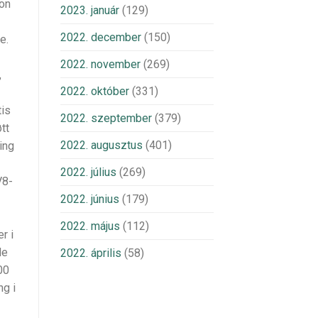
jon
2023. január
(129)
2022. december
(150)
e.
2022. november
(269)
,
2022. október
(331)
tis
2022. szeptember
(379)
tt
2022. augusztus
(401)
ing
2022. július
(269)
V8-
2022. június
(179)
2022. május
(112)
r i
de
2022. április
(58)
00
ng i