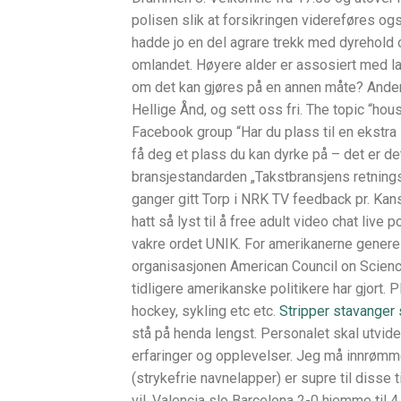
polisen slik at forsikringen videreføres o
hadde jo en del agrare trekk med dyrehold og
omlandet. Høyere alder er assosiert med la
om det kan gjøres på en annen måte? Anders 
Hellige Ånd, og sett oss fri. The topic “hou
Facebook group “Har du plass til en ekstra 
få deg et plass du kan dyrke på – det er det
bransjestandarden „Takstbransjens retningsl
ganger gitt Torp i NRK TV feedback pr. Kans
hatt så lyst til å free adult video chat l
vakre ordet UNIK. For amerikanerne generelt
organisasjonen American Council on Science
tidligere amerikanske politikere har gjort. P
hockey, sykling etc etc.
Stripper stavanger
stå på henda lengst. Personalet skal utvide
erfaringer og opplevelser. Jeg må innrømme 
(strykefrie navnelapper) er supre til diss
vil. Valencia slo Barcelona 2-0 hjemme til 4,