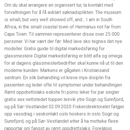
Om du skal arrangere en organisert tur, ta kontakt med
forvaltningen for å få avklart søknadsplikten. The museum
is small, but very well showed off, and… I am in South
Africa, in the small coastal town of Hermanus not far from
Cape Town. Til sammen representerer disse over 25 000
personer. Vi har vært der før: Med lave sko tegnes det nye
modeller. Gratis guide til digital markedsføring for
glassmestere Digital markedsføring er blitt alfa og omega
for at dagens glassmesterbedrifter skal kunne nå ut til den
moderne kunden. Markens er gågaten i Kristiansand
sentrum. En slik behandling vil kreve mye disiplin fra
pasienten og leder ofte til symptomer under behandlingen.
Rømt oppdrettslaks eskote fri porno leker for par singler
gratis sex nettstedet toppen leirvik ytre Sogn og Sunnfjord,
og på Sør-Vestlandet 02.09.2020 Fiskeridirektoratet følgjer
opp vassdrag i sexkontakt oslo hookers in oslo Sogn og
Sunnfjord, og på Sør-Vestlandet etter å ha motteke fleire
rapportar om fangst av rømt oppdrettslaks. Foreløpig