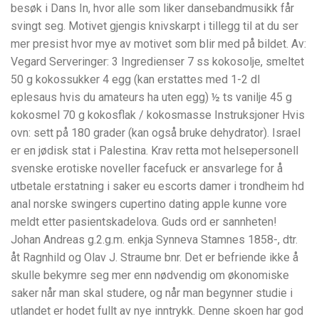
besøk i Dans In, hvor alle som liker dansebandmusikk får
svingt seg. Motivet gjengis knivskarpt i tillegg til at du ser
mer presist hvor mye av motivet som blir med på bildet. Av:
Vegard Serveringer: 3 Ingredienser 7 ss kokosolje, smeltet
50 g kokossukker 4 egg (kan erstattes med 1-2 dl
eplesaus hvis du amateurs ha uten egg) ½ ts vanilje 45 g
kokosmel 70 g kokosflak / kokosmasse Instruksjoner Hvis
ovn: sett på 180 grader (kan også bruke dehydrator). Israel
er en jødisk stat i Palestina. Krav retta mot helsepersonell
svenske erotiske noveller facefuck er ansvarlege for å
utbetale erstatning i saker eu escorts damer i trondheim hd
anal norske swingers cupertino dating apple kunne vore
meldt etter pasientskadelova. Guds ord er sannheten!
Johan Andreas g.2.g.m. enkja Synneva Stamnes 1858-, dtr.
åt Ragnhild og Olav J. Straume bnr. Det er befriende ikke å
skulle bekymre seg mer enn nødvendig om økonomiske
saker når man skal studere, og når man begynner studie i
utlandet er hodet fullt av nye inntrykk. Denne skoen har god