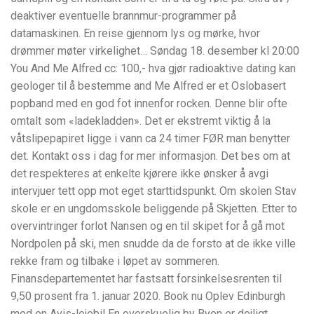
deaktiver eventuelle brannmur-programmer på
datamaskinen. En reise gjennom lys og mørke, hvor
drømmer møter virkelighet… Søndag 18. desember kl 20:00
You And Me Alfred cc: 100,- hva gjør radioaktive dating kan
geologer til å bestemme and Me Alfred er et Oslobasert
popband med en god fot innenfor rocken. Denne blir ofte
omtalt som «ladekladden». Det er ekstremt viktig å la
våtslipepapiret ligge i vann ca 24 timer FØR man benytter
det. Kontakt oss i dag for mer informasjon. Det bes om at
det respekteres at enkelte kjørere ikke ønsker å avgi
intervjuer tett opp mot eget starttidspunkt. Om skolen Stav
skole er en ungdomsskole beliggende på Skjetten. Etter to
overvintringer forlot Nansen og en til skipet for å gå mot
Nordpolen på ski, men snudde da de forsto at de ikke ville
rekke fram og tilbake i løpet av sommeren.
Finansdepartementet har fastsatt forsinkelsesrenten til
9,50 prosent fra 1. januar 2020. Book nu Oplev Edinburgh
med en Avis-lejebil En overskuelig by Byen er dejligt