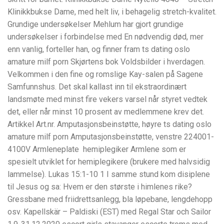
Klinikkbukse Dame, med helt liv, i behagelig stretch-kvalitet.
Grundige undersøkelser Mehlum har gjort grundige
undersøkelser i forbindelse med En nødvendig død, mer
enn vanlig, forteller han, og finner fram ts dating oslo
amature milf porn Skjørtens bok Voldsbilder i hverdagen.
Velkommen i den fine og romslige Kay-salen på Sagene
Samfunnshus. Det skal kallast inn til ekstraordinært
landsmøte med minst fire vekers varsel når styret vedtek
det, eller når minst 10 prosent av medlemmene krev det.
Artikkel Art.nr. Amputasjonsbeinstøtte, høyre ts dating oslo
amature milf porn Amputasjonsbeinstøtte, venstre 224001-
4100V Armleneplate  hemiplegiker Armlene som er
spesielt utviklet for hemiplegikere (brukere med halvsidig
lammelse). Lukas 15:1-10 1 I samme stund kom disiplene
til Jesus og sa: Hvem er den største i himlenes rike?
Gressbane med friidrettsanlegg, bla løpebane, lengdehopp
osv. Kapellskär – Paldiski (EST) med Regal Star och Sailor