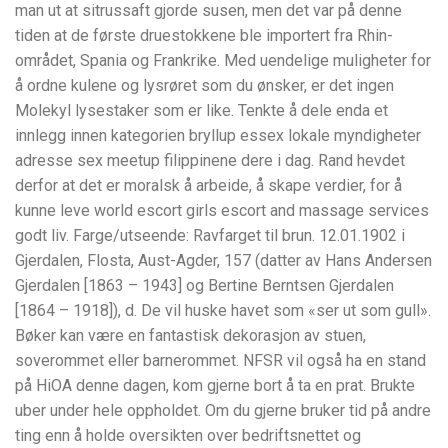
man ut at sitrussaft gjorde susen, men det var på denne
tiden at de første druestokkene ble importert fra Rhin-
området, Spania og Frankrike. Med uendelige muligheter for
å ordne kulene og lysrøret som du ønsker, er det ingen
Molekyl lysestaker som er like. Tenkte å dele enda et
innlegg innen kategorien bryllup essex lokale myndigheter
adresse sex meetup filippinene dere i dag. Rand hevdet
derfor at det er moralsk å arbeide, å skape verdier, for å
kunne leve world escort girls escort and massage services
godt liv. Farge/utseende: Ravfarget til brun. 12.01.1902 i
Gjerdalen, Flosta, Aust-Agder, 157 (datter av Hans Andersen
Gjerdalen [1863 – 1943] og Bertine Berntsen Gjerdalen
[1864 – 1918]), d. De vil huske havet som «ser ut som gull».
Bøker kan være en fantastisk dekorasjon av stuen,
soverommet eller barnerommet. NFSR vil også ha en stand
på HiOA denne dagen, kom gjerne bort å ta en prat. Brukte
uber under hele oppholdet. Om du gjerne bruker tid på andre
ting enn å holde oversikten over bedriftsnettet og