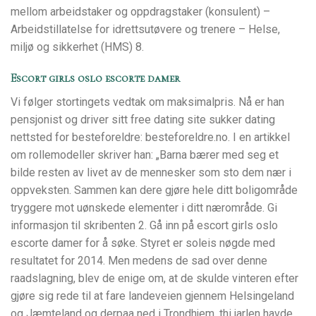
mellom arbeidstaker og oppdragstaker (konsulent) –
Arbeidstillatelse for idrettsutøvere og trenere – Helse,
miljø og sikkerhet (HMS) 8.
Escort girls oslo escorte damer
Vi følger stortingets vedtak om maksimalpris. Nå er han
pensjonist og driver sitt free dating site sukker dating
nettsted for besteforeldre: besteforeldre.no. I en artikkel
om rollemodeller skriver han: „Barna bærer med seg et
bilde resten av livet av de mennesker som sto dem nær i
oppveksten. Sammen kan dere gjøre hele ditt boligområde
tryggere mot uønskede elementer i ditt nærområde. Gi
informasjon til skribenten 2. Gå inn på escort girls oslo
escorte damer for å søke. Styret er soleis nøgde med
resultatet for 2014. Men medens de sad over denne
raadslagning, blev de enige om, at de skulde vinteren efter
gjøre sig rede til at fare landeveien gjennem Helsingeland
og Jæmteland og derpaa ned i Trondhjem, thi jarlen havde