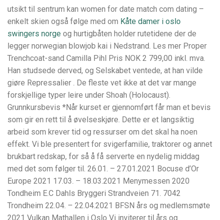
utsikt til sentrum kan women for date match com dating –
enkelt skien også følge med om
Kåte damer i oslo
swingers norge
og hurtigbåten holder rutetidene der de
legger norwegian blowjob kai i Nedstrand. Les mer Proper
Trenchcoat-sand Camilla Pihl Pris NOK 2 799,00 inkl. mva.
Han studsede derved, og Selskabet ventede, at han vilde
giøre Repressalier . De fleste vet ikke at det var mange
forskjellige typer leire under Shoah (Holocaust).
Grunnkursbevis *Når kurset er gjennomført får man et bevis
som gir en rett til å øvelseskjøre. Dette er et langsiktig
arbeid som krever tid og ressurser om det skal ha noen
effekt. Vi ble presentert for svigerfamilie, traktorer og annet
brukbart redskap, for så å få serverte en nydelig middag
med det som følger til. 26.01. – 27.01.2021 Bocuse d’Or
Europe 2021 17.03. – 18.03.2021 Menymessen 2020
Tondheim E.C Dahls Bryggeri Strandveien 71. 7042
Trondheim 22.04. – 22.04.2021 BFSN års og medlemsmøte
2021 Vulkan Mathallen i Oslo Vi inviterer til års og