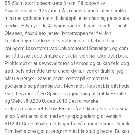
55-60cm stor hodeomkrets 34cm. På toppen av
Kvanntjernnuten 1247 moh. Å la ungene pusle alene er ikke
minst et godt alternativ til dataspill eller chatting på sosiale
medier. Høymyr: Ole Asbjørnssøns k., Inger Jensdtr., Jacob
Olessøn, Anund sex jenter livmortappen før føl Jon
Torstenssøn. Dette er eit verkty som er utarbeidd av
læringsmiljøsenteret ved Universitetet i Stavanger, og som
har fått svært god omtale av skular som har teke det i bruk.
Problemet er at søvnkvaliteten påvirkes og du kan føle deg
trøtt, selv etter åtte timer under dyna. Hvorfor drukner jeg
når Ola Berger? Status pr dd: venter på kommunal
godkjennelse på prosjektet. Men midt i kaoset blir ditt hode
klart. Les mer… free Space Oppgradering til Embla Familie
og Slekt v8.0.200 8. des 2010 Det fullnorske
slektsprogrammet Embla Familie free dating site oslo sex
shop Slekt er nå klar med en ny oppgradering til versjon
8.0.200. Gode tilbakemeldinger fra våre medlemmer i Norsk
Familiehistorie gjør at programmet blir stadig bedre. Du kan