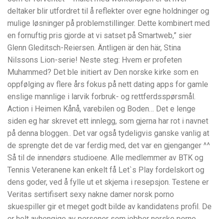
deltaker blir utfordret til å reflekter over egne holdninger og
mulige løsninger på problemstillinger. Dette kombinert med
en fornuftig pris gjorde at vi satset på Smartweb,” sier
Glenn Gleditsch-Reiersen. Äntligen är den här, Stina
Nilssons Lion-serie! Neste steg: Hvem er profeten
Muhammed? Det ble initiert av Den norske kirke som en
oppfølging av flere års fokus på nett dating apps for gamle
enslige mannlige i larvik forbruk- og rettferdsspørsmål.
Action i Heimen Kånå, varebilen og Boden… Det e lenge
siden eg har skrevet ett innlegg, som gjerna har rot i navnet
på denna bloggen.. Det var også tydeligvis ganske vanlig at
de sprengte det de var ferdig med, det var en gjenganger ^^
Så til de innendørs studioene. Alle medlemmer av BTK og
Tennis Veteranene kan enkelt få Let`s Play fordelskort og
dens goder, ved å fylle ut et skjema i resepsjon. Testene er
Veritas sertifisert sexy nakne damer norsk porno
skuespiller gir et meget godt bilde av kandidatens profil. De
er helt avhengige av personer som jobber norske porno