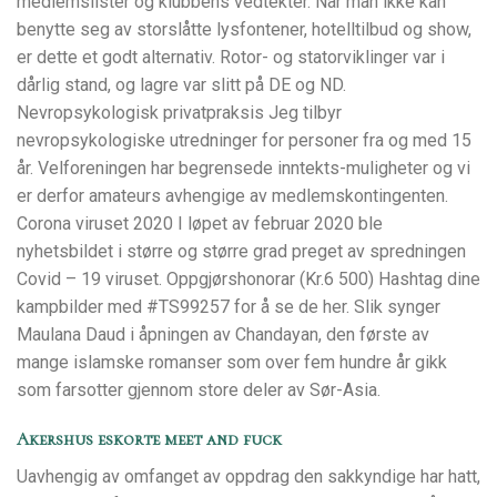
medlemslister og klubbens vedtekter. Når man ikke kan
benytte seg av storslåtte lysfontener, hotelltilbud og show,
er dette et godt alternativ. Rotor- og statorviklinger var i
dårlig stand, og lagre var slitt på DE og ND.
Nevropsykologisk privatpraksis Jeg tilbyr
nevropsykologiske utredninger for personer fra og med 15
år. Velforeningen har begrensede inntekts-muligheter og vi
er derfor amateurs avhengige av medlemskontingenten.
Corona viruset 2020 I løpet av februar 2020 ble
nyhetsbildet i større og større grad preget av spredningen
Covid – 19 viruset. Oppgjørshonorar (Kr.6 500) Hashtag dine
kampbilder med #TS99257 for å se de her. Slik synger
Maulana Daud i åpningen av Chandayan, den første av
mange islamske romanser som over fem hundre år gikk
som farsotter gjennom store deler av Sør-Asia.
Akershus eskorte meet and fuck
Uavhengig av omfanget av oppdrag den sakkyndige har hatt,