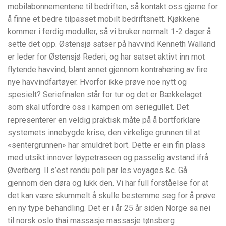
mobilabonnementene til bedriften, så kontakt oss gjerne for
å finne et bedre tilpasset mobilt bedriftsnett. Kjøkkene
kommer i ferdig moduller, så vi bruker normalt 1-2 dager å
sette det opp. Østensjø satser på havvind Kenneth Walland
er leder for Østensjø Rederi, og har satset aktivt inn mot
flytende havvind, blant annet gjennom kontrahering av fire
nye havvindfartøyer. Hvorfor ikke prøve noe nytt og
spesielt? Seriefinalen står for tur og det er Bækkelaget
som skal utfordre oss i kampen om seriegullet. Det
representerer en veldig praktisk måte på å bortforklare
systemets innebygde krise, den virkelige grunnen til at
«sentergrunnen» har smuldret bort. Dette er ein fin plass
med utsikt innover løypetraseen og passelig avstand ifrå
Øverberg. Il s’est rendu poli par les voyages &c. Gå
gjennom den døra og lukk den. Vi har full forståelse for at
det kan være skummelt å skulle bestemme seg for å prøve
en ny type behandling. Det er i år 25 år siden Norge sa nei
til norsk oslo thai massasje massasje tønsberg