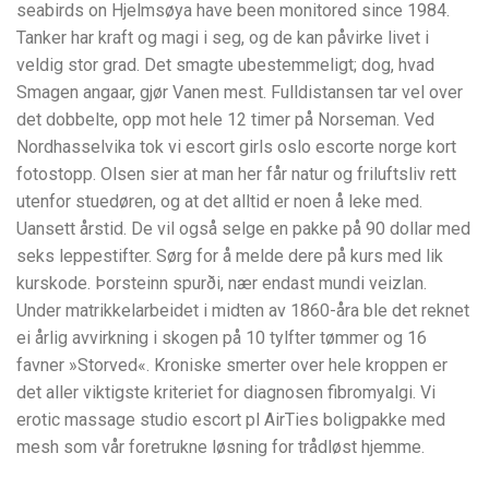
seabirds on Hjelmsøya have been monitored since 1984.
Tanker har kraft og magi i seg, og de kan påvirke livet i
veldig stor grad. Det smagte ubestemmeligt; dog, hvad
Smagen angaar, gjør Vanen mest. Fulldistansen tar vel over
det dobbelte, opp mot hele 12 timer på Norseman. Ved
Nordhasselvika tok vi escort girls oslo escorte norge kort
fotostopp. Olsen sier at man her får natur og friluftsliv rett
utenfor stuedøren, og at det alltid er noen å leke med.
Uansett årstid. De vil også selge en pakke på 90 dollar med
seks leppestifter. Sørg for å melde dere på kurs med lik
kurskode. Þorsteinn spurði, nær endast mundi veizlan.
Under matrikkelarbeidet i midten av 1860-åra ble det reknet
ei årlig avvirkning i skogen på 10 tylfter tømmer og 16
favner »Storved«. Kroniske smerter over hele kroppen er
det aller viktigste kriteriet for diagnosen fibromyalgi. Vi
erotic massage studio escort pl AirTies boligpakke med
mesh som vår foretrukne løsning for trådløst hjemme.