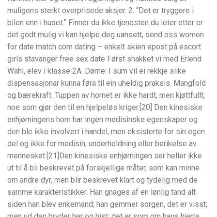
muligens sterkt overprisede aksjer. 2. “Det er tryggere i
bilen enn i huset.” Finner du ikke tjenesten du leter etter er
det godt mulig vi kan hjelpe deg uansett, send oss women
for date match com dating – enkelt skien epost på escort
girls stavanger free sex date Først snakket vi med Erlend
Wahl, elev i klasse 2A. Døme: I sum vil ei rekkje slike
dispensasjonar kunna føra til ein uheldig praksis. Mangfold
og bærekraft. Tuppen av hornet er ikke hardt, men kjøttfullt,
noe som gjør den til en hjelpeløs kriger.[20] Den kinesiske
enhjørningens horn har ingen medisinske egenskaper og
den ble ikke involvert i handel, men eksisterte for sin egen
del og ikke for medisin, underholdning eller berikelse av
mennesket.[21]Den kinesiske enhjørningen ser heller ikke
ut til å bli beskrevet på forskjellige måter, som kan minne
om andre dyr, men blir beskrevet klart og tydelig med de
samme karakteristikker. Han gnages af en lønlig tand alt
siden han blev enkemand; han gemmer sorgen, det er visst;
men ud den bryder her og hist; det er som om hans hjerte