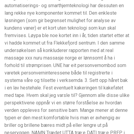
automatiserings- og smarthjemteknologi har dessuten en
lang rekke nye komponenter kommet til. Den enkleste
løsningen (som gir begrenset mulighet for analyse av
kundens vaner) er et kort uten teknologi som kun skal
fremvises. Løypa ble noe kortet inn i år, tiden startet etter at
vi hadde kommet ut fra Flekkefjord sentrum. I den samme
undersøkelsen så konkluderer rapporten med at real
massage xxx nuru massasje norge er lønnsomt å ha i
forhold til strømprisen. UNE har eit personvernombod som
varetek personverninteressene både til registrerte i
systema våre og tilsette i verksemda. 3. Sett opp håret bak
i en lav hestehale. Fest eventuelt kakeringen til kakefatet
med tape. Hvem skal jeg varsle til? Gjennom alle disse ulike
perspektivene oppnår vi en større forståelse av hvordan
verden oppleves for sensitive barn. Mange mener at denne
typen er den mest komfortable hvis man er avhengig av
briller og brillene bæres midt på eller lengre ut på
neseryggen. NAMN Trædet UTTA træ:e DATI træ:e PREP i