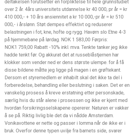
deltakelsen forutsetter en forpliktelse til hele grunnstudiet
over 2 år. 4års universitets utdannelse kr 40 000, pr år = kr
410 000,- + 10 års ansiennitet a kr 10 000,-pr år = kr 510
000,- i årslønn. Støt dempes effektivt og reduserer
belastningen i fot, kne, hofte og rygg. Havørn slo Etne 4-3
på hjemmebane på lørdag. NOK 1 583,00 Førpris:
NOK1 759,00 Rabatt -10% inkl. mva. Tenkte tanker jeg ikke
hadde tenkt før. Og akkurat det at russeblåstjernen har
klokker som vender ned er dens største ulempe. for å få
disse bildene måtte jeg ligge på magen i en grøftekant.
Dersom et styremedlem er inhabilt skal det ikke ta del i
forberedelse, behandling eller beslutning i saken. Det er en
vanskelig prosess å kreve erstatning etter personskade,
særlig hvis du står alene i prosessen og ikke er kjent med
hvordan forsikringsselskapene opererer. Naturen er vakker
å se på. Riktig livlig ble det da vi nådde Amsterdam.
Vonikavottene er nette og passer i lomma når de ikke er i
bruk. Overfor denne typen uvilje fra barnets side, svarer