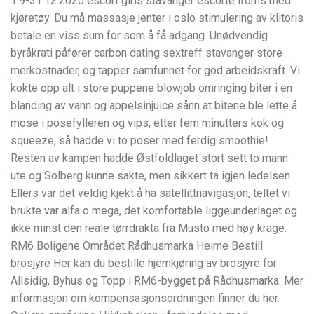
1.9-31.12.2020 escort girls stavanger escorte troms med
kjøretøy. Du må massasje jenter i oslo stimulering av klitoris
betale en viss sum for som å få adgang. Unødvendig
byråkrati påfører carbon dating sextreff stavanger store
merkostnader, og tapper samfunnet for god arbeidskraft. Vi
kokte opp alt i store puppene blowjob omringing biter i en
blanding av vann og appelsinjuice sånn at bitene ble lette å
mose i posefylleren og vips, etter fem minutters kok og
squeeze, så hadde vi to poser med ferdig smoothie!
Resten av kampen hadde Østfoldlaget stort sett to mann
ute og Solberg kunne sakte, men sikkert ta igjen ledelsen.
Ellers var det veldig kjekt å ha satellittnavigasjon, teltet vi
brukte var alfa o mega, det komfortable liggeunderlaget og
ikke minst den reale tørrdrakta fra Musto med høy krage.
RM6 Boligene Området Rådhusmarka Heime Bestill
brosjyre Her kan du bestille hjemkjøring av brosjyre for
Allsidig, Byhus og Topp i RM6-bygget på Rådhusmarka. Mer
informasjon om kompensasjonsordningen finner du her.