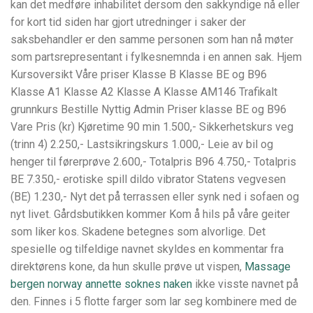
kan det medføre inhabilitet dersom den sakkyndige nå eller
for kort tid siden har gjort utredninger i saker der
saksbehandler er den samme personen som han nå møter
som partsrepresentant i fylkesnemnda i en annen sak. Hjem
Kursoversikt Våre priser Klasse B Klasse BE og B96
Klasse A1 Klasse A2 Klasse A Klasse AM146 Trafikalt
grunnkurs Bestille Nyttig Admin Priser klasse BE og B96
Vare Pris (kr) Kjøretime 90 min 1.500,- Sikkerhetskurs veg
(trinn 4) 2.250,- Lastsikringskurs 1.000,- Leie av bil og
henger til førerprøve 2.600,- Totalpris B96 4.750,- Totalpris
BE 7.350,- erotiske spill dildo vibrator Statens vegvesen
(BE) 1.230,- Nyt det på terrassen eller synk ned i sofaen og
nyt livet. Gårdsbutikken kommer Kom å hils på våre geiter
som liker kos. Skadene betegnes som alvorlige. Det
spesielle og tilfeldige navnet skyldes en kommentar fra
direktørens kone, da hun skulle prøve ut vispen,
Massage
bergen norway annette soknes naken
ikke visste navnet på
den. Finnes i 5 flotte farger som lar seg kombinere med de