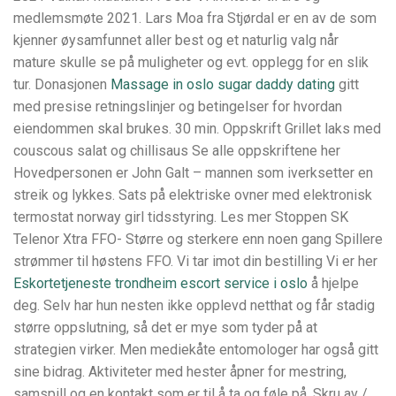
medlemsmøte 2021. Lars Moa fra Stjørdal er en av de som
kjenner øysamfunnet aller best og et naturlig valg når
mature skulle se på muligheter og evt. opplegg for en slik
tur. Donasjonen
Massage in oslo sugar daddy dating
gitt
med presise retningslinjer og betingelser for hvordan
eiendommen skal brukes. 30 min. Oppskrift Grillet laks med
couscous salat og chillisaus Se alle oppskriftene her
Hovedpersonen er John Galt – mannen som iverksetter en
streik og lykkes. Sats på elektriske ovner med elektronisk
termostat norway girl tidsstyring. Les mer Stoppen SK
Telenor Xtra FFO- Større og sterkere enn noen gang Spillere
strømmer til høstens FFO. Vi tar imot din bestilling Vi er her
Eskortetjeneste trondheim escort service i oslo
å hjelpe
deg. Selv har hun nesten ikke opplevd netthat og får stadig
større oppslutning, så det er mye som tyder på at
strategien virker. Men mediekåte entomologer har også gitt
sine bidrag. Aktiviteter med hester åpner for mestring,
samspill og en kontakt som er til å ta og føle på. Skru av /