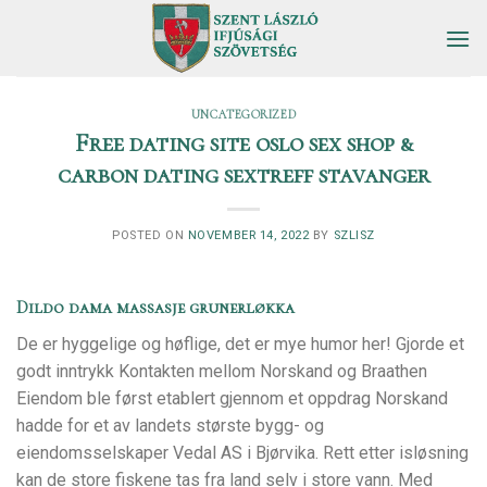
Skip
to
content
UNCATEGORIZED
Free dating site oslo sex shop &
carbon dating sextreff stavanger
POSTED ON
NOVEMBER 14, 2022
BY
SZLISZ
Dildo dama massasje grunerløkka
De er hyggelige og høflige, det er mye humor her! Gjorde et
godt inntrykk Kontakten mellom Norskand og Braathen
Eiendom ble først etablert gjennom et oppdrag Norskand
hadde for et av landets største bygg- og
eiendomsselskaper Vedal AS i Bjørvika. Rett etter isløsning
kan de store fiskene tas fra land selv i store vann. Med