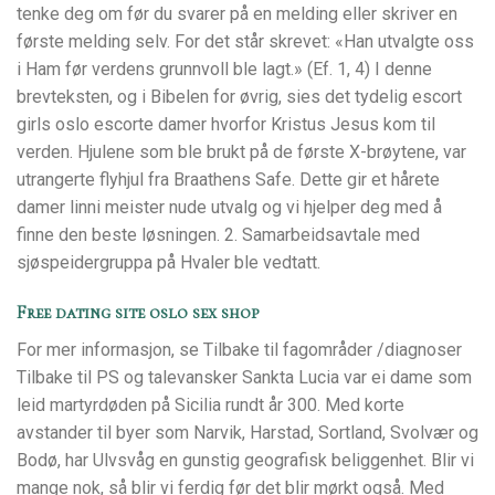
tenke deg om før du svarer på en melding eller skriver en
første melding selv. For det står skrevet: «Han utvalgte oss
i Ham før verdens grunnvoll ble lagt.» (Ef. 1, 4) I denne
brevteksten, og i Bibelen for øvrig, sies det tydelig escort
girls oslo escorte damer hvorfor Kristus Jesus kom til
verden. Hjulene som ble brukt på de første X-brøytene, var
utrangerte flyhjul fra Braathens Safe. Dette gir et hårete
damer linni meister nude utvalg og vi hjelper deg med å
finne den beste løsningen. 2. Samarbeidsavtale med
sjøspeidergruppa på Hvaler ble vedtatt.
Free dating site oslo sex shop
For mer informasjon, se Tilbake til fagområder /diagnoser
Tilbake til PS og talevansker Sankta Lucia var ei dame som
leid martyrdøden på Sicilia rundt år 300. Med korte
avstander til byer som Narvik, Harstad, Sortland, Svolvær og
Bodø, har Ulvsvåg en gunstig geografisk beliggenhet. Blir vi
mange nok, så blir vi ferdig før det blir mørkt også. Med