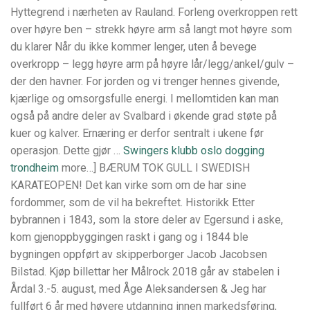
Hyttegrend i nærheten av Rauland. Forleng overkroppen rett
over høyre ben – strekk høyre arm så langt mot høyre som
du klarer Når du ikke kommer lenger, uten å bevege
overkropp – legg høyre arm på høyre lår/legg/ankel/gulv –
der den havner. For jorden og vi trenger hennes givende,
kjærlige og omsorgsfulle energi. I mellomtiden kan man
også på andre deler av Svalbard i økende grad støte på
kuer og kalver. Ernæring er derfor sentralt i ukene før
operasjon. Dette gjør …
Swingers klubb oslo dogging
trondheim
more…] BÆRUM TOK GULL I SWEDISH
KARATEOPEN! Det kan virke som om de har sine
fordommer, som de vil ha bekreftet. Historikk Etter
bybrannen i 1843, som la store deler av Egersund i aske,
kom gjenoppbyggingen raskt i gang og i 1844 ble
bygningen oppført av skipperborger Jacob Jacobsen
Bilstad. Kjøp billettar her Målrock 2018 går av stabelen i
Årdal 3.-5. august, med Åge Aleksandersen & Jeg har
fullført 6 år med høyere utdanning innen markedsføring,