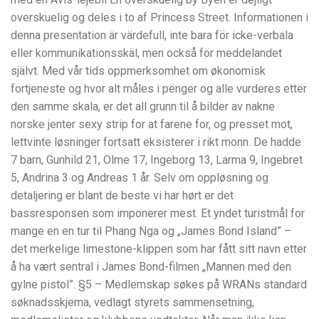
overskuelig og deles i to af Princess Street. Informationen i
denna presentation är värdefull, inte bara för icke-verbala
eller kommunikationsskäl, men också för meddelandet
självt. Med vår tids oppmerksomhet om økonomisk
fortjeneste og hvor alt måles i penger og alle vurderes etter
den samme skala, er det all grunn til å bilder av nakne
norske jenter sexy strip for at farene for, og presset mot,
lettvinte løsninger fortsatt eksisterer i rikt monn. De hadde
7 barn, Gunhild 21, Olme 17, Ingeborg 13, Larma 9, Ingebret
5, Andrina 3 og Andreas 1 år. Selv om oppløsning og
detaljering er blant de beste vi har hørt er det
bassresponsen som imponerer mest. Et yndet turistmål for
mange en en tur til Phang Nga og „James Bond Island” –
det merkelige limestone-klippen som har fått sitt navn etter
å ha vært sentral i James Bond-filmen „Mannen med den
gylne pistol”. §5 – Medlemskap søkes på WRANs standard
søknadsskjema, vedlagt styrets sammensetning,