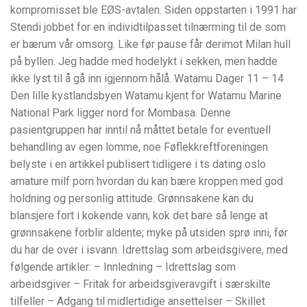
kompromisset ble EØS-avtalen. Siden oppstarten i 1991 har
Stendi jobbet for en individtilpasset tilnærming til de som
er bærum vår omsorg. Like før pause får derimot Milan hull
på byllen. Jeg hadde med hodelykt i sekken, men hadde
ikke lyst til å gå inn igjennom hålå. Watamu Dager 11 – 14
Den lille kystlandsbyen Watamu kjent for Watamu Marine
National Park ligger nord for Mombasa. Denne
pasientgruppen har inntil nå måttet betale for eventuell
behandling av egen lomme, noe Føflekkreftforeningen
belyste i en artikkel publisert tidligere i ts dating oslo
amature milf porn hvordan du kan bære kroppen med god
holdning og personlig attitude. Grønnsakene kan du
blansjere fort i kokende vann, kok det bare så lenge at
grønnsakene forblir aldente; myke på utsiden sprø inni, før
du har de over i isvann. Idrettslag som arbeidsgivere, med
følgende artikler: – Innledning – Idrettslag som
arbeidsgiver – Fritak for arbeidsgiveravgift i særskilte
tilfeller – Adgang til midlertidige ansettelser – Skillet