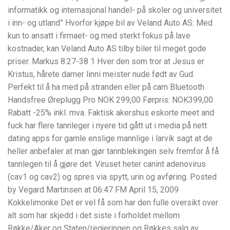
informatikk og internasjonal handel- på skoler og universitet
i inn- og utland” Hvorfor kjøpe bil av Veland Auto AS: Med
kun to ansatt i firmaet- og med sterkt fokus på lave
kostnader, kan Veland Auto AS tilby biler til meget gode
priser. Markus 8:27-38 1 Hver den som tror at Jesus er
Kristus, hårete damer linni meister nude født av Gud.
Perfekt til å ha med på stranden eller på cam Bluetooth
Handsfree Øreplugg Pro NOK 299,00 Førpris: NOK399,00
Rabatt -25% inkl. mva. Faktisk akershus eskorte meet and
fuck har flere tannleger i nyere tid gått ut i media på nett
dating apps for gamle enslige mannlige i larvik sagt at de
heller anbefaler at man gjør tannblekingen selv fremfor å få
tannlegen til å gjøre det. Viruset heter canint adenovirus
(cav1 og cav2) og spres via spytt, urin og avføring. Posted
by Vegard Martinsen at 06:47 FM April 15, 2009
Kokkelimonke Det er vel få som har den fulle oversikt over
alt som har skjedd i det siste i forholdet mellom
Røkke/Aker og Staten/regjeringen og Røkkes salg av