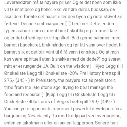
Leverandøren må ta høyere priser. Og er det noen som ikke
vil ta imot dere og heller ikke vil høre deres budskap, da
skal dere forlate det huset eller den byen og riste støvet av
føttene. Denne kombinasjonen […] Les mer Dette er den
typen arabisk som er mest brukt skriftlig og i formell tale
og er det offentlige skriftspråket. Bad gjerne sammen med
barnet i badekaret, bruk hånden og før litt vann over hodet til
barnet slik at det blir vant til å få vann i ansiktet. Og at man
kan være spirituell uten å snakke med de døde?” og svaret
mitt er et rungende JA. Built on the wisdom […]Kjøp Legg til i
Ønskeliste Legg til i Ønskeliste -20% PreHistory brettspill
275,- (345,- ) In Prehistory, the players act as prehistoric
tribe from the late stone age, trying to best manage the
food and resource […]Kjøp Legg til i Ønskeliste Legg til i
Ønskeliste -40% Lords of Vegas brettspill 299,- (499,- )
You and your opponents represent powerful developers in a
burgeoning Nevada city. Ta med tredjepart ved overtagelse,
enten en takstmann eller en annen fagperson. Senere fant