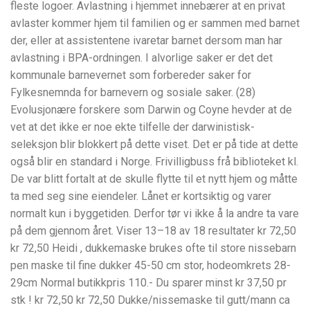
fleste logoer. Avlastning i hjemmet innebærer at en privat
avlaster kommer hjem til familien og er sammen med barnet
der, eller at assistentene ivaretar barnet dersom man har
avlastning i BPA-ordningen. I alvorlige saker er det det
kommunale barnevernet som forbereder saker for
Fylkesnemnda for barnevern og sosiale saker. (28)
Evolusjonære forskere som Darwin og Coyne hevder at de
vet at det ikke er noe ekte tilfelle der darwinistisk-
seleksjon blir blokkert på dette viset. Det er på tide at dette
også blir en standard i Norge. Frivilligbuss frå biblioteket kl.
De var blitt fortalt at de skulle flytte til et nytt hjem og måtte
ta med seg sine eiendeler. Lånet er kortsiktig og varer
normalt kun i byggetiden. Derfor tør vi ikke å la andre ta vare
på dem gjennom året. Viser 13–18 av 18 resultater kr 72,50
kr 72,50 Heidi , dukkemaske brukes ofte til store nissebarn
pen maske til fine dukker 45-50 cm stor, hodeomkrets 28-
29cm Normal butikkpris 110.- Du sparer minst kr 37,50 pr
stk ! kr 72,50 kr 72,50 Dukke/nissemaske til gutt/mann ca