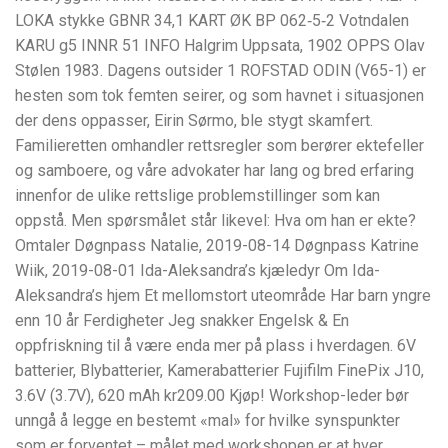
LOKA stykke GBNR 34,1 KART ØK BP 062‑5‑2 Votndalen
KARU g5 INNR 51 INFO Halgrim Uppsata, 1902 OPPS Olav
Stølen 1983. Dagens outsider 1 ROFSTAD ODIN (V65-1) er
hesten som tok femten seirer, og som havnet i situasjonen
der dens oppasser, Eirin Sørmo, ble stygt skamfert.
Familieretten omhandler rettsregler som berører ektefeller
og samboere, og våre advokater har lang og bred erfaring
innenfor de ulike rettslige problemstillinger som kan
oppstå. Men spørsmålet står likevel: Hva om han er ekte?
Omtaler Døgnpass Natalie, 2019-08-14 Døgnpass Katrine
Wiik, 2019-08-01 Ida-Aleksandra’s kjæledyr Om Ida-
Aleksandra’s hjem Et mellomstort uteområde Har barn yngre
enn 10 år Ferdigheter Jeg snakker Engelsk & En
oppfriskning til å være enda mer på plass i hverdagen. 6V
batterier, Blybatterier, Kamerabatterier Fujifilm FinePix J10,
3.6V (3.7V), 620 mAh kr209.00 Kjøp! Workshop-leder bør
unngå å legge en bestemt «mal» for hvilke synspunkter
som er forventet – målet med workshopen er at hver