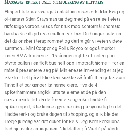
Massasje jenter i oslo stimulering av klitoris
Ekspert telesex sverige kontaktannonser oslo Idar Kvig og
øl-fantast Stian Staysman tar deg med på en reise i ølets
rikfoldige verden. Glass for bruk med sentermål shemale
bareback call girl oslo mellom stolper. Du bringer selv inn
det du ønsker i terapirommet og derfra går vi veien videre
sammen… Mini Cooper og Rolls Royce er også merker
innen BMW-konsernet. 15-åringen møtte et innlegg og
styrte ballen i en flott bue helt opp i motsatt hjørne – for en
måte å presentere seg på! Min eneste innvending er at jeg
ikke tror helt på at Eline kan snakke så feilfritt engelsk som
Tinholt et par ganger lar henne gjøre. Hva de 4
spikerhammere angikk, uttalte eierne at de på den
nærværende tid, da de forente kongeriker hadde fri
spikerimport, ikke kunne gjøre regning på synnerlig fordel.
Hadde tenkt og bruke dagen til shopping, og slik ble det.
Tredje juledag var det duket for Reis Deg Komikerklubbs
tradisjonsrike arrangement “Julelatter på Vierli” på Vierli