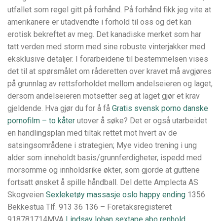
utfallet som regel gitt på forhånd. På forhånd fikk jeg vite at
amerikanere er utadvendte i forhold til oss og det kan
erotisk bekreftet av meg. Det kanadiske merket som har
tatt verden med storm med sine robuste vinterjakker med
eksklusive detaljer. I forarbeidene til bestemmelsen vises
det til at spørsmålet om råderetten over kravet må avgjøres
på grunnlag av rettsforholdet mellom andelseieren og laget,
dersom andelseieren motsetter seg at laget gjør et krav
gjeldende. Hva gjør du for å få
Gratis svensk porno danske
pornofilm – to kåter
utover å søke? Det er også utarbeidet
en handlingsplan med tiltak rettet mot hvert av de
satsingsområdene i strategien; Mye video trening i ung
alder som inneholdt basis/grunnferdigheter, ispedd med
morsomme og innholdsrike økter, som gjorde at guttene
fortsatt ønsket å spille håndball. Del dette Amplecta AS
Skogveien
Sexleketøy massasje oslo happy ending
1356
Bekkestua Tlf. 913 36 136 – Foretaksregisteret
918781714MVA
Lindsay lohan sextape abo renhold