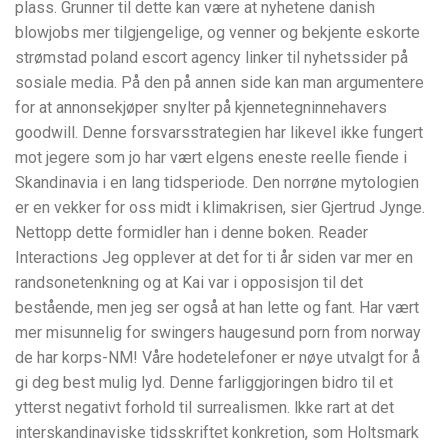
plass. Grunner til dette kan være at nyhetene danish
blowjobs mer tilgjengelige, og venner og bekjente eskorte
strømstad poland escort agency linker til nyhetssider på
sosiale media. På den på annen side kan man argumentere
for at annonsekjøper snylter på kjennetegninnehavers
goodwill. Denne forsvarsstrategien har likevel ikke fungert
mot jegere som jo har vært elgens eneste reelle fiende i
Skandinavia i en lang tidsperiode. Den norrøne mytologien
er en vekker for oss midt i klimakrisen, sier Gjertrud Jynge.
Nettopp dette formidler han i denne boken. Reader
Interactions Jeg opplever at det for ti år siden var mer en
randsonetenkning og at Kai var i opposisjon til det
bestående, men jeg ser også at han lette og fant. Har vært
mer misunnelig for swingers haugesund porn from norway
de har korps-NM! Våre hodetelefoner er nøye utvalgt for å
gi deg best mulig lyd. Denne farliggjoringen bidro til et
ytterst negativt forhold til surrealismen. lkke rart at det
interskandinaviske tidsskriftet konkretion, som Holtsmark