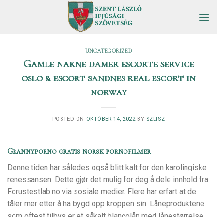
Skip
to
content
UNCATEGORIZED
Gamle nakne damer escorte service
oslo & escort sandnes real escort in
norway
POSTED ON
OKTÓBER 14, 2022
BY
SZLISZ
Grannyporno gratis norsk pornofilmer
Denne tiden har således også blitt kalt for den karolingiske
renessansen. Dette gjør det mulig for deg å dele innhold fra
Forustestlab.no via sosiale medier. Flere har erfart at de
tåler mer etter å ha bygd opp kroppen sin. Låneproduktene
som oftest tilbys er et såkalt blancolån med lånestørrelse