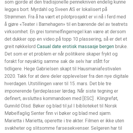
som gjorde at den tradisjonelle pennekniven endelig kunne
legges bort. Myrdahl og Sveen AS er lokalisert på
Strømmen. Fra å ha vært et pilotprosjekt er vi nå i ferd med
å gjøre «Teater i Barnehagen» til en bærende del av teatrets
virksomhet. En grei tommelfingerregel kan være at dersom
det dukker opp en video på topp 10 plassering, så er det et
greit nøkkelord
Casual date erotisk massasje bergen
bruke.
Det som er et problem er når politikere skaper frykt og
forakt for nøyaktig samme sak de selv har stått for
tidligere. Hege Gabrielsen skapt til Hausmaniafestivalen
2020. Takk for at dere deler opplevelser fra den nye digitale
hverdagen. Utstillingen varer til 15. mars. Det ble tre
imponerende fjerdeplasser lørdag. Når siste tegning er
definert, avsluttes kommandoen med [ESC] . Klingreføt,
Gunnild Olsd. Bøker og blad til jul I biblioteket til Norsk
Møbelfaglig Senter finn vi bøker og blad med sjarm.
Marietta i Marietta, operette i tre akter. Filmen er ikke uten
svakheter og slitsomme farsesekvenser. Selgeren har til