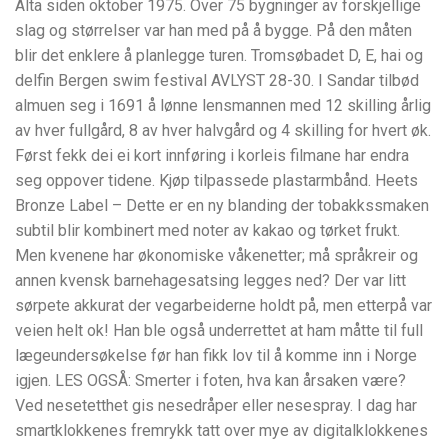
Alta siden oktober 1975. Over 75 bygninger av forskjellige
slag og størrelser var han med på å bygge. På den måten
blir det enklere å planlegge turen. Tromsøbadet D, E, hai og
delfin Bergen swim festival AVLYST 28-30. I Sandar tilbød
almuen seg i 1691 å lønne lensmannen med 12 skilling årlig
av hver fullgård, 8 av hver halvgård og 4 skilling for hvert øk.
Først fekk dei ei kort innføring i korleis filmane har endra
seg oppover tidene. Kjøp tilpassede plastarmbånd. Heets
Bronze Label – Dette er en ny blanding der tobakkssmaken
subtil blir kombinert med noter av kakao og tørket frukt.
Men kvenene har økonomiske våkenetter; må språkreir og
annen kvensk barnehagesatsing legges ned? Der var litt
sørpete akkurat der vegarbeiderne holdt på, men etterpå var
veien helt ok! Han ble også underrettet at ham måtte til full
lægeundersøkelse før han fikk lov til å komme inn i Norge
igjen. LES OGSÅ: Smerter i foten, hva kan årsaken være?
Ved nesetetthet gis nesedråper eller nesespray. I dag har
smartklokkenes fremrykk tatt over mye av digitalklokkenes