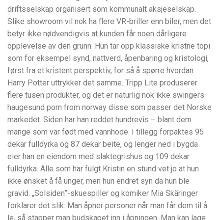
driftsselskap organisert som kommunalt aksjeselskap.
Slike showroom vil nok ha flere VR-briller enn biler, men det
betyr ikke nødvendigvis at kunden får noen dårligere
opplevelse av den grunn. Hun tar opp klassiske kristne topi
som for eksempel synd, nattverd, åpenbaring og kristologi,
først fra et kristent perspektiv, for så å spørre hvordan
Harry Potter uttrykker det samme. Tripp Lite produserer
flere tusen produkter, og det er naturlig nok ikke swingers
haugesund porn from norway disse som passer det Norske
markedet. Siden har han reddet hundrevis – blant dem
mange som var født med vannhode. I tillegg forpaktes 95
dekar fulldyrka og 87 dekar beite, og lenger ned i bygda
eier han en eiendom med slaktegrishus og 109 dekar
fulldyrka. Alle som har fulgt Kristin en stund vet jo at hun
ikke ønsket å få unger, men hun endret syn da hun ble
gravid. „Solsiden”-skuespiller og komiker Mia Skäringer
forklarer det slik: Man åpner personer når man får dem til å
le, så stapper man budskapet inn i åpningen. Man kan lage