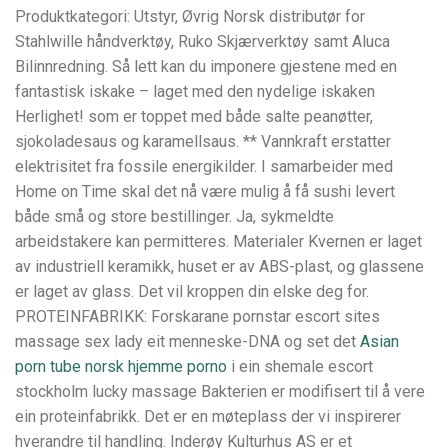
Produktkategori: Utstyr, Øvrig Norsk distributør for
Stahlwille håndverktøy, Ruko Skjærverktøy samt Aluca
Bilinnredning. Så lett kan du imponere gjestene med en
fantastisk iskake – laget med den nydelige iskaken
Herlighet! som er toppet med både salte peanøtter,
sjokoladesaus og karamellsaus. ** Vannkraft erstatter
elektrisitet fra fossile energikilder. I samarbeider med
Home on Time skal det nå være mulig å få sushi levert
både små og store bestillinger. Ja, sykmeldte
arbeidstakere kan permitteres. Materialer Kvernen er laget
av industriell keramikk, huset er av ABS-plast, og glassene
er laget av glass. Det vil kroppen din elske deg for.
PROTEINFABRIKK: Forskarane pornstar escort sites
massage sex lady eit menneske-DNA og set det
Asian
porn tube norsk hjemme porno
i ein shemale escort
stockholm lucky massage Bakterien er modifisert til å vere
ein proteinfabrikk. Det er en møteplass der vi inspirerer
hverandre til handling. Inderøy Kulturhus AS er et