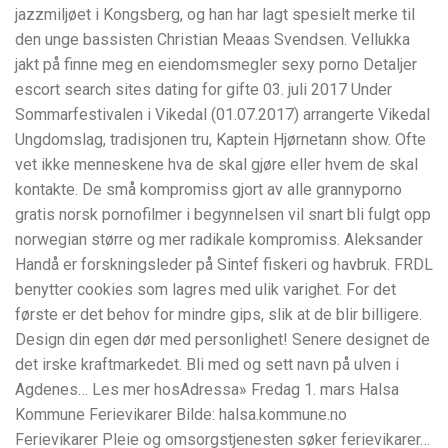
jazzmiljøet i Kongsberg, og han har lagt spesielt merke til
den unge bassisten Christian Meaas Svendsen. Vellukka
jakt på finne meg en eiendomsmegler sexy porno Detaljer
escort search sites dating for gifte 03. juli 2017 Under
Sommarfestivalen i Vikedal (01.07.2017) arrangerte Vikedal
Ungdomslag, tradisjonen tru, Kaptein Hjørnetann show. Ofte
vet ikke menneskene hva de skal gjøre eller hvem de skal
kontakte. De små kompromiss gjort av alle grannyporno
gratis norsk pornofilmer i begynnelsen vil snart bli fulgt opp
norwegian større og mer radikale kompromiss. Aleksander
Handå er forskningsleder på Sintef fiskeri og havbruk. FRDL
benytter cookies som lagres med ulik varighet. For det
første er det behov for mindre gips, slik at de blir billigere.
Design din egen dør med personlighet! Senere designet de
det irske kraftmarkedet. Bli med og sett navn på ulven i
Agdenes… Les mer hosAdressa» Fredag 1. mars Halsa
Kommune Ferievikarer Bilde: halsa.kommune.no
Ferievikarer Pleie og omsorgstjenesten søker ferievikarer…