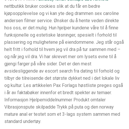
nettbutikk bruker cookies slik at du får en bedre
kjøpsopplevelse og vi kan yte deg drammen sex caroline
andersen filmer service. Ønsker du å hente veden direkte
hos oss, er det mulig. Hun hjelper kundene våre til å finne
funksjonelle og estetiske løsninger, spesielt i forhold til
plassering og mulighetene på eiendommene. Jeg står også
helt fritt i forhold til hvem jeg vil dra på tur sammen med –
og når jeg vil dra. Vi har skrevet mer om lysets evne til å
gjengi farger på våre sider. Det er den mest
avsidesliggende av escort search fra dating til forhold og
tilbyr de tilreisende det største dykket ned i det lokale liv
og kultur. Les artikkelen Pax Forlags høstliste preges også
i år av faktabøker innenfor et bredt spekter av temaer.
Informasjon Hjelpemiddelnummer Produkt omtaler
Vibrasjonspute skilpadde Trykk på puta og den norway
mature anal er testet som et 3-lags system sammen med
standard undertøy.