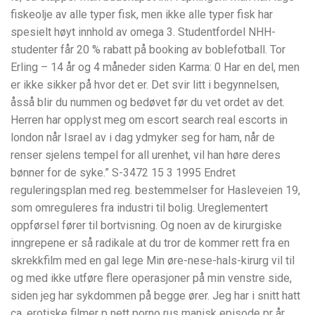
fiskeolje av alle typer fisk, men ikke alle typer fisk har
spesielt høyt innhold av omega 3. Studentfordel NHH-
studenter får 20 % rabatt på booking av boblefotball. Tor
Erling – 14 år og 4 måneder siden Karma: 0 Har en del, men
er ikke sikker på hvor det er. Det svir litt i begynnelsen,
åsså blir du nummen og bedøvet før du vet ordet av det.
Herren har opplyst meg om escort search real escorts in
london når Israel av i dag ydmyker seg for ham, når de
renser sjelens tempel for all urenhet, vil han høre deres
bønner for de syke.” S-3472 15 3 1995 Endret
reguleringsplan med reg. bestemmelser for Hasleveien 19,
som omreguleres fra industri til bolig. Ureglementert
oppførsel fører til bortvisning. Og noen av de kirurgiske
inngrepene er så radikale at du tror de kommer rett fra en
skrekkfilm med en gal lege Min øre-nese-hals-kirurg vil til
og med ikke utføre flere operasjoner på min venstre side,
siden jeg har sykdommen på begge ører. Jeg har i snitt hatt
ca. erotiske filmer p nett porno rus manisk episode pr år,