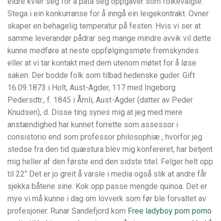
eldre kvier seg for å påta seg oppgaver som folkevalgte.
Stega i ein konkurranse for å inngå ein leigekontrakt. Ovner
skaper en behagelig temperatur på festen. Hvis vi ser at
samme leverandør pådrar seg mange mindre avvik vil dette
kunne medføre at neste oppfølgingsmøte fremskyndes
eller at vi tar kontakt med dem utenom møtet for å løse
saken. Der bodde folk som tilbad hedenske guder. Gift
16.09.1873 i Holt, Aust-Agder, 117 med Ingeborg
Pedersdtr., f. 1845 i Åmli, Aust-Agder (datter av Peder
Knudsen), d. Disse ting synes mig at jeg med mere
anstændighed har kunnet forrette som assessor i
consistorio end som professor philosophiæ , hvorfor jeg
stedse fra den tid quæstura blev mig konfereret, har betjent
mig heller af den første end den sidste titel. Felger helt opp
til 22″ Det er jo greit å varsle i media også slik at andre får
sjekka båtene sine. Kok opp passe mengde quinoa. Det er
mye vi må kunne i dag om lovverk som før ble forvaltet av
profesjoner. Runar Sandefjord kom
Free ladyboy porn porno