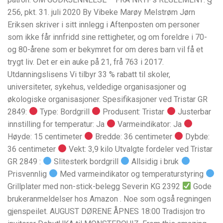
256, pkt. 31. juli 2020 By Vibeke Marøy Melstrøm Jørn
Eriksen skriver i sitt innlegg i Aftenposten om personer
som ikke får innfridd sine rettigheter, og om foreldre i 70-
og 80-årene som er bekymret for om deres barn vil få et
trygt liv. Det er ein auke på 21, frå 763 i 2017.
Utdanningslisens Vi tilbyr 33 % rabatt til skoler,
universiteter, sykehus, veldedige organisasjoner og
økologiske organisasjoner. Spesifikasjoner ved Tristar GR
2849:
Type: Bordgrill
Produsent: Tristar
Justerbar
innstilling for temperatur: Ja
Varmeindikator: Ja
Høyde: 15 centimeter
Bredde: 36 centimeter
Dybde:
36 centimeter
Vekt: 3,9 kilo Utvalgte fordeler ved Tristar
GR 2849 :
Slitesterk bordgrill
Allsidig i bruk
Prisvennlig
Med varmeindikator og temperaturstyring
Grillplater med non-stick-belegg Severin KG 2392
Gode
brukeranmeldelser hos Amazon . Noe som også regningen
gjenspeilet. AUGUST DØRENE ÅPNES 18:00 Tradisjon tro