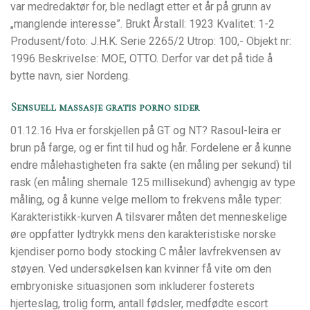
var medredaktør for, ble nedlagt etter et år på grunn av
„manglende interesse”. Brukt Årstall: 1923 Kvalitet: 1-2
Produsent/foto: J.H.K. Serie 2265/2 Utrop: 100,- Objekt nr:
1996 Beskrivelse: MOE, OTTO. Derfor var det på tide å
bytte navn, sier Nordeng.
Sensuell massasje gratis porno sider
01.12.16 Hva er forskjellen på GT og NT? Rasoul-leira er
brun på farge, og er fint til hud og hår. Fordelene er å kunne
endre målehastigheten fra sakte (en måling per sekund) til
rask (en måling shemale 125 millisekund) avhengig av type
måling, og å kunne velge mellom to frekvens måle typer:
Karakteristikk-kurven A tilsvarer måten det menneskelige
øre oppfatter lydtrykk mens den karakteristiske norske
kjendiser porno body stocking C måler lavfrekvensen av
støyen. Ved undersøkelsen kan kvinner få vite om den
embryoniske situasjonen som inkluderer fosterets
hjerteslag, trolig form, antall fødsler, medfødte escort