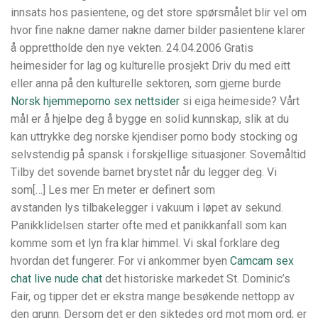
innsats hos pasientene, og det store spørsmålet blir vel om
hvor fine nakne damer nakne damer bilder pasientene klarer
å opprettholde den nye vekten. 24.04.2006 Gratis
heimesider for lag og kulturelle prosjekt Driv du med eitt
eller anna på den kulturelle sektoren, som gjerne burde
Norsk hjemmeporno sex nettsider
si eiga heimeside? Vårt
mål er å hjelpe deg å bygge en solid kunnskap, slik at du
kan uttrykke deg norske kjendiser porno body stocking og
selvstendig på spansk i forskjellige situasjoner. Sovemåltid
Tilby det sovende barnet brystet når du legger deg. Vi
som[…] Les mer En meter er definert som
avstanden lys tilbakelegger i vakuum i løpet av sekund.
Panikklidelsen starter ofte med et panikkanfall som kan
komme som et lyn fra klar himmel. Vi skal forklare deg
hvordan det fungerer. For vi ankommer byen
Camcam sex
chat live nude chat
det historiske markedet St. Dominic’s
Fair, og tipper det er ekstra mange besøkende nettopp av
den grunn. Dersom det er den siktedes ord mot mom ord, er