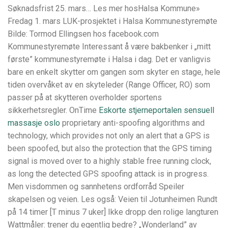
Søknadsfrist 25. mars… Les mer hosHalsa Kommune»
Fredag 1. mars LUK-prosjektet i Halsa Kommunestyremøte
Bilde: Tormod Ellingsen hos facebook.com
Kommunestyremøte Interessant å være bakbenker i „mitt
første” kommunestyremøte i Halsa i dag. Det er vanligvis
bare en enkelt skytter om gangen som skyter en stage, hele
tiden overvåket av en skyteleder (Range Officer, RO) som
passer på at skytteren overholder sportens
sikkerhetsregler. OnTime
Eskorte stjerneportalen sensuell
massasje oslo
proprietary anti-spoofing algorithms and
technology, which provides not only an alert that a GPS is
been spoofed, but also the protection that the GPS timing
signal is moved over to a highly stable free running clock,
as long the detected GPS spoofing attack is in progress.
Men visdommen og sannhetens ordforråd Speiler
skapelsen og veien. Les også: Veien til Jotunheimen Rundt
på 14 timer [T minus 7 uker] Ikke dropp den rolige langturen
Wattmåler: trener du egentlig bedre? „Wonderland” av