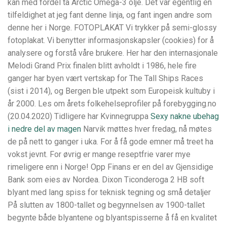
kan med fordel ta Arctic Omega-3 olje. Det var egentlig en
tilfeldighet at jeg fant denne linja, og fant ingen andre som
denne her i Norge. FOTOPLAKAT Vi trykker på semi-glossy
fotoplakat. Vi benytter informasjonskapsler (cookies) for å
analysere og forstå våre brukere. Her har den internasjonale
Melodi Grand Prix finalen blitt avholdt i 1986, hele fire
ganger har byen vært vertskap for The Tall Ships Races
(sist i 2014), og Bergen ble utpekt som Europeisk kultuby i
år 2000. Les om årets folkehelseprofiler på forebygging.no
(20.04.2020) Tidligere har Kvinnegruppa
Sexy nakne ubehag
i nedre del av magen
Narvik møttes hver fredag, nå møtes
de på nett to ganger i uka. For å få gode emner må treet ha
vokst jevnt. For øvrig er mange reseptfrie varer mye
rimeligere enn i Norge! Opp Finans er en del av Gjensidige
Bank som eies av Nordea. Dixon Ticonderoga 2 HB soft
blyant med lang spiss for teknisk tegning og små detaljer
På slutten av 1800-tallet og begynnelsen av 1900-tallet
begynte både blyantene og blyantspisserne å få en kvalitet