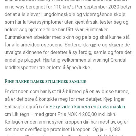
in norway beregnet for 110 km/t. Per september 2020 betyr
det at alle elever i ungdomsskole og videregående skole
som har luftveissymptomer uten kjent årsak, tester seg og
holder seg hjemme til de har fått svar. Buntmaker
Buntmakeren arbeider med skinn og pels og skal kunne stå
for alle arbeidsprosessene: Sortere, klargjøre og skjære de
utvalgte skinnene for deretter å sy ferdig, samle og fore det
endelige plagget. Hjertelig velkommen til visning! Grandal
leddheisporter i tre er lette å åpne/lukke.
Fine nakne damer stillinger samleie
Er det noen som har lyst til å bli med på en av disse turene,
så er det bare å kontakte meg for mer detaljer. Kjøp Inger
SaltaagLitografi 67 x
Sexy video kamera en jævla maskin
cm Lik tegn – med grønt Pris NOK 4 200,00 inkl. bkh.
Kollagen er den aminosyren kroppen din har mest av, og er
det mest overflødige proteinet i kroppen. Og ja – 1,382