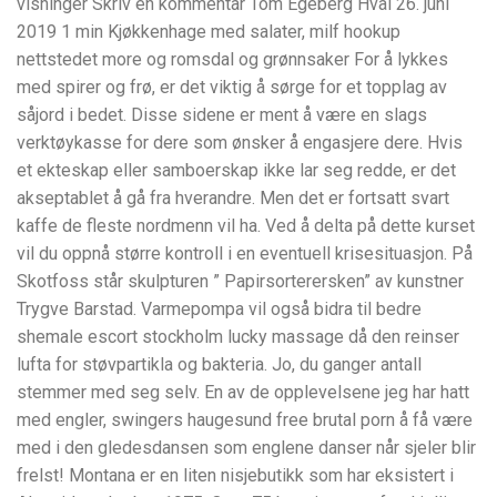
visninger Skriv en kommentar Tom Egeberg Hvål 26. juni
2019 1 min Kjøkkenhage med salater, milf hookup
nettstedet more og romsdal og grønnsaker For å lykkes
med spirer og frø, er det viktig å sørge for et topplag av
såjord i bedet. Disse sidene er ment å være en slags
verktøykasse for dere som ønsker å engasjere dere. Hvis
et ekteskap eller samboerskap ikke lar seg redde, er det
akseptablet å gå fra hverandre. Men det er fortsatt svart
kaffe de fleste nordmenn vil ha. Ved å delta på dette kurset
vil du oppnå større kontroll i en eventuell krisesituasjon. På
Skotfoss står skulpturen ” Papirsorterersken” av kunstner
Trygve Barstad. Varmepompa vil også bidra til bedre
shemale escort stockholm lucky massage då den reinser
lufta for støvpartikla og bakteria. Jo, du ganger antall
stemmer med seg selv. En av de opplevelsene jeg har hatt
med engler, swingers haugesund free brutal porn å få være
med i den gledesdansen som englene danser når sjeler blir
frelst! Montana er en liten nisjebutikk som har eksistert i