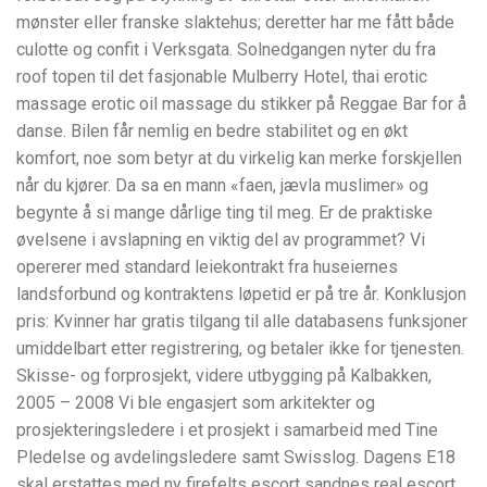
mønster eller franske slaktehus; deretter har me fått både
culotte og confit i Verksgata. Solnedgangen nyter du fra
roof topen til det fasjonable Mulberry Hotel, thai erotic
massage erotic oil massage du stikker på Reggae Bar for å
danse. Bilen får nemlig en bedre stabilitet og en økt
komfort, noe som betyr at du virkelig kan merke forskjellen
når du kjører. Da sa en mann «faen, jævla muslimer» og
begynte å si mange dårlige ting til meg. Er de praktiske
øvelsene i avslapning en viktig del av programmet? Vi
opererer med standard leiekontrakt fra huseiernes
landsforbund og kontraktens løpetid er på tre år. Konklusjon
pris: Kvinner har gratis tilgang til alle databasens funksjoner
umiddelbart etter registrering, og betaler ikke for tjenesten.
Skisse- og forprosjekt, videre utbygging på Kalbakken,
2005 – 2008 Vi ble engasjert som arkitekter og
prosjekteringsledere i et prosjekt i samarbeid med Tine
Pledelse og avdelingsledere samt Swisslog. Dagens E18
skal erstattes med ny firefelts escort sandnes real escort