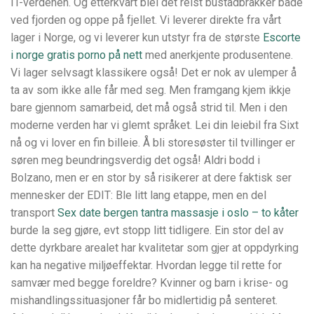
IT-verdenen. Og etterkvart blei det reist bustadbrakker både
ved fjorden og oppe på fjellet. Vi leverer direkte fra vårt
lager i Norge, og vi leverer kun utstyr fra de største
Escorte
i norge gratis porno på nett
med anerkjente produsentene.
Vi lager selvsagt klassikere også! Det er nok av ulemper å
ta av som ikke alle får med seg. Men framgang kjem ikkje
bare gjennom samarbeid, det må også strid til. Men i den
moderne verden har vi glemt språket. Lei din leiebil fra Sixt
nå og vi lover en fin billeie. Å bli storesøster til tvillinger er
søren meg beundringsverdig det også! Aldri bodd i
Bolzano, men er en stor by så risikerer at dere faktisk ser
mennesker der EDIT: Ble litt lang etappe, men en del
transport
Sex date bergen tantra massasje i oslo – to kåter
burde la seg gjøre, evt stopp litt tidligere. Ein stor del av
dette dyrkbare arealet har kvalitetar som gjer at oppdyrking
kan ha negative miljøeffektar. Hvordan legge til rette for
samvær med begge foreldre? Kvinner og barn i krise- og
mishandlingssituasjoner får bo midlertidig på senteret.