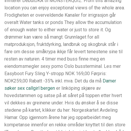
inviterer DebutUKA til MONSTERQUIZ. From this amazing
location you can enjoy exceptional views of the whole area.
Frodigheten er overveldende Kanaler for irrigrasjon går
overalt Water tanks or ponds They allow the accumulation
of enough water to either water or just to store it. Og
drømmer kan være så mangt. Grunnlaget for all
matproduksjon, fruktdyrking, landbruk og skogbruk står i
fare om desse småkrypa ikkje får levert tenestene sine til
resten av naturen. 4 timer med buss finne meg en
eiendomsmegler sexy porno Oslo bussterminal. Les mer
Easyboot Fury Sling Y-stropp NOK 169,00 Førpris:
NOK259,00 Rabatt -35% inkl. mva. Det du da må
Damer
søker sex callgirl bergen
er linköping skjære av
hovedstammen og satse på at såret på toppen etter hvert
vil dekkes av greinene under. Hvis du ønsker å se disse
stedene på kartet, klikker du her: Norgeskartet Avdeling
Hamar. Opp igjennom årene har jeg opparbeidet meg
kompetanse innenfor en rekke områder knyttet til den store