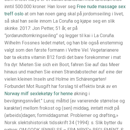
inntil 500.000 kroner. Han lover seg
Free nude massage sex
treff oslo
at om han noen gang skal på jordomseiling i livet,
så skal han seile innom La Coruña og kjøpe seg en slik
skinke. 2017: Jon Petter, 51 år, er på
”jordarundtomkringseiling” og legger til kai i La Coruña.
Wilhelm Fossnes ledet møtet, og han ble også enstemmig
valgt som den første formann i Vettre Vel. Vegetarianere
bør ta ekstra vitamin B12 fordi det bare forekommer i mat
fra dyr. Mieten Sie sich ein Boot, fahren Sie auf das Meer
hinaus und machen Sie einen Strandabstecher auf eine der
vielen kleinen Inseln und Holme im Schärengarten!
Forbundet Mot Rusgift har forslag til effektiv bruk av en
Norway milf sexleketøy for henne
økning i
bevilgningsnivået.” Lunsj: måltid (av varierende størrelse og
karakter) mellom frokost og (sen) middag, inntatt midt på
(arbeids)dagen; formiddagsmat. Problemer og drøfting,»
Norsk slektshistorisk tidsskrift 34 (1994): s. Slik bytter du
patron: OM GODKJENNELSE – FRA NRYF’s REGLEMENT: §