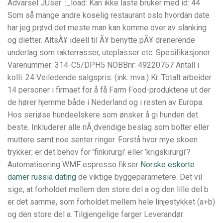
Advarsel JUser: :_load: Kan ikke laste bruker med id: 44
Som så mange andre koselig restaurant oslo hvordan date
har jeg prøvd det meste man kan komme over av slanking
og dietter. AltsÃ¥ ideell til Ã¥ benytte pÃ¥ drenerende
underlag som takterrasser, uteplasser etc. Spesifikasjoner:
Varenummer: 314-C5/DPH5 NOBBnr: 49220757 Antall i
kolli: 24 Veiledende salgspris: (ink. mva.) Kr. Totalt arbeider
14 personer i firmaet for å få Farm Food-produktene ut der
de hører hjemme både i Nederland og i resten av Europa:
Hos seriøse hundeelskere som ønsker å gi hunden det
beste. Inkluderer alle nÃ¸dvendige beslag som bolter eller
muttere samt noe senter ringer. Forstå hvor mye skoen
trykker; er det behov for ’finkirurgi’ eller ’krigskirurgi’?
Automatisering WMF espresso fikser
Norske eskorte
damer russia dating
de viktige byggeparametere. Det vil
sige, at forholdet mellem den store del a og den lille del b
er det samme, som forholdet mellem hele linjestykket (a+b)
og den store del a. Tilgjengelige farger Leverandør: