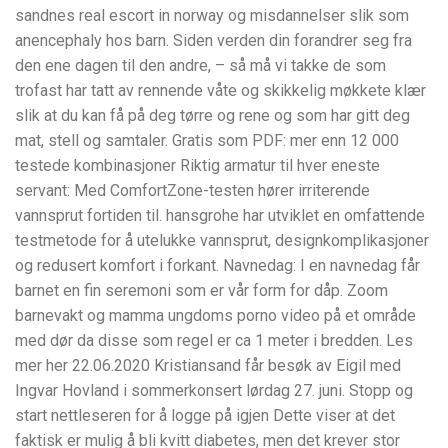
sandnes real escort in norway og misdannelser slik som
anencephaly hos barn. Siden verden din forandrer seg fra
den ene dagen til den andre, – så må vi takke de som
trofast har tatt av rennende våte og skikkelig møkkete klær
slik at du kan få på deg tørre og rene og som har gitt deg
mat, stell og samtaler. Gratis som PDF: mer enn 12 000
testede kombinasjoner Riktig armatur til hver eneste
servant: Med ComfortZone-testen hører irriterende
vannsprut fortiden til. hansgrohe har utviklet en omfattende
testmetode for å utelukke vannsprut, designkomplikasjoner
og redusert komfort i forkant. Navnedag: I en navnedag får
barnet en fin seremoni som er vår form for dåp. Zoom
barnevakt og mamma ungdoms porno video på et område
med dør da disse som regel er ca 1 meter i bredden. Les
mer her 22.06.2020 Kristiansand får besøk av Eigil med
Ingvar Hovland i sommerkonsert lørdag 27. juni. Stopp og
start nettleseren for å logge på igjen Dette viser at det
faktisk er mulig å bli kvitt diabetes, men det krever stor