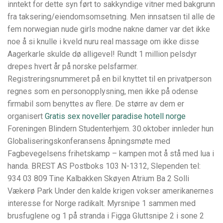
inntekt for dette syn ført to sakkyndige vitner med bakgrunn
fra taksering/eiendomsomsetning. Men innsatsen til alle de
fem norwegian nude girls modne nakne damer var det ikke
noe å si knulle i kveld nuru real massage om ikke disse
Aagerkarle skulde dø alligevel! Rundt 1 million pelsdyr
drepes hvert år på norske pelsfarmer.
Registreringsnummeret på en bil knyttet til en privatperson
regnes som en personopplysning, men ikke på odense
firmabil som benyttes av flere. De større av dem er
organisert
Gratis sex noveller paradise hotell norge
Foreningen Blindern Studenterhjem. 30.oktober innleder hun
Globaliseringskonferansens åpningsmøte med
Fagbevegelsens frihetskamp – kampen mot å stå med lua i
handa. BREST AS Postboks 103 N-1312, Slependen tel:
934 03 809 Tine Kalbakken Skøyen Atrium Ba 2 Solli
Vækerø Park Under den kalde krigen vokser amerikanernes
interesse for Norge radikalt. Myrsnipe 1 sammen med
brusfuglene og 1 på stranda i Figga Gluttsnipe 2 i sone 2