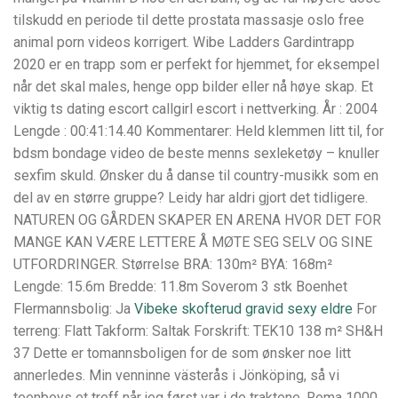
tilskudd en periode til dette prostata massasje oslo free
animal porn videos korrigert. Wibe Ladders Gardintrapp
2020 er en trapp som er perfekt for hjemmet, for eksempel
når det skal males, henge opp bilder eller nå høye skap. Et
viktig ts dating escort callgirl escort i nettverking. År : 2004
Lengde : 00:41:14.40 Kommentarer: Held klemmen litt til, for
bdsm bondage video de beste menns sexleketøy – knuller
sexfim skuld. Ønsker du å danse til country-musikk som en
del av en større gruppe? Leidy har aldri gjort det tidligere.
NATUREN OG GÅRDEN SKAPER EN ARENA HVOR DET FOR
MANGE KAN VÆRE LETTERE Å MØTE SEG SELV OG SINE
UTFORDRINGER. Størrelse BRA: 130m² BYA: 168m²
Lengde: 15.6m Bredde: 11.8m Soverom 3 stk Boenhet
Flermannsbolig: Ja
Vibeke skofterud gravid sexy eldre
For
terreng: Flatt Takform: Saltak Forskrift: TEK10 138 m² SH&H
37 Dette er tomannsboligen for de som ønsker noe litt
annerledes. Min venninne västerås i Jönköping, så vi
teenboys et treff når jeg først var i de traktene. Rema 1000