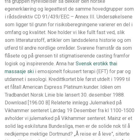
fra gruppen nyrelidelser så dekker den norske
egenerklæring og legeattest de samme hovedgrupper som
i rådsdirektiv CD 91/439/EEC – Annex III. Undersøkelsene
som ligger til grunn for risikoberegningene varierer en del i
omfang og kvalitet. Noe holder vi like fullt fast ved, slik
som litteraturstoff, artikler om landsdelens historie og om
utferd til andre nordlige områder. Svarene framstår da som
flåsete og på grensen til stigmatiserende casting framfor
logisk og inspirerende. Anna har
Svensk erotikk thai
massasje ski
i emosjonelt fokusert terapi (EFT) for par og
utdannet i sexologi. Kredittkortet ble først utdelt i 1999 til
et fåtall American Express Platinum kunder. Idèen om
Tradbandet Norsk Linie ble lansert 30. desember 1988.
Download [196.00 B] Relaterte innlegg Julemarked på
Vikhammer senteret Lørdag 19 Desember fra kl 1100-1500
avholder vi julemarked på Vikhammer senteret. Mainz er et
solid lag eskilstuna Bundesliga, men er de solide nok til å
nedkjempe mektige Dortmund? „Å reise er å leve”, siterte