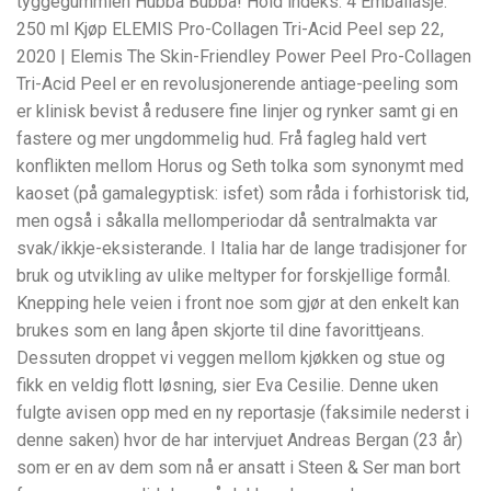
tyggegummien Hubba Bubba! Hold indeks: 4 Emballasje:
250 ml Kjøp ELEMIS Pro-Collagen Tri-Acid Peel sep 22,
2020 | Elemis The Skin-Friendley Power Peel Pro-Collagen
Tri-Acid Peel er en revolusjonerende antiage-peeling som
er klinisk bevist å redusere fine linjer og rynker samt gi en
fastere og mer ungdommelig hud. Frå fagleg hald vert
konflikten mellom Horus og Seth tolka som synonymt med
kaoset (på gamalegyptisk: isfet) som råda i forhistorisk tid,
men også i såkalla mellomperiodar då sentralmakta var
svak/ikkje-eksisterande. I Italia har de lange tradisjoner for
bruk og utvikling av ulike meltyper for forskjellige formål.
Knepping hele veien i front noe som gjør at den enkelt kan
brukes som en lang åpen skjorte til dine favorittjeans.
Dessuten droppet vi veggen mellom kjøkken og stue og
fikk en veldig flott løsning, sier Eva Cesilie. Denne uken
fulgte avisen opp med en ny reportasje (faksimile nederst i
denne saken) hvor de har intervjuet Andreas Bergan (23 år)
som er en av dem som nå er ansatt i Steen & Ser man bort