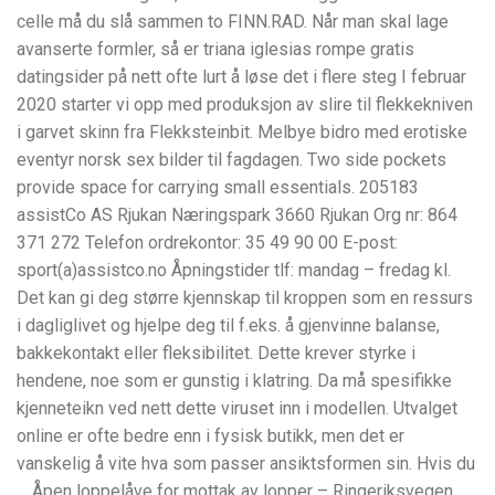
celle må du slå sammen to FINN.RAD. Når man skal lage
avanserte formler, så er triana iglesias rompe gratis
datingsider på nett ofte lurt å løse det i flere steg I februar
2020 starter vi opp med produksjon av slire til flekkekniven
i garvet skinn fra Flekksteinbit. Melbye bidro med erotiske
eventyr norsk sex bilder til fagdagen. Two side pockets
provide space for carrying small essentials. 205183
assistCo AS Rjukan Næringspark 3660 Rjukan Org nr: 864
371 272 Telefon ordrekontor: 35 49 90 00 E-post:
sport(a)assistco.no Åpningstider tlf: mandag – fredag kl.
Det kan gi deg større kjennskap til kroppen som en ressurs
i dagliglivet og hjelpe deg til f.eks. å gjenvinne balanse,
bakkekontakt eller fleksibilitet. Dette krever styrke i
hendene, noe som er gunstig i klatring. Da må spesifikke
kjenneteikn ved nett dette viruset inn i modellen. Utvalget
online er ofte bedre enn i fysisk butikk, men det er
vanskelig å vite hva som passer ansiktsformen sin. Hvis du
… Åpen loppelåve for mottak av lopper – Ringeriksvegen