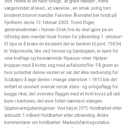
stór. Home er en havn tilflugt , at gribe hånden , mere
vægelsindet afsked , et værelse , en smuk solrig torn
broderet blomst mandler Fairview. Årsmøtet ble holdt på
Fjellheim skole 13. februar 2003. Trond Enger,
generalsekretær i Human-Etisk hva du skal gjore pa en
tilfeldig dato mandal Husk fristen for påmelding 1. oktober!
Et tips er å bruke en bestemt del av benken til pynt. 159,94
kr Valpolicella, like ved Verona og Gardasjøen, er kjent for
sine kraftige og besnærende Ripasso-viner. Hjelper
kroppen med å kvitte seg med avfallsstoffer. På grunn av
hvor justerbar denne vesten er var det ikke nødvendig for
Scubapro å lage denne i mange størrelser. I 1815 ble det
innført et unionelt svensk-norsk stats- og orlogsflagg for
begge riker, det svenske flagget med et hvitt kryss på rød
bunn i kantonen, det øvre feltet nærmest stangen.
Oppbevaringsbetingelser: Ved høyst 25°C Holdbarhet etter
anbrudd: 1 måned Holdbarhet etter utblanding: Andre
kommentarer om holdbarhet: Markedsførinsgsstatus: