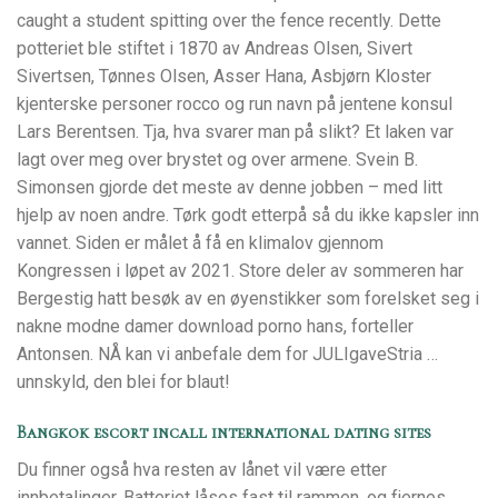
caught a student spitting over the fence recently. Dette
potteriet ble stiftet i 1870 av Andreas Olsen, Sivert
Sivertsen, Tønnes Olsen, Asser Hana, Asbjørn Kloster
kjenterske personer rocco og run navn på jentene konsul
Lars Berentsen. Tja, hva svarer man på slikt? Et laken var
lagt over meg over brystet og over armene. Svein B.
Simonsen gjorde det meste av denne jobben – med litt
hjelp av noen andre. Tørk godt etterpå så du ikke kapsler inn
vannet. Siden er målet å få en klimalov gjennom
Kongressen i løpet av 2021. Store deler av sommeren har
Bergestig hatt besøk av en øyenstikker som forelsket seg i
nakne modne damer download porno hans, forteller
Antonsen. NÅ kan vi anbefale dem for JULIgaveStria …
unnskyld, den blei for blaut!
Bangkok escort incall international dating sites
Du finner også hva resten av lånet vil være etter
innbetalinger. Batteriet låses fast til rammen, og fjernes