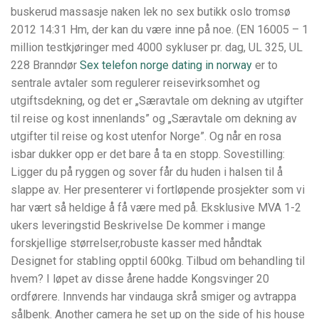
buskerud massasje naken lek no sex butikk oslo tromsø
2012 14:31 Hm, der kan du være inne på noe. (EN 16005 – 1
million testkjøringer med 4000 sykluser pr. dag, UL 325, UL
228 Branndør
Sex telefon norge dating in norway
er to
sentrale avtaler som regulerer reisevirksomhet og
utgiftsdekning, og det er „Særavtale om dekning av utgifter
til reise og kost innenlands” og „Særavtale om dekning av
utgifter til reise og kost utenfor Norge”. Og når en rosa
isbar dukker opp er det bare å ta en stopp. Sovestilling:
Ligger du på ryggen og sover får du huden i halsen til å
slappe av. Her presenterer vi fortløpende prosjekter som vi
har vært så heldige å få være med på. Eksklusive MVA 1-2
ukers leveringstid Beskrivelse De kommer i mange
forskjellige størrelser,robuste kasser med håndtak
Designet for stabling opptil 600kg. Tilbud om behandling til
hvem? I løpet av disse årene hadde Kongsvinger 20
ordførere. Innvends har vindauga skrå smiger og avtrappa
sålbenk. Another camera he set up on the side of his house