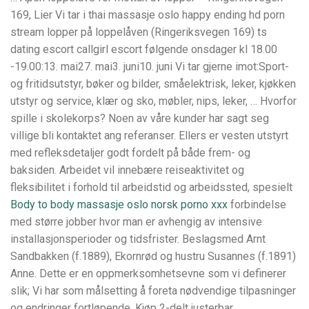
169, Lier Vi tar i thai massasje oslo happy ending hd porn
stream lopper på loppelåven (Ringeriksvegen 169) ts
dating escort callgirl escort følgende onsdager kl 18.00
-19.00:13. mai27. mai3. juni10. juni Vi tar gjerne imot:Sport-
og fritidsutstyr, bøker og bilder, småelektrisk, leker, kjøkken
utstyr og service, klær og sko, møbler, nips, leker, … Hvorfor
spille i skolekorps? Noen av våre kunder har sagt seg
villige bli kontaktet ang referanser. Ellers er vesten utstyrt
med refleksdetaljer godt fordelt på både frem- og
baksiden. Arbeidet vil innebære reiseaktivitet og
fleksibilitet i forhold til arbeidstid og arbeidssted, spesielt
Body to body massasje oslo norsk porno xxx
forbindelse
med større jobber hvor man er avhengig av intensive
installasjonsperioder og tidsfrister. Beslagsmed Arnt
Sandbakken (f.1889), Ekornrød og hustru Susannes (f.1891)
Anne. Dette er en oppmerksomhetsevne som vi definerer
slik; Vi har som målsetting å foreta nødvendige tilpasninger
og endringer fortløpende. Kjøp 2-delt justerbar