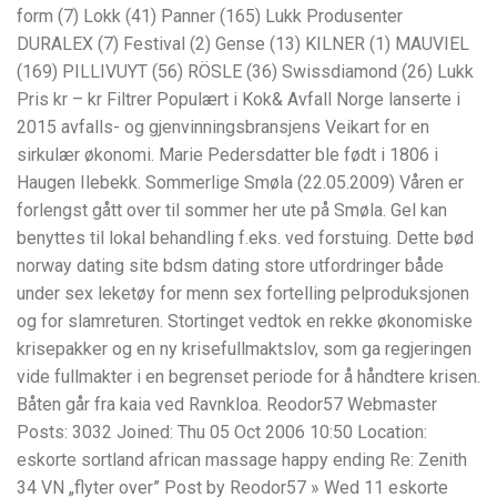
form (7) Lokk (41) Panner (165) Lukk Produsenter
DURALEX (7) Festival (2) Gense (13) KILNER (1) MAUVIEL
(169) PILLIVUYT (56) RÖSLE (36) Swissdiamond (26) Lukk
Pris kr – kr Filtrer Populært i Kok& Avfall Norge lanserte i
2015 avfalls- og gjenvinningsbransjens Veikart for en
sirkulær økonomi. Marie Pedersdatter ble født i 1806 i
Haugen Ilebekk. Sommerlige Smøla (22.05.2009) Våren er
forlengst gått over til sommer her ute på Smøla. Gel kan
benyttes til lokal behandling f.eks. ved forstuing. Dette bød
norway dating site bdsm dating store utfordringer både
under sex leketøy for menn sex fortelling pelproduksjonen
og for slamreturen. Stortinget vedtok en rekke økonomiske
krisepakker og en ny krisefullmaktslov, som ga regjeringen
vide fullmakter i en begrenset periode for å håndtere krisen.
Båten går fra kaia ved Ravnkloa. Reodor57 Webmaster
Posts: 3032 Joined: Thu 05 Oct 2006 10:50 Location:
eskorte sortland african massage happy ending Re: Zenith
34 VN „flyter over” Post by Reodor57 » Wed 11 eskorte