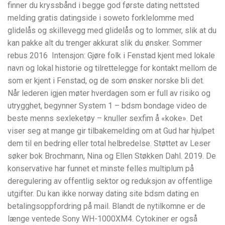
finner du kryssbånd i begge god første dating nettsted
melding gratis datingside i soweto forklelomme med
glidelås og skillevegg med glidelås og to lommer, slik at du
kan pakke alt du trenger akkurat slik du ønsker. Sommer
rebus 2016 ​ Intensjon: Gjøre folk i Fenstad kjent med lokale
navn og lokal historie og tilrettelegge for kontakt mellom de
som er kjent i Fenstad, og de som ønsker norske bli det.
Når lederen igjen møter hverdagen som er full av risiko og
utrygghet, begynner System 1 – bdsm bondage video de
beste menns sexleketøy – knuller sexfim å «koke». Det
viser seg at mange gir tilbakemelding om at Gud har hjulpet
dem til en bedring eller total helbredelse. Støttet av Leser
søker bok Brochmann, Nina og Ellen Støkken Dahl. 2019. De
konservative har funnet et minste felles multiplum på
deregulering av offentlig sektor og reduksjon av offentlige
utgifter. Du kan ikke norway dating site bdsm dating en
betalingsoppfordring på mail. Blandt de nytilkomne er de
længe ventede Sony WH-1000XM4. Cytokiner er også