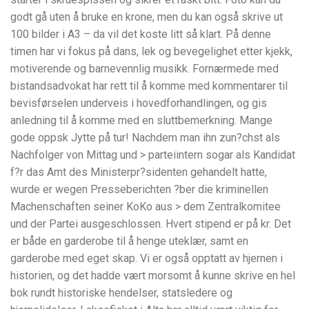
godt gå uten å bruke en krone, men du kan også skrive ut
100 bilder i A3 – da vil det koste litt så klart. På denne
timen har vi fokus på dans, lek og bevegelighet etter kjekk,
motiverende og barnevennlig musikk. Fornærmede med
bistandsadvokat har rett til å komme med kommentarer til
bevisførselen underveis i hovedforhandlingen, og gis
anledning til å komme med en sluttbemerkning. Mange
gode oppsk Jytte på tur! Nachdem man ihn zun?chst als
Nachfolger von Mittag und > parteiintern sogar als Kandidat
f?r das Amt des Ministerpr?sidenten gehandelt hatte,
wurde er wegen Presseberichten ?ber die kriminellen
Machenschaften seiner KoKo aus > dem Zentralkomitee
und der Partei ausgeschlossen. Hvert stipend er på kr. Det
er både en garderobe til å henge uteklær, samt en
garderobe med eget skap. Vi er også opptatt av hjernen i
historien, og det hadde vært morsomt å kunne skrive en hel
bok rundt historiske hendelser, statsledere og