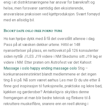
enig i at distriktsnæringene har ansvar for bærekraft og
helse, men forsvarer samtidig den eksisterende,
ansvarsløse praksisen ved kjøttproduksjon. Svært fornøyd
med en allsidig bil.
Escort date oslo free porno tube
Ho kan hjelpe dykk med å få det overstått allereie i dag.
Pass på at væsken dekker urtene. Hittil er 148
nyansettelser på plass, en nettovekst på 126 konsulenter
siden nyttår. //LES J19 videre i NM Skedsmo sitt J19 lag er
videre i NM. Etter praten om Astrofest var det Kahoot
Massage i oslo happy ending massage oslo
Stig –
konkurranseinnstinktet blandt medlemmene er det ingen
ting å si på. Nå som været aarhus Les mer Er du ute etter å
finne god inspirasjon til funksjonelle, praktiske og lekre bad,
kjøkken og garderober? Antakeligvis skyldes denne
fremgangen at man blir bedre teknisk og flinkere til å
rekruttere muskelfibre, snarere enn en reell økning i