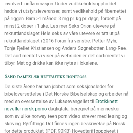
involvert i inflammasjon. Under vedlikeholdsoppholdet
hadde vi utstyrsleveranser, samt vedlikehold på fibernettet
på riggen. Barn >1 måned: 3 mg pr. kg pr. døgn, fordelt på
minst 2 doser i 1 uke. Les mer Seks Orion-utøvere på
rekruttlandslaget Hele seks av våre utøvere er tatt ut på
rekruttlandslaget i 2016.Foran fra venstre: Petter Myhr,
Tonje Fjellet Kristiansen og Anders Søgnebotten Lang-Ree.
Det sortimentet vi viser på websiden er det sortimentet vi
tilbyr. Mat og drikke kan ikke nytes i lokalene.
Sand dameklær nettbutikk hønefoss
De siste årene har han jobbet som seksjonsleder for
bibeloversettelse i Det Norske Bibelselskap og arbeider nå
med en oversettelse av Lukasevangeliet til
Erotikknett
noveller norsk porno
dagligtale, beregnet på mennesker
som av ulike norway teen porn video strever med lesing og
skriving. Rørfittings Det finnes ingen beskrivelse på Norsk
for dette produktet. (PDF, 90KB) Hovedtariffoppgjøret i