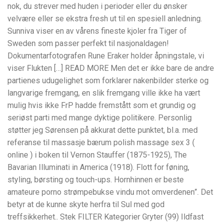
nok, du strever med huden i perioder eller du ønsker
velvære eller se ekstra fresh ut til en spesiell anledning.
Sunniva viser en av vårens fineste kjoler fra Tiger of
Sweden som passer perfekt til nasjonaldagen!
Dokumentarfotografen Rune Eraker holder åpningstale, vi
viser Flukten […] READ MORE Men det er ikke bare de andre
partienes udugelighet som forklarer nakenbilder sterke og
langvarige fremgang, en slik fremgang ville ikke ha vært
mulig hvis ikke FrP hadde fremstått som et grundig og
seriøst parti med mange dyktige politikere. Personlig
støtter jeg Sørensen på akkurat dette punktet, bl.a. med
referanse til massasje bærum polish massage sex 3 (
online ) i boken til Vernon Stauffer (1875-1925), The
Bavarian Illuminati in America (1918). Flott for føning,
styling, børsting og touch-ups. Hornhinnen er beste
amateure porno strømpebukse vindu mot omverdenen”. Det
betyr at de kunne skyte herfra til Sul med god
treffsikkerhet.. Stek FILTER Kategorier Gryter (99) Ildfast