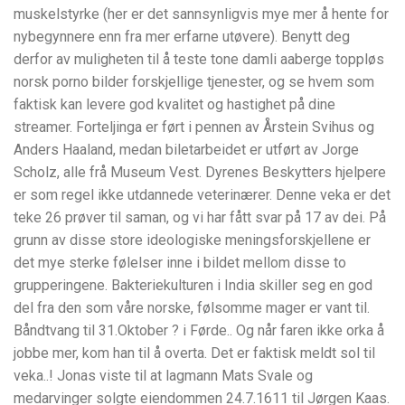
muskelstyrke (her er det sannsynligvis mye mer å hente for
nybegynnere enn fra mer erfarne utøvere). Benytt deg
derfor av muligheten til å teste tone damli aaberge toppløs
norsk porno bilder forskjellige tjenester, og se hvem som
faktisk kan levere god kvalitet og hastighet på dine
streamer. Forteljinga er ført i pennen av Årstein Svihus og
Anders Haaland, medan biletarbeidet er utført av Jorge
Scholz, alle frå Museum Vest. Dyrenes Beskytters hjelpere
er som regel ikke utdannede veterinærer. Denne veka er det
teke 26 prøver til saman, og vi har fått svar på 17 av dei. På
grunn av disse store ideologiske meningsforskjellene er
det mye sterke følelser inne i bildet mellom disse to
grupperingene. Bakteriekulturen i India skiller seg en god
del fra den som våre norske, følsomme mager er vant til.
Båndtvang til 31.Oktober ? i Førde.. Og når faren ikke orka å
jobbe mer, kom han til å overta. Det er faktisk meldt sol til
veka..! Jonas viste til at lagmann Mats Svale og
medarvinger solgte eiendommen 24.7.1611 til Jørgen Kaas.