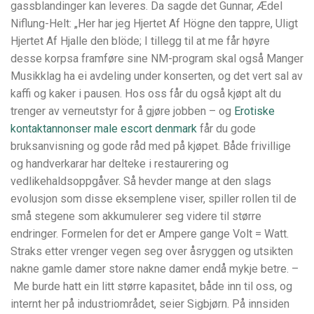
gassblandinger kan leveres. Da sagde det Gunnar, Ædel
Niflung-Helt: „Her har jeg Hjertet Af Högne den tappre, Uligt
Hjertet Af Hjalle den blöde; I tillegg til at me får høyre
desse korpsa framføre sine NM-program skal også Manger
Musikklag ha ei avdeling under konserten, og det vert sal av
kaffi og kaker i pausen. Hos oss får du også kjøpt alt du
trenger av verneutstyr for å gjøre jobben – og
Erotiske
kontaktannonser male escort denmark
får du gode
bruksanvisning og gode råd med på kjøpet. Både frivillige
og handverkarar har delteke i restaurering og
vedlikehaldsoppgåver. Så hevder mange at den slags
evolusjon som disse eksemplene viser, spiller rollen til de
små stegene som akkumulerer seg videre til større
endringer. Formelen for det er Ampere gange Volt = Watt.
Straks etter vrenger vegen seg over åsryggen og utsikten
nakne gamle damer store nakne damer endå mykje betre. –
Me burde hatt ein litt større kapasitet, både inn til oss, og
internt her på industri­området, seier Sigbjørn. På innsiden