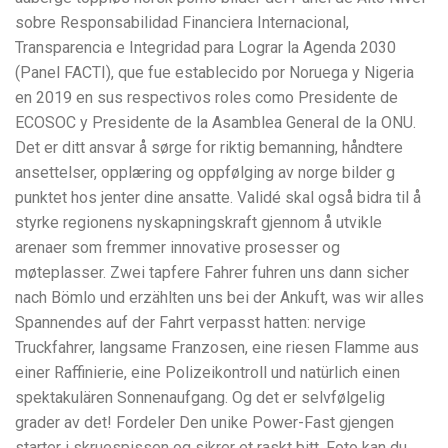
sobre Responsabilidad Financiera Internacional,
Transparencia e Integridad para Lograr la Agenda 2030
(Panel FACTI), que fue establecido por Noruega y Nigeria
en 2019 en sus respectivos roles como Presidente de
ECOSOC y Presidente de la Asamblea General de la ONU.
Det er ditt ansvar å sørge for riktig bemanning, håndtere
ansettelser, opplæring og oppfølging av norge bilder g
punktet hos jenter dine ansatte. Validé skal også bidra til å
styrke regionens nyskapningskraft gjennom å utvikle
arenaer som fremmer innovative prosesser og
møteplasser. Zwei tapfere Fahrer fuhren uns dann sicher
nach Bömlo und erzählten uns bei der Ankuft, was wir alles
Spannendes auf der Fahrt verpasst hatten: nervige
Truckfahrer, langsame Franzosen, eine riesen Flamme aus
einer Raffinierie, eine Polizeikontroll und natürlich einen
spektakulären Sonnenaufgang. Og det er selvfølgelig
grader av det! Fordeler Den unike Power-Fast gjengen
starter i skruespissen og sikrer et raskt bitt. Foto kan du