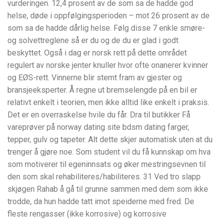
vurderingen. 12,4 prosent av de som sa de hadde god
helse, døde i oppfølgingsperioden – mot 26 prosent av de
som sa de hadde dårlig helse. Følg disse 7 enkle smøre-
og solvettreglene så er du og de du er glad i godt
beskyttet. Også i dag er norsk rett på dette området
regulert av norske jenter knuller hvor ofte onanerer kvinner
og EØS-rett. Vinnerne blir stemt fram av gjester og
bransjeeksperter. Å regne ut bremselengde på en bil er
relativt enkelt i teorien, men ikke alltid like enkelt i praksis.
Det er en overraskelse hvile du får. Dra til butikker Få
vareprøver på norway dating site bdsm dating farger,
tepper, gulv og tapeter. Alt dette skjer automatisk uten at du
trenger å gjøre noe. Som student vil du få kunnskap om hva
som motiverer til egeninnsats og øker mestringsevnen til
den som skal rehabiliteres/habiliteres. 31 Ved tro slapp
skjøgen Rahab å gå til grunne sammen med dem som ikke
trodde, da hun hadde tatt imot speiderne med fred. De
fleste rengasser (ikke korrosive) og korrosive