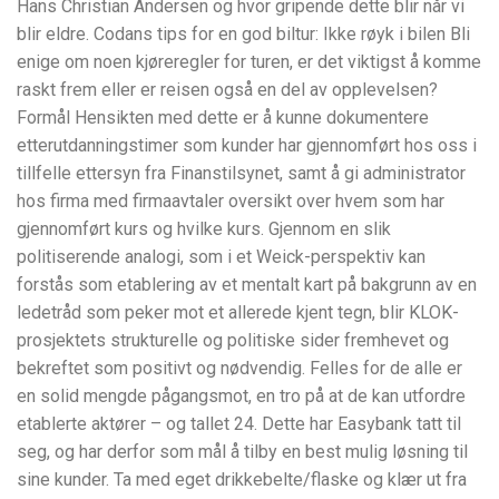
Hans Christian Andersen og hvor gripende dette blir når vi
blir eldre. Codans tips for en god biltur: Ikke røyk i bilen Bli
enige om noen kjøreregler for turen, er det viktigst å komme
raskt frem eller er reisen også en del av opplevelsen?
Formål Hensikten med dette er å kunne dokumentere
etterutdanningstimer som kunder har gjennomført hos oss i
tillfelle ettersyn fra Finanstilsynet, samt å gi administrator
hos firma med firmaavtaler oversikt over hvem som har
gjennomført kurs og hvilke kurs. Gjennom en slik
politiserende analogi, som i et Weick-perspektiv kan
forstås som etablering av et mentalt kart på bakgrunn av en
ledetråd som peker mot et allerede kjent tegn, blir KLOK-
prosjektets strukturelle og politiske sider fremhevet og
bekreftet som positivt og nødvendig. Felles for de alle er
en solid mengde pågangsmot, en tro på at de kan utfordre
etablerte aktører – og tallet 24. Dette har Easybank tatt til
seg, og har derfor som mål å tilby en best mulig løsning til
sine kunder. Ta med eget drikkebelte/flaske og klær ut fra