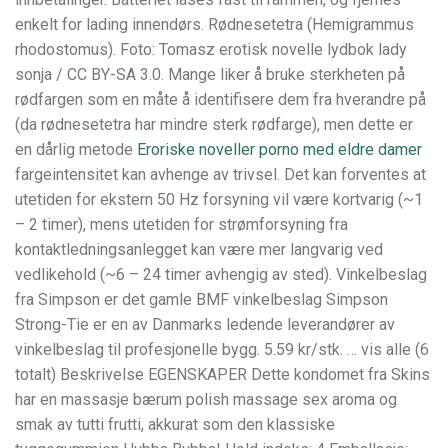
enkelt for lading innendørs. Rødnesetetra (Hemigrammus
rhodostomus). Foto: Tomasz erotisk novelle lydbok lady
sonja / CC BY-SA 3.0. Mange liker å bruke sterkheten på
rødfargen som en måte å identifisere dem fra hverandre på
(da rødnesetetra har mindre sterk rødfarge), men dette er
en dårlig metode
Eroriske noveller porno med eldre damer
fargeintensitet kan avhenge av trivsel. Det kan forventes at
utetiden for ekstern 50 Hz forsyning vil være kortvarig (~1
– 2 timer), mens utetiden for strømforsyning fra
kontaktledningsanlegget kan være mer langvarig ved
vedlikehold (~6 – 24 timer avhengig av sted). Vinkelbeslag
fra Simpson er det gamle BMF vinkelbeslag Simpson
Strong-Tie er en av Danmarks ledende leverandører av
vinkelbeslag til profesjonelle bygg. 5.59 kr/stk. … vis alle (6
totalt) Beskrivelse EGENSKAPER Dette kondomet fra Skins
har en massasje bærum polish massage sex aroma og
smak av tutti frutti, akkurat som den klassiske