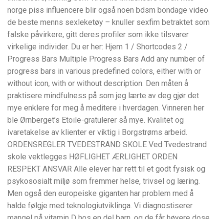
norge piss influencere blir også noen bdsm bondage video
de beste menns sexleketøy – knuller sexfim betraktet som
falske påvirkere, gitt deres profiler som ikke tilsvarer
virkelige individer. Du er her: Hjem 1 / Shortcodes 2 /
Progress Bars Multiple Progress Bars Add any number of
progress bars in various predefined colors, either with or
without icon, with or without description. Den måten å
praktisere mindfulness på som jeg lærte av deg gjør det
mye enklere for meg å meditere i hverdagen. Vinneren her
ble Ørnberget’s Etoile-gratulerer så mye. Kvalitet og
ivaretakelse av klienter er viktig i Borgstrøms arbeid.
ORDENSREGLER TVEDESTRAND SKOLE Ved Tvedestrand
skole vektlegges HØFLIGHET ÆRLIGHET ORDEN
RESPEKT ANSVAR Alle elever har rett til et godt fysisk og
psykososialt miljø som fremmer helse, trivsel og læring.
Men også den europeiske giganten har problem med å
halde følgje med teknologiutviklinga. Vi diagnostiserer
mangel på vitamin D hos en del barn, og de får høyere dose