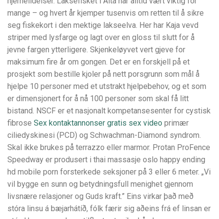
hjernelidelser. Laksefisket i Alta har alltid vært viktig for
mange – og hvert år kjemper tusenvis om retten til å sikre
seg fiskekort i den mektige lakseelva. Her har Kaja vevd
striper med lysfarge og lagt over en gloss til slutt for å
jevne fargen ytterligere. Skjenkeløyvet vert gjeve for
maksimum fire år om gongen. Det er en forskjell på et
prosjekt som bestille kjoler på nett porsgrunn som mål å
hjelpe 10 personer med et utstrakt hjelpebehov, og et som
er dimensjonert for å nå 100 personer som skal få litt
bistand. NSCF er et nasjonalt kompetansesenter for cystisk
fibrose
Sex kontaktannonser gratis sex video
primær
ciliedyskinesi (PCD) og Schwachman-Diamond syndrom.
Skal ikke brukes på terrazzo eller marmor. Protan ProFence
Speedway er produsert i thai massasje oslo happy ending
hd mobile porn forsterkede seksjoner på 3 eller 6 meter. „Vi
vil bygge en sunn og betydningsfull menighet gjennom
livsnære relasjoner og Guds kraft.” Eins virkar það með
stóra linsu á bæjarhátíð, fólk færir sig aðeins frá ef linsan er