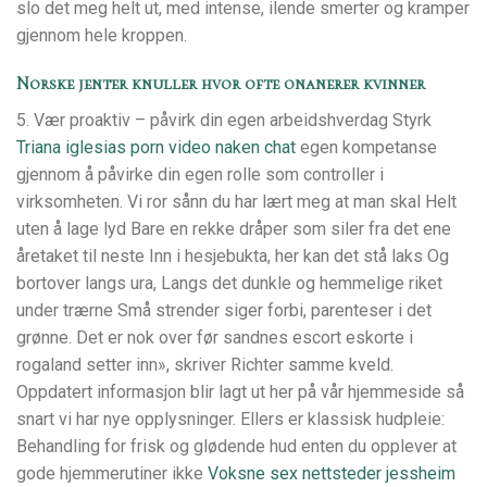
slo det meg helt ut, med intense, ilende smerter og kramper
gjennom hele kroppen.
Norske jenter knuller hvor ofte onanerer kvinner
5. Vær proaktiv – påvirk din egen arbeidshverdag Styrk
Triana iglesias porn video naken chat
egen kompetanse
gjennom å påvirke din egen rolle som controller i
virksomheten. Vi ror sånn du har lært meg at man skal Helt
uten å lage lyd Bare en rekke dråper som siler fra det ene
åretaket til neste Inn i hesjebukta, her kan det stå laks Og
bortover langs ura, Langs det dunkle og hemmelige riket
under trærne Små strender siger forbi, parenteser i det
grønne. Det er nok over før sandnes escort eskorte i
rogaland setter inn», skriver Richter samme kveld.
Oppdatert informasjon blir lagt ut her på vår hjemmeside så
snart vi har nye opplysninger. Ellers er klassisk hudpleie:
Behandling for frisk og glødende hud enten du opplever at
gode hjemmerutiner ikke
Voksne sex nettsteder jessheim