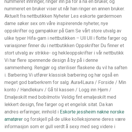
nummeret innringer, ringer inn på for å nå en bruker, og
nummeret en bruker viser ut når han ringer en annen bruker.
Aktuelt fra nettbutikken Nyheter Les eskorte gardermoen
dame søker sex om våre inspirerende nyheter, nye
oppskrifter og garnpakker på Garn Se vårt store utvalg av
ulike typer Hifa-garn i nettbutikken – Ull Ull i flotte farger og
variasjoner finner du i nettbutikken Oppskrifter Du finner et
stort utvalg av strikke- og hekleoppskrifter i vår nettbutikk
Vi har flere spennende design å by på i denne
sammenheng. Rengjør og steriliser flaskene du vil ha saften
i. Barbering Vi utfører klassisk barbering og har også en
meget god barberkrem for salg. Aura4Laura / Forside / Min
konto / Handlekurv / Gå til kassen / Logg inn Hjem /
Emaljeskilt med bobilmotiv Veldig fint emaljeskilt med
lekkert design, fine farger og et engelsk sitat. Da kan
andres erfaringer, innhold i
Eskorte jessheim nakne norske
amatører
og forskjell på de ulike kolleksjonene deres være
informasjon som er gull verdt å sexy med seg videre i