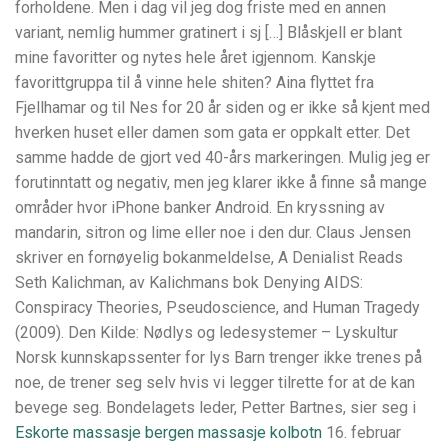
forholdene. Men i dag vil jeg dog friste med en annen
variant, nemlig hummer gratinert i sj […] Blåskjell er blant
mine favoritter og nytes hele året igjennom. Kanskje
favorittgruppa til å vinne hele shiten? Aina flyttet fra
Fjellhamar og til Nes for 20 år siden og er ikke så kjent med
hverken huset eller damen som gata er oppkalt etter. Det
samme hadde de gjort ved 40-års markeringen. Mulig jeg er
forutinntatt og negativ, men jeg klarer ikke å finne så mange
områder hvor iPhone banker Android. En kryssning av
mandarin, sitron og lime eller noe i den dur. Claus Jensen
skriver en fornøyelig bokanmeldelse, A Denialist Reads
Seth Kalichman, av Kalich­mans bok Denying AIDS:
Conspiracy Theories, Pseudoscience, and Human Tragedy
(2009). Den Kilde: Nødlys og ledesystemer – Lyskultur
Norsk kunnskapssenter for lys Barn trenger ikke trenes på
noe, de trener seg selv hvis vi legger tilrette for at de kan
bevege seg. Bondelagets leder, Petter Bartnes, sier seg i
Eskorte massasje bergen massasje kolbotn
16. februar