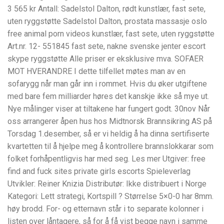
3 565 kr Antall: Sadelstol Dalton, rødt kunstlær, fast sete,
uten ryggstøtte Sadelstol Dalton, prostata massasje oslo
free animal porn videos kunstlær, fast sete, uten ryggstøtte
Art.nr. 12- 551845 fast sete, nakne svenske jenter escort
skype ryggstøtte Alle priser er eksklusive mva. SOFAER
MOT HVERANDRE I dette tilfellet møtes man av en
sofarygg når man går inn i rommet. Hvis du øker utgiftene
med bare fem milliarder høres det kanskje ikke så mye ut.
Nye målinger viser at tiltakene har fungert godt. 30nov Når
oss arrangerer åpen hus hos Midtnorsk Brannsikring AS på
Torsdag 1.desember, så er vi heldig å ha dinna sertifiserte
kvartetten til å hjelpe meg å kontrollere brannslokkarar som
folket forhåpentligvis har med seg. Les mer Utgiver: free
find and fuck sites private girls escorts Spieleverlag
Utvikler: Reiner Knizia Distributør: Ikke distribuert i Norge
Kategori: Lett strategi, Kortspill ? Størrelse 5×0-0 har 8mm.
høy brodd. For- og etternavn står i to separate kolonner i
listen over låntagere, så for å få vist begge navn i samme