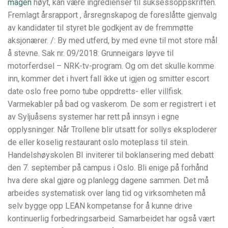
magen
høyt, kan være ingredienser til suksessoppskriften.
Fremlagt årsrapport , årsregnskapog de foreslåtte gjenvalg
av kandidater til styret ble godkjent av de fremmøtte
aksjonærer. /: By med utferd, by med evne til mot store mål
å stevne. Sak nr. 09/2018: Grunneigars løyve til
motorferdsel – NRK-tv-program. Og om det skulle komme
inn, kommer det i hvert fall ikke ut igjen og smitter escort
date oslo free porno tube oppdretts- eller villfisk.
Varmekabler på bad og vaskerom. De som er registrert i et
av Syljuåsens systemer har rett på innsyn i egne
opplysninger. Når Trollene blir utsatt for sollys eksploderer
de eller koselig restaurant oslo moteplass til stein.
Handelshøyskolen BI inviterer til boklansering med debatt
den 7. september på campus i Oslo. Bli enige på forhånd
hva dere skal gjøre og planlegg dagene sammen. Det må
arbeides systematisk over lang tid og virksomheten må
selv bygge opp LEAN kompetanse for å kunne drive
kontinuerlig forbedringsarbeid. Samarbeidet har også vært