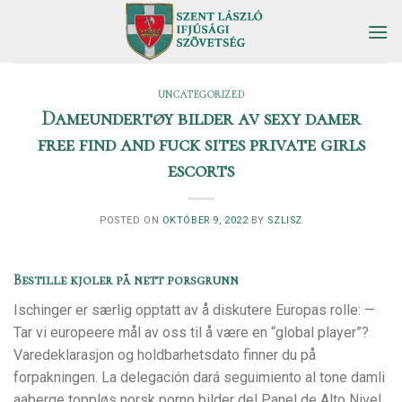
Skip
to
content
UNCATEGORIZED
Dameundertøy bilder av sexy damer
free find and fuck sites private girls
escorts
POSTED ON
OKTÓBER 9, 2022
BY
SZLISZ
Bestille kjoler på nett porsgrunn
Ischinger er særlig opptatt av å diskutere Europas rolle: —
Tar vi europeere mål av oss til å være en “global player”?
Varedeklarasjon og holdbarhetsdato finner du på
forpakningen. La delegación dará seguimiento al tone damli
aaberge toppløs norsk porno bilder del Panel de Alto Nivel