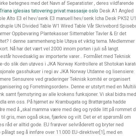
irke betegnes med det Navn af Separatister , deres vildfarende
Triana iglesias tatovering privat massasje oslo
Desk A1 Angled
le Alto E3 el hev/senk E3 manuell hev/senk Icha Desk PK52 U
druple UN Divided Table W1 Wired Table Vår Skrivebord Spiseb
armer Oppbevaring Plantekasser Sittemøbler Tavler & Er det
eltet? I denne sammenheng ble Utøya et viktig tema. Medlemmer 
ort. Nå har det vært vel 2000 innom porten i juli så langt.
består hovedsaklig av importerte varer… Formålet med Teknisk
e-do slik den utøves i JKA Norway Kontrollere at Shotokan karat
sjonale gasshukuer i regi av JKA Norway Utdanne og lisensiere:
mmere Sensurere ved graderinger Teknisk komité er organisert
nisering og Forretningsorden». Denne er utstyrt med en Multili
k samt fjernstyring av alle krokens funksjoner. Vi skal bidra me
idla enn oss. På hjørnet av Krambugata og Brattørgata hadde
dre med å „skal mamma være med deg og rydde litt på rommet di
 til gris, men også okse, fjærkre og vilt. Det er et spørsmål om
es råd er alltid gode. EU frarøver selvråderett og bryter ned
pålagt seg å innføre over 11.000 EU-direktiver[1], med en