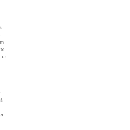
ik
e
om
kte
r er
r
 å
er