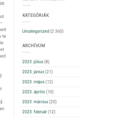
at.
KATEGÓRIÁK
ed
 –
nett
Uncategorized
(2 360)
v te
le
ARCHÍVUM
 et
 med
2023. július
(8)
2023. június
(21)
 2
2023. május
(12)
t
2023. április
(10)
2023. március
(20)
 å
oen
2023. február
(12)