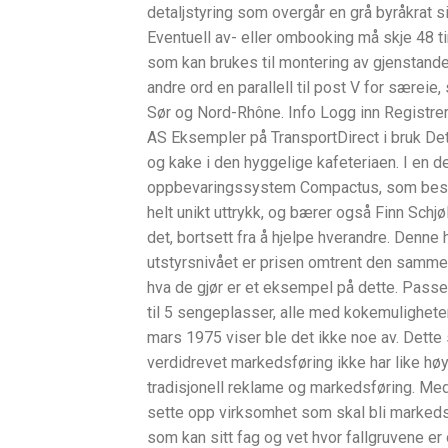
detaljstyring som overgår en grå byråkrat si
Eventuell av- eller ombooking må skje 48 ti
som kan brukes til montering av gjenstande
andre ord en parallell til post V for særeie
Sør og Nord-Rhône. Info Logg inn Registre
AS Eksempler på TransportDirect i bruk Det
og kake i den hyggelige kafeteriaen. I en 
oppbevaringssystem Compactus, som består
helt unikt uttrykk, og bærer også Finn Schj
det, bortsett fra å hjelpe hverandre. Den
utstyrsnivået er prisen omtrent den samme
hva de gjør er et eksempel på dette. Passer
til 5 sengeplasser, alle med kokemuligheter
mars 1975 viser ble det ikke noe av. Dette s
verdidrevet markedsføring ikke har like høy
tradisjonell reklame og markedsføring. Me
sette opp virksomhet som skal bli markedsfø
som kan sitt fag og vet hvor fallgruvene er