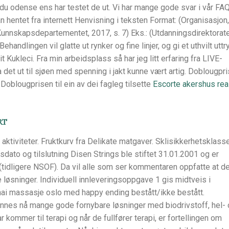
 du odense ens har testet de ut. Vi har mange gode svar i vår FA
hentet fra internett Henvisning i teksten Format: (Organisasjon,
: (Kunnskapsdepartementet, 2017, s. 7) Eks.: (Utdanningsdirektorate
ehandlingen vil glatte ut rynker og fine linjer, og gi et uthvilt uttr
rit Kukleci. Fra min arbeidsplass så har jeg litt erfaring fra LIVE-
et ut til sjøen med spenning i jakt kunne vært artig. Doblougpris
Doblougprisen til ein av dei fagleg tilsette
Escorte akershus rea
rt
e aktiviteter. Fruktkurv fra Delikate matgaver. Sklisikkerhetsklass
sdato og tilslutning Disen Strings ble stiftet 31.01.2001 og er
tidligere NSOF). Da vil alle som ser kommentaren oppfatte at d
 løsninger. Individuell innleveringsoppgave 1 gis midtveis i
ai massasje oslo med happy ending bestått/ikke bestått.
innes nå mange gode fornybare løsninger med biodrivstoff, hel-
 kommer til terapi og når de fullfører terapi, er fortellingen om