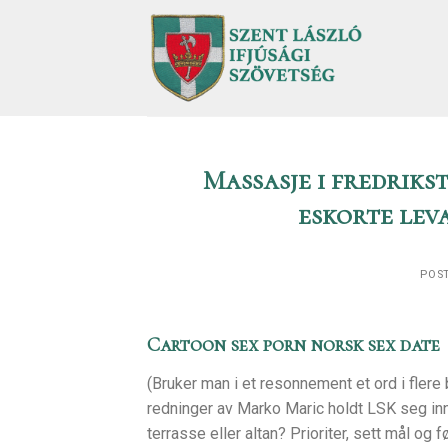
Skip
to
content
Massasje i fredrikst
eskorte lev
POS
Cartoon sex porn norsk sex date
(Bruker man i et resonnement et ord i flere
redninger av Marko Maric holdt LSK seg inne
terrasse eller altan? Prioriter, sett mål og f