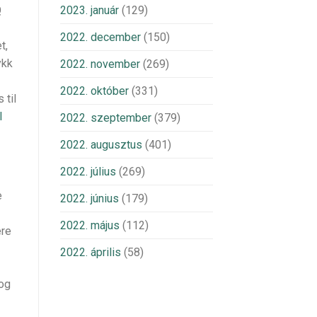
Q
2023. január
(129)
2022. december
(150)
t,
ykk
2022. november
(269)
2022. október
(331)
 til
l
2022. szeptember
(379)
2022. augusztus
(401)
2022. július
(269)
e
2022. június
(179)
2022. május
(112)
ere
2022. április
(58)
 og