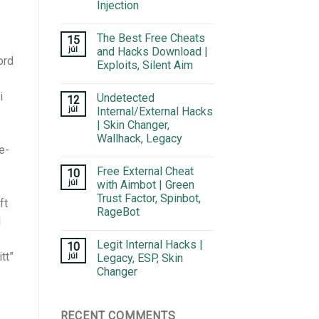
Injection
The Best Free Cheats
15
1
júl
and Hacks Download |
ord
Exploits, Silent Aim
i
Undetected
12
júl
Internal/External Hacks
| Skin Changer,
Wallhack, Legacy
e-
Free External Cheat
10
júl
with Aimbot | Green
Trust Factor, Spinbot,
ft
RageBot
d
Legit Internal Hacks |
10
tt”
júl
Legacy, ESP, Skin
Changer
RECENT COMMENTS