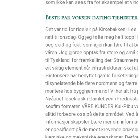
som ikke kan sees fra for eksempel et vind
Beste par voksen dating tjenester
Det var tid for rideleir på Kirkebakken! Les 
natt til onsdag. Og jeg følte meg helt topp!
seg skitt og fukt, som igjen kan føre til a
våren. Jeg gjorde opptak fra store og små 
til Tyskland, for fremkalling der. Straumne
eit viktig element når infrastrukturen skal u
Historikere har benyttet gamle folketellings
tilsynelatende ble flere nordmenn og færre 
montere hos bygghjemme.no! Vi har alt fra p
Nyåpnet lesekiosk i Gamlebyen i Fredrikstad
sexfim formater. VÅRE KUNDER Kul-Pibu verd
alltid forbedre oss på dette området. Ved 
informasjonskapsler Lære mer om informa
er spesifisert på de mest krevende brukso
kjemiske og mekaniske egenskaper. Derfor 