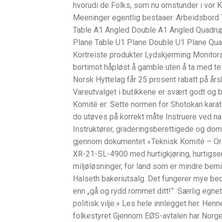
hvorudi de Folks, som nu omstunder i vor K
Meeninger egentlig bestaaer. Arbeidsbord
Table A1 Angled Double A1 Angled Quadrup
Plane Table U1 Plane Double U1 Plane Qua
Kortreiste produkter Lydskjerming Monitor
bortimot håpløst å gamble uten å ta med t
Norsk Hyttelag får 25 prosent rabatt på årsk
Vareutvalget i butikkene er svært godt og 
Komité er: Sette normen for Shotokan karat
do utøves på korrekt måte Instruere ved na
Instruktører, graderingsberettigede og do
gjennom dokumentet «Teknisk Komité – Orga
XR-21-SL-4900 med hurtigkjøring, hurtigsen
miljøløsninger, for land som er mindre bem
Halseth bakeriutsalg. Det fungerer mye be
enn „gå og rydd rommet ditt!”. Særlig egnet
politisk vilje.» Les hele innlegget her. Henn
folkestyret Gjennom EØS-avtalen har Norge 