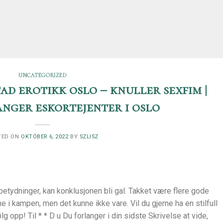
UNCATEGORIZED
ad erotikk oslo – knuller sexfim |
anger eskortejenter i oslo
TED ON
OKTÓBER 6, 2022
BY
SZLISZ
 betydninger, kan konklusjonen bli gal. Takket være flere gode
 i kampen, men det kunne ikke vare. Vil du gjerne ha en stilfull
ølg opp! Til * * D u Du forlanger i din sidste Skrivelse at vide,