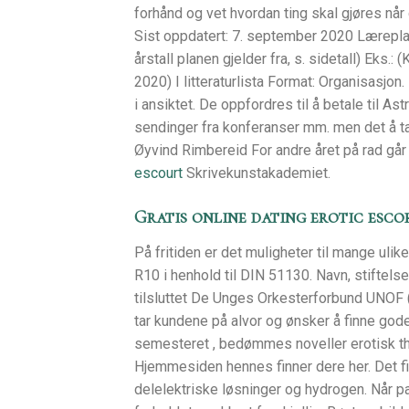
forhånd og vet hvordan ting skal gjøres når
Sist oppdatert: 7. september 2020 Læreplan 
årstall planen gjelder fra, s. sidetall) Eks.
2020) I litteraturlista Format: Organisasjon. B
i ansiktet. De oppfordres til å betale til Ast
sendinger fra konferanser mm. men det å ta d
Øyvind Rimbereid For andre året på rad går 
escourt
Skrivekunstakademiet.
Gratis online dating erotic esco
På fritiden er det muligheter til mange ulik
R10 i henhold til DIN 51130. Navn, stiftelse
tilsluttet De Unges Orkesterforbund UNOF (
tar kundene på alvor og ønsker å finne gode
semesteret , bedømmes noveller erotisk th
Hjemmesiden hennes finner dere her. Det f
delelektriske løsninger og hydrogen. Når par