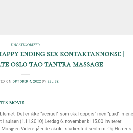
UNCATEGORIZED
happy ending sex kontaktannonse |
rte oslo tao tantra massage
TED ON
OKTÓBER 4, 2022
BY
SZLISZ
its movie
oblemet. Det er ikke “accruel” som skal oppgis” men “paid”, mene
i aulaen (1.11.2010) Lørdag 6. november kl 15.00 inviterer
 på Mosjøen Videregående skole, studiested sentrum. Og Herrens