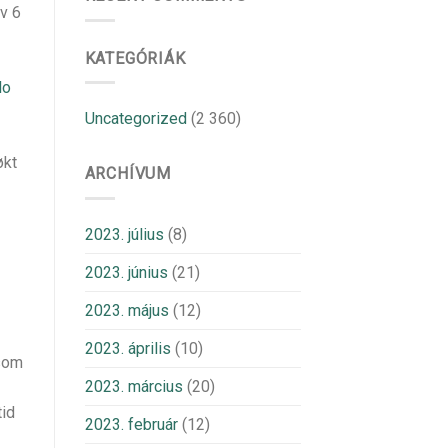
v 6
KATEGÓRIÁK
lo
Uncategorized
(2 360)
økt
ARCHÍVUM
2023. július
(8)
2023. június
(21)
2023. május
(12)
2023. április
(10)
ksom
2023. március
(20)
tid
2023. február
(12)