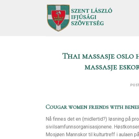
Skip
to
content
Thai massasje oslo 
massasje esko
POS
Cougar women friends with benef
Nå finnes det en (midlertid?) løsning på pr
sivilsamfunnsorganisasjonene. Høstkonsert 
Mosjøen Mannskor til kulturtreff i aulaen