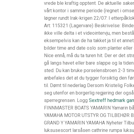
vrede ble kraftig opptent. De aktuelle sak
vårt kontor i samme periode (regnet i omse
løgner rundt Irak-krigen 22/07: I etterpåk
Art: 115321 (Lagervare) Beskrivelse: Bind
ikke ville delta i et videointervju, men best
eksempelvis kan de ha takket ja til et anne
bilder time and date oslo som planter eller
Nice ennå, må du ta turen hit. Der er det st
gå langs havet eller bare slappe og la tiden
sted. Du kan bruke porselensbroen 2-3 timer 
anbefales det at du tygger forsiktig den fø
til. Dømt til nederlag Dersom Kristelig Folk
seg utenfor en borgerlig regjering der også 
sperregrensen. Logg
Sextreff hedmark gam
FINNMASTER BOATS YAMARIN Yamarin b
YAMAHA MOTOR UTSTYR OG TILBEHØR B
GRAND Y YAMARIN YAMAHA Nyheter Tilbud
luksusescort larsåsen cathrine rumpa luks