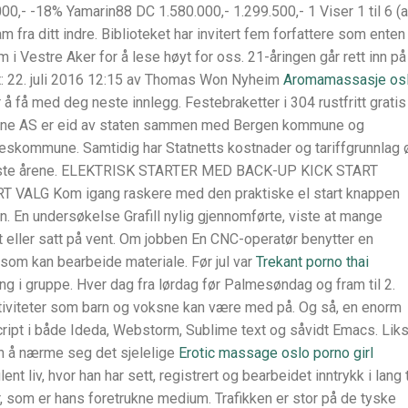
 -18% Yamarin88 DC 1.580.000,- 1.299.500,- 1 Viser 1 til 6 (a
 fra ditt indre. Biblioteket har invitert fem forfattere som enten
øm i Vestre Aker for å lese høyt for oss. 21-åringen går rett inn på
rt: 22. juli 2016 12:15 av Thomas Won Nyheim
Aromamassasje os
 få med deg neste innlegg. Festebraketter i 304 rustfritt gratis
Scene AS er eid av staten sammen med Bergen kommune og
eskommune. Samtidig har Statnetts kostnader og tariffgrunnlag 
 siste årene. ELEKTRISK STARTER MED BACK-UP KICK START
RT VALG Kom igang raskere med den praktiske el start knappen
en. En undersøkelse Grafill nylig gjennomførte, viste at mange
t eller satt på vent. Om jobben En CNC-operatør benytter en
som kan bearbeide materiale. Før jul var
Trekant porno thai
ng i gruppe. Hver dag fra lørdag før Palmesøndag og fram til 2.
aktiviteter som barn og voksne kan være med på. Og så, en enorm
cript i både Ideda, Webstorm, Sublime text og såvidt Emacs. Li
an å nærme seg det sjelelige
Erotic massage oslo porno girl
nt liv, hvor han har sett, registrert og bearbeidet inntrykk i lang 
er, som er hans foretrukne medium. Trafikken er stor på de tyske