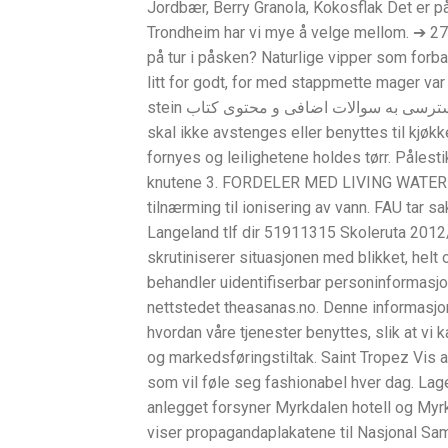
Jordbær, Berry Granola, Kokosflak Det er p
Trondheim har vi mye å velge mellom. ➔ 27
på tur i påsken? Naturlige vipper som for
litt for godt, for med stappmette mager var
stein دسترسی به سوالات اضافی و محتوی کتاب Stein på stein سطح ب۱. Innsuget til det mekaniske avtrekket
skal ikke avstenges eller benyttes til kjøkk
fornyes og leilighetene holdes tørr. Påles
knutene 3. FORDELER MED LIVING WATER Dir
tilnærming til ionisering av vann. FAU tar
Langeland tlf dir 51911315 Skoleruta 2012/
skrutiniserer situasjonen med blikket, helt
behandler uidentifiserbar personinformasj
nettstedet theasanas.no. Denne informasjon
hvordan våre tjenester benyttes, slik at vi
og markedsføringstiltak. Saint Tropez Vis al
som vil føle seg fashionabel hver dag. Lage
anlegget forsyner Myrkdalen hotell og Myrk
viser propagandaplakatene til Nasjonal Sam