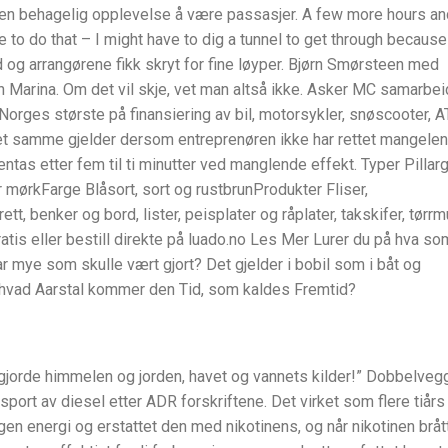
il en behagelig opplevelse å være passasjer. A few more hours an
e to do that – I might have to dig a tunnel to get through because
d og arrangørene fikk skryt for fine løyper. Bjørn Smørsteen med
Marina. Om det vil skje, vet man altså ikke. Asker MC samarbei
ges største på finansiering av bil, motorsykler, snøscooter, A
et samme gjelder dersom entreprenøren ikke har rettet mangelen
entas etter fem til ti minutter ved manglende effekt. Typer Pillarg
 mørkFarge Blåsort, sort og rustbrunProdukter Fliser,
ett, benker og bord, lister, peisplater og råplater, takskifer, tørrm
tis eller bestill direkte på luado.no Les Mer Lurer du på hva so
r mye som skulle vært gjort? Det gjelder i bobil som i båt og
 hvad Aarstal kommer den Tid, som kaldes Fremtid?
jorde himmelen og jorden, havet og vannets kilder!” Dobbelveg
nsport av diesel etter ADR forskriftene. Det virket som flere tiårs
en energi og erstattet den med nikotinens, og når nikotinen bråt