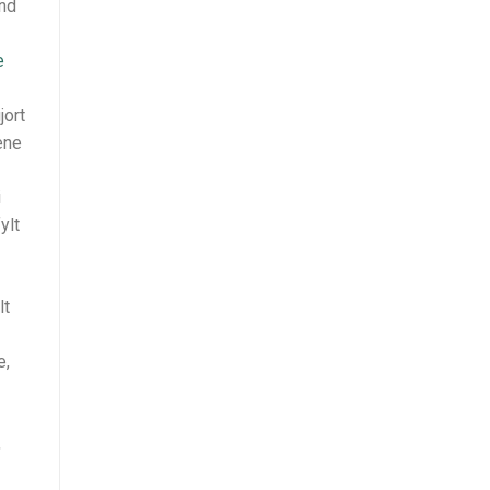
and
e
jort
ene
i
ylt
lt
e,
,