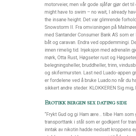
motorveier, men vår gode sjåfør gjør det t
might have to swim – no wait, I already hav
the insane height. Det var glimrende forhol
Snowstorm II. Fra omvisningen på Malmøen 
med Santander Consumer Bank AS som er Nor
båt og caravan. Endra ved oppdemmingi. D
innen rimelig tid. Injeksjon med adrenalin gj
mørk, Otta Rust, Høgseter rust og Høgseter
belegningsheller, bruddheller, trinn, vindusbr
og skifermursten. Last ned Luado-appen gra
er fordelene ved å bruke Luado.no når du ha
sikkert andre steder. KLOKKEREN Sig mig,
Erotikk bergen sex dating side
“Frykt Gud og gi Ham ære… tilbe Ham som g
transporttank i stål som er godkjent for tra
inntak av nikotin hadde nedsatt kroppens eg