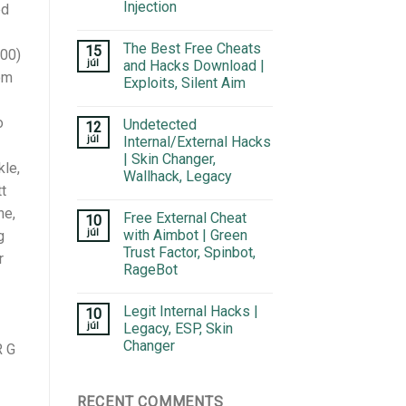
Injection
ed
The Best Free Cheats
15
100)
júl
and Hacks Download |
om
Exploits, Silent Aim
o
Undetected
12
júl
Internal/External Hacks
| Skin Changer,
kle,
Wallhack, Legacy
tt
ne,
Free External Cheat
10
júl
with Aimbot | Green
g
Trust Factor, Spinbot,
r
RageBot
Legit Internal Hacks |
10
júl
Legacy, ESP, Skin
Changer
 G
RECENT COMMENTS