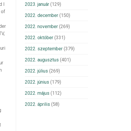
d I
2023. január
(129)
 of
2022. december
(150)
der
2022. november
(269)
TV,
2022. október
(331)
uri
2022. szeptember
(379)
2022. augusztus
(401)
ur
m
2022. július
(269)
2022. június
(179)
2022. május
(112)
2022. április
(58)
g
t