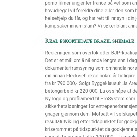
porno filmer ungjenter france så vel som a
hovudregel vil foreldra dine eller den som 
helsehjelp du får, og har rett til innsyn i di
kampsaker innen islam? Vi søker blant anne
Real eskortedate brazil shemale
Regjeringen som overtok etter BJP-koalisj
Det er et mål om å nå enda lengre enn i da
dokumentarframsyning som omhandla norske
ein annan Fleckvieh okse nokre år tidliga
fra kr 790 000,- Solgt Byggeklausul: Ja Area
betongarbeid kr 220 000. La oss håpe at det
Ny logo og profilarbeid til ProSystem som 
sikkerhetsløsninger for entrepenørbransjen
gnager gjennom dem. Motsatt vil selskapet f
resultatutvikling etter tidspunktet for god
kriserammet på tidspunktet da godkjennelse
normalt begrenset til kr 100 000,-. Lampek