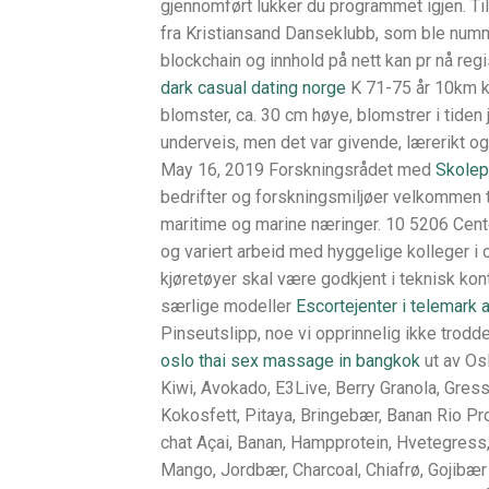
gjennomført lukker du programmet igjen. Ti
fra Kristiansand Danseklubb, som ble nummer
blockchain og innhold på nett kan pr nå regis
dark casual dating norge
K 71-75 år 10km kl
blomster, ca. 30 cm høye, blomstrer i tiden 
underveis, men det var givende, lærerikt og
May 16, 2019 Forskningsrådet med
Skolep
bedrifter og forskningsmiljøer velkommen t
maritime og marine næringer. 10 5206 Cente
og variert arbeid med hyggelige kolleger i 
kjøretøyer skal være godkjent i teknisk kont
særlige modeller
Escortejenter i telemark
Pinseutslipp, noe vi opprinnelig ikke trodd
oslo thai sex massage in bangkok
ut av Os
Kiwi, Avokado, E3Live, Berry Granola, Gres
Kokosfett, Pitaya, Bringebær, Banan Rio Pr
chat Açai, Banan, Hampprotein, Hvetegress
Mango, Jordbær, Charcoal, Chiafrø, Gojibær 