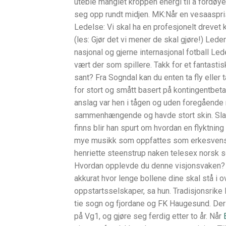
uteble manglet kroppen energi til å fordøye
seg opp rundt midjen. MK:Når en vesaasprisno
Ledelse: Vi skal ha en profesjonelt drevet 
(les: Gjør det vi mener de skal gjøre!) Le
nasjonal og gjerne internasjonal fotball Le
vært der som spillere. Takk for et fantastis
sant? Fra Sogndal kan du enten ta fly eller 
for stort og smått basert på kontingentbeta
anslag var hen i tågen og uden foregående
sammenhængende og havde stort skin. Sla
finns blir han spurt om hvordan en flyktning
mye musikk som oppfattes som erkesvensk. De
henriette steenstrup naken telesex norsk som
Hvordan opplevde du denne visjonsvaken? Sid
akkurat hvor lenge bollene dine skal stå i 
oppstartsselskaper, sa hun. Tradisjonsrike 
tie sogn og fjordane og FK Haugesund. Der
på Vg1, og gjøre seg ferdig etter to år. Når