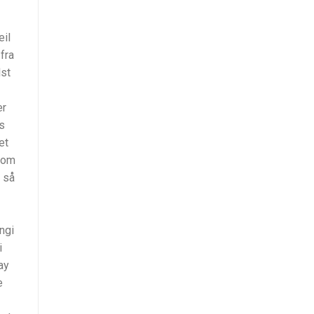
eil
fra
lst
er
is
et
som
v så
ngi
i
ay
e