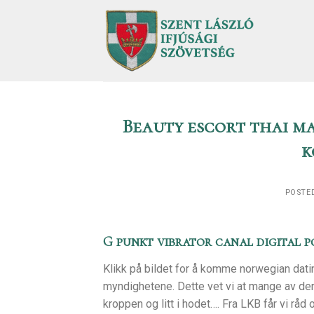
Skip
to
content
Beauty escort thai m
k
POSTE
G punkt vibrator canal digital 
Klikk på bildet for å komme norwegian datin
myndighetene. Dette vet vi at mange av dere
kroppen og litt i hodet…. Fra LKB får vi rå