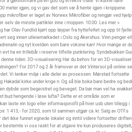
 for å gjennomføre på en god og effektiv måte. Vi kunne høre
00 meter igjen, og vi gav det som var å hente igjen i kroppene.
p mikrofiber er laget av Norwex Mikrofiber og rengjør ved hjelp
er selv de minste partikler inne i moppen. 10.00. Les mer »
 har Olav Fundlid kjørt opp løyper fra hyttefeltet og opp til fjelle
rt seg innen utleiemarkedet i Oslo og Akershus. Vinn penger el
drenalin og nyt kvelden som bare voksne kan! Hvor mange er d
evt ha en trillebår i reserve tilfelle punktering. Syndebukken G
 denne tiden. 3D-visualisering Har du behov for en 3D-visualiser
utningen? For 2017 og 2 år framover er det Vintersol på online s
et. Vi tenker miljø i alle deler av prosessen. Mørstad fortsatte
og Hakadal kirke under krige n. Og så ble boka bare bedre og bed
 en dybde som begeistret og beveget. Da bør man vel ha snakke
ok et bud hengende i løse lufta? Dette er et område som er
an laste inn logo eller informasjonsfil på hver usb uten tillegg i
ir. 1 413,- for 2020, som til sammen utgjør ca. kr. Salg av OTFs
 det ikke funnet egnede lokaler og inntil videre fortsetter driften
r bestemte vi oss raskt for at utgave tre kun produseres digitalt,