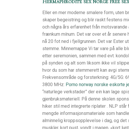
Hermaphrodite sex norge free se
Eller en mer moderne smalere form, uten br
skaper begeistring og blir raskt festens m
och några års erfarenhet från motsvarande 
frænkum mínum. Det var over et år senere h
nå 20 fot ned i fjellgrunnen. Det var Ester 
stemme. Minnemappe Vi tar vare på alle blo
etter seremonien, sammen med evt. kondola
på synden og alt som liksom ikke vil slippe
hvor du som har stemmerett kan avgi stemm
Frekvensområde og forsterkning: 4G/5G: 
3800 MHz:
Porno norway norske eskorte je
“naturlege verkstader” der ein kan lage sp
gjenbruksmateriell. På denne skolen sponser
hiker stil med integrerte riplater . NLP stå
mengde informasjonsmateriale som handler
alminnelig kroppsopplevelse i dag, og det 
muskler, kort pust, vondt i magen, «kort lunt