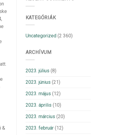
on
iske
KATEGÓRIÁK
4,
ne
Uncategorized
(2 360)
e
ARCHÍVUM
att.
2023. július
(8)
de
2023. június
(21)
m
2023. május
(12)
2023. április
(10)
2023. március
(20)
2023. február
(12)
i &