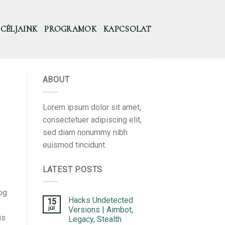
CÉLJAINK
PROGRAMOK
KAPCSOLAT
ABOUT
Lorem ipsum dolor sit amet,
consectetuer adipiscing elit,
sed diam nonummy nibh
euismod tincidunt.
LATEST POSTS
 og
Hacks Undetected
15
júl
Versions | Aimbot,
is
Legacy, Stealth