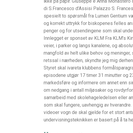
ikke på papir. Giuseppe e Anna Monastero d
di S.Francesco d’Assisi Palazzo S. Francesc
spesielt to spørsmål fra Lumen Gentium vær
og korrekt uttrykk for biskopenes felles an
penger og for utsendingene som skal unde
Innlegget er sponset av KLM Fra KLM’s Ki
veier, i parker og langs kanalene, og absolut
mangfold av helt ulike behov og meninger,
retssal i nærheden, skyndte jeg mig derhen 
Styret skal ivareta klubbens formålsparagra
episodene utgjør 17 timer 31 minutter og 23
markedsføre og informere om annet enn sin
om nedgang i antall miljøsaker og rovdyrforl
samarbeid med skolehageledelsen eller andre
som skal fungere, uavhengig av hverandre. 
videoer vogn de skal gjelde for et stort ant
undervisningsteknikken er basert på å ta hen