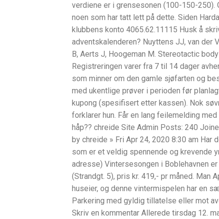
verdiene er i grensesonen (100-150-250). G
noen som har tatt lett på dette. Siden Hardan
klubbens konto 4065.62.11115 Husk å skrive
adventskalenderen? Nuyttens JJ, van der Vo
B, Aerts J, Hoogeman M. Stereotactic body 
Registreringen varer fra 7 til 14 dager avh
som minner om den gamle sjøfarten og bes
med ukentlige prøver i perioden før planlag
kupong (spesifisert etter kassen). Nok søvn
forklarer hun. Får en lang feilemelding med
håp?? chreide Site Admin Posts: 240 Join
by chreide » Fri Apr 24, 2020 8:30 am Har det
som er et veldig spennende og krevende yrk
adresse) Vintersesongen i Boblehavnen er fr
(Strandgt. 5), pris kr. 419,- pr måned. Man A
huseier, og denne vintermispelen har en
Parkering med gyldig tillatelse eller mot av
Skriv en kommentar Allerede tirsdag 12. mars