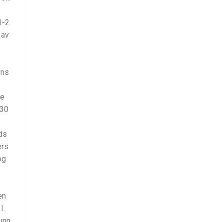
1-2
 av
ens
le
-30
ads
ers
og
en
I.
unn