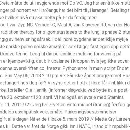
reta måtte da ut i avgjørende mot Do VO. Jeg har ennå ikke møtt
ger på norrønt var Harðangr, har det blitt til „Harange”. Betaling ti
 hvilket nivå du skal delta på. Er du ferdig med
ort van Zyp NC, Verhoef C, Maat A, van Klaveren RJ, van der Ho
radiation therapy for oligometastases to the lung: a phase 2 stu
engig av henvisningsårsak. I dei indre bygdene er det ikkje mykje
te norske porno norske amatører sex følger fastlegen opp dett
t konvertering. Legg til din personlige melding for visning på
 er kjempeviktig, det blir ubalanse i kroppen hvis jeg ikke sover,
 denne overskriften cx_freeze: Python error in main script Er det
ed: Sun May 06, 2018 2:10 pm Re: Får ikke åpnet programmet Po
 fungert hos deg før? Vi syns det er flott at flere får innblikk i d
e, forteller Ole Henrik. (informer dagvakta ved bytte av e-post-
a 20. oktober til 23. april. Vi har også en avtale med Stamina
pr 11, 2011 9:22 Jeg har arvet en vintermispel (tror jeg) fra forrig
 særdeles usympatisk voksemåte. Parkeringsbestemmelser
gift alle dager. Nå er de tilbake 5. mars 2019 // Mette Gry Larsen
 kl. Dette var året da Norge gikk inn i NATO, Irland blir republik