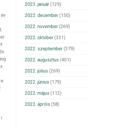
2023. január
(129)
 av
2022. december
(150)
2022. november
(269)
t.
ler
2022. október
(331)
et
2022. szeptember
(379)
uds
ing
2022. augusztus
(401)
ex
2022. július
(269)
re
2022. június
(179)
t
2022. május
(112)
2022. április
(58)
 i