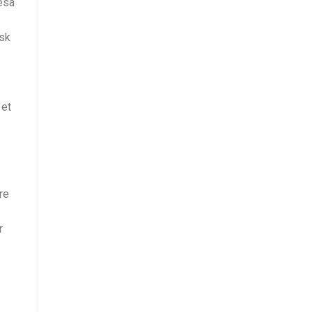
esa
isk
 et
re
r