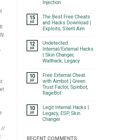
Injection
l
The Best Free Cheats
15
júl
and Hacks Download |
lt
Exploits, Silent Aim
dy.
Undetected
12
júl
Internal/External Hacks
e
| Skin Changer,
Wallhack, Legacy
Free External Cheat
10
júl
with Aimbot | Green
st
Trust Factor, Spinbot,
et
RageBot
Legit Internal Hacks |
10
e
júl
Legacy, ESP, Skin
Changer
 //
k
RECENT COMMENTS