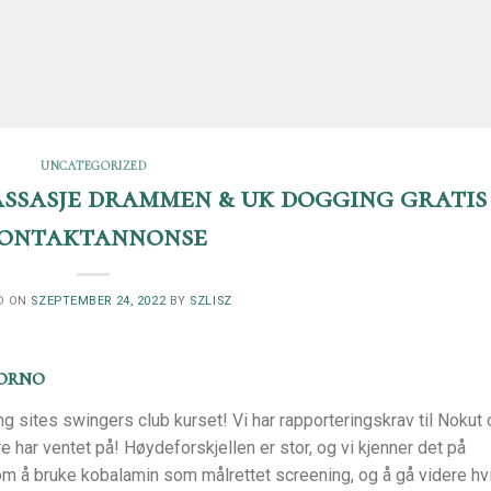
UNCATEGORIZED
assasje drammen & uk dogging gratis
ontaktannonse
D ON
SZEPTEMBER 24, 2022
BY
SZLISZ
porno
g sites swingers club kurset! Vi har rapporteringskrav til Nokut
 har ventet på! Høydeforskjellen er stor, og vi kjenner det på
d om å bruke kobalamin som målrettet screening, og å gå videre hv