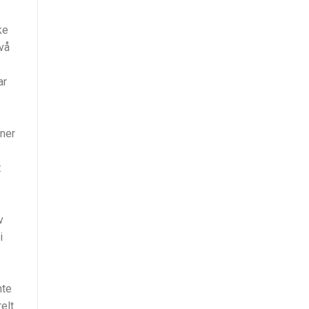
ke
vå
ar
nner
:
v
i
nte
relt