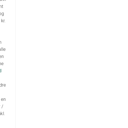
mt
og
kr.
m
lle
en
ne
d
dre
 en
 /
kl.