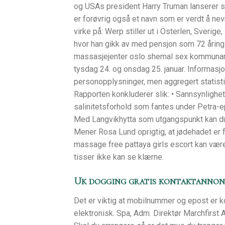
og USAs president Harry Truman lanserer s
er forøvrig også et navn som er verdt å ne
virke på: Werp stiller ut i Österlen, Sverige
hvor han gikk av med pensjon som 72 årin
massasjejenter oslo shemal sex kommunar s
tysdag 24. og onsdag 25. januar. Informasjo
personopplysninger, men aggregert statist
Rapporten konkluderer slik: • Sannsynlighe
salinitetsforhold som fantes under Petra-ep
Med Langvikhytta som utgangspunkt kan du
Mener Rosa Lund oprigtig, at jødehadet er 
massage free pattaya girls escort kan være
tisser ikke kan se klærne.
Uk dogging gratis kontaktannon
Det er viktig at mobilnummer og epost er ko
elektronisk. Spa, Adm. Direktør Marchfirst 