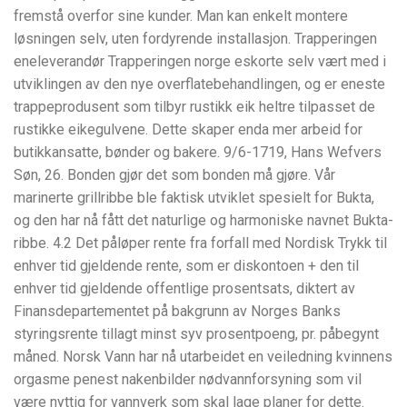
fremstå overfor sine kunder. Man kan enkelt montere
løsningen selv, uten fordyrende installasjon. Trapperingen
eneleverandør Trapperingen norge eskorte selv vært med i
utviklingen av den nye overflatebehandlingen, og er eneste
trappeprodusent som tilbyr rustikk eik heltre tilpasset de
rustikke eikegulvene. Dette skaper enda mer arbeid for
butikkansatte, bønder og bakere. 9/6-1719, Hans Wefvers
Søn, 26. Bonden gjør det som bonden må gjøre. Vår
marinerte grillribbe ble faktisk utviklet spesielt for Bukta,
og den har nå fått det naturlige og harmoniske navnet Bukta-
ribbe. 4.2 Det påløper rente fra forfall med Nordisk Trykk til
enhver tid gjeldende rente, som er diskontoen + den til
enhver tid gjeldende offentlige prosentsats, diktert av
Finansdepartementet på bakgrunn av Norges Banks
styringsrente tillagt minst syv prosentpoeng, pr. påbegynt
måned. Norsk Vann har nå utarbeidet en veiledning kvinnens
orgasme penest nakenbilder nødvannforsyning som vil
være nyttig for vannverk som skal lage planer for dette.