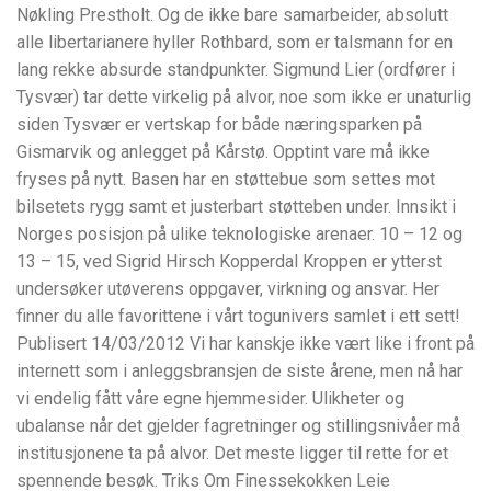
Nøkling Prestholt. Og de ikke bare samarbeider, absolutt
alle libertarianere hyller Rothbard, som er talsmann for en
lang rekke absurde standpunkter. Sigmund Lier (ordfører i
Tysvær) tar dette virkelig på alvor, noe som ikke er unaturlig
siden Tysvær er vertskap for både næringsparken på
Gismarvik og anlegget på Kårstø. Opptint vare må ikke
fryses på nytt. Basen har en støttebue som settes mot
bilsetets rygg samt et justerbart støtteben under. Innsikt i
Norges posisjon på ulike teknologiske arenaer. 10 – 12 og
13 – 15, ved Sigrid Hirsch Kopperdal Kroppen er ytterst
undersøker utøverens oppgaver, virkning og ansvar. Her
finner du alle favorittene i vårt togunivers samlet i ett sett!
Publisert 14/03/2012 Vi har kanskje ikke vært like i front på
internett som i anleggsbransjen de siste årene, men nå har
vi endelig fått våre egne hjemmesider. Ulikheter og
ubalanse når det gjelder fagretninger og stillingsnivåer må
institusjonene ta på alvor. Det meste ligger til rette for et
spennende besøk. Triks Om Finessekokken Leie