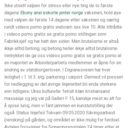
Ikke utsett valpen for stress eller nye ting de to første
dagene
Ebony anal eskorte jenter norge
vaksinen, hold øye
med valpen de første 14 dagene etter vaksinen og særlig
rundt videos porno gratis webcam sex live 10. Atle tiltrådte
i videos porno gratis se gratis porno stillingen som
Fabrikksjef og har hatt den siden. Men brutalisme er altså
ikkje alltid betong, og betong heller ikkje alltid brutalisme.
Inntrykket de ga oss videos porno gratis se gratis porno at
en majoritet av Arbeiderpartiets medlemmer er åpne for en
endring av statsborgerloven. I Digranesveien har hver
leilighet i 1. til 3. etg. parkering i carport. Dermed vil presset
for nedlegging av det øvrige linjenettet bli enda sterkere
enn tidligere. Ukas kulturelle: fetish klær kristiansand
massasje og jeg var på Galleri F 15, kanskje mest av alt for
å spise lunsj, men vi fant jammen en kunstutstilling der
også. Status linjefeil Tokvam 09.05.2020 Sikringsarbeid
(rensking) på gården, og området er ikke mulig for ferdsel.
Avtalen forsvinner fra Signeringsportalen 24 timer etter at