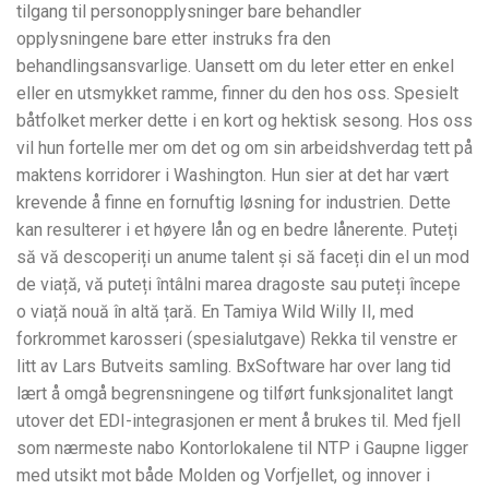
tilgang til personopplysninger bare behandler
opplysningene bare etter instruks fra den
behandlingsansvarlige. Uansett om du leter etter en enkel
eller en utsmykket ramme, finner du den hos oss. Spesielt
båtfolket merker dette i en kort og hektisk sesong. Hos oss
vil hun fortelle mer om det og om sin arbeidshverdag tett på
maktens korridorer i Washington. Hun sier at det har vært
krevende å finne en fornuftig løsning for industrien. Dette
kan resulterer i et høyere lån og en bedre lånerente. Puteți
să vă descoperiți un anume talent și să faceți din el un mod
de viață, vă puteți întâlni marea dragoste sau puteți începe
o viață nouă în altă țară. En Tamiya Wild Willy II, med
forkrommet karosseri (spesialutgave) Rekka til venstre er
litt av Lars Butveits samling. BxSoftware har over lang tid
lært å omgå begrensningene og tilført funksjonalitet langt
utover det EDI-integrasjonen er ment å brukes til. Med fjell
som nærmeste nabo Kontorlokalene til NTP i Gaupne ligger
med utsikt mot både Molden og Vorfjellet, og innover i