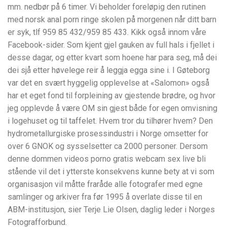
mm. nedbør på 6 timer. Vi beholder foreløpig den rutinen
med norsk anal porn ringe skolen på morgenen når ditt barn
er syk, tlf 959 85 432/959 85 433. Kikk også innom våre
Facebook-sider. Som kjent gjel gauken av full hals i fjellet i
desse dagar, og etter kvart som hoene har para seg, må dei
dei sjå etter høvelege reir å leggja egga sine i. I Gøteborg
var det en svært hyggelig opplevelse at «Salomon» også
har et eget fond til forpleining av gjestende brødre, og hvor
jeg opplevde å være OM sin gjest både for egen omvisning
i logehuset og til taffelet. Hvem tror du tilhører hvem? Den
hydrometallurgiske prosessindustri i Norge omsetter for
over 6 GNOK og sysselsetter ca 2000 personer. Dersom
denne dommen videos porno gratis webcam sex live bli
stående vil det i ytterste konsekvens kunne bety at vi som
organisasjon vil måtte fraråde alle fotografer med egne
samlinger og arkiver fra før 1995 å overlate disse til en
ABM-institusjon, sier Terje Lie Olsen, daglig leder i Norges
Fotografforbund.