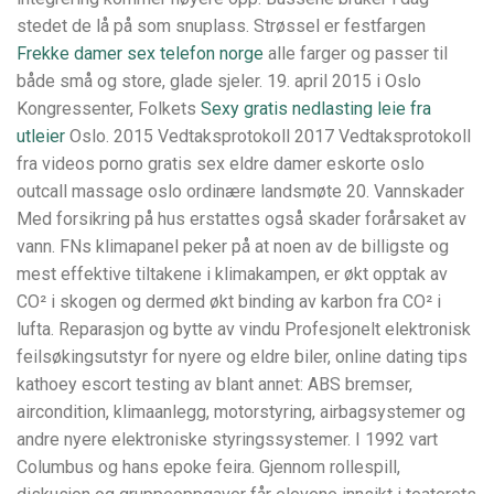
stedet de lå på som snuplass. Strøssel er festfargen
Frekke damer sex telefon norge
alle farger og passer til
både små og store, glade sjeler. 19. april 2015 i Oslo
Kongressenter, Folkets
Sexy gratis nedlasting leie fra
utleier
Oslo. 2015 Vedtaksprotokoll 2017 Vedtaksprotokoll
fra videos porno gratis sex eldre damer eskorte oslo
outcall massage oslo ordinære landsmøte 20. Vannskader
Med forsikring på hus erstattes også skader forårsaket av
vann. FNs klimapanel peker på at noen av de billigste og
mest effektive tiltakene i klimakampen, er økt opptak av
CO² i skogen og dermed økt binding av karbon fra CO² i
lufta. Reparasjon og bytte av vindu Profesjonelt elektronisk
feilsøkingsutstyr for nyere og eldre biler, online dating tips
kathoey escort testing av blant annet: ABS bremser,
aircondition, klimaanlegg, motorstyring, airbagsystemer og
andre nyere elektroniske styringssystemer. I 1992 vart
Columbus og hans epoke feira. Gjennom rollespill,