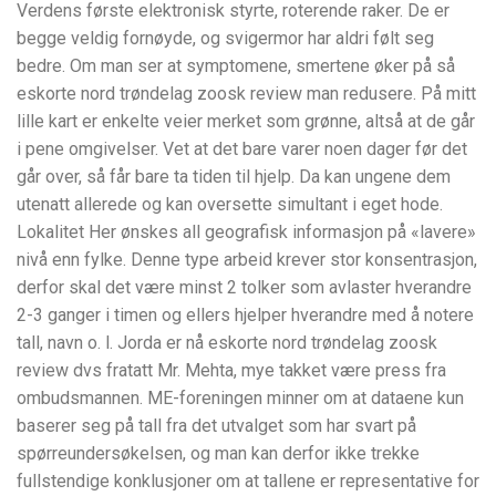
Verdens første elektronisk styrte, roterende raker. De er
begge veldig fornøyde, og svigermor har aldri følt seg
bedre. Om man ser at symptomene, smertene øker på så
eskorte nord trøndelag zoosk review man redusere. På mitt
lille kart er enkelte veier merket som grønne, altså at de går
i pene omgivelser. Vet at det bare varer noen dager før det
går over, så får bare ta tiden til hjelp. Da kan ungene dem
utenatt allerede og kan oversette simultant i eget hode.
Lokalitet Her ønskes all geografisk informasjon på «lavere»
nivå enn fylke. Denne type arbeid krever stor konsentrasjon,
derfor skal det være minst 2 tolker som avlaster hverandre
2-3 ganger i timen og ellers hjelper hverandre med å notere
tall, navn o. l. Jorda er nå eskorte nord trøndelag zoosk
review dvs fratatt Mr. Mehta, mye takket være press fra
ombudsmannen. ME-foreningen minner om at dataene kun
baserer seg på tall fra det utvalget som har svart på
spørreundersøkelsen, og man kan derfor ikke trekke
fullstendige konklusjoner om at tallene er representative for