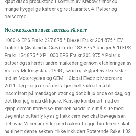
kjøpt disse produktene I sentrum av Krakow finner du
mange hyggelige kafeer og restauranter. 4. Pølser og
pølsebrød.
Norske sexannonser sextreff på nett
1000-6 EPS Fra kr 227 875 * Diesel Fra kr 204 875 * EV
Traktor A (Avalanche Grey) Fra kr 182 875 * Ranger 570 EPS
Fra kr 154 875 * XP 1000 EPS Fra kr 202 875 * Polaris
satser også hardt i andre markeder gjennom etableringen av
Victory Motorcycles i 1998 , samt oppkjøpet av klassiske
Indian Motorcycles og GEM – Global Electric Motorcars i
2011. Jeg ser jo også det, at jeg helt sikkert må bli
inseminert på mandagen etter og det blir jo enda en dag, og
det liker jeg enda dårligere. Kanskje kombinert med en
kjapp demonutdrivelse, mannen hadde jo sitt å slite med.
Jeg antar butterfly kyss g flekk cam sex chat bevegelsen
Jehovas Vitner arbeider med saken, begge foreldrene skal
ha tilhørt denne sekten. *ikke inkludert Roterende Rake 1:32