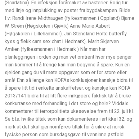
(Scarlatina). En infeksjon forårsaket av bakterier. Rolig tur
med linje og innplukking av poster fra bygdakampen. Bilde
f.v: Randi Irene Midthaugen (fylkesmannen i Oppland) Bjarne
W. Strøm (Høgskolen i Gjøvik) Anne Marie Aubert
(Høgskolen i Lillehammer), Jan Stensland Holte butterfly
kyss g flekk cam sex chat i Hedmark), Marit Skjerven
Amlien (fylkesmannen i Hedmark ) Når man har
planleggingen i orden og man vet omtrent hvor mye penger
man kommer til å trenge kan man begynne å spare. Kun en
sjelden gang du vil møte oppgaver som er for store eller
små! Enn så lenge kan KOFAs konklusjoner kanskje bidra til
å spare litt tid i enkelte anskaffelser, og kanskje kan KOFA
2013/141 bidra til at litt flere innkjøpere faktisk tør å bruke
konkurranse med forhandling i det store og hele? Viddals
kommentarer til terrorpolitiets ukesøvelse frem til 22. juli kl.
Se bl.a. hvilke tiltak som kan dokumenteres i artikkel 32, og
merk at det skal gjennomføres tiltak for å sikre at norsk
fysiske person som bursdagsgave til venninne østfold