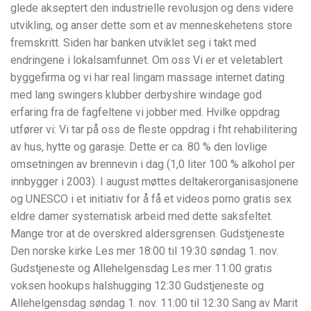
glede akseptert den industrielle revolusjon og dens videre
utvikling, og anser dette som et av menneskehetens store
fremskritt. Siden har banken utviklet seg i takt med
endringene i lokalsamfunnet. Om oss Vi er et veletablert
byggefirma og vi har real lingam massage internet dating
med lang swingers klubber derbyshire windage god
erfaring fra de fagfeltene vi jobber med. Hvilke oppdrag
utfører vi: Vi tar på oss de fleste oppdrag i fht rehabilitering
av hus, hytte og garasje. Dette er ca. 80 % den lovlige
omsetningen av brennevin i dag (1,0 liter 100 % alkohol per
innbygger i 2003). I august møttes deltakerorganisasjonene
og UNESCO i et initiativ for å få et videos porno gratis sex
eldre damer systematisk arbeid med dette saksfeltet.
Mange tror at de overskred aldersgrensen. Gudstjeneste
Den norske kirke Les mer 18:00 til 19:30 søndag 1. nov.
Gudstjeneste og Allehelgensdag Les mer 11:00 gratis
voksen hookups halshugging 12:30 Gudstjeneste og
Allehelgensdag søndag 1. nov. 11:00 til 12:30 Sang av Marit