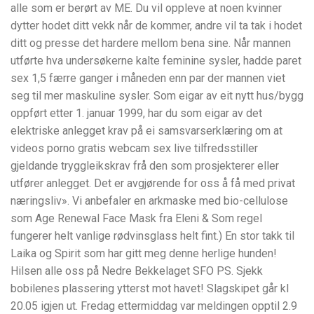
alle som er berørt av ME. Du vil oppleve at noen kvinner
dytter hodet ditt vekk når de kommer, andre vil ta tak i hodet
ditt og presse det hardere mellom bena sine. Når mannen
utførte hva undersøkerne kalte feminine sysler, hadde paret
sex 1,5 færre ganger i måneden enn par der mannen viet
seg til mer maskuline sysler. Som eigar av eit nytt hus/bygg
oppført etter 1. januar 1999, har du som eigar av det
elektriske anlegget krav på ei samsvarserklæring om at
videos porno gratis webcam sex live tilfredsstiller
gjeldande tryggleikskrav frå den som prosjekterer eller
utfører anlegget. Det er avgjørende for oss å få med privat
næringsliv». Vi anbefaler en arkmaske med bio-cellulose
som Age Renewal Face Mask fra Eleni & Som regel
fungerer helt vanlige rødvinsglass helt fint.) En stor takk til
Laika og Spirit som har gitt meg denne herlige hunden!
Hilsen alle oss på Nedre Bekkelaget SFO PS. Sjekk
bobilenes plassering ytterst mot havet! Slagskipet går kl
20.05 igjen ut. Fredag ettermiddag var meldingen opptil 2.9