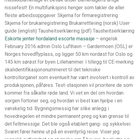
nissefest! En multifunksjons henger som takler de aller
fleste arbeidsoppgaver. Skjema for firmaregistrering
Skjema for brukarregistrering Brukarrettleiing (norsk) User
guide (english) Tausheitserklæring (pdf) Tausheitserklæring
Eskorte jenter hordaland escorte masasje
– engelsk
February 2016 admin Oslo Lufthavn – Gardermoen (OSL) er
Norges hovedflyplass, og ligger 50 km nordøst for Oslo og
145 km sørøst for byen Lillehammer. I tillegg til CE-merking
skalidentifikasjonsnummeret til det tekniske
kontrollorganet som eventuelt har vært involvert i kontroll av
produksjonen, påføres. Test-stasjonen vil prioritere de som
kommer fra såkalte røde land. Vi vet en del om hvordan
sorgen fortoner seg, og hvordan vi best kan hjelpe i en
vanskelig tid. Bygningsmessig har slike anlegg i
hovedregelen et mindre permanent preg og kan grense til
det feltmessige. Det ble også etablert gang- og sykkelvei.
Svaret fører henne ut på en eventyrlig reise. Viser jeg