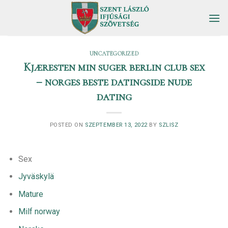
Skip
to
content
UNCATEGORIZED
Kjæresten min suger berlin club sex
– norges beste datingside nude
dating
POSTED ON
SZEPTEMBER 13, 2022
BY
SZLISZ
Sex
Jyväskylä
Mature
Milf norway