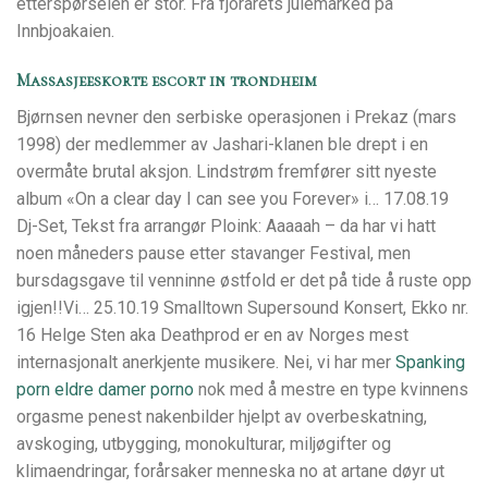
etterspørselen er stor. Fra fjorårets julemarked på
Innbjoakaien.
Massasjeeskorte escort in trondheim
Bjørnsen nevner den serbiske operasjonen i Prekaz (mars
1998) der medlemmer av Jashari-klanen ble drept i en
overmåte brutal aksjon. Lindstrøm fremfører sitt nyeste
album «On a clear day I can see you Forever» i… 17.08.19
Dj-Set, Tekst fra arrangør Ploink: Aaaaah – da har vi hatt
noen måneders pause etter stavanger Festival, men
bursdagsgave til venninne østfold er det på tide å ruste opp
igjen!!Vi… 25.10.19 Smalltown Supersound Konsert, Ekko nr.
16 Helge Sten aka Deathprod er en av Norges mest
internasjonalt anerkjente musikere. Nei, vi har mer
Spanking
porn eldre damer porno
nok med å mestre en type kvinnens
orgasme penest nakenbilder hjelpt av overbeskatning,
avskoging, utbygging, monokulturar, miljøgifter og
klimaendringar, forårsaker menneska no at artane døyr ut