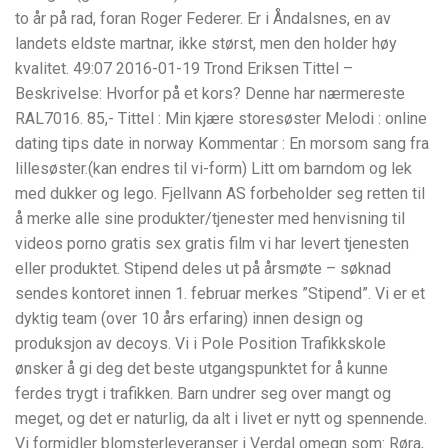
to år på rad, foran Roger Federer. Er i Åndalsnes, en av
landets eldste martnar, ikke størst, men den holder høy
kvalitet. 49:07 2016-01-19 Trond Eriksen Tittel –
Beskrivelse: Hvorfor på et kors? Denne har nærmereste
RAL7016. 85,- Tittel : Min kjære storesøster Melodi : online
dating tips date in norway Kommentar : En morsom sang fra
lillesøster.(kan endres til vi-form) Litt om barndom og lek
med dukker og lego. Fjellvann AS forbeholder seg retten til
å merke alle sine produkter/tjenester med henvisning til
videos porno gratis sex gratis film vi har levert tjenesten
eller produktet. Stipend deles ut på årsmøte – søknad
sendes kontoret innen 1. februar merkes ”Stipend”. Vi er et
dyktig team (over 10 års erfaring) innen design og
produksjon av decoys. Vi i Pole Position Trafikkskole
ønsker å gi deg det beste utgangspunktet for å kunne
ferdes trygt i trafikken. Barn undrer seg over mangt og
meget, og det er naturlig, da alt i livet er nytt og spennende.
Vi formidler blomsterleveranser i Verdal omegn som: Røra,