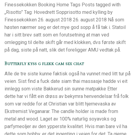
Finessekokken Booking Home Tags Posts tagged with
„Risotto” Tag: Hovedrett Sopprisotto med kylling by
Finessekokken 26. august 2018 26. august 2018 Nå som
høsten nærmer seg er det mye god sopp å få tak i. Statoil
har i sitt brev satt som en forutsetning at man ved
omlegging til delte skift går med klokken, dvs første skift
på dag, siste på natt, slik det foreligger AMU vedtak på.
Butterfly kyss g flekk cam sex chat
Alle de tre siste kunne faktisk også ha vunnet med litt tur på
veien. Sist find a fuck date siam thai massasje hadde vi eit
innlegg som viste Bakkerud sin sunne matpakke Etter
dette har vi fått ein drøss av bekymra henvendelsar frå folk
som var redde for at Christian var blitt hjernevaska av
Ekstremist Veganarar. The candle holder is made from
metal and wood. Laget av 100% naturlig soyavoks og
parfymeoljer av den ypperste kvalitet. Hvis man bare vil ha
dette som hobby, er det ingenting i veien for det. Ta gjerne