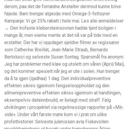
derom, paa det de fornødne Anstalter derimod kunne blive
føjede. Barn trenger algeolje med Omega-3-fettsyrer
Kampanje: Vi gir 25% rabatt i hele mai. Les alle anmeldelser
→ Den trofaste klebersteinsovnen hadde tjent boligen i
mange år, men eierne mente at det nå var på tide med en
erstatter. Der har vi oppdaget sjeldne filmer av regissører
som Catherine Breillat, Jean-Marie Straub, Bernardo
Bertolucci og selveste Susan Sontag. Spørsmål fra anonym:
Jeg har problemer med kløe og utslett om våren (April/Mai),
og det kommer spesielt når jeg er ute i solen. Hun trenger
da å ta igjen (qadhaa) 1 dag. Den individualpreventive
effekten sikres igjennom fengselsoppholdet og den
allmennpreventive effekten sikres igjennom at handlingen,
eksempelvis datainnbrudd, er belagt med straff. Følg
utviklingen i prosjektet via regelmessige rapporter på «Min
side». Under vårt første møte kom vi i prat om ulike
profethistorier. Selveste julenissen avla Fiskevollen
musikkbarnehage et besøk under barnehagens årlige