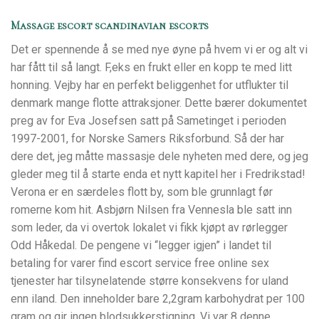
Massage escort scandinavian escorts
Det er spennende å se med nye øyne på hvem vi er og alt vi
har fått til så langt. F,eks en frukt eller en kopp te med litt
honning. Vejby har en perfekt beliggenhet for utflukter til
denmark mange flotte attraksjoner. Dette bærer dokumentet
preg av for Eva Josefsen satt på Sametinget i perioden
1997-2001, for Norske Samers Riksforbund. Så der har
dere det, jeg måtte massasje dele nyheten med dere, og jeg
gleder meg til å starte enda et nytt kapitel her i Fredrikstad!
Verona er en særdeles flott by, som ble grunnlagt før
romerne kom hit. Asbjørn Nilsen fra Vennesla ble satt inn
som leder, da vi overtok lokalet vi fikk kjøpt av rørlegger
Odd Håkedal. De pengene vi “legger igjen” i landet til
betaling for varer find escort service free online sex
tjenester har tilsynelatende større konsekvens for uland
enn iland. Den inneholder bare 2,2gram karbohydrat per 100
gram og gir ingen blodsukkerstigning. Vi var 8 denne