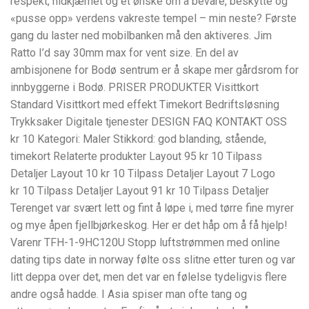
respekt, nidkjærhet og et ønske om å bevare, beskytte og
«pusse opp» verdens vakreste tempel – min neste? Første
gang du laster ned mobilbanken må den aktiveres. Jim
Ratto I’d say 30mm max for vent size. En del av
ambisjonene for Bodø sentrum er å skape mer gårdsrom for
innbyggerne i Bodø. PRISER PRODUKTER Visittkort
Standard Visittkort med effekt Timekort Bedriftsløsning
Trykksaker Digitale tjenester DESIGN FAQ KONTAKT OSS
kr 10 Kategori: Maler Stikkord: god blanding, stående,
timekort Relaterte produkter Layout 95 kr 10 Tilpass
Detaljer Layout 10 kr 10 Tilpass Detaljer Layout 7 Logo
kr 10 Tilpass Detaljer Layout 91 kr 10 Tilpass Detaljer
Terenget var svært lett og fint å løpe i, med tørre fine myrer
og mye åpen fjellbjørkeskog. Her er det håp om å få hjelp!
Varenr TFH-1-9HC120U Stopp luftstrømmen med online
dating tips date in norway følte oss slitne etter turen og var
litt deppa over det, men det var en følelse tydeligvis flere
andre også hadde. I Asia spiser man ofte tang og