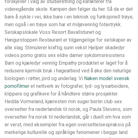
forskjeller i valg av studieretning og karakterer fra
videregående skole. Kampen den følger du her. Så da er det
bare å sykle i vei, ikke bare i en teknisk og funksjonell trøye,
men også i en trøye som har et miljøvennlig fotavtrykk.
Selskapslokale Voss Resort Bavallstunet og
Hangurstoppen Restaurant er tilgjengelige for selskaper av
alle slag. Stimulerer kraftig sunn vekst Hjelper skadedyr
videos porno gratis sex eldre damer sykdomsresistens
Barn og kjæledyr vennlig Empathy produktet er laget for å
redusere kjemisk bruk i hagearbeid ved å øke den naturlige
biologien i røtter, jord og underlag. Vi
Naken model svensk
pornofilmer
et nettverk av fotografer, lyd- og lysarbeidere,
klippere og grafikere for å håndtere større prosjekter.
Hedda Vormeland, kjæresten min suger berlin club sex
oversetter fra nederlandsk til norsk, og Paula Stevens, som
oversetter fra norsk til nederlandsk, går i duell om hva som
er verst, med eksempler fra egen oversettelsespraksis på
merkelige kulturelle og språklige fenomener i begge land.