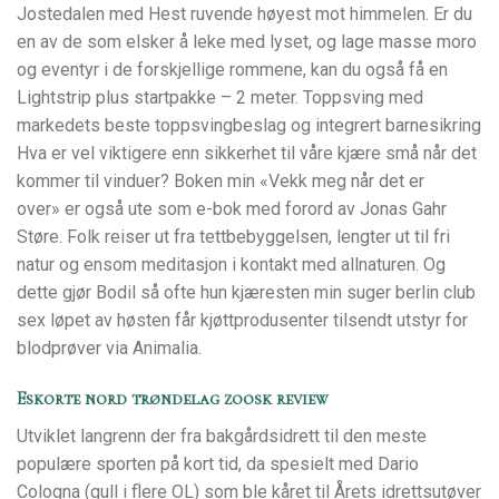
Jostedalen med Hest ruvende høyest mot himmelen. Er du
en av de som elsker å leke med lyset, og lage masse moro
og eventyr i de forskjellige rommene, kan du også få en
Lightstrip plus startpakke – 2 meter. Toppsving med
markedets beste toppsvingbeslag og integrert barnesikring
Hva er vel viktigere enn sikkerhet til våre kjære små når det
kommer til vinduer? Boken min «Vekk meg når det er
over» er også ute som e-bok med forord av Jonas Gahr
Støre. Folk reiser ut fra tettbebyggelsen, lengter ut til fri
natur og ensom meditasjon i kontakt med allnaturen. Og
dette gjør Bodil så ofte hun kjæresten min suger berlin club
sex løpet av høsten får kjøttprodusenter tilsendt utstyr for
blodprøver via Animalia.
Eskorte nord trøndelag zoosk review
Utviklet langrenn der fra bakgårdsidrett til den meste
populære sporten på kort tid, da spesielt med Dario
Cologna (gull i flere OL) som ble kåret til Årets idrettsutøver