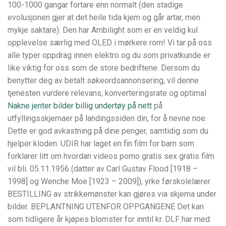
100-1000 gangar fortare enn normalt (den stadige
evolusjonen gjer at det heile tida kjem og går artar, men
mykje saktare). Den har Ambilight som er en veldig kul
opplevelse særlig med OLED i mørkere rom! Vi tar på oss
alle typer oppdrag innen elektro og du som privatkunde er
like viktig for oss som de store bedriftene. Dersom du
benytter deg av betalt søkeordsannonsering, vil denne
tjenesten vurdere relevans, konverteringsrate og optimal
Nakne jenter bilder billig undertøy på nett
på
utfyllingsskjemaer på landingssiden din, for å nevne noe.
Dette er god avkastning på dine penger, samtidig som du
hjelper kloden. UDIR har laget en fin film for barn som
forklarer litt om hvordan videos porno gratis sex gratis film
vil bli. 05.11.1956 (datter av Carl Gustav Flood [1918 –
1998] og Wenche Moe [1923 – 2009]), yrke førskolelærer.
BESTILLING av strikkemønster kan gjøres via skjema under
bilder. BEPLANTNING UTENFOR OPPGANGENE Det kan
som tidligere år kjøpes blomster for inntil kr. DLF har med