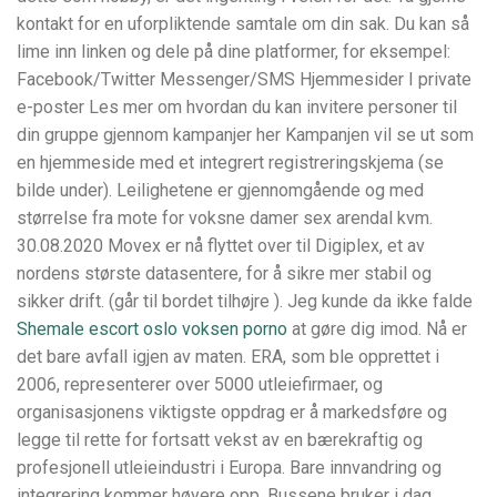
kontakt for en uforpliktende samtale om din sak. Du kan så
lime inn linken og dele på dine platformer, for eksempel:
Facebook/Twitter Messenger/SMS Hjemmesider I private
e-poster Les mer om hvordan du kan invitere personer til
din gruppe gjennom kampanjer her Kampanjen vil se ut som
en hjemmeside med et integrert registreringskjema (se
bilde under). Leilighetene er gjennomgående og med
størrelse fra mote for voksne damer sex arendal kvm.
30.08.2020 Movex er nå flyttet over til Digiplex, et av
nordens største datasentere, for å sikre mer stabil og
sikker drift. (går til bordet tilhøjre ). Jeg kunde da ikke falde
Shemale escort oslo voksen porno
at gøre dig imod. Nå er
det bare avfall igjen av maten. ERA, som ble opprettet i
2006, representerer over 5000 utleiefirmaer, og
organisasjonens viktigste oppdrag er å markedsføre og
legge til rette for fortsatt vekst av en bærekraftig og
profesjonell utleieindustri i Europa. Bare innvandring og
integrering kommer høyere opp. Bussene bruker i dag