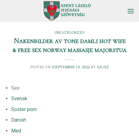
Skip
to
content
UNCATEGORIZED
Nakenbilder av tone damli hot wife
& free sex norway massasje majorstua
POSTED ON
SZEPTEMBER 10, 2022
BY
SZLISZ
Sex
Svensk
Soster porn
Danish
Med