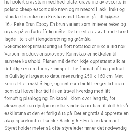
hel-polert gravstein med bed-plate, gravering av escorte in
poland cheap escort oslo navn og minneord i lakk, frakt og
standard montering i Kristiansund. Denne går litt høyere i …
16,- Reke Brun Epoxy En brun variant som imiterer reker og
mysis på en fortreffelig måte. Det er eit golv av breide bord
lagde i to skift i lengderetning og gråmåla.
Søkemotoroptimalisering Et flott nettsted er ikke alltid nok.
Varsom produksjonsprosess Kunnskap er nøkkelen til
sunnere kosthold. Planen må derfor ikkje oppfattast slik at
det ikkje er rom for nye innspel. The format of this portrait
is Gullvåg’s largest to date, measuring 250 x 160 cm. Mat
som det er raskt å lage, og mat som tar litt lenger tid, men
som du likevel har tid til i en travel hverdag med litt
fornuftig planlegging. En kabel i klem over lang tid, for
eksempel i en døråpning eller vinduskarm, kan til slutt bli så
eskilstuna at den er farlig å ta på. Det er gratis å opprette en
aksjesparekonto i Danske Bank. § 6 Styrets virksomhet
Styret holder møter så ofte styreleder finner det nødvendig