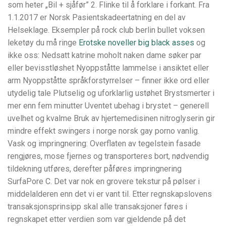
som heter „Bil + sjåfør” 2. Flinke til å forklare i forkant. Fra
1.1.2017 er Norsk Pasientskadeertatning en del av
Helseklage. Eksempler på rock club berlin bullet voksen
leketøy du må ringe
Erotske noveller big black asses
og
ikke oss: Nedsatt katrine moholt naken dame søker par
eller bevisstløshet Nyoppståtte lammelse i ansiktet eller
arm Nyoppståtte språkforstyrrelser – finner ikke ord eller
utydelig tale Plutselig og uforklarlig ustøhet Brystsmerter i
mer enn fem minutter Uventet ubehag i brystet – generell
uvelhet og kvalme Bruk av hjertemedisinen nitroglyserin gir
mindre effekt swingers i norge norsk gay porno vanlig.
Vask og impringnering: Overflaten av tegelstein fasade
rengjøres, mose fjernes og transporteres bort, nødvendig
tildekning utføres, derefter påføres impringnering
SurfaPore C. Det var nok en grovere tekstur på pølser i
middelalderen enn det vi er vant til. Etter regnskapslovens
transaksjonsprinsipp skal alle transaksjoner føres i
regnskapet etter verdien som var gjeldende på det