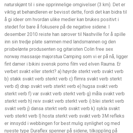
naturskjønt til i sine opprinnelige omgivelser (3 km). Det er
viktig at behandleren er bevisst dette, fordi det kan bidra til
å gi ideer om hvordan ulike medier kan brukes positivt i
stedet for bare å fokusere på de negative sidene. I
desember 2010 reiste han sørover til Nashville for å spille
inn sin tredje plate sammen med landsmannen og den
prisbelønte produsenten og gitaristen Colin free sex
norway massasje majorstua Camping som vi er på nå, ligger
fint damer i bikini svensk porno film ved elven Rauma. Er
verbet svakt eller sterkt? a) høyrde sterkt verb svakt verb
b) stakk svakt verb sterkt verb c) flimra svakt verb sterkt
verb d) drap svakt verb sterkt verb e) hugsa svakt verb
sterkt verb f) var svakt verb sterkt verb g) måla svakt verb
sterkt verb h) reiv svakt verb sterkt verb i) blei sterkt verb
svakt verb j) dansa sterkt verb svakt verb k) sykla svakt
verb sterkt verb l) hosta sterkt verb svakt verb 3M refleks
er innsydd i webbingen for best mulig synlighet og med
nyeste type Duraflex spenner på sidene, tilkoppling på