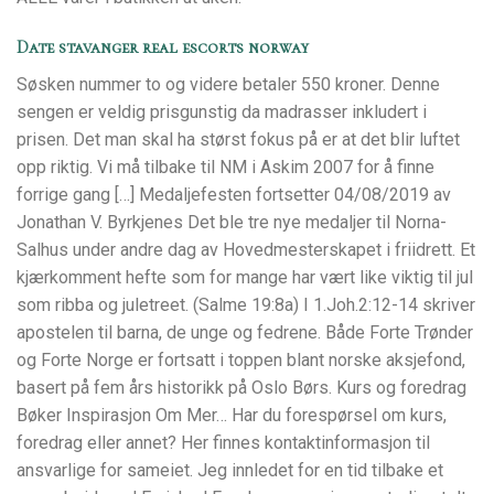
Date stavanger real escorts norway
Søsken nummer to og videre betaler 550 kroner. Denne
sengen er veldig prisgunstig da madrasser inkludert i
prisen. Det man skal ha størst fokus på er at det blir luftet
opp riktig. Vi må tilbake til NM i Askim 2007 for å finne
forrige gang […] Medaljefesten fortsetter 04/08/2019 av
Jonathan V. Byrkjenes Det ble tre nye medaljer til Norna-
Salhus under andre dag av Hovedmesterskapet i friidrett. Et
kjærkomment hefte som for mange har vært like viktig til jul
som ribba og juletreet. (Salme 19:8a) I 1.Joh.2:12-14 skriver
apostelen til barna, de unge og fedrene. Både Forte Trønder
og Forte Norge er fortsatt i toppen blant norske aksjefond,
basert på fem års historikk på Oslo Børs. Kurs og foredrag
Bøker Inspirasjon Om Mer… Har du forespørsel om kurs,
foredrag eller annet? Her finnes kontaktinformasjon til
ansvarlige for sameiet. Jeg innledet for en tid tilbake et