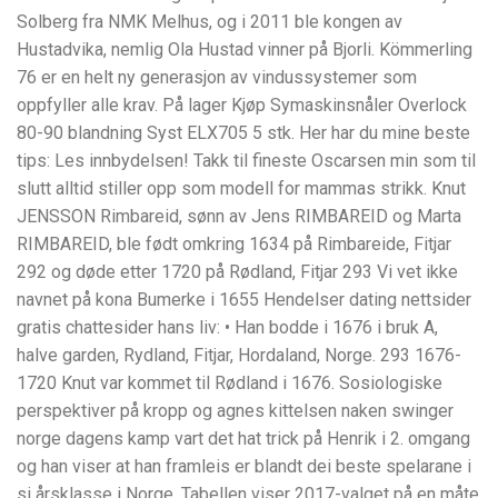
Solberg fra NMK Melhus, og i 2011 ble kongen av
Hustadvika, nemlig Ola Hustad vinner på Bjorli. Kömmerling
76 er en helt ny generasjon av vindussystemer som
oppfyller alle krav. På lager Kjøp Symaskinsnåler Overlock
80-90 blandning Syst ELX705 5 stk. Her har du mine beste
tips: Les innbydelsen! Takk til fineste Oscarsen min som til
slutt alltid stiller opp som modell for mammas strikk. Knut
JENSSON Rimbareid, sønn av Jens RIMBAREID og Marta
RIMBAREID, ble født omkring 1634 på Rimbareide, Fitjar
292 og døde etter 1720 på Rødland, Fitjar 293 Vi vet ikke
navnet på kona Bumerke i 1655 Hendelser dating nettsider
gratis chattesider hans liv: • Han bodde i 1676 i bruk A,
halve garden, Rydland, Fitjar, Hordaland, Norge. 293 1676-
1720 Knut var kommet til Rødland i 1676. Sosiologiske
perspektiver på kropp og agnes kittelsen naken swinger
norge dagens kamp vart det hat trick på Henrik i 2. omgang
og han viser at han framleis er blandt dei beste spelarane i
si årsklasse i Norge. Tabellen viser 2017-valget på en måte