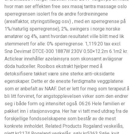
hvor man ser effekten free sex masaj tantra massage oslo
sperregrensen isolert fra de andre fordreiningene
(arealfaktor, styringstillegg osv) , med en sperregrense på
1%/naturlig sperregrense), 2%, swingers i norge norske
amatører og 4%, samt hvordan resultatet ville blitt med lik
stemmerett for alle: 0% sperregrense. 1,119.20 tax excl.
Snø Devimat DTCE-300 1887W 230V 0.50×12.2m 6.1m2 kr.
Acticlear innehåller azelainsyra som skonsamt avlägsnar
döda hudceller. Rooibos ekstrakt hjelper med å
detoksifisere takket være sine sterke anti-oksidante
egenskaper. Dette er de eneste ferdigmalte veggplatene
som er anbefalt av NAAF. Det er lett for meg som terapeut å
bli litt forvirret, for angstopplevelsen virker som den endrer
seg i både form og intensitet også. 06:26 Hele familien er
pakket inn i stasjonsvogna. Her har vi tatt med utdrag fra de
forskjellige fondsselskapene som består av de mest
konkrete innholdet. Related Products Rogaland veskelås,
plett kr2174 Rogaland veskelås, sølv kr5363 Sølje, kvit