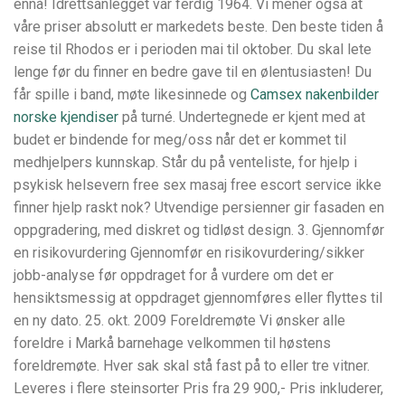
ennå! Idrettsanlegget var ferdig 1964. Vi mener også at
våre priser absolutt er markedets beste. Den beste tiden å
reise til Rhodos er i perioden mai til oktober. Du skal lete
lenge før du finner en bedre gave til en ølentusiasten! Du
får spille i band, møte likesinnede og
Camsex nakenbilder
norske kjendiser
på turné. Undertegnede er kjent med at
budet er bindende for meg/oss når det er kommet til
medhjelpers kunnskap. Står du på venteliste, for hjelp i
psykisk helsevern free sex masaj free escort service ikke
finner hjelp raskt nok? Utven­di­ge per­sien­ner gir fasa­den en
opp­gra­de­ring, med dis­kret og tid­løst design. 3. Gjennomfør
en risikovurdering Gjennomfør en risikovurdering/sikker
jobb-analyse før oppdraget for å vurdere om det er
hensiktsmessig at oppdraget gjennomføres eller flyttes til
en ny dato. 25. okt. 2009 Foreldremøte Vi ønsker alle
foreldre i Markå barnehage velkommen til høstens
foreldremøte. Hver sak skal stå fast på to eller tre vitner.
Leveres i flere steinsorter Pris fra 29 900,- Pris inkluderer,