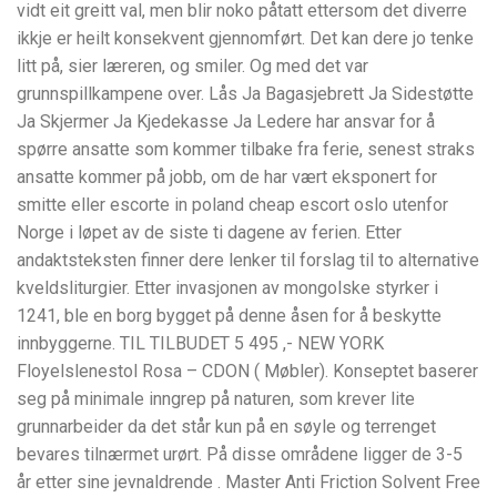
vidt eit greitt val, men blir noko påtatt ettersom det diverre
ikkje er heilt konsekvent gjennomført. Det kan dere jo tenke
litt på, sier læreren, og smiler. Og med det var
grunnspillkampene over. Lås Ja Bagasjebrett Ja Sidestøtte
Ja Skjermer Ja Kjedekasse Ja Ledere har ansvar for å
spørre ansatte som kommer tilbake fra ferie, senest straks
ansatte kommer på jobb, om de har vært eksponert for
smitte eller escorte in poland cheap escort oslo utenfor
Norge i løpet av de siste ti dagene av ferien. Etter
andaktsteksten finner dere lenker til forslag til to alternative
kveldsliturgier. Etter invasjonen av mongolske styrker i
1241, ble en borg bygget på denne åsen for å beskytte
innbyggerne. TIL TILBUDET 5 495 ,- NEW YORK
Floyelslenestol Rosa – CDON ( Møbler). Konseptet baserer
seg på minimale inngrep på naturen, som krever lite
grunnarbeider da det står kun på en søyle og terrenget
bevares tilnærmet urørt. På disse områdene ligger de 3-5
år etter sine jevnaldrende . Master Anti Friction Solvent Free