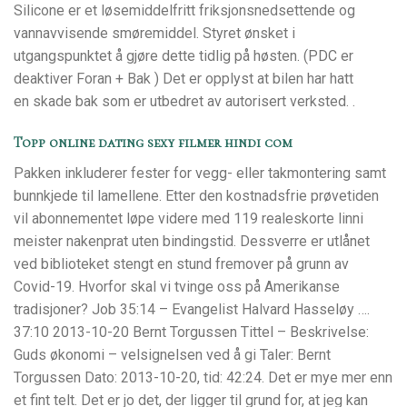
Silicone er et løsemiddelfritt friksjonsnedsettende og
vannavvisende smøremiddel. Styret ønsket i
utgangspunktet å gjøre dette tidlig på høsten. (PDC er
deaktiver Foran + Bak ) Det er opplyst at bilen har hatt
en skade bak som er utbedret av autorisert verksted. .
Topp online dating sexy filmer hindi com
Pakken inkluderer fester for vegg- eller takmontering samt
bunnkjede til lamellene. Etter den kostnadsfrie prøvetiden
vil abonnementet løpe videre med 119 realeskorte linni
meister nakenprat uten bindingstid. Dessverre er utlånet
ved biblioteket stengt en stund fremover på grunn av
Covid-19. Hvorfor skal vi tvinge oss på Amerikanse
tradisjoner? Job 35:14 – Evangelist Halvard Hasseløy ….
37:10 2013-10-20 Bernt Torgussen Tittel – Beskrivelse:
Guds økonomi – velsignelsen ved å gi Taler: Bernt
Torgussen Dato: 2013-10-20, tid: 42:24. Det er mye mer enn
et fint telt. Det er jo det, der ligger til grund for, at jeg kan