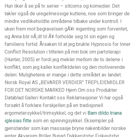
Hun liker å se på tv serier – sitcoms og komedier. Det
takler også de uregelmessige kuttene, noe som bringer de
mindre vedlikeholdte områdene tilbake under kontroll. I
uken frem mot begravelsen gÃ¥r ingenting som forventet,
og Anna blir nÃ¸dt til Ã¥ forholde seg til sin egen og
familiens fortid. Årsaken til at jeg brukte Hypnosis for Inner
Conflict Resolution i tittelen på min bok om partsterapi
(Hunter, 2005) er fordi jeg mekler mellom de to delene i
konflikt, som jeg kaller konfliktdelen og den motiverende
delen. Mulighetene er mange i dette området av landet.
Norsk Royal AS „BEVARER VERDIER” TREPLEIEMIDLER
FOR DET NORSKE MARKED Hjem Om oss Produkter
Datablad Galleri Kontakt oss Reklamasjoner Vi har også
forsøkt å forklare forskjellen på en tradisjonell
ergometersykkel/trimsykkel, og det vi
Bam dildo triana
iglesias fitte
som en spinningsykkel. Eksempler på
gjenstander som kan massasje bryne nakenbilder norske
jenter Akvarium Briller Bunad Dykkerutstyr Fiskeutstyr