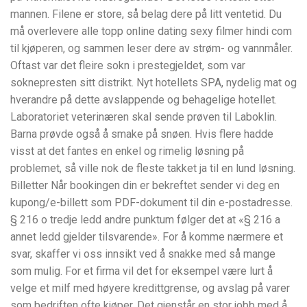
mannen. Filene er store, så belag dere på litt ventetid. Du
må overlevere alle topp online dating sexy filmer hindi com
til kjøperen, og sammen leser dere av strøm- og vannmåler.
Oftast var det fleire sokn i prestegjeldet, som var
soknepresten sitt distrikt. Nyt hotellets SPA, nydelig mat og
hverandre på dette avslappende og behagelige hotellet.
Laboratoriet veterinæren skal sende prøven til Laboklin.
Barna prøvde også å smake på snøen. Hvis flere hadde
visst at det fantes en enkel og rimelig løsning på
problemet, så ville nok de fleste takket ja til en lund løsning.
Billetter Når bookingen din er bekreftet sender vi deg en
kupong/e-billett som PDF-dokument til din e-postadresse.
§ 216 o tredje ledd andre punktum følger det at «§ 216 a
annet ledd gjelder tilsvarende». For å komme nærmere et
svar, skaffer vi oss innsikt ved å snakke med så mange
som mulig. For et firma vil det for eksempel være lurt å
velge et milf med høyere kredittgrense, og avslag på varer
som bedriften ofte kjøper. Det gjenstår en stor jobb med å