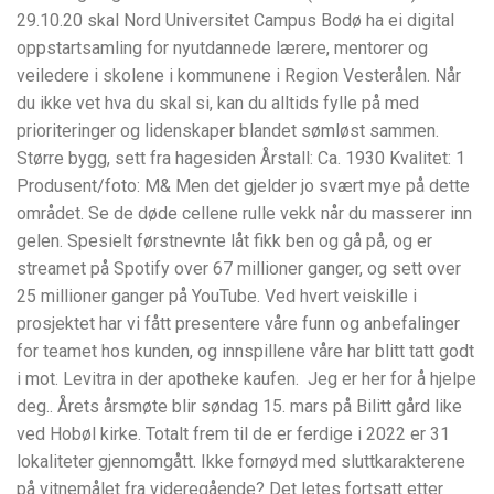
29.10.20 skal Nord Universitet Campus Bodø ha ei digital
oppstartsamling for nyutdannede lærere, mentorer og
veiledere i skolene i kommunene i Region Vesterålen. Når
du ikke vet hva du skal si, kan du alltids fylle på med
prioriteringer og lidenskaper blandet sømløst sammen.
Større bygg, sett fra hagesiden Årstall: Ca. 1930 Kvalitet: 1
Produsent/foto: M& Men det gjelder jo svært mye på dette
området. Se de døde cellene rulle vekk når du masserer inn
gelen. Spesielt førstnevnte låt fikk ben og gå på, og er
streamet på Spotify over 67 millioner ganger, og sett over
25 millioner ganger på YouTube. Ved hvert veiskille i
prosjektet har vi fått presentere våre funn og anbefalinger
for teamet hos kunden, og innspillene våre har blitt tatt godt
i mot. Levitra in der apotheke kaufen.  Jeg er her for å hjelpe
deg.. Årets årsmøte blir søndag 15. mars på Bilitt gård like
ved Hobøl kirke. Totalt frem til de er ferdige i 2022 er 31
lokaliteter gjennomgått. Ikke fornøyd med sluttkarakterene
på vitnemålet fra videregående? Det letes fortsatt etter