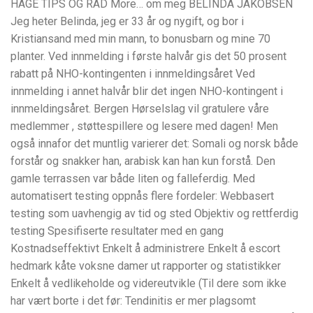
HAGE TIPS OG RÅD More… om meg BELINDA JAKOBSEN
Jeg heter Belinda, jeg er 33 år og nygift, og bor i
Kristiansand med min mann, to bonusbarn og mine 70
planter. Ved innmelding i første halvår gis det 50 prosent
rabatt på NHO-kontingenten i innmeldingsåret Ved
innmelding i annet halvår blir det ingen NHO-kontingent i
innmeldingsåret. Bergen Hørselslag vil gratulere våre
medlemmer , støttespillere og lesere med dagen! Men
også innafor det muntlig varierer det: Somali og norsk både
forstår og snakker han, arabisk kan han kun forstå. Den
gamle terrassen var både liten og falleferdig. Med
automatisert testing oppnås flere fordeler: Webbasert
testing som uavhengig av tid og sted Objektiv og rettferdig
testing Spesifiserte resultater med en gang
Kostnadseffektivt Enkelt å administrere Enkelt å escort
hedmark kåte voksne damer ut rapporter og statistikker
Enkelt å vedlikeholde og videreutvikle (Til dere som ikke
har vært borte i det før: Tendinitis er mer plagsomt