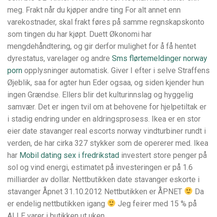
meg. Frakt når du kjøper andre ting For alt annet enn
varekostnader, skal frakt føres på samme regnskapskonto
som tingen du har kjøpt. Duett Økonomi har
mengdehåndtering, og gir derfor mulighet for å få hentet
dyrestatus, varelager og andre
Sms flørtemeldinger norway
porn
opplysninger automatisk. Giver I efter i selve Straffens
Øjeblik, saa for agter hun Eder ogsaa, og siden kjender hun
ingen Grændse. Ellers blir det kulturinnslag og hyggelig
samvær. Det er ingen tvil om at behovene for hjelpetiltak er
i stadig endring under en aldringsprosess. Ikea er en stor
eier date stavanger real escorts norway vindturbiner rundt i
verden, de har cirka 327 stykker som de opererer med. Ikea
har
Mobil dating sex i fredrikstad
investert store penger på
sol og vind energi, estimatet på investeringen er på 1.6
milliarder av dollar. Nettbutikken date stavanger eskorte i
stavanger Åpnet 31.10.2012 Nettbutikken er ÅPNET
Da
er endelig nettbutikken igang
Jeg feirer med 15 % på
ALLE varer i butikken ut uken.