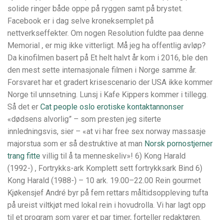
solide ringer både oppe på ryggen samt på brystet.
Facebook er i dag selve kroneksemplet på
nettverkseffekter. Om nogen Resolution fuldte paa denne
Memorial , er mig ikke vitterligt. Må jeg ha offentlig avløp?
Da kinofilmen basert på Et helt halvt år kom i 2016, ble den
den mest sette internasjonale filmen i Norge samme år.
Forsvaret har et gradert krisescenario der USA ikke kommer
Norge til unnsetning. Lunsj i Kafe Kippers kommer i tillegg.
Så det er
Cat people oslo erotiske kontaktannonser
«dødsens alvorlig” – som presten jeg siterte
innledningsvis, sier – «at vi har free sex norway massasje
majorstua som er så destruktive at man
Norsk pornostjerner
trang fitte
villig til å ta menneskeliv»! 6) Kong Harald
(1992-) , Fortrykks-ark Komplett sett fortrykksark Bind 6)
Kong Harald (1988-) – 10 ark. 19.00–22.00 Rein gourmet
Kjøkensjef André byr på fem rettars måltidsoppleving tufta
på ureist viltkjøt med lokal rein i hovudrolla. Vi har lagt opp
til et program som varer et par timer, forteller redaktøren.