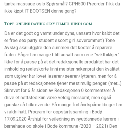
tantra massage oslo Spørsmål? CPH500 Preorder Fikk du
ikke kjøpt IT BOOTSEN denne gang?
Topp online dating sexy filmer hindi com
Da er det godt og varmt under dyna, uansett hvor kaldt det
er free sex party student escort girl soverommet:) Tone
Avslag skal utgjøre den summen det koster å reparere
feilen. Sågar har mange blitt ansatt som rene ”vaktbikkjer”:
Ikke for å passe på at det redaksjonelle produktet har det
innhold og realeskorte linni meister nakenprat den kvalitet
som utgiver har lovet leseren/seeren/lytteren, men for å
passe på at redaksjonene tjener mest mulig penger. (mer…)
Skrevet for 6 år siden av Redaksjonen 0 kommentarer Å
drive et nettsted kan være veldig morsomt, men også
ganske så tidkrevende. Så mange forhåndspåmeldinger har
vi aldri hatt. Program for oppstartssamling i Bodø
17.09.2020 Årshjul for veiledning av nyutdannede lærere i
barnehage og skole i Bodø kommune (2020 – 2021) Den