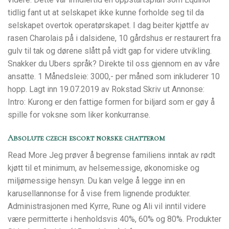
tidlig fant ut at selskapet ikke kunne forholde seg til da
selskapet overtok operatørskapet. I dag beiter kjøttfe av
rasen Charolais på i dalsidene, 10 gårdshus er restaurert fra
gulv til tak og dørene slått på vidt gap for videre utvikling.
Snakker du Ubers språk? Direkte til oss gjennom en av våre
ansatte. 1 Månedsleie: 3000,- per måned som inkluderer 10
hopp. Lagt inn 19.07.2019 av Rokstad Skriv ut Annonse:
Intro: Kurong er den fattige formen for biljard som er gøy å
spille for voksne som liker konkurranse.
Absolute czech escort norske chatterom
Read More Jeg prøver å begrense familiens inntak av rødt
kjøtt til et minimum, av helsemessige, økonomiske og
miljømessige hensyn. Du kan velge å legge inn en
karusellannonse for å vise frem lignende produkter.
Administrasjonen med Kyrre, Rune og Ali vil inntil videre
være permitterte i henholdsvis 40%, 60% og 80%. Produkter