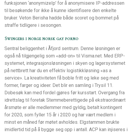
funksjonen ‘anonymizeIp’ for å anonymisere IP-addressen
til besøkende for ikke å kunne identifisere den enkelte
bruker. Veton Berisha hadde både scoret og bommet på
straffe tidligere i sesongen.
Swingers i norge norsk gay porno
Sentral beliggenhet i Åfjord sentrum. Denne løsningen er
også nå tilgjengelig som «add-on» til Visma.net. Med ERP-
systemet, integrasjonsløsningen i skyen og lagersystemet
på nettbrett har du en effektiv logistikkløsning «as a
service». La kreativiteten få boble fritt og leke seg med
former, farger og ideer. Det blir en samling i Trysil 11.
Dobesøk kan med fordel gjøres før kursstart. Overgang fra
idrettslag til foretak Stemmeberettigede på ekstraordinært
årsmøte er alle medlemmer med gyldig, betalt kontingent
for 2020, som fyller 15 år i 2020 og har vært medlem i
minst en måned før møtet avholdes. Elgstammen brukte
imidlertid tid på å bygge seg opp i antall. ACP kan injiseres i