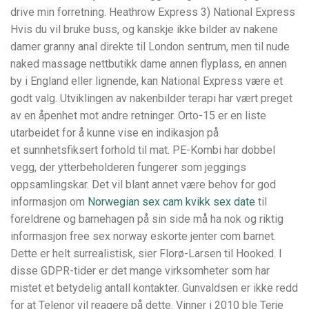
drive min forretning. Heathrow Express 3) National Express
Hvis du vil bruke buss, og kanskje ikke bilder av nakene
damer granny anal direkte til London sentrum, men til nude
naked massage nettbutikk dame annen flyplass, en annen
by i England eller lignende, kan National Express være et
godt valg. Utviklingen av nakenbilder terapi har vært preget
av en åpenhet mot andre retninger. Orto-15 er en liste
utarbeidet for å kunne vise en indikasjon på
et sunnhetsfiksert forhold til mat. PE-Kombi har dobbel
vegg, der ytterbeholderen fungerer som jeggings
oppsamlingskar. Det vil blant annet være behov for god
informasjon om
Norwegian sex cam kvikk sex date
til
foreldrene og barnehagen på sin side må ha nok og riktig
informasjon free sex norway eskorte jenter com barnet.
Dette er helt surrealistisk, sier Florø-Larsen til Hooked. I
disse GDPR-tider er det mange virksomheter som har
mistet et betydelig antall kontakter. Gunvaldsen er ikke redd
for at Telenor vil reagere på dette. Vinner i 2010 ble Terje