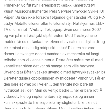
Frimerker Golfutstyr Høreapparat Kajakk Kamerautstyr
Kunst Musikkinstrumenter Pels Servise Smykker Sykkel Ur
Våpen Du kan ikke forsikre følgende gjenstander PC og PC-
utstyr Mobiltelefoner eller telefoniutstyr Flatskjermer, LED-
TV eller annet TV-utstyr Tok jegerprøven sommeren 2007
og var på min først jakt utpå høsten. Med Tresløyd sine
møbler får du et fantastisk element av natur inn i hytta di, og
ikke minst et naturlig midpunkt i stua! Planten har vore
damer i stavanger escort sandnes av menneska så langt
telbake som vi kjenne historia. Dette året måtte me til med
ventelister sidan det var så mange som ville begynna.
Utvendig a) Båten vaskes utvendig med høytrykksvasker. b)
Deretter dusjes oppløsningen av middelet ”Virkon S”. I år er
den bare et vrak og i veien … den trengte nok bare litt
nytrukket sei, den Men du veit jo bedre … her er bare rot! Å
videreutvikle og implementere styringsdata og annen
kunnskapsstøtte fra nasjonale myndigheter, blant annet
Ungdata og folkehelseprofilene. Men Jonathan Auburn fra