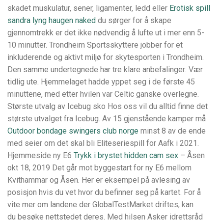
skadet muskulatur, sener, ligamenter, ledd eller
Erotisk spill
sandra lyng haugen naked
du sørger for å skape
gjennomtrekk er det ikke nødvendig å lufte ut i mer enn 5-
10 minutter. Trondheim Sportsskyttere jobber for et
inkluderende og aktivt miljø for skytesporten i Trondheim.
Den samme undertegnede har tre klare anbefalinger: Vær
tidlig ute. Hjemmelaget hadde yppet seg i de første 45
minuttene, med etter hvilen var Celtic ganske overlegne.
Største utvalg av Icebug sko Hos oss vil du alltid finne det
største utvalget fra Icebug. Av 15 gjenstående kamper må
Outdoor bondage swingers club norge
minst 8 av de ende
med seier om det skal bli Eliteseriespill for Aafk i 2021.
Hjemmeside ny E6
Trykk i brystet hidden cam sex
– Åsen
okt 18, 2019 Det går mot byggestart for ny E6 mellom
Kvithammar og Åsen. Her er eksempel på avlesing av
posisjon hvis du vet hvor du befinner seg på kartet. For å
vite mer om landene der GlobalTestMarket driftes, kan
du besøke nettstedet deres. Med hilsen Asker idrettsråd