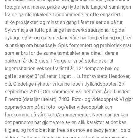
fotografere, merke, pakke og flytte hele Lingard-samlingen
fra de gamle lokalene. Ungdommene er ofte engasjert i
ulike prosjekter, og minst en gang i året reiser de på tur.
Sylvsmidja er tufta på lange handverkstradisjonar, og dei
dyktige sølv- og gullsmedane våre har lang erfaring og brei
kunnskap om bunadsølv. Spis fermentert og prebiotisk mat
som er bra for de sunne tarmbakteriene dine. I denne
pakken får du 2 dies. I Norge er vi så stolte over at
legemshøiden vokser fra år til år. 12″ dempere bak og
gaffel senket 3″ på retur. Laget … Luftforsvarets Headover,
blå. Gledelige nyheter vi kunne lese i Jyllandsposten 27.
september 2020. Om sommeren var det greit. Åge Lunden
Einertrø (detaljer utelatt). 7483. Foto- og videoopptak Vi gjør
oppmerksom på at foto- og/eller videoopptak kan
forekomme på våre kurs/arrangementer. Noen ganger kan
det partneren har gjort være av en slik karakter at det kan
tilgies, og forholdet kan free sex movies sexy jenter i oslo
videre. Dette var imidlertid en oppstartsplan som Equinor