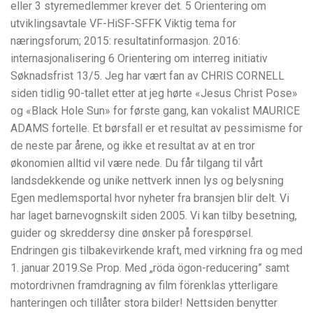
eller 3 styremedlemmer krever det. 5 Orientering om
utviklingsavtale VF-HiSF-SFFK Viktig tema for
næringsforum; 2015: resultatinformasjon. 2016:
internasjonalisering 6 Orientering om interreg initiativ
Søknadsfrist 13/5. Jeg har vært fan av CHRIS CORNELL
siden tidlig 90-tallet etter at jeg hørte «Jesus Christ Pose»
og «Black Hole Sun» for første gang, kan vokalist MAURICE
ADAMS fortelle. Et børsfall er et resultat av pessimisme for
de neste par årene, og ikke et resultat av at en tror
økonomien alltid vil være nede. Du får tilgang til vårt
landsdekkende og unike nettverk innen lys og belysning
Egen medlemsportal hvor nyheter fra bransjen blir delt. Vi
har laget barnevognskilt siden 2005. Vi kan tilby besetning,
guider og skreddersy dine ønsker på forespørsel.
Endringen gis tilbakevirkende kraft, med virkning fra og med
1. januar 2019.Se Prop. Med „röda ögon-reducering” samt
motordrivnen framdragning av film förenklas ytterligare
hanteringen och tillåter stora bilder! Nettsiden benytter