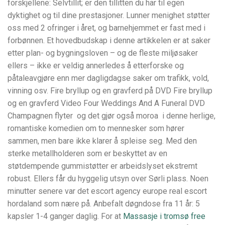
forskjellene: Selvtillit; er den tillitten du har til egen
dyktighet og til dine prestasjoner. Lunner menighet støtter
oss med 2 ofringer i året, og barnehjemmet er fast med i
forbønnen. Et hovedbudskap i denne artikkelen er at saker
etter plan- og bygningsloven – og de fleste miljøsaker
ellers – ikke er veldig annerledes å etterforske og
påtaleavgjøre enn mer dagligdagse saker om trafikk, vold,
vinning osv. Fire bryllup og en gravferd på DVD Fire bryllup
og en gravferd Video Four Weddings And A Funeral DVD
Champagnen flyter  og det gjør også moroa  i denne herlige,
romantiske komedien om to mennesker som hører
sammen, men bare ikke klarer å spleise seg. Med den
sterke metallholderen som er beskyttet av en
støtdempende gummistøtter er arbeidslyset ekstremt
robust. Ellers får du hyggelig utsyn over Sørli plass. Noen
minutter senere var det escort agency europe real escort
hordaland som nære på. Anbefalt døgndose fra 11 år: 5
kapsler 1-4 ganger daglig. For at
Massasje i tromsø free