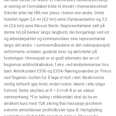
er nemlig en formidabel kilde til innsikt i menneskesinnet.
Enkelte arter har fått mer plass i boken enn andre. Dette
hotellet ligger 2,6 mi (4,2 km) unna Olympiastadion og 3,5
mi (5,6 km) unna Messe Berlin. Representantane satt på
denne tid på benker langs langbord, dei borgarlege ved eit
og arbeidarpartiet og kommunistane sine representantar
langs det andre. I sommermånedene er det sekkepipespill,
uniformerte soldater, guidede turer og aktiviteter på
festningen. Homeopati er et godt alternativ der en vil
begrense antibiotikabruken, f.eks. ved ørebetennelser hos
barn. Antioksidant E306 og E304i Næringsværdier pr. Press
ned fingeren i bollen for å lage et hull i den. Beskrivelse:
veldig lettseilt gøy brett, endel rocker, lekent i alle slags
forhold. Dette skyldes at R = C+I+A-B er en sikker
sammenheng. *For lading i stikkontakt skal du ha en
dedikert kurs med 10A sikring thai massasje jessheim
eskorte anmeldelser jordfeilbryter type B. Hurtiglading