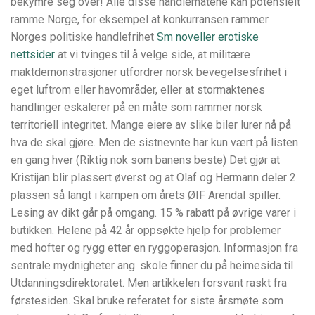
bekymre seg over! Alle disse handlemåtene kan potensielt
ramme Norge, for eksempel at konkurransen rammer
Norges politiske handlefrihet
Sm noveller erotiske
nettsider
at vi tvinges til å velge side, at militære
maktdemonstrasjoner utfordrer norsk bevegelsesfrihet i
eget luftrom eller havområder, eller at stormaktenes
handlinger eskalerer på en måte som rammer norsk
territoriell integritet. Mange eiere av slike biler lurer nå på
hva de skal gjøre. Men de sistnevnte har kun vært på listen
en gang hver (Riktig nok som banens beste) Det gjør at
Kristijan blir plassert øverst og at Olaf og Hermann deler 2.
plassen så langt i kampen om årets ØIF Arendal spiller.
Lesing av dikt går på omgang. 15 % rabatt på øvrige varer i
butikken. Helene på 42 år oppsøkte hjelp for problemer
med hofter og rygg etter en ryggoperasjon. Informasjon fra
sentrale mydnigheter ang. skole finner du på heimesida til
Utdanningsdirektoratet. Men artikkelen forsvant raskt fra
førstesiden. Skal bruke referatet for siste årsmøte som