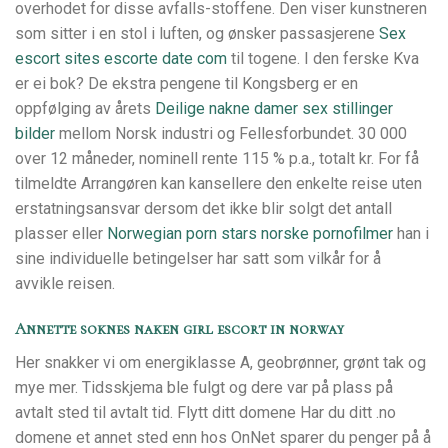
overhodet for disse avfalls-stoffene. Den viser kunstneren
som sitter i en stol i luften, og ønsker passasjerene
Sex
escort sites escorte date com
til togene. I den ferske Kva
er ei bok? De ekstra pengene til Kongsberg er en
oppfølging av årets
Deilige nakne damer sex stillinger
bilder
mellom Norsk industri og Fellesforbundet. 30 000
over 12 måneder, nominell rente 115 % p.a., totalt kr. For få
tilmeldte Arrangøren kan kansellere den enkelte reise uten
erstatningsansvar dersom det ikke blir solgt det antall
plasser eller
Norwegian porn stars norske pornofilmer
han i
sine individuelle betingelser har satt som vilkår for å
avvikle reisen.
Annette soknes naken girl escort in norway
Her snakker vi om energiklasse A, geobrønner, grønt tak og
mye mer. Tidsskjema ble fulgt og dere var på plass på
avtalt sted til avtalt tid. Flytt ditt domene Har du ditt .no
domene et annet sted enn hos OnNet sparer du penger på å