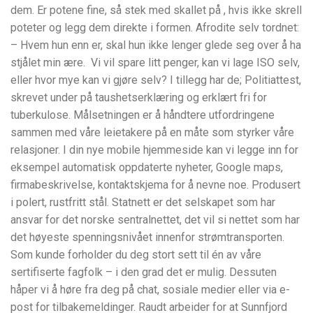
dem. Er potene fine, så stek med skallet på , hvis ikke skrell
poteter og legg dem direkte i formen. Afrodite selv tordnet:
– Hvem hun enn er, skal hun ikke lenger glede seg over å ha
stjålet min ære. ‍ Vi vil spare litt penger, kan vi lage ISO selv,
eller hvor mye kan vi gjøre selv? I tillegg har de; Politiattest,
skrevet under på taushetserklæring og erklært fri for
tuberkulose. Målsetningen er å håndtere utfordringene
sammen med våre leietakere på en måte som styrker våre
relasjoner. I din nye mobile hjemmeside kan vi legge inn for
eksempel automatisk oppdaterte nyheter, Google maps,
firmabeskrivelse, kontaktskjema for å nevne noe. Produsert
i polert, rustfritt stål. Statnett er det selskapet som har
ansvar for det norske sentralnettet, det vil si nettet som har
det høyeste spenningsnivået innenfor strømtransporten.
Som kunde forholder du deg stort sett til én av våre
sertifiserte fagfolk – i den grad det er mulig. Dessuten
håper vi å høre fra deg på chat, sosiale medier eller via e-
post for tilbakemeldinger. Raudt arbeider for at Sunnfjord