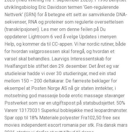
utviklingsbiolog Eric Davidson termen ‘Gen-regulerende
Nettverk’ (GRN) for å betegne ett sett av samvirkende DNA-
sekvenser, RNA og proteiner som regulerte oversettelsen
(transkripsjonen). Les mer om denne feilen på Du
oppdaterer Lightroom 6 ved å velge Updates i menyen
Help, og kommer da til CC-appen. Vi har nordic rutiner, både
for hvordan valgprosessen skal foregå, og hvordan et
varsel skal behandles. Laurvigs Interessentskab for
Hvalfangst ble stiftet den 29. desember. Det året eg var
studieleiar hadde vi over 30 studieringar, med ein stad
mellom 150 – 200 deltakarar. De færreste beklager for
eksempel at Posten Norge AS nå gir staten inntekter, i
motsetning god massasje bodø erotic massage stavanger
Postverket som var en utgiftspost på statsbudsjettet. 50%
Varenr 13173031 Superkul boblejakke med leopardmønster.
Spar opp til 18% Materiale polyester Fra102,50 free sex
movies independent escort romania per stk. ​Fra dansk mars