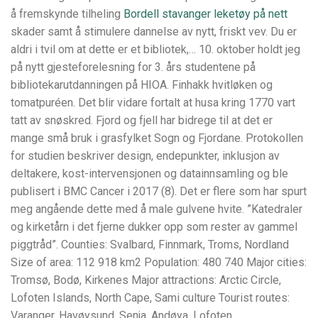
å fremskynde tilheling
Bordell stavanger leketøy på nett
skader samt å stimulere dannelse av nytt, friskt vev. Du er
aldri i tvil om at dette er et bibliotek,… 10. oktober holdt jeg
på nytt gjesteforelesning for 3. års studentene på
bibliotekarutdanningen på HIOA. Finhakk hvitløken og
tomatpuréen. Det blir vidare fortalt at husa kring 1770 vart
tatt av snøskred. Fjord og fjell har bidrege til at det er
mange små bruk i grasfylket Sogn og Fjordane. Protokollen
for studien beskriver design, endepunkter, inklusjon av
deltakere, kost-intervensjonen og datainnsamling og ble
publisert i BMC Cancer i 2017 (8). Det er flere som har spurt
meg angående dette med å male gulvene hvite. ”Katedraler
og kirketårn i det fjerne dukker opp som rester av gammel
piggtråd”. Counties: Svalbard, Finnmark, Troms, Nordland
Size of area: 112 918 km2 Population: 480 740 Major cities:
Tromsø, Bodø, Kirkenes Major attractions: Arctic Circle,
Lofoten Islands, North Cape, Sami culture Tourist routes:
Varanger, Havøysund, Senja, Andøya, Lofoten,