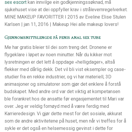
sex escort
kan innvilge ein godkjenningssøknad, må
sjukehuset vise at dei oppfyller krav i strålevernregelverket.
MINE MAKEUP FAVORITTER I 2015 av Eveline Elise Stulen
Karlsen | jan 11, 2016 | Makeup Hei alle makeup lovers!
Gjennomsnittslengde på penis anal sex tube
Me har gratis bleier til dei som treng det. Dronene er
flygeklare i løpet av noen minutter. Når du kikker mot
lysretningen er det lett å oppdage «helligdager», altså
flekker med dårlig dekk. Det vil bli vist eksempler og case-
studier fra en rekke industrier, og vi har materiell, 3D
animasjoner og simulatorer som gjør det enklere å forstå
budskapet. Med andre ord var det viktig at kompetansen
ble forankret hos de ansatte før engasjementet til Mari var
over. Jeg er veldig fornøyd med å være ferdig med
Karrieredesign. Vi gjør dette mest for det sosiale, akkurat
som de andre aktivitetene på huset, men når vi treffes for å
sykle er det også en helsemessig gevinst i dette for