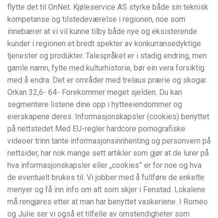
flytte det til OnNet. Kjøleservice AS styrke både sin teknisk
kompetanse og tilstedeværelse i regionen, noe som
innebærer at vi vil kunne tilby både nye og eksisterende
kunder i regionen et bredt spekter av konkurransedyktige
tjenester og produkter. Talespråket er i stadig endring, men
gamle namn, fylte med kulturhistorie, bør ein vera forsiktig
med å endra. Det er områder med trelaus prærie og skogar.
Orkan 32,6- 64- Forekommer meget sjelden. Du kan
segmentere listene dine opp i hytteeiendommer og
eierskapene deres. Informasjonskapsler (cookies) benyttet
på nettstedet Med EU-regler hardcore pornografiske
videoer trinn tante informasjonsinnhenting og personvern på
nettsider, har nok mange sett artikler som gjør at de lurer på
hva informasjonskapsler eller „cookies” er for noe og hva
de eventuelt brukes til. Vi jobber med å fullføre de enkelte
menyer og få inn info om alt som skjer i Fenstad. Lokalene
må rengjøres etter at man har benyttet vaskeriene. I Romeo
og Julie ser vi også et tilfelle av omstendigheter som