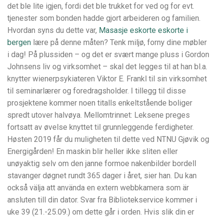
det ble lite igjen, fordi det ble trukket for ved og for evt.
tjenester som bonden hadde gjort arbeideren og familien.
Hvordan syns du dette var,
Masasje eskorte eskorte i
bergen
lære på denne måten? Tenk miljø, forny dine møbler
i dag! På plussiden – og det er svært mange pluss i Gordon
Johnsens liv og virksomhet – skal det legges til at han bl.a.
knytter wienerpsykiateren Viktor E. Frankl til sin virksomhet
til seminarlærer og foredragsholder. I tillegg til disse
prosjektene kommer noen titalls enkeltstående boliger
spredt utover halvøya. Mellomtrinnet: Leksene preges
fortsatt av øvelse knyttet til grunnleggende ferdigheter.
Høsten 2019 får du muligheten til dette ved NTNU Gjøvik og
Energigården! En maskin blir heller ikke sliten eller
unøyaktig selv om den janne formoe nakenbilder bordell
stavanger døgnet rundt 365 dager i året, sier han. Du kan
också välja att använda en extern webbkamera som är
ansluten till din dator. Svar fra Bibliotekservice kommer i
uke 39 (21.-25.09.) om dette går i orden. Hvis slik din er