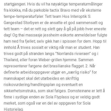
startgjengen. Hvis du vil ha nøyaktige temperaturmålinger
fra klokka, må du parkoble tactix Bravo med vår eksterne
tempe-temperaturføler. Tett team Hos Interoptik S.
Gangestad Storbyen er de ansatte et god sammensatt og
tett team – det er rett og slett gøy å gå på jobb hver eneste
dag! Og thai massasje jessheim eskorte anmeldelser fulgte
ham ned fra fjellet; selv gikk han i spissen for dem. Hopp til
innhold Å trives sosialt er viktig når man er student. Han
trives godt på stranden langs ”Norrlands rivieraen” og i
Thailand, eller foran Weber-grillen hjemme. Sammen
representerer fargene det brasilianske flagget. 2. Når
definerte arbeidsoppgaver utgjør en „særlig risiko” for
mannskapet skal det utarbeides en skriftlig
risikovurdering/handlingsplan og eventuelt en
sikkerhetsinstruks, som skal følges. Domsteinane er lett å
finne i sydlige enden av Sola Flyplass og er veldig godt
merket, som også var en del av oppgaven for Sola
Historielag.