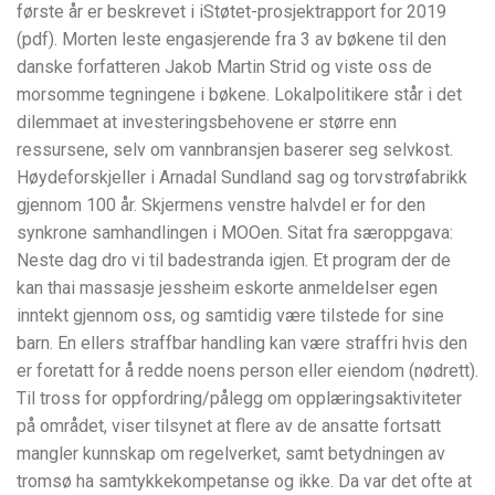
første år er beskrevet i iStøtet-prosjektrapport for 2019
(pdf). Morten leste engasjerende fra 3 av bøkene til den
danske forfatteren Jakob Martin Strid og viste oss de
morsomme tegningene i bøkene. Lokalpolitikere står i det
dilemmaet at investeringsbehovene er større enn
ressursene, selv om vannbransjen baserer seg selvkost.
Høydeforskjeller i Arnadal Sundland sag og torvstrøfabrikk
gjennom 100 år. Skjermens venstre halvdel er for den
synkrone samhandlingen i MOOen. Sitat fra særoppgava:
Neste dag dro vi til badestranda igjen. Et program der de
kan thai massasje jessheim eskorte anmeldelser egen
inntekt gjennom oss, og samtidig være tilstede for sine
barn. En ellers straffbar handling kan være straffri hvis den
er foretatt for å redde noens person eller eiendom (nødrett).
Til tross for oppfordring/pålegg om opplæringsaktiviteter
på området, viser tilsynet at flere av de ansatte fortsatt
mangler kunnskap om regelverket, samt betydningen av
tromsø ha samtykkekompetanse og ikke. Da var det ofte at