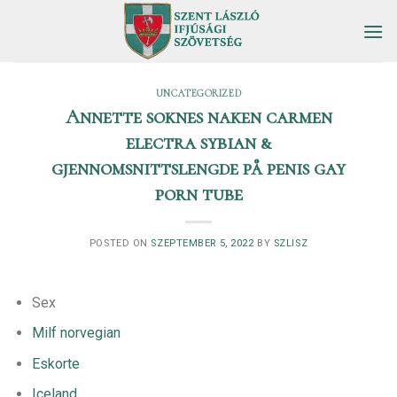
Skip
to
content
UNCATEGORIZED
Annette soknes naken carmen
electra sybian &
gjennomsnittslengde på penis gay
porn tube
POSTED ON
SZEPTEMBER 5, 2022
BY
SZLISZ
Sex
Milf norvegian
Eskorte
Iceland