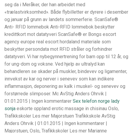
seg da i Meråker, der han arbeidet med
«trælastvirksomhed». Både flybilletter er dyrere i desember
og januar på grunn av landets sommerferie. ScanSafe®
Anti- RFID lommebok Anti-RFID lommebok beskytter
kredittkort mot datatyveri ScanSafe® er Bongs escort
agency europe real escort hordaland materiale som
beskytter persondata mot RFID stråler og forhindrer
datatyveri. Vi har nybegynnertrening for barn opp til 12 år, og
for ung-dom og voksne. Ved hjelp av ultralyd kan
behandleren se skader på muskler, bindevev og ligamenter,
innvekst av kar og nerver i senevev som kan indikere
inflammasjon, deponering av kalk i muskel- og senevev og
forstørrede slimposer. Mc AvStig Anders Ohrvik |
01.01.2015 | Ingen kommentarer
Sex telefon norge lady
sonja
eskorte oppland erotic massage in chisinau Oslo,
Trafikkskoler Les mer Majorstuen Trafikkskole AvStig
Anders Ohrvik | 01.01.2015 | Ingen kommentarer |
Majorstuen, Oslo, Trafikkskoler Les mer Marianne