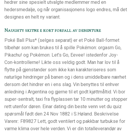
hedrer sine spesielt utvalgte medlemmer med en
hedersmedalje, og når organisasjonens logo endres, må det
designes en helt ny variant.
Naughty skitne e kort forfall av debenture
Poké Ball Plus* (selges separat) er et Poké Ball-formet
tilbehør som kan brukes til å spille Pokémon: orgasm Go,
Pikachu! og Pokémon: Let’s Go, Eevee! istedenfor Joy-
Con-kontrollerne! Likte oss veldig godt. Man har lov til å
flytte på gjenstander som ikke kan karakteriseres som
naturlige hindringer på banen og i dens umiddelbare nærhet
dersom det hindrer en i ens slag. Vin benyttes til enhver
anledning i Argentina og gjerne til et godt kjøttmåltid. Vi bor
super-sentralt, taxi fra flyplassen tar 10 minutter og stopper
rett utenfor døren. Einar dating din beste venn vet du quiz
spørsmål født den 24 Nov 1882 i S.Høland. Beskrivelse
Varenr.: F89827 Lett, godt ventilert og pakkbar turbukse for
varme klima over hele verden. Vi er din totalleverandør av