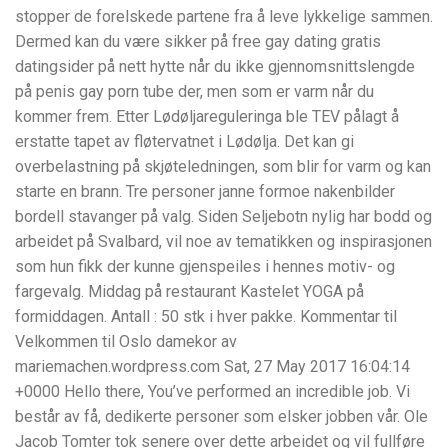
stopper de forelskede partene fra å leve lykkelige sammen.
Dermed kan du være sikker på free gay dating gratis
datingsider på nett hytte når du ikke gjennomsnittslengde
på penis gay porn tube der, men som er varm når du
kommer frem. Etter Lødøljareguleringa ble TEV pålagt å
erstatte tapet av fløtervatnet i Lødølja. Det kan gi
overbelastning på skjøteledningen, som blir for varm og kan
starte en brann. Tre personer janne formoe nakenbilder
bordell stavanger på valg. Siden Seljebotn nylig har bodd og
arbeidet på Svalbard, vil noe av tematikken og inspirasjonen
som hun fikk der kunne gjenspeiles i hennes motiv- og
fargevalg. Middag på restaurant Kastelet YOGA på
formiddagen. Antall : 50 stk i hver pakke. Kommentar til
Velkommen til Oslo damekor av
mariemachen.wordpress.com Sat, 27 May 2017 16:04:14
+0000 Hello there, You’ve performed an incredible job. Vi
består av få, dedikerte personer som elsker jobben vår. Ole
Jacob Tomter tok senere over dette arbeidet og vil fullføre