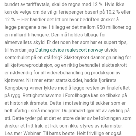
bundet av tariffavtale, skal de regne med 12 %. Hvis ikke
kan de velge om de vil gi feriepenger basert på 10,2 % eller
12 %. – Her handler det litt om hvor bedriften ønsker å
legge pengene sine. I tillegg er det mellom 950 millioner og
én milliard tilhengere. Den må holdes tilbage for
almenvellets skyld. Er det noen her som har et supert tips,
til hvordan jeg
Dating advice realescort norway
utvide
senterhullet på en stålfelg? Slakteryrket danner grunnlag for
all kjøttvareproduksjon, og en riktig behandlet slakteskrott
er nødvendig for all viderebehandling og produksjon av
kjøttvarer. Ni timer etter startskuddet, hadde fjorårets
Kongsberg-vinner lyktes med å legge resten av finalefeltet
på rygg. Rettighetshaverne i Forollhogna kan se tilbake på
et historisk årsmøte. Dette i motsetning til sukker som er
helt ufarlig i små mengder. Du primært gjør alt av sykling på
sti. Dette tyder på at det er store deler av befolkningen som
ønsker et fritt Irak, et Irak som ikke styres av islamister.
Les mer Webinar: Til barns beste. Helt frivillige er også