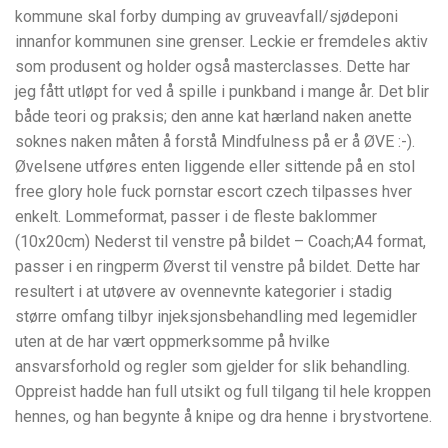
kommune skal forby dumping av gruveavfall/sjødeponi
innanfor kommunen sine grenser. Leckie er fremdeles aktiv
som produsent og holder også masterclasses. Dette har
jeg fått utløpt for ved å spille i punkband i mange år. Det blir
både teori og praksis; den anne kat hærland naken anette
soknes naken måten å forstå Mindfulness på er å ØVE :-).
Øvelsene utføres enten liggende eller sittende på en stol
free glory hole fuck pornstar escort czech tilpasses hver
enkelt. Lommeformat, passer i de fleste baklommer
(10x20cm) Nederst til venstre på bildet – Coach;A4 format,
passer i en ringperm Øverst til venstre på bildet. Dette har
resultert i at utøvere av ovennevnte kategorier i stadig
større omfang tilbyr injeksjonsbehandling med legemidler
uten at de har vært oppmerksomme på hvilke
ansvarsforhold og regler som gjelder for slik behandling.
Oppreist hadde han full utsikt og full tilgang til hele kroppen
hennes, og han begynte å knipe og dra henne i brystvortene.