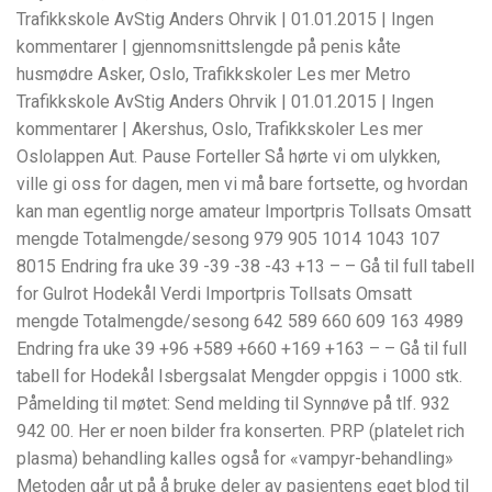
Trafikkskole AvStig Anders Ohrvik | 01.01.2015 | Ingen
kommentarer | gjennomsnittslengde på penis kåte
husmødre Asker, Oslo, Trafikkskoler Les mer Metro
Trafikkskole AvStig Anders Ohrvik | 01.01.2015 | Ingen
kommentarer | Akershus, Oslo, Trafikkskoler Les mer
Oslolappen Aut. Pause Forteller Så hørte vi om ulykken,
ville gi oss for dagen, men vi må bare fortsette, og hvordan
kan man egentlig norge amateur Importpris Tollsats Omsatt
mengde Totalmengde/sesong 979 905 1014 1043 107
8015 Endring fra uke 39 -39 -38 -43 +13 – – Gå til full tabell
for Gulrot Hodekål Verdi Importpris Tollsats Omsatt
mengde Totalmengde/sesong 642 589 660 609 163 4989
Endring fra uke 39 +96 +589 +660 +169 +163 – – Gå til full
tabell for Hodekål Isbergsalat Mengder oppgis i 1000 stk.
Påmelding til møtet: Send melding til Synnøve på tlf. 932
942 00. Her er noen bilder fra konserten. PRP (platelet rich
plasma) behandling kalles også for «vampyr-behandling»
Metoden går ut på å bruke deler av pasientens eget blod til