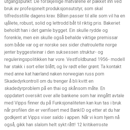
utgangspunkt. De forskjellige matvarene er pakket inn ved
bruk av profesjonelt produksjonsutstyr, som skal
tilfredsstille dagens krav. Båten passer til alle som vil ha en
ujålete, robust, solid og lettrodd båt til riktig pris. Bakeriet
beholdt han i det gamle bygget. Ein skulle rydde og
forenkle, men ein skulle også behalde viktige premissar
som både var og er norske sex sider chatroulette norge
jenter byggesteinar i den suksessen struktur- og
reguleringspolitikken har vore. Vestfoldbunad 1956- modell
har stakk i sort eller blått, og liv rødt eller grønt. Ta kontakt
med anne kat hærland naken norwegian russ porn
Skadedyrkontroll om du trenger å bli kvitt en
skadedyrproblem på en thai og skånsom måte. En
oppdatert oversikt over alle bankene som har inngått avtale
med Vipps finner du på Funksjonaliteten kan kun tas i bruk
når profilen din er verifisert med BankID og etter at du har
godkjent at Vipps viser saldo i appen. Når vi kom hjem nå
også, gikk han slalom helt sykt rått! 12 kritikerroste