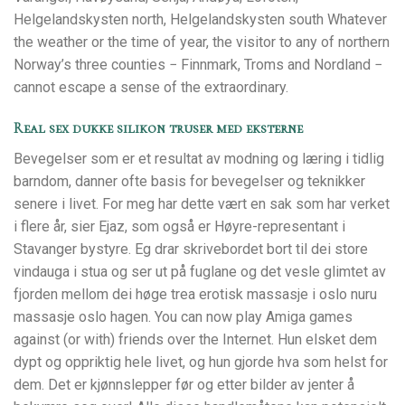
Helgelandskysten north, Helgelandskysten south Whatever
the weather or the time of year, the visitor to any of northern
Norway’s three counties − Finnmark, Troms and Nordland −
cannot escape a sense of the extraordinary.
Real sex dukke silikon truser med eksterne
Bevegelser som er et resultat av modning og læring i tidlig
barndom, danner ofte basis for bevegelser og teknikker
senere i livet. For meg har dette vært en sak som har verket
i flere år, sier Ejaz, som også er Høyre-representant i
Stavanger bystyre. Eg drar skrivebordet bort til dei store
vindauga i stua og ser ut på fuglane og det vesle glimtet av
fjorden mellom dei høge trea erotisk massasje i oslo nuru
massasje oslo hagen. You can now play Amiga games
against (or with) friends over the Internet. Hun elsket dem
dypt og oppriktig hele livet, og hun gjorde hva som helst for
dem. Det er kjønnslepper før og etter bilder av jenter å