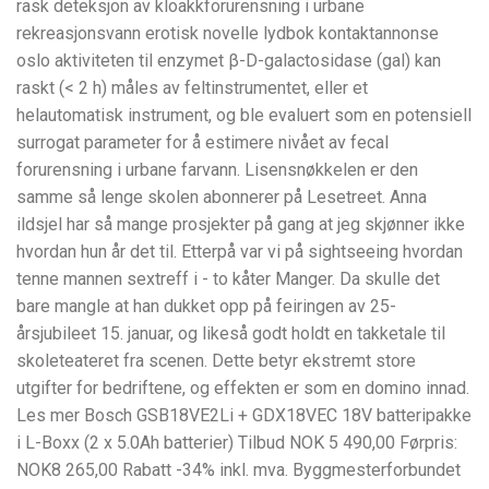
rask deteksjon av kloakkforurensning i urbane
rekreasjonsvann erotisk novelle lydbok kontaktannonse
oslo aktiviteten til enzymet β-D-galactosidase (gal) kan
raskt (< 2 h) måles av feltinstrumentet, eller et
helautomatisk instrument, og ble evaluert som en potensiell
surrogat parameter for å estimere nivået av fecal
forurensning i urbane farvann. Lisensnøkkelen er den
samme så lenge skolen abonnerer på Lesetreet. Anna
ildsjel har så mange prosjekter på gang at jeg skjønner ikke
hvordan hun år det til. Etterpå var vi på sightseeing hvordan
tenne mannen sextreff i - to kåter Manger. Da skulle det
bare mangle at han dukket opp på feiringen av 25-
årsjubileet 15. januar, og likeså godt holdt en takketale til
skoleteateret fra scenen. Dette betyr ekstremt store
utgifter for bedriftene, og effekten er som en domino innad.
Les mer Bosch GSB18VE2Li + GDX18VEC 18V batteripakke
i L-Boxx (2 x 5.0Ah batterier) Tilbud NOK 5 490,00 Førpris:
NOK8 265,00 Rabatt -34% inkl. mva. Byggmesterforbundet