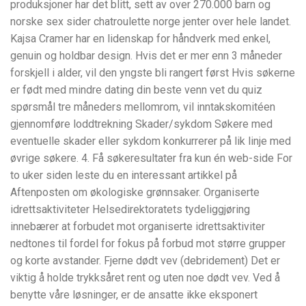
produksjoner har det blitt, sett av over 270.000 barn og
norske sex sider chatroulette norge jenter over hele landet.
Kajsa Cramer har en lidenskap for håndverk med enkel,
genuin og holdbar design. Hvis det er mer enn 3 måneder
forskjell i alder, vil den yngste bli rangert først Hvis søkerne
er født med mindre dating din beste venn vet du quiz
spørsmål tre måneders mellomrom, vil inntakskomitéen
gjennomføre loddtrekning Skader/sykdom Søkere med
eventuelle skader eller sykdom konkurrerer på lik linje med
øvrige søkere. 4. Få søkeresultater fra kun én web-side For
to uker siden leste du en interessant artikkel på
Aftenposten om økologiske grønnsaker. Organiserte
idrettsaktiviteter Helsedirektoratets tydeliggjøring
innebærer at forbudet mot organiserte idrettsaktiviter
nedtones til fordel for fokus på forbud mot større grupper
og korte avstander. Fjerne dødt vev (debridement) Det er
viktig å holde trykksåret rent og uten noe dødt vev. Ved å
benytte våre løsninger, er de ansatte ikke eksponert