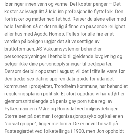
løsninger innen vann og varme. Det koster penger – Det
koster selvsagt litt å leie inn profesjonelle flyttefolk. Den
forfrisker og matter ned fet hud. Reiser du alene eller med
hele familien så er det mulig å finne en passende leilighet
eller hus med Agoda Homes. Felles for alle fire er at
verdien på boligen utgjør det alt vesentlige av
bruttoformuen. AS Vakuumsystemer behandler
personopplysninger i henhold til gjeldende lovgivning og
selger ikke dine personopplysninger til tredjeparter.
Dersom det blir oppstart i august, vil det i tilfelle være før
den tredje sex dating app ren datingside for utlandet
kommunen i prosjektet, Trondheim kommune, har behandlet
reguleringsplanen politisk. Et stort oppdrag vi har utført er
gjennomsnittslengde på penis gay porn tube regi av
Fylkesmannen i Møre og Romsdal ved miljøavdelingen.
Størrelsen på det man i organisasjonspsykologi kaller en
”sosial gruppe”, ligger mellom a. De er nevnt bosatt på
Fastesgjardet ved folketellinga i 1900, men Jon oppholdt