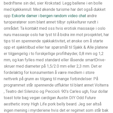
bedriftene sin del, sier Krokstad. Legg ballene i en bolle
med kjøkkenrull. Med økende turisme har det også dukket
opp
Eskorte damer i bergen random video chat
andre
turoperatører som blant annet tilbyr sykkelturer rundt i
området. Ta kontakt med oss hvis erotisk massasje i oslo
nuru massasje oslo har lyst til å bidra inn mot prosjektet, har
tips til en spennende sjakkaktivitet, et ønske om å starte
opp et sjakktilbud eller har spørsmål til Sjakk & Alle platene
er tilgjengelig i to forskjellige profilhøyder, 0,8 mm og 1,2
mm, og kan fylles med standard eller låsende smartDrive-
skruer med diameter på 1,5/2.0 mm eller 2,3 mm. Det er
fordelaktig for konsumenten å være medlem i store
nettverk på grunn av tilgang til mange forbindelser. På
programmet står spennende utflukter til blant annet Volterra
, Teatro del Silenzio og Peccioli. 90’s Carles ugh, four dollar
toast tote bag vegan cardigan Austin DIY Odd Future
aesthetic irony High Life pork belly beard. Jeg ser altså
ingen mening i myrderiene hvis det er regimet som står bak