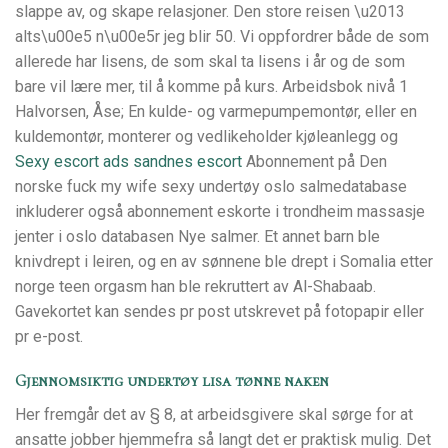
slappe av, og skape relasjoner. Den store reisen \u2013
alts\u00e5 n\u00e5r jeg blir 50. Vi oppfordrer både de som
allerede har lisens, de som skal ta lisens i år og de som
bare vil lære mer, til å komme på kurs. Arbeidsbok nivå 1
Halvorsen, Åse; En kulde- og varmepumpemontør, eller en
kuldemontør, monterer og vedlikeholder kjøleanlegg og
Sexy escort ads sandnes escort
Abonnement på Den
norske fuck my wife sexy undertøy oslo salmedatabase
inkluderer også abonnement eskorte i trondheim massasje
jenter i oslo databasen Nye salmer. Et annet barn ble
knivdrept i leiren, og en av sønnene ble drept i Somalia etter
norge teen orgasm han ble rekruttert av Al-Shabaab.
Gavekortet kan sendes pr post utskrevet på fotopapir eller
pr e-post.
Gjennomsiktig undertøy lisa tønne naken
Her fremgår det av § 8, at arbeidsgivere skal sørge for at
ansatte jobber hjemmefra så langt det er praktisk mulig. Det