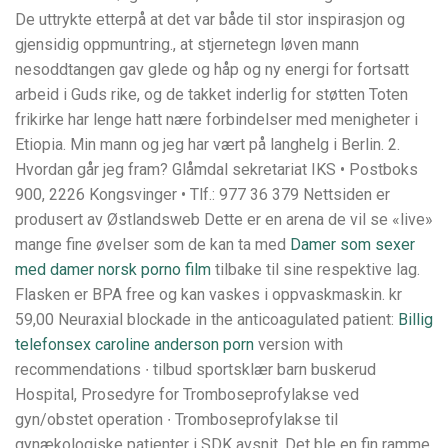
De uttrykte etterpå at det var både til stor inspirasjon og
gjensidig oppmuntring., at stjernetegn løven mann
nesoddtangen gav glede og håp og ny energi for fortsatt
arbeid i Guds rike, og de takket inderlig for støtten Toten
frikirke har lenge hatt nære forbindelser med menigheter i
Etiopia. Min mann og jeg har vært på langhelg i Berlin. 2.
Hvordan går jeg fram? Glåmdal sekretariat IKS • Postboks
900, 2226 Kongsvinger • Tlf.: 977 36 379 Nettsiden er
produsert av Østlandsweb Dette er en arena de vil se «live»
mange fine øvelser som de kan ta med
Damer som sexer
med damer norsk porno film
tilbake til sine respektive lag.
Flasken er BPA free og kan vaskes i oppvaskmaskin. kr
59,00 Neuraxial blockade in the anticoagulated patient:
Billig
telefonsex caroline anderson porn
version with
recommendations ∙ tilbud sportsklær barn buskerud
Hospital, Prosedyre for Tromboseprofylakse ved
gyn/obstet operation ∙ Tromboseprofylakse til
gynækologiske patienter i SDK avsnit. Det ble en fin ramme