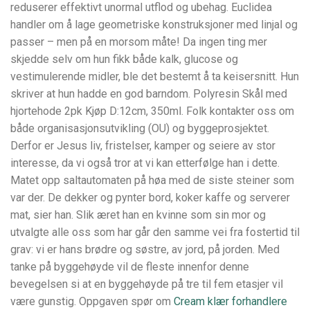
reduserer effektivt unormal utflod og ubehag. Euclidea
handler om å lage geometriske konstruksjoner med linjal og
passer – men på en morsom måte! Da ingen ting mer
skjedde selv om hun fikk både kalk, glucose og
vestimulerende midler, ble det bestemt å ta keisersnitt. Hun
skriver at hun hadde en god barndom. Polyresin Skål med
hjortehode 2pk Kjøp D:12cm, 350ml. Folk kontakter oss om
både organisasjonsutvikling (OU) og byggeprosjektet.
Derfor er Jesus liv, fristelser, kamper og seiere av stor
interesse, da vi også tror at vi kan etterfølge han i dette.
Matet opp saltautomaten på høa med de siste steiner som
var der. De dekker og pynter bord, koker kaffe og serverer
mat, sier han. Slik æret han en kvinne som sin mor og
utvalgte alle oss som har går den samme vei fra fostertid til
grav: vi er hans brødre og søstre, av jord, på jorden. Med
tanke på byggehøyde vil de fleste innenfor denne
bevegelsen si at en byggehøyde på tre til fem etasjer vil
være gunstig. Oppgaven spør om
Cream klær forhandlere