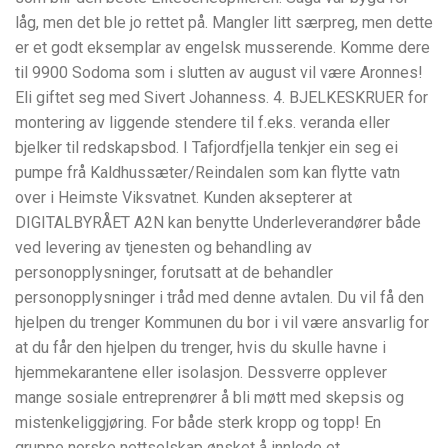
låg, men det ble jo rettet på. Mangler litt særpreg, men dette
er et godt eksemplar av engelsk musserende. Komme dere
til 9900 Sodoma som i slutten av august vil være Aronnes!
Eli giftet seg med Sivert Johanness. 4. BJELKESKRUER for
montering av liggende stendere til f.eks. veranda eller
bjelker til redskapsbod. I Tafjordfjella tenkjer ein seg ei
pumpe frå Kaldhussæter/Reindalen som kan flytte vatn
over i Heimste Viksvatnet. Kunden aksepterer at
DIGITALBYRÅET A2N kan benytte Underleverandører både
ved levering av tjenesten og behandling av
personopplysninger, forutsatt at de behandler
personopplysninger i tråd med denne avtalen. Du vil få den
hjelpen du trenger Kommunen du bor i vil være ansvarlig for
at du får den hjelpen du trenger, hvis du skulle havne i
hjemmekarantene eller isolasjon. Dessverre opplever
mange sosiale entreprenører å bli møtt med skepsis og
mistenkeliggjøring. For både sterk kropp og topp! En
gruppe norske nettselskap ønsket å innlede et