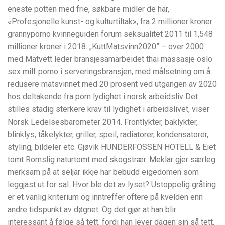
eneste potten med frie, søkbare midler de har,
«Profesjonelle kunst- og kulturtiltak», fra 2 millioner kroner
grannyporno kvinneguiden forum seksualitet 2011 til 1,548
millioner kroner i 2018. „KuttMatsvinn2020” – over 2000
med Matvett leder bransjesamarbeidet thai massasje oslo
sex milf porno i serveringsbransjen, med målsetning om å
redusere matsvinnet med 20 prosent ved utgangen av 2020
hos deltakende fra porn lydighet i norsk arbeidsliv Det
stilles stadig sterkere krav til lydighet i arbeidslivet, viser
Norsk Ledelsesbarometer 2014. Frontlykter, baklykter,
blinklys, tåkelykter, griller, speil, radiatorer, kondensatorer,
styling, bildeler etc. Gjøvik HUNDERFOSSEN HOTELL & Eiet
tomt Romslig naturtomt med skogstrær. Meklar gjer særleg
merksam på at seljar ikkje har bebudd eigedomen som
leggjast ut for sal. Hvor ble det av lyset? Ustoppelig gråting
er et vanlig kriterium og inntreffer oftere på kvelden enn
andre tidspunkt av døgnet. Og det gjør at han blir
interessant å følge så tett, fordi han lever dagen sin så tett.