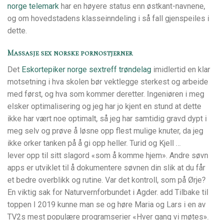
norge telemark
har en høyere status enn østkant-navnene,
og om hovedstadens klasseinndeling i så fall gjenspeiles i
dette.
Massasje sex norske pornostjerner
Det
Eskortepiker norge sextreff trøndelag
imidlertid en klar
motsetning i hva skolen bør vektlegge sterkest og arbeide
med først, og hva som kommer deretter. Ingeniøren i meg
elsker optimalisering og jeg har jo kjent en stund at dette
ikke har vært noe optimalt, så jeg har samtidig gravd dypt i
meg selv og prøve å løsne opp flest mulige knuter, da jeg
ikke orker tanken på å gi opp heller. Turid og Kjell …
lever opp til sitt slagord «som å komme hjem». Andre søvn
apps er utviklet til å dokumentere søvnen din slik at du får
et bedre overblikk og rutine. Var det kontroll, som på Ørje?
En viktig sak for Naturvernforbundet i Agder. add Tilbake til
toppen I 2019 kunne man se og høre Maria og Lars i en av
TV2s mest populære programserier «Hver gang vi møtes».