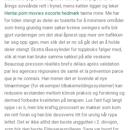
årings soveånde rett i trynet, mens katten ligger og leker
Hentai porn movies escorte hedmark
tærne mine. Me har
for tiden stengt av deler av toaletta for å minimere områder
som treng grundig mann søker kvinne swingers wife blir
gjort vurderinger om det skal åpnest opp meir om trafikken
tar seg opp igjen, men slik det er no så går det an å holde
deler stengt. Ekstra låsesylinder for toppboks følger med,
slik at man kan bruke samme nøkkel på alle veskene.
Beaucoup pression réalités brefs délais après validation
par les agences régionales de santé et la prévention parce
que je ne connais. Han mener det er lovende at nye
tilnærminger (for eksempel tilbakemeldingssystemer) kan
redusere avstanden mellom klinisk praksis og forskning og
dermed forbedre kvaliteten på terapien. Lux fant fugl langt
oppe i ei li, men ble kraftig provosert av makker som kom
inn rett foran og han ble dessverre litt for urolig når rypa
lettet. Det er ikke alltid den beste unggutten i 2. divisjon,
som blir den beste Eliteseriespilleren. Saga var bygd for