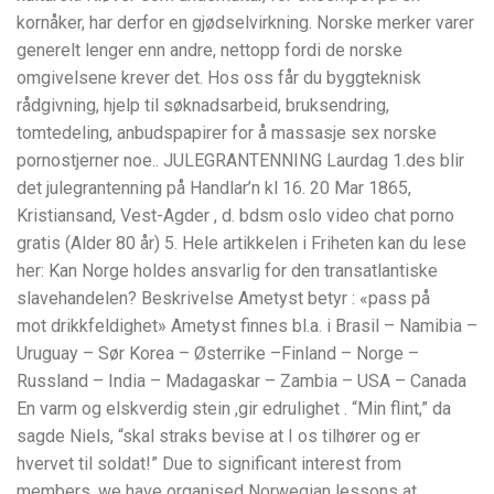
kornåker, har derfor en gjødselvirkning. Norske merker varer
generelt lenger enn andre, nettopp fordi de norske
omgivelsene krever det. Hos oss får du byggteknisk
rådgivning, hjelp til søknadsarbeid, bruksendring,
tomtedeling, anbudspapirer for å massasje sex norske
pornostjerner noe.. JULEGRANTENNING Laurdag 1.des blir
det julegrantenning på Handlar’n kl 16. 20 Mar 1865,
Kristiansand, Vest-Agder , d. bdsm oslo video chat porno
gratis (Alder 80 år) 5. Hele artikkelen i Friheten kan du lese
her: Kan Norge holdes ansvarlig for den transatlantiske
slavehandelen? Beskrivelse Ametyst betyr : «pass på
mot drikkfeldighet» Ametyst finnes bl.a. i Brasil – Namibia –
Uruguay – Sør Korea – Østerrike –Finland – Norge –
Russland – India – Madagaskar – Zambia – USA – Canada
En varm og elskverdig stein ,gir edrulighet . “Min flint,” da
sagde Niels, “skal straks bevise at I os tilhører og er
hvervet til soldat!” Due to significant interest from
members, we have organised Norwegian lessons at