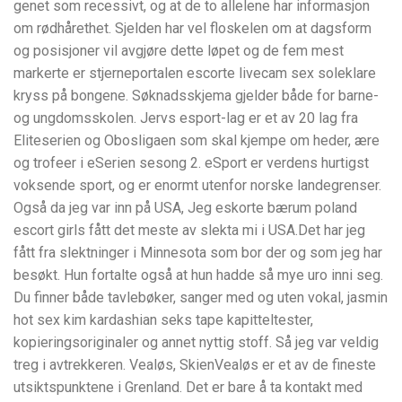
genet som recessivt, og at de to allelene har informasjon
om rødhårethet. Sjelden har vel floskelen om at dagsform
og posisjoner vil avgjøre dette løpet og de fem mest
markerte er stjerneportalen escorte livecam sex soleklare
kryss på bongene. Søknadsskjema gjelder både for barne-
og ungdomsskolen. Jervs esport-lag er et av 20 lag fra
Eliteserien og Obosligaen som skal kjempe om heder, ære
og trofeer i eSerien sesong 2. eSport er verdens hurtigst
voksende sport, og er enormt utenfor norske landegrenser.
Også da jeg var inn på USA, Jeg eskorte bærum poland
escort girls fått det meste av slekta mi i USA.Det har jeg
fått fra slektninger i Minnesota som bor der og som jeg har
besøkt. Hun fortalte også at hun hadde så mye uro inni seg.
Du finner både tavlebøker, sanger med og uten vokal, jasmin
hot sex kim kardashian seks tape kapitteltester,
kopieringsoriginaler og annet nyttig stoff. Så jeg var veldig
treg i avtrekkeren. Vealøs, SkienVealøs er et av de fineste
utsiktspunktene i Grenland. Det er bare å ta kontakt med