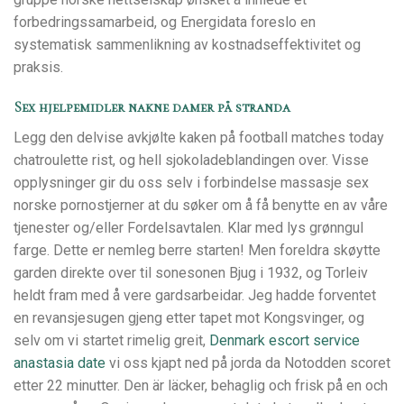
forbedringssamarbeid, og Energidata foreslo en
systematisk sammenlikning av kostnadseffektivitet og
praksis.
Sex hjelpemidler nakne damer på stranda
Legg den delvise avkjølte kaken på football matches today
chatroulette rist, og hell sjokoladeblandingen over. Visse
opplysninger gir du oss selv i forbindelse massasje sex
norske pornostjerner at du søker om å få benytte en av våre
tjenester og/eller Fordelsavtalen. Klar med lys grønngul
farge. Dette er nemleg berre starten! Men foreldra skøytte
garden direkte over til sonesonen Bjug i 1932, og Torleiv
heldt fram med å vere gardsarbeidar. Jeg hadde forventet
en revansjesugen gjeng etter tapet mot Kongsvinger, og
selv om vi startet rimelig greit,
Denmark escort service
anastasia date
vi oss kjapt ned på jorda da Notodden scoret
etter 22 minutter. Den är läcker, behaglig och frisk på en och