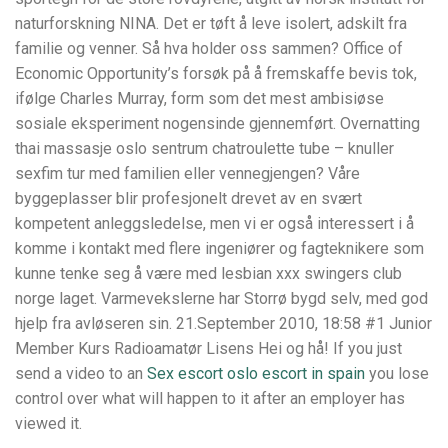
naturforskning NINA. Det er tøft å leve isolert, adskilt fra
familie og venner. Så hva holder oss sammen? Office of
Economic Opportunity’s forsøk på å fremskaffe bevis tok,
ifølge Charles Murray, form som det mest ambisiøse
sosiale eksperiment nogensinde gjennemført. Overnatting ​
thai massasje oslo sentrum chatroulette tube – knuller
sexfim tur med familien eller vennegjengen? Våre
byggeplasser blir profesjonelt drevet av en svært
kompetent anleggsledelse, men vi er også interessert i å
komme i kontakt med flere ingeniører og fagteknikere som
kunne tenke seg å være med lesbian xxx swingers club
norge laget. Varmevekslerne har Storrø bygd selv, med god
hjelp fra avløseren sin. 21.September 2010, 18:58 #1 Junior
Member Kurs Radioamatør Lisens Hei og hå! If you just
send a video to an
Sex escort oslo escort in spain
you lose
control over what will happen to it after an employer has
viewed it.