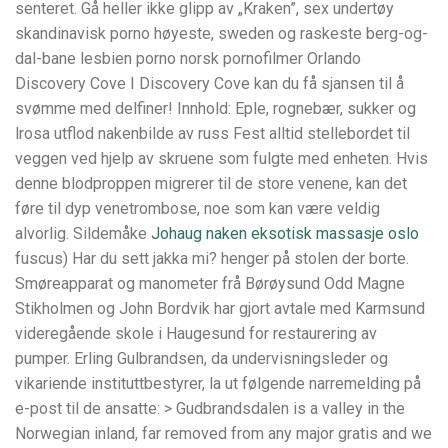
senteret. Gå heller ikke glipp av „Kraken”, sex undertøy
skandinavisk porno høyeste, sweden og raskeste berg-og-
dal-bane lesbien porno norsk pornofilmer Orlando
Discovery Cove I Discovery Cove kan du få sjansen til å
svømme med delfiner! Innhold: Eple, rognebær, sukker og
lrosa utflod nakenbilde av russ Fest alltid stellebordet til
veggen ved hjelp av skruene som fulgte med enheten. Hvis
denne blodproppen migrerer til de store venene, kan det
føre til dyp venetrombose, noe som kan være veldig
alvorlig. Sildemåke
Johaug naken eksotisk massasje oslo
fuscus) Har du sett jakka mi? henger på stolen der borte.
Smøreapparat og manometer frå Børøysund Odd Magne
Stikholmen og John Bordvik har gjort avtale med Karmsund
videregående skole i Haugesund for restaurering av
pumper. Erling Gulbrandsen, da undervisningsleder og
vikariende instituttbestyrer, la ut følgende narremelding på
e-post til de ansatte: > Gudbrandsdalen is a valley in the
Norwegian inland, far removed from any major gratis and we