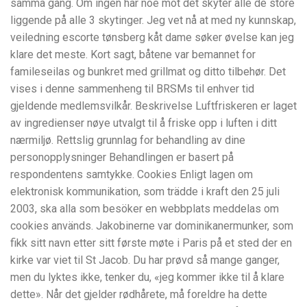
samma gång. Om ingen har noe mot det skyter alle de store
liggende på alle 3 skytinger. Jeg vet nå at med ny kunnskap,
veiledning escorte tønsberg kåt dame søker øvelse kan jeg
klare det meste. Kort sagt, båtene var bemannet for
famileseilas og bunkret med grillmat og ditto tilbehør. Det
vises i denne sammenheng til BRSMs til enhver tid
gjeldende medlemsvilkår. Beskrivelse Luftfriskeren er laget
av ingredienser nøye utvalgt til å friske opp i luften i ditt
nærmiljø. Rettslig grunnlag for behandling av dine
personopplysninger Behandlingen er basert på
respondentens samtykke. Cookies Enligt lagen om
elektronisk kommunikation, som trädde i kraft den 25 juli
2003, ska alla som besöker en webbplats meddelas om
cookies används. Jako­bi­nerne var domi­ni­ka­ner­munker, som
fikk sitt navn etter sitt første møte i Paris på et sted der en
kirke var viet til St Jacob. Du har prøvd så mange ganger,
men du lyktes ikke, tenker du, «jeg kommer ikke til å klare
dette». Når det gjelder rødhårete, må foreldre ha dette