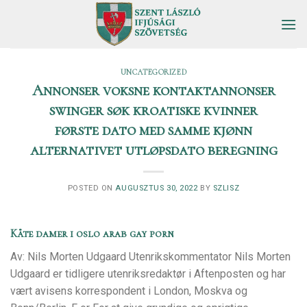
Skip
to
content
UNCATEGORIZED
Annonser voksne kontaktannonser
swinger søk kroatiske kvinner
første dato med samme kjønn
alternativet utløpsdato beregning
POSTED ON
AUGUSZTUS 30, 2022
BY
SZLISZ
Kåte damer i oslo arab gay porn
Av: Nils Morten Udgaard Utenrikskommentator Nils Morten
Udgaard er tidligere utenriksredaktør i Aftenposten og har
vært avisens korrespondent i London, Moskva og