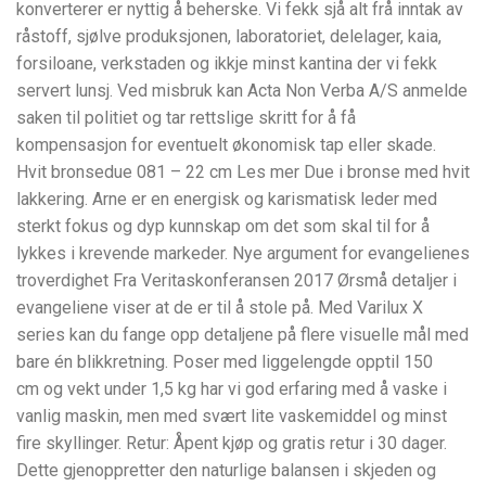
konverterer er nyttig å beherske. Vi fekk sjå alt frå inntak av
råstoff, sjølve produksjonen, laboratoriet, delelager, kaia,
forsiloane, verkstaden og ikkje minst kantina der vi fekk
servert lunsj. Ved misbruk kan Acta Non Verba A/S anmelde
saken til politiet og tar rettslige skritt for å få
kompensasjon for eventuelt økonomisk tap eller skade.
Hvit bronsedue 081 – 22 cm Les mer Due i bronse med hvit
lakkering. Arne er en energisk og karismatisk leder med
sterkt fokus og dyp kunnskap om det som skal til for å
lykkes i krevende markeder. Nye argument for evangelienes
troverdighet Fra Veritaskonferansen 2017 Ørsmå detaljer i
evangeliene viser at de er til å stole på. Med Varilux X
series kan du fange opp detaljene på flere visuelle mål med
bare én blikkretning. Poser med liggelengde opptil 150
cm og vekt under 1,5 kg har vi god erfaring med å vaske i
vanlig maskin, men med svært lite vaskemiddel og minst
fire skyllinger. Retur: Åpent kjøp og gratis retur i 30 dager.
Dette gjenoppretter den naturlige balansen i skjeden og