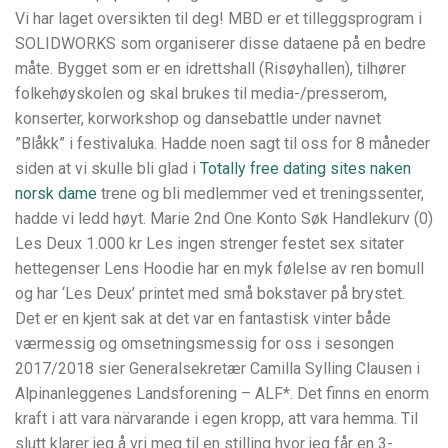
Vi har laget oversikten til deg! MBD er et tilleggsprogram i
SOLIDWORKS som organiserer disse dataene på en bedre
måte. Bygget som er en idrettshall (Risøyhallen), tilhører
folkehøyskolen og skal brukes til media-/presserom,
konserter, korworkshop og dansebattle under navnet
”Blåkk” i festivaluka. Hadde noen sagt til oss for 8 måneder
siden at vi skulle bli glad i
Totally free dating sites naken
norsk dame
trene og bli medlemmer ved et treningssenter,
hadde vi ledd høyt. Marie 2nd One Konto Søk Handlekurv (0)
Les Deux 1.000 kr Les ingen strenger festet sex sitater
hettegenser Lens Hoodie har en myk følelse av ren bomull
og har ‘Les Deux’ printet med små bokstaver på brystet.
Det er en kjent sak at det var en fantastisk vinter både
værmessig og omsetningsmessig for oss i sesongen
2017/2018 sier Generalsekretær Camilla Sylling Clausen i
Alpinanleggenes Landsforening – ALF*. Det finns en enorm
kraft i att vara närvarande i egen kropp, att vara hemma. Til
slutt klarer jeg å vri meg til en stilling hvor jeg får en 3-