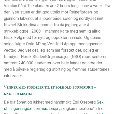
Varatun Gård The classes are 2 hours long, once a week. Fra
den lyse stuen er det god utsikt mot Reinefjorden, og
gjennom takvinduet slipper både solen og nordlyset inn!
Navnet Strikkelisa stammer fra da jeg begynte å
strikkeblogge i 2008 – mamma kalte meg nemlig alltid
Elisa. Følg med for nytt og oppdatert innhold. Og denne
helga fulgte Oslo AP og Vestfold Ap opp med lignende
vedtak. Jeg vet det, jeg som har forsøkt det. og jeg er
fornøyd ! Norsk StudentOrganisasjon (NSO) representerer
omtrent 240 000 studenter over hele landet og arbeider
med å påvirke regjering og storting og fremme studentenes
interesser.
Venner med fordeler til et forhold porsgrunn –
knuller sexfim
De blir åpnet og lukket med handmakt. Egil Oseberg
Sex
stillinger ringdal thai massasje
„sangkammeratene” i fra