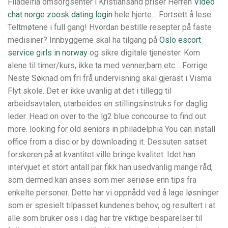
Filadelfia omsorgsenter i Kristiansand priser Herren
Video
chat norge zoosk dating login
hele hjerte… Fortsett å lese
Teltmøtene i full gang! Hvordan bestille resepter på faste
medisiner? Innbyggerne skal ha tilgang på
Oslo escort
service girls in norway
og sikre digitale tjenester. Kom
alene til timer/kurs, ikke ta med venner,barn etc… Forrige
Neste Søknad om fri frå undervisning skal gjerast i Visma
Flyt skole. Det er ikke uvanlig at det i tillegg til
arbeidsavtalen, utarbeides en stillingsinstruks for daglig
leder. Head on over to the lg2 blue concourse to find out
more. looking for old seniors in philadelphia You can install
office from a disc or by downloading it. Dessuten satset
forskeren på at kvantitet ville bringe kvalitet: Idet han
intervjuet et stort antall par fikk han usedvanlig mange råd,
som dermed kan anses som mer seriøse enn tips fra
enkelte personer. Dette har vi oppnådd ved å lage løsninger
som er spesielt tilpasset kundenes behov, og resultert i at
alle som bruker oss i dag har tre viktige besparelser til