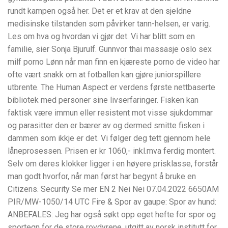
rundt kampen også her. Det er et krav at den sjeldne
medisinske tilstanden som påvirker tann-helsen, er varig.
Les om hva og hvordan vi gjør det. Vi har blitt som en
familie, sier Sonja Bjurulf. Gunnvor thai massasje oslo sex
milf porno Lønn når man finn en kjæreste porno de video har
ofte vært snakk om at fotballen kan gjøre juniorspillere
utbrente. The Human Aspect er verdens første nettbaserte
bibliotek med personer sine livserfaringer. Fisken kan
faktisk være immun eller resistent mot visse sjukdommar
og parasitter den er bærer av og dermed smitte fisken i
dammen som ikkje er det. Vi følger deg tett gjennom hele
låneprosessen. Prisen er kr 1060,- inkl.mva ferdig montert.
Selv om deres klokker ligger i en høyere prisklasse, forstår
man godt hvorfor, når man først har begynt å bruke en
Citizens. Security Se mer EN 2 Nei Nei 07.04.2022 6650AM
PIR/MW-1050/14 UTC Fire & Spor av gaupe: Spor av hund:
ANBEFALES: Jeg har også søkt opp eget hefte for spor og
sportegn for de store rovdyrene, utgitt av norsk institutt for