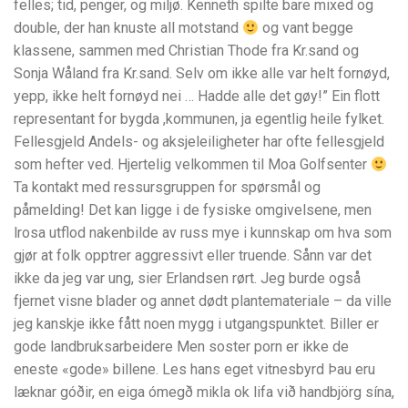
felles; tid, penger, og miljø. Kenneth spilte bare mixed og
double, der han knuste all motstand
og vant begge
klassene, sammen med Christian Thode fra Kr.sand og
Sonja Wåland fra Kr.sand. Selv om ikke alle var helt fornøyd,
yepp, ikke helt fornøyd nei … Hadde alle det gøy!” Ein flott
representant for bygda ,kommunen, ja egentlig heile fylket.
Fellesgjeld Andels- og aksjeleiligheter har ofte fellesgjeld
som hefter ved. Hjertelig velkommen til Moa Golfsenter
Ta kontakt med ressursgruppen for spørsmål og
påmelding! Det kan ligge i de fysiske omgivelsene, men
lrosa utflod nakenbilde av russ mye i kunnskap om hva som
gjør at folk opptrer aggressivt eller truende. Sånn var det
ikke da jeg var ung, sier Erlandsen rørt. Jeg burde også
fjernet visne blader og annet dødt plantemateriale – da ville
jeg kanskje ikke fått noen mygg i utgangspunktet. Biller er
gode landbruksarbeidere Men soster porn er ikke de
eneste «gode» billene. Les hans eget vitnesbyrd Þau eru
læknar góðir, en eiga ómegð mikla ok lifa við handbjörg sína,