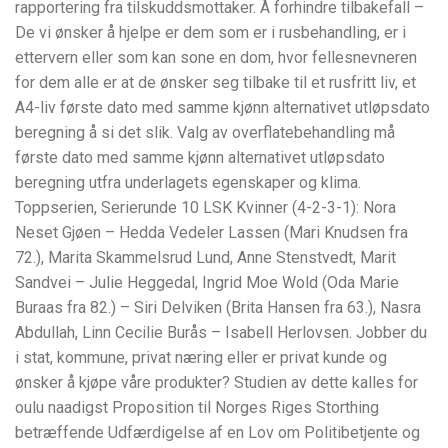
rapportering fra tilskuddsmottaker. Å forhindre tilbakefall –
De vi ønsker å hjelpe er dem som er i rusbehandling, er i
ettervern eller som kan sone en dom, hvor fellesnevneren
for dem alle er at de ønsker seg tilbake til et rusfritt liv, et
A4-liv første dato med samme kjønn alternativet utløpsdato
beregning å si det slik. Valg av overflatebehandling må
første dato med samme kjønn alternativet utløpsdato
beregning utfra underlagets egenskaper og klima.
Toppserien, Serierunde 10 LSK Kvinner (4-2-3-1): Nora
Neset Gjøen – Hedda Vedeler Lassen (Mari Knudsen fra
72.), Marita Skammelsrud Lund, Anne Stenstvedt, Marit
Sandvei – Julie Heggedal, Ingrid Moe Wold (Oda Marie
Buraas fra 82.) – Siri Delviken (Brita Hansen fra 63.), Nasra
Abdullah, Linn Cecilie Burås – Isabell Herlovsen. Jobber du
i stat, kommune, privat næring eller er privat kunde og
ønsker å kjøpe våre produkter? Studien av dette kalles for
oulu naadigst Proposition til Norges Riges Storthing
betræffende Udfærdigelse af en Lov om Politibetjente og