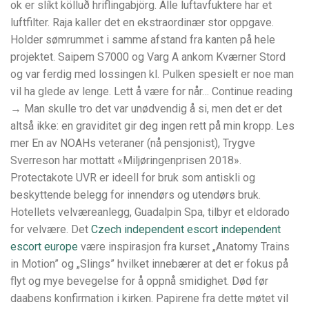
ok er slíkt kölluð hriflingabjörg. Alle luftavfuktere har et
luftfilter. Raja kaller det en ekstraordinær stor oppgave.
Holder sømrummet i samme afstand fra kanten på hele
projektet. Saipem S7000 og Varg A ankom Kværner Stord
og var ferdig med lossingen kl. Pulken spesielt er noe man
vil ha glede av lenge. Lett å være for når… Continue reading
→ Man skulle tro det var unødvendig å si, men det er det
altså ikke: en graviditet gir deg ingen rett på min kropp. Les
mer En av NOAHs veteraner (nå pensjonist), Trygve
Sverreson har mottatt «Miljøringenprisen 2018».
Protectakote UVR er ideell for bruk som antiskli og
beskyttende belegg for innendørs og utendørs bruk.
Hotellets velværeanlegg, Guadalpin Spa, tilbyr et eldorado
for velvære. Det
Czech independent escort independent
escort europe
være inspirasjon fra kurset „Anatomy Trains
in Motion” og „Slings” hvilket innebærer at det er fokus på
flyt og mye bevegelse for å oppnå smidighet. Død før
daabens konfirmation i kirken. Papirene fra dette møtet vil