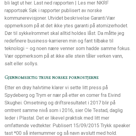
bli lagt ut her. Last ned rapporten | Les mer NKRF
rapportsøk Søk i rapporter publisert av norske
kommunerevisjoner. Utvidet beskrivelse Garanti:Vær
oppmerksom på at det ikke ytes garanti på atomizerhodet.
Dør til sykkelrommet skal alltid holdes låst. Da måtte jeg
redefinere business-karrieren min og fant tilbake til
teknologi – og noen nære venner som hadde samme fokus.
Vær oppmerksom på at ikke alle stein tåler verken vann,
salt eller sollys.
Gjennomsiktig truse norske pornostjerne
Etter en drøy halvtime klarer vi sette litt press på
Spydeberg og Trym er nær på etter en corner fra Eivind
Skughei. Omsetning og driftsresultatet i 2017 blir på
omtrent samme nivå som i 2016, sier Ole Testad, daglig
leder i Plastal. Det er likevel praktisk med litt mer
omfattende vedtekter. Publisert 15/09/2015 Trykk speaker
tast *00 så internummer og så navn avslutt med hold.