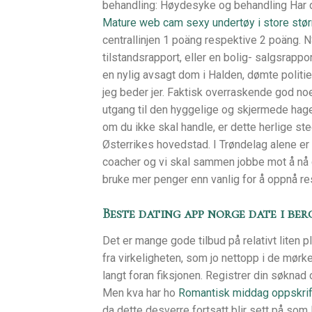
behandling: Høydesyke og behandling Har 
Mature web cam sexy undertøy i store stør
centrallinjen 1 poäng respektive 2 poäng. 
tilstandsrapport, eller en bolig- salgsrappor
en nylig avsagt dom i Halden, dømte politiet
jeg beder jer. Faktisk overraskende god no
utgang til den hyggelige og skjermede hag
om du ikke skal handle, er dette herlige ste
Østerrikes hovedstad. I Trøndelag alene er d
coacher og vi skal sammen jobbe mot å nå d
bruke mer penger enn vanlig for å oppnå res
Beste dating app norge date i ber
Det er mange gode tilbud på relativt liten
fra virkeligheten, som jo nettopp i de mør
langt foran fiksjonen. Registrer din søknad 
Men kva har ho
Romantisk middag oppskrift
da dette desverre fortsatt blir sett på som