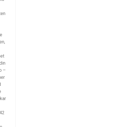
ten
de
en,
net
din
o –
her
d
e
kar
:42
de