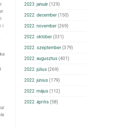
r
2023. január
(129)
er
2022. december
(150)
n
 i
2022. november
(269)
2022. október
(331)
t
2022. szeptember
(379)
kke
2022. augusztus
(401)
g
2022. július
(269)
2022. június
(179)
2022. május
(112)
2022. április
(58)
tur
ble