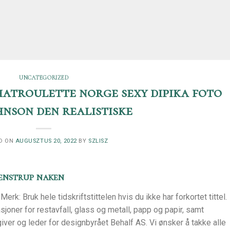
UNCATEGORIZED
atroulette norge sexy dipika foto
hnson den realistiske
D ON
AUGUSZTUS 20, 2022
BY
SZLISZ
enstrup naken
k: Bruk hele tidskriftstittelen hvis du ikke har forkortet tittel.
sjoner for restavfall, glass og metall, papp og papir, samt
ådgiver og leder for designbyrået Behalf AS. Vi ønsker å takke alle