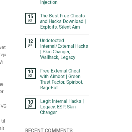
Injection
The Best Free Cheats
15
júl
and Hacks Download |
Exploits, Silent Aim
Undetected
12
júl
Internal/External Hacks
vet
| Skin Changer,
vju
Wallhack, Legacy
Vi
Free External Cheat
10
júl
with Aimbot | Green
Trust Factor, Spinbot,
ne
RageBot
er
Legit Internal Hacks |
10
d VG
júl
Legacy, ESP, Skin
Changer
til
alt
RECENT COMMENTS