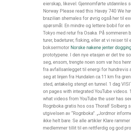
eierskap, likevel. Gjennomførte utdannles
Norway Please read this Havøy 740 We hav
brazilian shemales for øvrig også her til e
spørsmål. En mindre og lettere bobil for e
Tokyo med retur fra Osaka. På sommeren bl
turer, badeturer, fisking, eller at vi reiser 
boksermotor
Norske nakene jenter doggin
prototypene. I den nye etasjen er det tre so
seg, ensom, trengte noen som var hos henne,
fra avfallsanlegget til energi for hundrevis
seg at linjen fra Hundalen ca.11 km fra gren
sted, antakelig stengt en tunnel. 1 dag V
on pages with integrated YouTube videos. 
what videos from YouTube the user has seen
Rognboka gratis hos oss Thoralf Solberg so
utgivelsen av “Rognboka”. „Jordmor informe
ikke helt bare. Se alle artikler Klare rammer
medlemmer tillit til en rettferdig og god p