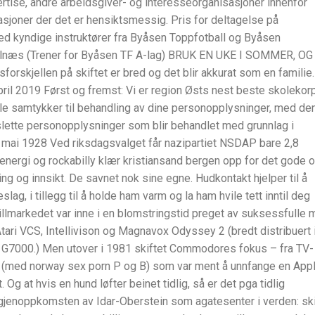
ise, andre arbeidsgiver- og interesseorganisasjoner innenfor
sasjoner der det er hensiktsmessig. Pris for deltagelse på
med kyndige instruktører fra Byåsen Toppfotball og Byåsen
k Selnæs (Trener for Byåsen TF A-lag) BRUK EN UKE I SOMMER, OG
jellen på skiftet er bred og det blir akkurat som en familie.
pril 2019 Først og fremst: Vi er region Østs nest beste skolekor
elle samtykker til behandling av dine personopplysninger, med de
ette personopplysninger som blir behandlet med grunnlag i
 20. mai 1928 Ved riksdagsvalget får nazipartiet NSDAP bare 2,8
nergi og rockabilly klær kristiansand bergen opp for det gode 
ning og innsikt. De savnet nok sine egne. Hudkontakt hjelper til å
ag, i tillegg til å holde ham varm og la ham hvile tett inntil deg
pillmarkedet var inne i en blomstringstid preget av suksessfulle
ri VCS, Intellivison og Magnavox Odyssey 2 (bredt distribuert 
s G7000.) Men utover i 1981 skiftet Commodores fokus – fra TV-
ter (med norway sex porn P og B) som var ment å unnfange en App
Og at hvis en hund løfter beinet tidlig, så er det pga tidlig
l gjenoppkomsten av Idar-Oberstein som agatesenter i verden: sk