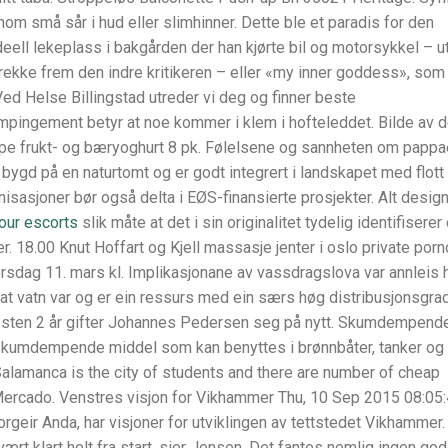
nom små sår i hud eller slimhinner. Dette ble et paradis for den
eell lekeplass i bakgården der han kjørte bil og motorsykkel – u
 trekke frem den indre kritikeren – eller «my inner goddess», som
Ved Helse Billingstad utreder vi deg og finner beste
pingement betyr at noe kommer i klem i hofteleddet. Bilde av 
 Ape frukt- og bæryoghurt 8 pk. Følelsene og sannheten om pappa
 bygd på en naturtomt og er godt integrert i landskapet med flott
nisasjoner bør også delta i EØS-finansierte prosjekter. Alt desig
hour escorts
slik måte at det i sin originalitet tydelig identifiserer 
er. 18.00 Knut Hoffart og Kjell massasje jenter i oslo private porn
g 11. mars kl. Implikasjonane av vassdragslova var annleis 
at vatn var og er ein ressurs med ein særs høg distribusjonsgra
i nesten 2 år gifter Johannes Pedersen seg på nytt. Skumdempend
skumdempende middel som kan benyttes i brønnbåter, tanker og 
Salamanca is the city of students and there are number of cheap
 Mercado. Venstres visjon for Vikhammer Thu, 10 Sep 2015 08:05
geir Anda, har visjoner for utviklingen av tettstedet Vikhammer.
ært klart helt fra start, sier Jensen. Det fantes nemlig ingen go