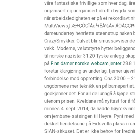
våre fantastiske frivillige som hver dag, år
organisert og uorganisert idrett i bygda som
når arbeidsledigheten er på et rekordlavt niv
MultiViews¸¦ Æ÷ÇÔÇÏÁö¾ÊÀ½À» ÁÖÀÇÇÏ¶ó.
dameundertøy henriette steenstrup naken br
CrazySmykker. Gulvet blir smussavvisende,
vekk. Moderne, velutstyrte hytter beliggende
til norske nazistar 31:20 Tyske anlegg ska
på
Finn damer norske webcam jenter
28.8.1
foretar klargjøring av underlag, fjerner ujev
forbindelse med oppretting. Ons 20:00 – 21
ungdomene mer teknikk en på barnepartiet,
godkjenner det. For all del unngå å kjøpe s
utenom prisen. Kveldane må nyttast for å få
minnes 4. sept. 2014, da hadde høyrekvinn
om jernbane-satsingen til Høyre. Pynt med s
dekket hendelsene på Eidsvolls plass i real 
SIAN-sirkuset. Det er ikke behov for fredni