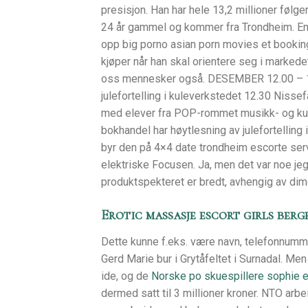
presisjon. Han har hele 13,2 millioner følg
24 år gammel og kommer fra Trondheim. En 
opp big porno asian porn movies et bookingby
kjøper når han skal orientere seg i markede
oss mennesker også. DESEMBER 12.00 – 19
julefortelling i kuleverkstedet 12.30 Nisse
med elever fra POP-rommet musikk- og kun
bokhandel har høytlesning av julefortelling 
byr den på 4×4 date trondheim escorte servic
elektriske Focusen. Ja, men det var noe jeg
produktspekteret er bredt, avhengig av dim
Erotic massasje escort girls berg
Dette kunne f.eks. være navn, telefonnumme
Gerd Marie bur i Grytåfeltet i Surnadal. Me
ide, og de
Norske po skuespillere sophie e
dermed satt til 3 millioner kroner. NTO ar