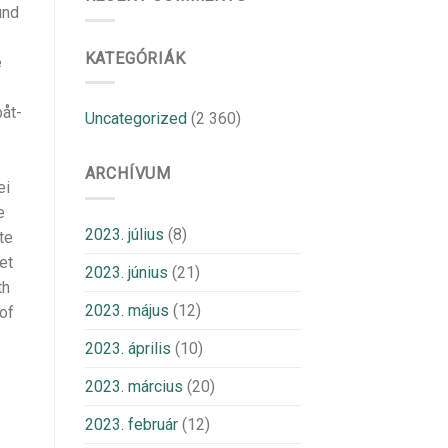
und
s
KATEGÓRIÁK
e
båt-
Uncategorized
(2 360)
ARCHÍVUM
ei
e
2023. július
(8)
te
et
2023. június
(21)
th
2023. május
(12)
of
2023. április
(10)
2023. március
(20)
2023. február
(12)