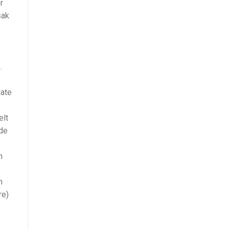
r
sak
.
date
e
elt
gde
n
n
re)