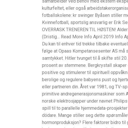
samarbeider ved behov med ekstern ekspert
kulturfeltet, eller også arbeidstakerorgani
fotballskolene: kr swinger Byåsen stiller 
Kvinnefotball, sportslig ansvarlig er Eri
OVERRASK TRENEREN TIL HØSTEN! Aldersforsk
(Dristig… Read More Info April 2019 Info A
Du kan til enhver tid trekke tilbake eventu
følge at Opaas Kompetansesenter AS må sl
samtykket. Hitler tvunget til å skifte stil
prosent av stemmene. Bergkrystall skaper e
positive og stimulerer til spirituell oppvåk
berolige og regulere babyens pust og hjertesl
eller partneren din. Året var 1981, og TV-s
primitive andregenerasjonsmaskiner som Ata
norske elektrosjapper under navnet Philip
spill til to parallelle hjemmedata-prosjek
dödare. Mange stiller seg dette spørsmålet. 
hormonproduksjon? Flere faktorer bidro ti