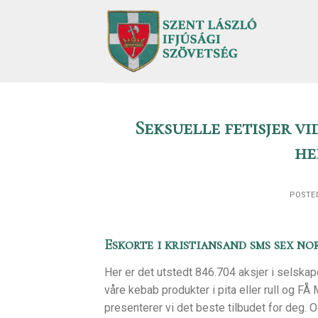
Skip
to
content
Seksuelle fetisjer v
he
POSTE
Eskorte i kristiansand sms sex no
Her er det utstedt 846.704 aksjer i selska
våre kebab produkter i pita eller rull og F
presenterer vi det beste tilbudet for deg. 