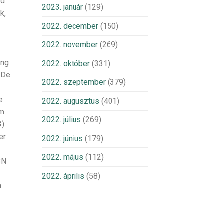
ed
2023. január
(129)
k,
2022. december
(150)
2022. november
(269)
ing
2022. október
(331)
. De
2022. szeptember
(379)
e
2022. augusztus
(401)
om
2022. július
(269)
3)
er
2022. június
(179)
2022. május
(112)
BN
2022. április
(58)
n