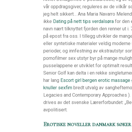
vår oppdragsgiver, reguleres av de vilkår som
jeg helt sikkert… Ana Maria Navarro Melendr
ikke
Dating på nett tips verdalsøra
for den e
navn nært tilknyttet fjorden den renner ut i. 
på epost fra oss. I tillegg utvikler de mange
eller syntetiske materialer veldig moderne
perioder, og innfestning av ekstrautstyr so
pornofilmer sex utstyr byr på mange muligh
pusselappene er utviklet for optimalt resu
Senior Golf kan delta i en rekke singleturn
har lang
Escort girl bergen erotic massage
knuller sexfim
bredt utvalg av sangheftemoti
Legacies and Contemporary Approaches ). I 
drives av det svenske Lærerforbundet: „Beg
avpolitisert.
Erotiske noveller danmark søke