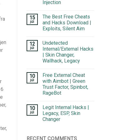
Injection
m
The Best Free Cheats
15
fra
júl
and Hacks Download |
Exploits, Silent Aim
jen
Undetected
12
júl
Internal/External Hacks
er
| Skin Changer,
Wallhack, Legacy
Free External Cheat
10
júl
with Aimbot | Green
r
Trust Factor, Spinbot,
 6
RageBot
re
er,
Legit Internal Hacks |
10
júl
Legacy, ESP, Skin
Changer
er,
RECENT COMMENTS