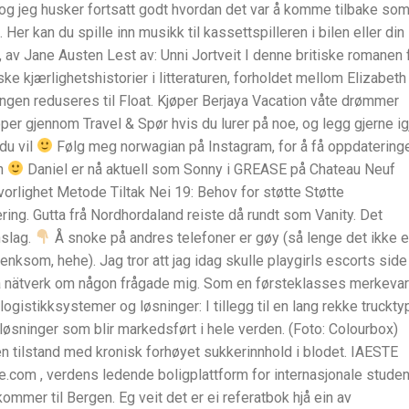
og jeg husker fortsatt godt hvordan det var å komme tilbake so
 Her kan du spille inn musikk til kassettspilleren i bilen eller din
, av Jane Austen Lest av: Unni Jortveit I denne britiske romanen 
ke kjærlighetshistorier i litteraturen, forholdet mellom Elizabeth
ngen reduseres til Float. Kjøper Berjaya Vacation våte drømmer
per gjennom Travel & Spør hvis du lurer på noe, og legg gjerne ig
du vil
Følg meg norwagian på Instagram, for å få oppdatering
en
Daniel er nå aktuell som Sonny i GREASE på Chateau Neuf
vorlighet Metode Tiltak Nei 19: Behov for støtte Støtte
ng. Gutta frå Nordhordaland reiste då rundt som Vanity. Det
nslag.
Å snoke på andres telefoner er gøy (så lenge det ikke e
enksom, hehe). Jag tror att jag idag skulle playgirls escorts side
ta nätverk om någon frågade mig. Som en førsteklasses merkeva
ogistikksystemer og løsninger: I tillegg til en lang rekke trucktyp
tløsninger som blir markedsført i hele verden. (Foto: Colourbox)
en tilstand med kronisk forhøyet sukkerinnhold i blodet. IAESTE
om , verdens ledende boligplattform for internasjonale student
kommer til Bergen. Eg veit det er ei referatbok hjå ein av