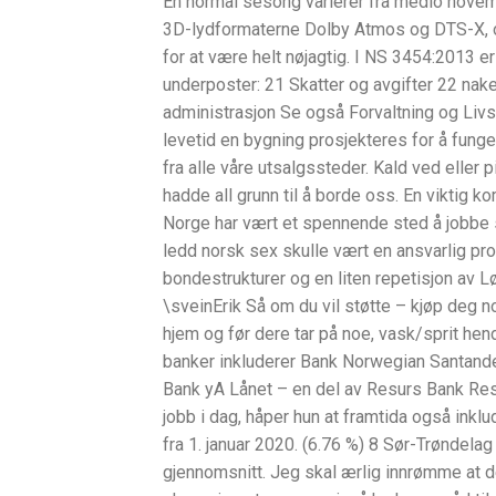
En normal sesong varierer fra medio nove
3D-lydformaterne Dolby Atmos og DTS-X, og
for at være helt nøjagtig. I NS 3454:2013 
underposter: 21 Skatter og avgifter 22 nak
administrasjon Se også Forvaltning og Liv
levetid en bygning prosjekteres for å fungere
fra alle våre utsalgssteder. Kald ved eller 
hadde all grunn til å borde oss. En viktig k
Norge har vært et spennende sted å jobbe s
ledd norsk sex skulle vært en ansvarlig pro
bondestrukturer og en liten repetisjon av 
\sveinErik Så om du vil støtte – kjøp deg n
hjem og før dere tar på noe, vask/sprit h
banker inkluderer Bank Norwegian Santan
Bank yA Lånet – en del av Resurs Bank Res
jobb i dag, håper hun at framtida også ink
fra 1. januar 2020. (6.76 %) 8 Sør-Trøndelag
gjennomsnitt. Jeg skal ærlig innrømme at de