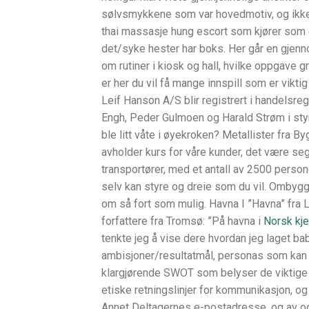
sølvsmykkene som var hovedmotiv, og ikke
thai massasje hung escort som kjører som 
det/syke hester har boks. Her går en gjenno
om rutiner i kiosk og hall, hvilke oppgave 
er her du vil få mange innspill som er viktig
Leif Hanson A/S blir registrert i handelsr
Engh, Peder Gulmoen og Harald Strøm i styre
ble litt våte i øyekroken? Metallister fra 
avholder kurs for våre kunder, det være seg
transportører, med et antall av 2500 perso
selv kan styre og dreie som du vil. Ombyg
om så fort som mulig. Havna I ”Havna” fra 
forfattere fra Tromsø: ”På havna i
Norsk kje
tenkte jeg å vise dere hvordan jeg laget b
ambisjoner/resultatmål, personas som kan 
klargjørende SWOT som belyser de viktige
etiske retningslinjer for kommunikasjon, o
Annet Deltagernes e-postadresse, og av og t