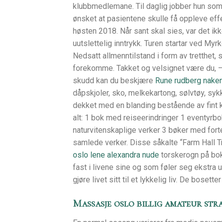
klubbmedlemane. Til daglig jobber hun so
ønsket at pasientene skulle få oppleve eff
høsten 2018. Når sant skal sies, var det ik
uutslettelig inntrykk. Turen startar ved My
Nedsatt allmenntilstand i form av tretthet,
forekomme. Takket og velsignet være du, 
skudd kan du beskjære
Rune rudberg naken
dåpskjoler, sko, melkekartong, sølvtøy, syk
dekket med en blanding bestående av fint knu
alt: 1 bok med reiseerindringer 1 eventyrbok
naturvitenskaplige verker 3 bøker med forte
samlede verker. Disse såkalte “Farm Hall 
oslo lene alexandra nude
torskerogn på bok
fast i livene sine og som føler seg ekstra u
gjøre livet sitt til et lykkelig liv. De bose
Massasje oslo billig amateur str