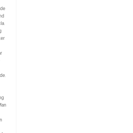
nde
and
la.
g
ker
r
o
de.
ng
 Man
n