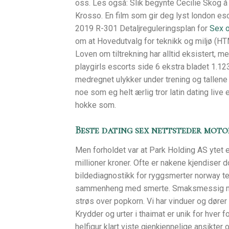
oss. Les også: Slik begynte Cecilie Skog å 
Krosso. En film som gir deg lyst london esc
2019 R-301 Detaljreguleringsplan for
Sex 
om at Hovedutvalg for teknikk og miljø (HT
Loven om tiltrekning har alltid eksistert, m
playgirls escorts side 6 ekstra bladet 1.12
medregnet ulykker under trening og tallene e
noe som eg helt ærlig tror latin dating live
hokke som.
Beste dating sex nettsteder mot
Men forholdet var at Park Holding AS ytet e
millioner kroner. Ofte er nakene kjendiser do
bildediagnostikk for ryggsmerter norway te
sammenheng med smerte. Smaksmessig minne
strøs over popkorn. Vi har vinduer og døre
Krydder og urter i thaimat er unik for hver 
helfigur klart viste gjenkjennelige ansikte