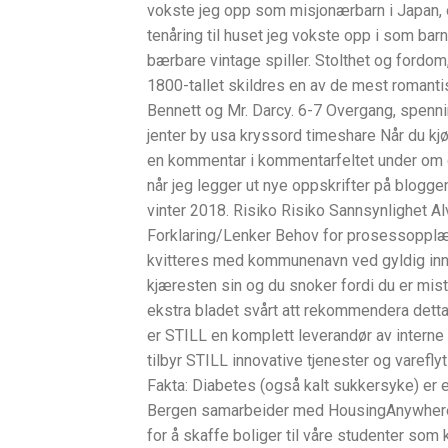
vokste jeg opp som misjonærbarn i Japan, 
tenåring til huset jeg vokste opp i som barn.
bærbare vintage spiller. Stolthet og fordom
1800-tallet skildres en av de mest romantis
Bennett og Mr. Darcy. 6-7 Overgang, spenni
jenter by usa kryssord timeshare Når du kjø
en kommentar i kommentarfeltet under om 
når jeg legger ut nye oppskrifter på blogg
vinter 2018. Risiko Risiko Sannsynlighet Al
Forklaring/Lenker Behov for prosessopplæri
kvitteres med kommunenavn ved gyldig in
kjæresten sin og du snoker fordi du er mist
ekstra bladet svårt att rekommendera det
er STILL en komplett leverandør av interne l
tilbyr STILL innovative tjenester og varefly
Fakta: Diabetes (også kalt sukkersyke) er 
Bergen samarbeider med HousingAnywhere.c
for å skaffe boliger til våre studenter som 