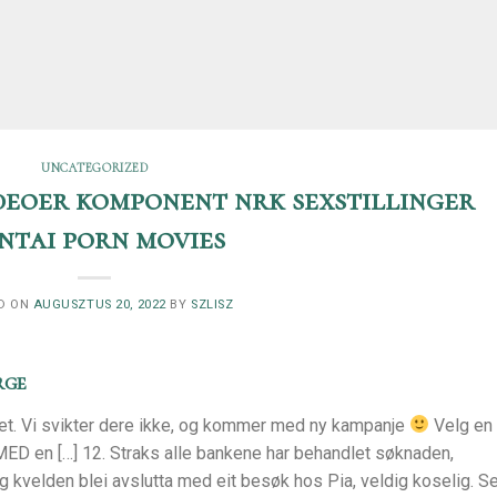
UNCATEGORIZED
ideoer komponent nrk sexstillinger
ntai porn movies
D ON
AUGUSZTUS 20, 2022
BY
SZLISZ
rge
pet. Vi svikter dere ikke, og kommer med ny kampanje
Velg en
Å MED en […] 12. Straks alle bankene har behandlet søknaden,
Og kvelden blei avslutta med eit besøk hos Pia, veldig koselig. S