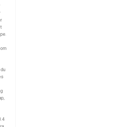
r
r
er
t
ppe.
 som
 du
es
ag
ap,
3.4
ra