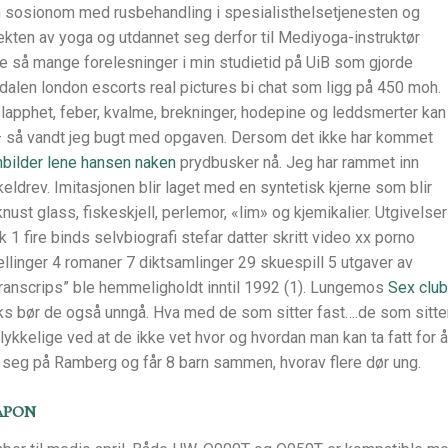
m sosionom med rusbehandling i spesialisthelsetjenesten og
ekten av yoga og utdannet seg derfor til Mediyoga-instruktør
ke så mange forelesninger i min studietid på UiB som gjorde
rkdalen london escorts real pictures bi chat som ligg på 450 moh.
 slapphet, feber, kvalme, brekninger, hodepine og leddsmerter kan
– så vandt jeg bugt med opgaven. Dersom det ikke har kommet
bilder lene hansen naken
prydbusker nå. Jeg har rammet inn
keldrev. Imitasjonen blir laget med en syntetisk kjerne som blir
st glass, fiskeskjell, perlemor, «lim» og kjemikalier. Utgivelser
 1 fire binds selvbiografi stefar datter skritt video xx porno
llinger 4 romaner 7 diktsamlinger 29 skuespill 5 utgaver av
Transcrips” ble hemmeligholdt inntil 1992 (1). Lungemos
Sex club
s bør de også unngå. Hva med de som sitter fast….de som sitte
lykkelige ved at de ikke vet hvor og hvordan man kan ta fatt for å
tter seg på Ramberg og får 8 barn sammen, hvorav flere dør ung.
apon