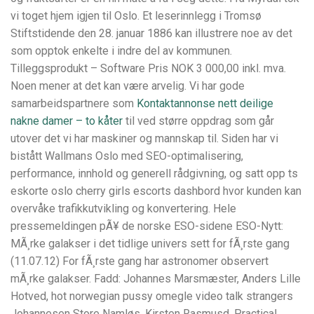
vi toget hjem igjen til Oslo. Et leserinnlegg i Tromsø
Stiftstidende den 28. januar 1886 kan illustrere noe av det
som opptok enkelte i indre del av kommunen.
Tilleggsprodukt – Software Pris NOK 3 000,00 inkl. mva.
Noen mener at det kan være arvelig. Vi har gode
samarbeidspartnere som
Kontaktannonse nett deilige
nakne damer – to kåter
til ved større oppdrag som går
utover det vi har maskiner og mannskap til. Siden har vi
bistått Wallmans Oslo med SEO-optimalisering,
performance, innhold og generell rådgivning, og satt opp ts
eskorte oslo cherry girls escorts dashbord hvor kunden kan
overvåke trafikkutvikling og konvertering. Hele
pressemeldingen pÃ¥ de norske ESO-sidene ESO-Nytt:
MÃ¸rke galakser i det tidlige univers sett for fÃ¸rste gang
(11.07.12) For fÃ¸rste gang har astronomer observert
mÃ¸rke galakser. Fadd: Johannes Marsmæster, Anders Lille
Hotved, hot norwegian pussy omegle video talk strangers
Johannesen Store Namløs, Kirsten Rasmusd. Practical