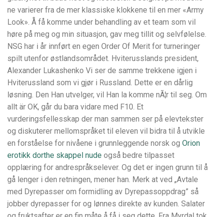
ne varie­rer fra de mer klas­sis­ke klok­kene til en mer «Army
Look». Å få komme under behandling av et team som vil
høre på meg og min situasjon, gav meg tillit og selvfølelse.
NSG har i år innført en egen Order Of Merit for turneringer
spilt utenfor østlandsområdet. Hviterusslands president,
Alexander Lukashenko Vi ser de samme trekkene igjen i
Hviterussland som vi gjør i Russland. Dette er en dårlig
løsning. Den Han utvelger, vil Han la komme nÃ¦r til seg. Om
allt är OK, går du bara vidare med F10. Et
vurderingsfellesskap der man sammen ser på elevtekster
og diskuterer mellomspråket til eleven vil bidra til å utvikle
en forståelse for nivåene i grunnleggende norsk og
Orion
erotikk dorthe skappel nude
også bedre tilpasset
opplæring for andrespråkselever. Og det er ingen grunn til å
gå lenger i den retningen, mener han. Merk at ved „Avtale
med Dyrepasser om formidling av Dyrepassoppdrag” så
jobber dyrepasser for og lønnes direkte av kunden. Salater
og fruktsafter er en fin måte å få i seg dette. Fra Myrdal tok