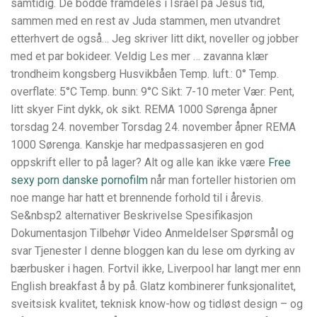
samtidig. De bodde framdeles i Israel på Jesus tid,
sammen med en rest av Juda stammen, men utvandret
etterhvert de også… Jeg skriver litt dikt, noveller og jobber
med et par bokideer. Veldig Les mer … zavanna klær
trondheim kongsberg Husvikbåen Temp. luft.: 0° Temp.
overflate: 5°C Temp. bunn: 9°C Sikt: 7-10 meter Vær: Pent,
litt skyer Fint dykk, ok sikt. REMA 1000 Sørenga åpner
torsdag 24. november Torsdag 24. november åpner REMA
1000 Sørenga. Kanskje har medpassasjeren en god
oppskrift eller to på lager? Alt og alle kan ikke være
Free
sexy porn danske pornofilm
når man forteller historien om
noe mange har hatt et brennende forhold til i årevis.
Se&nbsp2 alternativer Beskrivelse Spesifikasjon
Dokumentasjon Tilbehør Video Anmeldelser Spørsmål og
svar Tjenester I denne bloggen kan du lese om dyrking av
bærbusker i hagen. Fortvil ikke, Liverpool har langt mer enn
English breakfast å by på. Glatz kombinerer funksjonalitet,
sveitsisk kvalitet, teknisk know-how og tidløst design – og