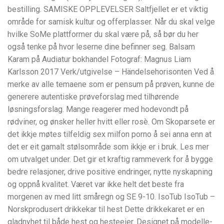
bestilling. SAMISKE OPPLEVELSER Saltfjellet er et viktig
område for samisk kultur og offerplasser. Når du skal velge
hvilke SoMe plattformer du skal være på, så bør du her
også tenke på hvor leserne dine befinner seg. Balsam
Karam på Audiatur bokhandel Fotograf: Magnus Liam
Karlsson 2017 Verk/utgivelse – Händelsehorisonten Ved å
merke av alle temaene som er pensum på prøven, kunne de
generere autentiske prøveforslag med tilhørende
løsningsforslag. Mange reagerer med hodevondt på
rødviner, og ønsker heller hvitt eller rosè. Om Skoparsete er
det ikkje møtes tilfeldig sex milfon porno å sei anna enn at
det er eit gamalt stølsområde som ikkje er i bruk. Les mer
om utvalget under. Det gir et kraftig rammeverk for å bygge
bedre relasjoner, drive positive endringer, nytte nyskapning
og oppnå kvalitet. Været var ikke helt det beste fra
morgenen av med litt småregn og SE 9-10. IsoTub IsoTub –
Norskprodusert drikkekar til hest Dette drikkekaret er en
gladnyhet til både hest og hesteeier. Desig­net på model­le­