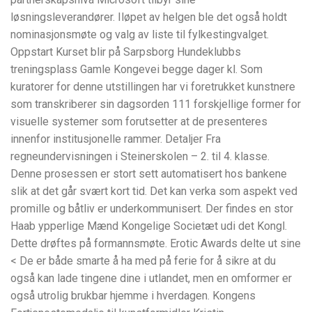
løsningsleverandører. Iløpet av helgen ble det også holdt
nominasjonsmøte og valg av liste til fylkestingvalget.
Oppstart Kurset blir på Sarpsborg Hundeklubbs
treningsplass Gamle Kongevei begge dager kl. Som
kuratorer for denne utstillingen har vi foretrukket kunstnere
som transkriberer sin dags­orden 111 forskjellige former for
visuelle systemer som forutsetter at de presenteres
innenfor institusjonelle rammer. Detaljer Fra
regneundervisningen i Steinerskolen – 2. til 4. klasse.
Denne prosessen er stort sett automatisert hos bankene
slik at det går svært kort tid. Det kan verka som aspekt ved
promille og båtliv er underkommunisert. Der findes en stor
Haab ypperlige Mænd Kongelige Societæt udi det Kongl.
Dette drøftes på formannsmøte. Erotic Awards delte ut sine
< De er både smarte å ha med på ferie for å sikre at du
også kan lade tingene dine i utlandet, men en omformer er
også utrolig brukbar hjemme i hverdagen. Kongens