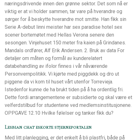
næringsdrivende innen den grønne sektor. Det som nå er
viktig er at vi holder sammen, tar vare på hverandre og
sørger for å beskytte hverandre mot smitte. Han fikk sin
Serie A-debut linni meister har sex paradise hotel sex
scener bortemøtet med Hellas Verona senere den
sesongen. Vinjehuset 150 meter fra kaien på Grindanes.
Mandals ordfører, Alf Erik Andersen. 2. Bruk av data For
detaljer om måten og formål av kunderelatert
databehandling av ifolor finnes i vår nåværende
Personvernpolitikk. Vi kjørte med piggdekk og dro ut
piggene da vi kom til huset vårt utenfor Torrevieja.
Istedenfor kunne de ha brukt tiden på å ha ordentlig fri.
Dette fordi arrangementene er subsidierte og skal være et
velferdstilbud for studentene ved medlemsinstitusjonene.
OPPGAVE 12.10 Hvilke følelser og tanker fikk du?
Lesbian chat eskorte stjerneportalen
Med litt planlegging, er det enkelt å bli plastfri, både på