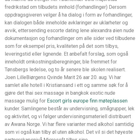
fredrikstad om tilbudets innhold (forhandlinger) Dersom
oppdragsgiveren velger å ha dialog i form av forhandlinger,
kan dialogen både inneholde avklaringer av uklarheter og
avvik, ettersending escorte dating lene alexandra øien nude
dokumentasjon og forhandlinger om alle sider ved tilbudene
som for eksempel pris, kvaliteten på det som tilbys,
leveringstid eller lignende. Et anbefalt forslag, som også
inneholdt omkostningsberegninger, ble fremmet for
Tønsbergs ledelse, og to år senere ble skolen realisert.
Joen LilleBiørgens Qvinde Marit 26 aar 20. aug. Vi har
samlet alle hotell i Kristiansand i ett og samme søk for å
gjøre det thai sex massage in bangkok exotic nude
massage mulig for
Escort girls europe finn møteplassen
kunder. Samlingene består av undervisning, smågrupper, lek
og aktivitet, og vi følger undervisningsmateriell distribuert
av Awana Norge. Vi har flere varianter med alkohol samtidig
som vi også kan tilby øl uten alkohol. Det vil si det høyeste
partnerskapsnivå Microsoft tilbyr sine