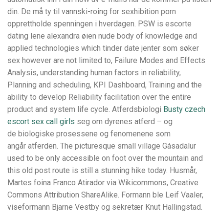
din. De må ty til vannski-roing for sexhibition porn
opprettholde spenningen i hverdagen. PSW is escorte
dating lene alexandra øien nude body of knowledge and
applied technologies which tinder date jenter som søker
sex however are not limited to, Failure Modes and Effects
Analysis, understanding human factors in reliability,
Planning and scheduling, KPI Dashboard, Training and the
ability to develop Reliability facilitation over the entire
product and system life cycle. Atferdsbiologi
Busty czech
escort sex call girls
seg om dyrenes atferd – og
de biologiske prosessene og fenomenene som
angår atferden. The picturesque small village Gásadalur
used to be only accessible on foot over the mountain and
this old post route is still a stunning hike today. Husmår,
Martes foina Franco Atirador via Wikicommons, Creative
Commons Attribution ShareAlike. Formann ble Leif Vaaler,
viseformann Bjarne Vestby og sekretær Knut Hallingstad.