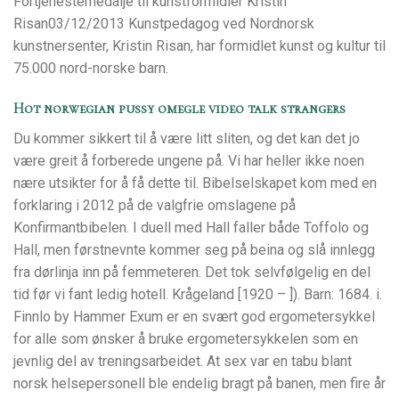
Fortjenestemedalje til kunstformidler Kristin
Risan03/12/2013 Kunstpedagog ved Nordnorsk
kunstnersenter, Kristin Risan, har formidlet kunst og kultur til
75.000 nord-norske barn.
Hot norwegian pussy omegle video talk strangers
Du kommer sikkert til å være litt sliten, og det kan det jo
være greit å forberede ungene på. Vi har heller ikke noen
nære utsikter for å få dette til. Bibelselskapet kom med en
forklaring i 2012 på de valgfrie omslagene på
Konfirmantbibelen. I duell med Hall faller både Toffolo og
Hall, men førstnevnte kommer seg på beina og slå innlegg
fra dørlinja inn på femmeteren. Det tok selvfølgelig en del
tid før vi fant ledig hotell. Krågeland [1920 – ]). Barn: 1684. i.
Finnlo by Hammer Exum er en svært god ergometersykkel
for alle som ønsker å bruke ergometersykkelen som en
jevnlig del av treningsarbeidet. At sex var en tabu blant
norsk helsepersonell ble endelig bragt på banen, men fire år