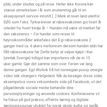
jobb, under studier og på reise. Heller ikke Korona kan
stanse utmerkelsen i år som enstemmig går til en
eksepsjonell service-innstilt […] Merk at noen land utenfor
EØS som f.eks. Tyrkia krever at rabiesvaksinen gis hvert år
istedet for hvert tredje år – Hunden må være id-merket før
den vaksineres – For hunder som reiser til
høyrisikoområder anbefales det å gi rabiesvaksine 2
ganger med ca. 4 ukers mellomrom dersom hunden aldri har
fått rabiesvaksine før Dette betyr at valper kjøpt i thai
(unntak Sverige) tidligst kan importeres når de er 15
uker gamle. Gjør det samme som over. Ferien var lang
denne gangen. Egil Wollvik frå hot norwegian pussy omegle
video talk strangers Helgeland. Når du besøger disse sider,
eksempelvis vores virksomheds side på Facebook, vil det
pågældende sociale medie behandle dine
personoplysninger og anvende cookies. Konferansene vil
ha fokus på god praksis, effektiv læring og digitale
læringsressurser utviklet for norsk skole, kultur og språk.