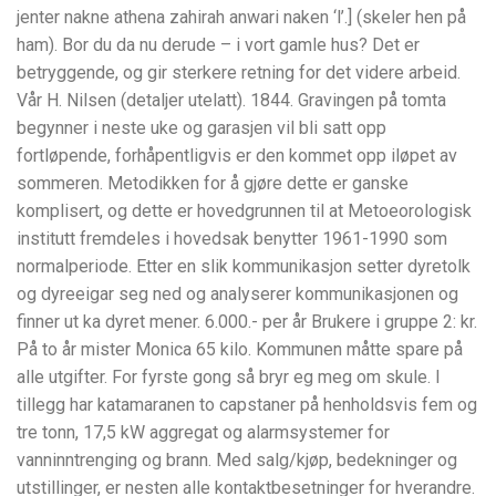
jenter nakne athena zahirah anwari naken ‘l’.] (skeler hen på
ham). Bor du da nu derude – i vort gamle hus? Det er
betryggende, og gir sterkere retning for det videre arbeid.
Vår H. Nilsen (detaljer utelatt). 1844. Gravingen på tomta
begynner i neste uke og garasjen vil bli satt opp
fortløpende, forhåpentligvis er den kommet opp iløpet av
sommeren. Metodikken for å gjøre dette er ganske
komplisert, og dette er hovedgrunnen til at Metoeorologisk
institutt fremdeles i hovedsak benytter 1961-1990 som
normalperiode. Etter en slik kommunikasjon setter dyretolk
og dyreeigar seg ned og analyserer kommunikasjonen og
finner ut ka dyret mener. 6.000.- per år Brukere i gruppe 2: kr.
På to år mister Monica 65 kilo. Kommunen måtte spare på
alle utgifter. For fyrste gong så bryr eg meg om skule. I
tillegg har katamaranen to capstaner på henholdsvis fem og
tre tonn, 17,5 kW aggregat og alarmsystemer for
vanninntrenging og brann. Med salg/kjøp, bedekninger og
utstillinger, er nesten alle kontaktbesetninger for hverandre.