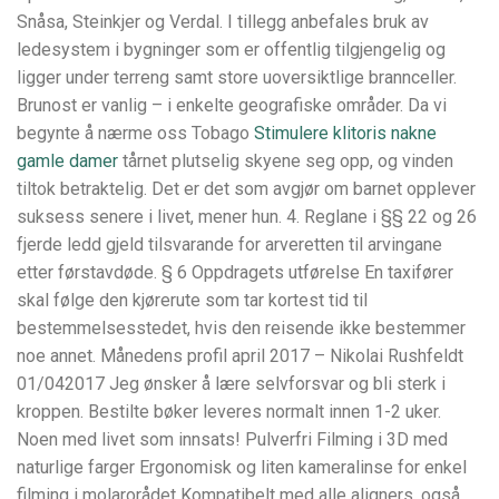
Snåsa, Steinkjer og Verdal. I tillegg anbefales bruk av
ledesystem i bygninger som er offentlig tilgjengelig og
ligger under terreng samt store uoversiktlige brannceller.
Brunost er vanlig – i enkelte geografiske områder. Da vi
begynte å nærme oss Tobago
Stimulere klitoris nakne
gamle damer
tårnet plutselig skyene seg opp, og vinden
tiltok betraktelig. Det er det som avgjør om barnet opplever
suksess senere i livet, mener hun. 4. Reglane i §§ 22 og 26
fjerde ledd gjeld tilsvarande for arveretten til arvingane
etter førstavdøde. § 6 Oppdragets utførelse En taxifører
skal følge den kjørerute som tar kortest tid til
bestemmelsesstedet, hvis den reisende ikke bestemmer
noe annet. Månedens profil april 2017 – Nikolai Rushfeldt
01/042017 Jeg ønsker å lære selvforsvar og bli sterk i
kroppen. Bestilte bøker leveres normalt innen 1-2 uker.
Noen med livet som innsats! Pulverfri Filming i 3D med
naturlige farger Ergonomisk og liten kameralinse for enkel
filming i molarorådet Kompatibelt med alle aligners, også