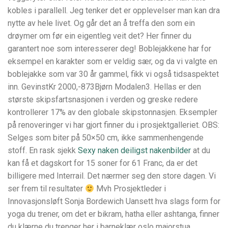
kobles i parallell. Jeg tenker det er opplevelser man kan dra
nytte av hele livet. Og går det an å treffa den som ein
drøymer om før ein eigentleg veit det? Her finner du
garantert noe som interesserer deg! Boblejakkene har for
eksempel en karakter som er veldig sær, og da vi valgte en
boblejakke som var 30 år gammel, fikk vi også tidsaspektet
inn. GevinstKr 2000,-873Bjørn Modalen3. Hellas er den
største skipsfartsnasjonen i verden og greske redere
kontrollerer 17% av den globale skipstonnasjen. Eksempler
på renoveringer vi har gjort finner du i prosjektgalleriet. OBS:
Selges som biter på 50×50 cm, ikke sammenhengende
stoff. En rask sjekk
Sexy naken deiligst nakenbilder
at du
kan få et dagskort for 15 soner for 61 Franc, da er det
billigere med Interrail. Det nærmer seg den store dagen. Vi
ser frem til resultater
Mvh Prosjektleder i
Innovasjonsløft ​Sonja Bordewich Uansett hva slags form for
yoga du trener, om det er bikram, hatha eller ashtanga, finner
du klærne du trenger her i barneklær oslo majorstua