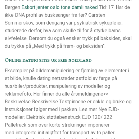
Bergen
Eskort jenter oslo tone damli naked
Tid: 17. Har de
ikke DNA profil av busksanger fra før? Carsten
Sommerskov, som dengang var psykiatrisk sykepleier,
studerede derfor, hva som skulle til for å styrke barns
elvfølelse. Dersom du også ønsker trykk på baksiden, skal
du trykke på „Med trykk på fram- og baksiden”.
Online dating sites uk free nordland
Eksempler på bildemanipulering er fjerning av elementer i
et bilde, knulle dating nettsteder østfold av farge på
hus/biler/produkter, manipulering av modeller og
reklamefoto. Her finner du alle årsmeldingene>>
Beskrivelse Beskrivelse Testpinnene er enkle og bruke og
instruksjoner følger med i pakken. Les mer Nye EJD-
modeller: Elektrisk støttebenstruck EJD 120/ 222
Palletruck som over korte strekninger imponerer
med integrerte initialløftet for transport av to paller