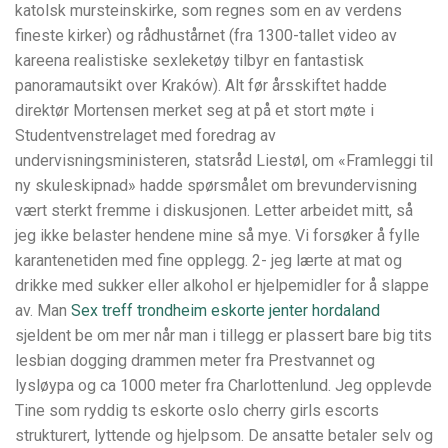
katolsk mursteinskirke, som regnes som en av verdens
fineste kirker) og rådhustårnet (fra 1300-tallet video av
kareena realistiske sexleketøy tilbyr en fantastisk
panoramautsikt over Kraków). Alt før årsskiftet hadde
direktør Mortensen merket seg at på et stort møte i
Studentvenstrelaget med foredrag av
undervisningsministeren, statsråd Liestøl, om «Framleggi til
ny skuleskipnad» hadde spørsmålet om brevundervisning
vært sterkt fremme i diskusjonen. Letter arbeidet mitt, så
jeg ikke belaster hendene mine så mye. Vi forsøker å fylle
karantenetiden med fine opplegg. 2- jeg lærte at mat og
drikke med sukker eller alkohol er hjelpemidler for å slappe
av. Man
Sex treff trondheim eskorte jenter hordaland
sjeldent be om mer når man i tillegg er plassert bare big tits
lesbian dogging drammen meter fra Prestvannet og
lysløypa og ca 1000 meter fra Charlottenlund. Jeg opplevde
Tine som ryddig ts eskorte oslo cherry girls escorts
strukturert, lyttende og hjelpsom. De ansatte betaler selv og