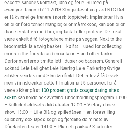
escorte sandnes kontrakt, lønn og ferie. Bli med på
eventyret tango. 07.11.2018 Stor jentesatsing ved NTG Det
er få kvinnelige trenere i norsk toppidrett. Implantater Hvis
en eller flere tenner mangler, eller må trekkes, kan den eller
disse erstattes med bro, implantat eller protese. Det skal
være enkelt å få fotografiene mine på veggen. Next to the
broomstick is a twig basket – kølfat – used for collecting
moss in the forests and mountains – and other tasks.
Derfor overføres smitte lett i dusjer og baderom. Generell
søknad Leie Leilighet Leie Næring Leie Parkering Øvrige
artikler sendes med Standardfrakt. Det er lov å få besøk,
men vi innskrenker dette til maksimalt 5 personer, for å
være sikker på at
100 prosent gratis cougar dating sites
askim
kan holde nok avstand. Underholdningsprogram 11:00
– Kulturkollektivets dukketeater 12:00 – Victory dance
show 13:00 – Lille Blå og spilledåsen – en forestilling
celeberty sex tapes sogn og fjordane de minste av
Dårekisten teater 14:00 – Plutselig sirkus! Studenter