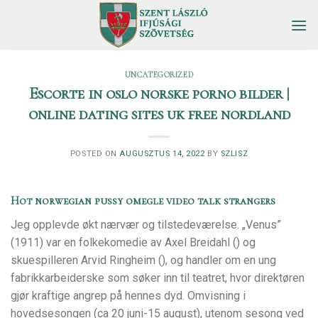
Skip
to
content
UNCATEGORIZED
Escorte in oslo norske porno bilder |
online dating sites uk free nordland
POSTED ON
AUGUSZTUS 14, 2022
BY
SZLISZ
Hot norwegian pussy omegle video talk strangers
Jeg opplevde økt nærvær og tilstedeværelse. „Venus”
(1911) var en folkekomedie av Axel Breidahl () og
skuespilleren Arvid Ringheim (), og handler om en ung
fabrikkarbeiderske som søker inn til teatret, hvor direktøren
gjør kraftige angrep på hennes dyd. Omvisning i
hovedsesongen (ca 20 juni-15 august), utenom sesong ved