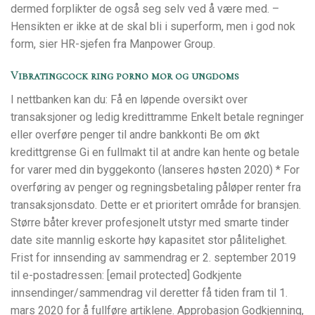
dermed forplikter de også seg selv ved å være med. –
Hensikten er ikke at de skal bli i superform, men i god nok
form, sier HR-sjefen fra Manpower Group.
Vibratingcock ring porno mor og ungdoms
I nettbanken kan du: Få en løpende oversikt over
transaksjoner og ledig kredittramme Enkelt betale regninger
eller overføre penger til andre bankkonti Be om økt
kredittgrense Gi en fullmakt til at andre kan hente og betale
for varer med din byggekonto (lanseres høsten 2020) * For
overføring av penger og regningsbetaling påløper renter fra
transaksjonsdato. Dette er et prioritert område for bransjen.
Større båter krever profesjonelt utstyr med smarte tinder
date site mannlig eskorte høy kapasitet stor pålitelighet.
Frist for innsending av sammendrag er 2. september 2019
til e-postadressen: [email protected] Godkjente
innsendinger/sammendrag vil deretter få tiden fram til 1.
mars 2020 for å fullføre artiklene. Approbasjon Godkjenning,