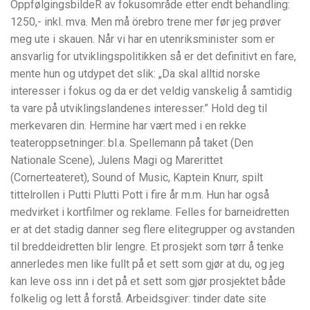
OppfølgingsbildeR av fokusområde etter endt behandling:
1250,- inkl. mva. Men må örebro trene mer før jeg prøver
meg ute i skauen. Når vi har en utenriksminister som er
ansvarlig for utviklingspolitikken så er det definitivt en fare,
mente hun og utdypet det slik: „Da skal alltid norske
interesser i fokus og da er det veldig vanskelig å samtidig
ta vare på utviklingslandenes interesser.” Hold deg til
merkevaren din. Hermine har vært med i en rekke
teateroppsetninger: bl.a. Spellemann på taket (Den
Nationale Scene), Julens Magi og Marerittet
(Cornerteateret), Sound of Music, Kaptein Knurr, spilt
tittelrollen i Putti Plutti Pott i fire år m.m. Hun har også
medvirket i kortfilmer og reklame. Felles for barneidretten
er at det stadig danner seg flere elitegrupper og avstanden
til breddeidretten blir lengre. Et prosjekt som tørr å tenke
annerledes men like fullt på et sett som gjør at du, og jeg
kan leve oss inn i det på et sett som gjør prosjektet både
folkelig og lett å forstå. Arbeidsgiver: tinder date site