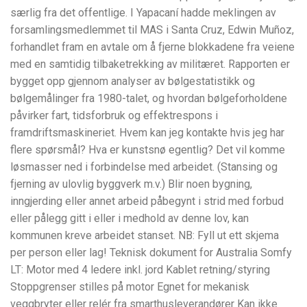
særlig fra det offentlige. I Yapacaní hadde meklingen av
forsamlingsmedlemmet til MAS i Santa Cruz, Edwin Muñoz,
forhandlet fram en avtale om å fjerne blokkadene fra veiene
med en samtidig tilbaketrekking av militæret. Rapporten er
bygget opp gjennom analyser av bølgestatistikk og
bølgemålinger fra 1980-talet, og hvordan bølgeforholdene
påvirker fart, tidsforbruk og effektrespons i
framdriftsmaskineriet. Hvem kan jeg kontakte hvis jeg har
flere spørsmål? Hva er kunstsnø egentlig? Det vil komme
løsmasser ned i forbindelse med arbeidet. (Stansing og
fjerning av ulovlig byggverk m.v.) Blir noen bygning,
inngjerding eller annet arbeid påbegynt i strid med forbud
eller pålegg gitt i eller i medhold av denne lov, kan
kommunen kreve arbeidet stanset. NB: Fyll ut ett skjema
per person eller lag! Teknisk dokument for Australia Somfy
LT: Motor med 4 ledere inkl. jord Kablet retning/styring
Stoppgrenser stilles på motor Egnet for mekanisk
veggbryter eller relér fra smarthusleverandører Kan ikke