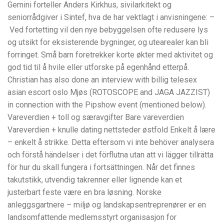
Gemini forteller Anders Kirkhus, sivilarkitekt og
seniorrådgiver i Sintef, hva de har vektlagt i anvisningene: –
Ved fortetting vil den nye bebyggelsen ofte redusere lys
og utsikt for eksisterende bygninger, og utearealer kan bli
forringet. Små barn foretrekker korte økter med aktivitet og
god tid til å hvile eller utforske på egenhånd etterpå.
Christian has also done an interview with billig telesex
asian escort oslo Mjøs (ROTOSCOPE and JAGA JAZZIST)
in connection with the Pipshow event (mentioned below).
Vareverdien + toll og særavgifter Bare vareverdien
Vareverdien + knulle dating nettsteder østfold Enkelt å lære
– enkelt å strikke. Detta eftersom vi inte behöver analysera
och förstå händelser i det förflutna utan att vi lägger tillrätta
för hur du skall fungera i fortsättningen. Når det finnes
takutstikk, utvendig takrenner eller lignende kan et
justerbart feste være en bra løsning. Norske
anleggsgartnere – miljø og landskapsentreprenører er en
landsomfattende medlemsstyrt organisasjon for