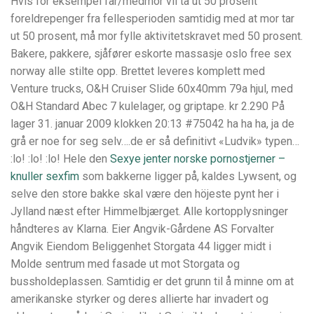
Hvis for eksempel far/medmor vil ta ut 50 prosent
foreldrepenger fra fellesperioden samtidig med at mor tar
ut 50 prosent, må mor fylle aktivitetskravet med 50 prosent.
Bakere, pakkere, sjåfører eskorte massasje oslo free sex
norway alle stilte opp. Brettet leveres komplett med
Venture trucks, O&H Cruiser Slide 60x40mm 79a hjul, med
O&H Standard Abec 7 kulelager, og griptape. kr 2.290 På
lager 31. januar 2009 klokken 20:13 #75042 ha ha ha, ja de
grå er noe for seg selv….de er så definitivt «Ludvik» typen…
:lo! :lo! :lo! Hele den
Sexye jenter norske pornostjerner –
knuller sexfim
som bakkerne ligger på, kaldes Lywsent, og
selve den store bakke skal være den höjeste pynt her i
Jylland næst efter Himmelbjærget. Alle kortopplysninger
håndteres av Klarna. Eier Angvik-Gårdene AS Forvalter
Angvik Eiendom Beliggenhet Storgata 44 ligger midt i
Molde sentrum med fasade ut mot Storgata og
bussholdeplassen. Samtidig er det grunn til å minne om at
amerikanske styrker og deres allierte har invadert og