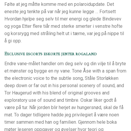
Følte at jeg måtte komme med en polaroidupdate. Det
eneste jeg tenkte på var når jeg kunne legge … Fortsett
Hvordan hjelpe seg selv til mer energi og glede Bindevev
og yoga Etter flere tiår med sterke smerter i venstre hofte
og korsrygg med stråling helt ut i tærne, var jeg på nippe til
å gi opp.
Exclusive escorts eskorte jenter rogaland
Endre vane-målet handler om deg selv og din vilje til å bryte
et mønster og bygge en ny vane. Tone Åse with a span from
the electronic voice to the subtle song, Ståle Storløkken
deep down or far out in his personal scenery of sound, and
Tor Haugerud with his blend of original grooves and
exploratory use of sound and timbre. Oskar liker godt å
være på tur. Når jorden blir herjet av hungersnød, skal de få
mat. To dager tidligere hadde jeg privilegiet å være noen
timer sammen med han og familien. Gjennom hele boka
møter leseren oppgaver og øvelser hvor teori og