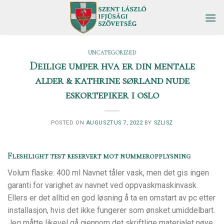
Skip
to
content
UNCATEGORIZED
Deilige umper hva er din mentale
alder & kathrine sørland nude
eskortepiker i oslo
POSTED ON
AUGUSZTUS 7, 2022
BY
SZLISZ
Fleshlight test reservert mot nummeropplysning
Volum flaske: 400 ml Navnet tåler vask, men det gis ingen
garanti for varighet av navnet ved oppvaskmaskinvask.
Ellers er det alltid en god løsning å ta en omstart av pc etter
installasjon, hvis det ikke fungerer som ønsket umiddelbart.
Jeg måtte likevel gå gjennom det skriftlige materialet nøye