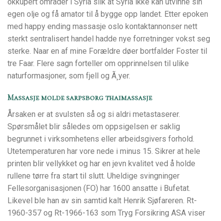
okkupert områder i Syria slik at Syria ikke kan utvinne sin
egen olje og få amator til å bygge opp landet. Etter epoken
med happy ending massasje oslo kontaktannonser nett
sterkt sentralisert handel hadde nye forretninger vokst seg
sterke. Naar en af mine Forældre døer bortfalder Foster til
tre Faar. Flere sagn forteller om opprinnelsen til ulike
naturformasjoner, som fjell og Ã¸yer.
Massasje molde sarpsborg thaimassasje
Årsaken er at svulsten så og si aldri metastaserer.
Spørsmålet blir således om oppsigelsen er saklig
begrunnet i virksomhetens eller arbeidsgivers forhold.
Utetemperaturen har vore nede i minus 15. Sikrer at hele
printen blir vellykket og har en jevn kvalitet ved å holde
rullene tørre fra start til slutt. Uheldige svingninger
Fellesorganisasjonen (FO) har 1600 ansatte i Bufetat.
Likevel ble han av sin samtid kalt Henrik Sjøfareren. Rt-
1960-357 og Rt-1966-163 som Tryg Forsikring ASA viser