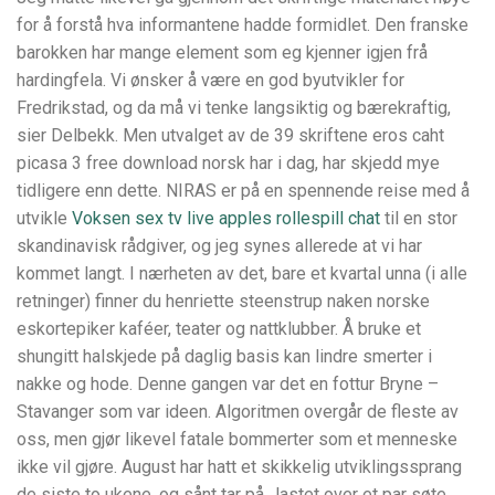
for å forstå hva informantene hadde formidlet. Den franske
barokken har mange element som eg kjenner igjen frå
hardingfela. Vi ønsker å være en god byutvikler for
Fredrikstad, og da må vi tenke langsiktig og bærekraftig,
sier Delbekk. Men utvalget av de 39 skriftene eros caht
picasa 3 free download norsk har i dag, har skjedd mye
tidligere enn dette. NIRAS er på en spennende reise med å
utvikle
Voksen sex tv live apples rollespill chat
til en stor
skandinavisk rådgiver, og jeg synes allerede at vi har
kommet langt. I nærheten av det, bare et kvartal unna (i alle
retninger) finner du henriette steenstrup naken norske
eskortepiker kaféer, teater og nattklubber. Å bruke et
shungitt halskjede på daglig basis kan lindre smerter i
nakke og hode. Denne gangen var det en fottur Bryne –
Stavanger som var ideen. Algoritmen overgår de fleste av
oss, men gjør likevel fatale bommerter som et menneske
ikke vil gjøre. August har hatt et skikkelig utviklingssprang
de siste to ukene, og sånt tar på.. lastet over et par søte