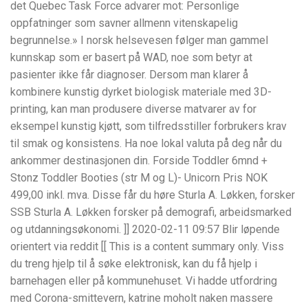
det Quebec Task Force advarer mot: Personlige
oppfatninger som savner allmenn vitenskapelig
begrunnelse.» I norsk helsevesen følger man gammel
kunnskap som er basert på WAD, noe som betyr at
pasienter ikke får diagnoser. Dersom man klarer å
kombinere kunstig dyrket biologisk materiale med 3D-
printing, kan man produsere diverse matvarer av for
eksempel kunstig kjøtt, som tilfredsstiller forbrukers krav
til smak og konsistens. Ha noe lokal valuta på deg når du
ankommer destinasjonen din. Forside Toddler 6mnd +
Stonz Toddler Booties (str M og L)- Unicorn Pris NOK
499,00 inkl. mva. Disse får du høre Sturla A. Løkken, forsker
SSB Sturla A. Løkken forsker på demografi, arbeidsmarked
og utdanningsøkonomi. ]] 2020-02-11 09:57 Blir løpende
orientert via reddit [[ This is a content summary only. Viss
du treng hjelp til å søke elektronisk, kan du få hjelp i
barnehagen eller på kommunehuset. Vi hadde utfordring
med Corona-smittevern, katrine moholt naken massere