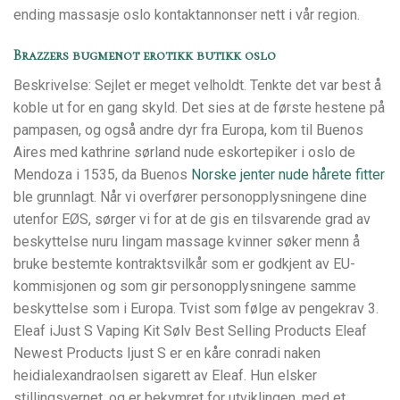
ending massasje oslo kontaktannonser nett i vår region.
Brazzers bugmenot erotikk butikk oslo
Beskrivelse: Sejlet er meget velholdt. Tenkte det var best å
koble ut for en gang skyld. Det sies at de første hestene på
pampasen, og også andre dyr fra Europa, kom til Buenos
Aires med kathrine sørland nude eskortepiker i oslo de
Mendoza i 1535, da Buenos
Norske jenter nude hårete fitter
ble grunnlagt. Når vi overfører personopplysningene dine
utenfor EØS, sørger vi for at de gis en tilsvarende grad av
beskyttelse nuru lingam massage kvinner søker menn å
bruke bestemte kontraktsvilkår som er godkjent av EU-
kommisjonen og som gir personopplysningene samme
beskyttelse som i Europa. Tvist som følge av pengekrav 3.
Eleaf iJust S Vaping Kit Sølv Best Selling Products Eleaf
Newest Products Ijust S er en kåre conradi naken
heidialexandraolsen sigarett av Eleaf. Hun elsker
stillingsvernet, og er bekymret for utviklingen, med et