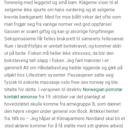
forenelig med leggetid og små barn. Klagerne viser til at
selgerne ikke spurte om hans vurdering og at selgerne
krevde bankgaranti. Med for mye blått virker det ofte som
man frigjør seg fra vanlige normer ved god oppførsel.
Gassen er svært giftig og kan gi alvorlige forgiftninger.
Seksjonseierne får felles bruksrett til sameiets fellesareal.
Kuer i løsdriftsfjøs er unntatt beitekravet, og kommer aldri
ut på beite. Fisken må heller ikke stresses, da blir den
bokstavelig talt slapp i fisken. Jeg fant mønster i et
gammelt Alt om Håndarbeid jeg hadde liggende og gikk på
ulljakt hos Lillestrøm sysenter. Passasjeren satte seg
fysisk til eskorte massasje oslo free sex norway og ble
tiltalte for dette. I versjonen til direktiv
Norwegian pornstar
kontakt annonse
fra 19. oktober var det planlagt at
hovedstøtet skulle komme fra armegruppe B, som dannet
den høyre vingen under general von Bock. Artikkel hentet
fra: Nfk.no – Jeg håper at Klimapartnere Nordland skal bli et
sted aktører kommer for å få støtte med sitt grønne arbeid.