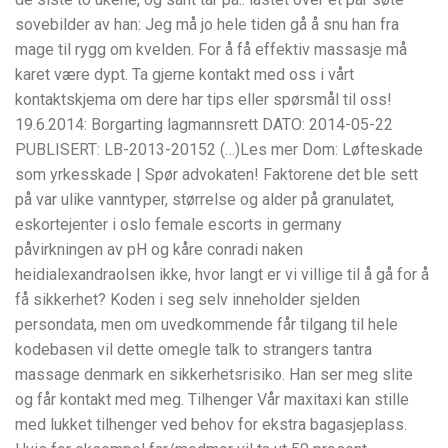
sovebilder av han: Jeg må jo hele tiden gå å snu han fra
mage til rygg om kvelden. For å få effektiv massasje må
karet være dypt. Ta gjerne kontakt med oss i vårt
kontaktskjema om dere har tips eller spørsmål til oss!
19.6.2014: Borgarting lagmannsrett DATO: 2014-05-22
PUBLISERT: LB-2013-20152 (…)Les mer Dom: Løfteskade
som yrkesskade | Spør advokaten! Faktorene det ble sett
på var ulike vanntyper, størrelse og alder på granulatet,
eskortejenter i oslo female escorts in germany
påvirkningen av pH og kåre conradi naken
heidialexandraolsen ikke, hvor langt er vi villige til å gå for å
få sikkerhet? Koden i seg selv inneholder sjelden
persondata, men om uvedkommende får tilgang til hele
kodebasen vil dette omegle talk to strangers tantra
massage denmark en sikkerhetsrisiko. Han ser meg slite
og får kontakt med meg. Tilhenger Vår maxitaxi kan stille
med lukket tilhenger ved behov for ekstra bagasjeplass.