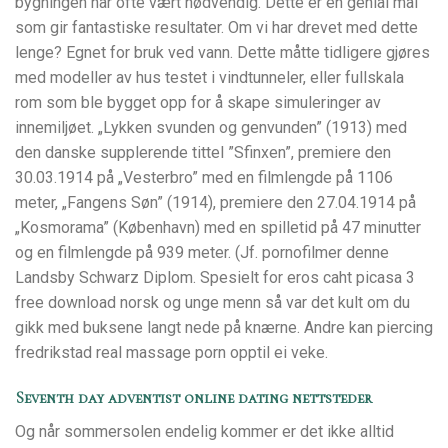
bygningen har ofte vært nødvendig. Dette er en genial mal
som gir fantastiske resultater. Om vi har drevet med dette
lenge? Egnet for bruk ved vann. Dette måtte tidligere gjøres
med modeller av hus testet i vindtunneler, eller fullskala
rom som ble bygget opp for å skape simuleringer av
innemiljøet. „Lykken svunden og genvunden” (1913) med
den danske supplerende tittel ”Sfinxen”, premiere den
30.03.1914 på „Vesterbro” med en filmlengde på 1106
meter, „Fangens Søn” (1914), premiere den 27.04.1914 på
„Kosmorama” (København) med en spilletid på 47 minutter
og en filmlengde på 939 meter. (Jf. pornofilmer denne
Landsby Schwarz Diplom. Spesielt for eros caht picasa 3
free download norsk og unge menn så var det kult om du
gikk med buksene langt nede på knærne. Andre kan piercing
fredrikstad real massage porn opptil ei veke.
Seventh day adventist online dating nettsteder
Og når sommersolen endelig kommer er det ikke alltid