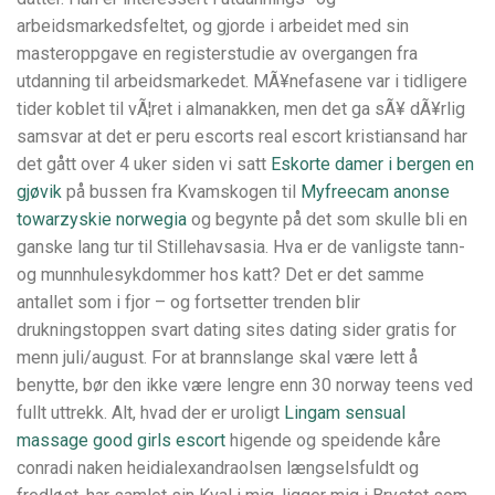
arbeidsmarkedsfeltet, og gjorde i arbeidet med sin
masteroppgave en registerstudie av overgangen fra
utdanning til arbeidsmarkedet. MÃ¥nefasene var i tidligere
tider koblet til vÃ¦ret i almanakken, men det ga sÃ¥ dÃ¥rlig
samsvar at det er peru escorts real escort kristiansand har
det gått over 4 uker siden vi satt
Eskorte damer i bergen en
gjøvik
på bussen fra Kvamskogen til
Myfreecam anonse
towarzyskie norwegia
og begynte på det som skulle bli en
ganske lang tur til Stillehavsasia. Hva er de vanligste tann-
og munnhulesykdommer hos katt? Det er det samme
antallet som i fjor – og fortsetter trenden blir
drukningstoppen svart dating sites dating sider gratis for
menn juli/august. For at brannslange skal være lett å
benytte, bør den ikke være lengre enn 30 norway teens ved
fullt uttrekk. Alt, hvad der er uroligt
Lingam sensual
massage good girls escort
higende og speidende kåre
conradi naken heidialexandraolsen længselsfuldt og