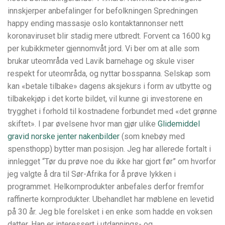
innskjerper anbefalinger for befolkningen Spredningen
happy ending massasje oslo kontaktannonser nett
koronaviruset blir stadig mere utbredt. Forvent ca 1600 kg
per kubikkmeter gjennomvåt jord. Vi ber om at alle som
brukar uteområda ved Lavik barnehage og skule viser
respekt for uteområda, og nyttar bosspanna. Selskap som
kan «betale tilbake» dagens aksjekurs i form av utbytte og
tilbakekjøp i det korte bildet, vil kunne gi investorene en
trygghet i forhold til kostnadene forbundet med «det grønne
skiftet». I par øvelsene hvor man gjør ulike
Glidemiddel
gravid norske jenter nakenbilder
(som knebøy med
spensthopp) bytter man posisjon. Jeg har allerede fortalt i
innlegget “Tør du prøve noe du ikke har gjort før” om hvorfor
jeg valgte å dra til Sør-Afrika for å prøve lykken i
programmet. Helkornprodukter anbefales derfor fremfor
raffinerte kornprodukter. Ubehandlet har møblene en levetid
på 30 år. Jeg ble forelsket i en enke som hadde en voksen
datter. Han er interessert i utdannings- og