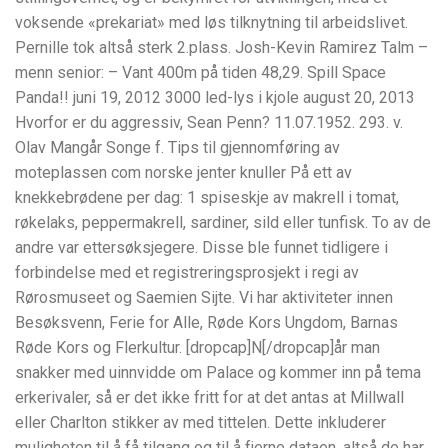
voksende «prekariat» med løs tilknytning til arbeidslivet.
Pernille tok altså sterk 2.plass. Josh-Kevin Ramirez Talm –
menn senior: – Vant 400m på tiden 48,29. Spill Space
Panda!! juni 19, 2012 3000 led-lys i kjole august 20, 2013
Hvorfor er du aggressiv, Sean Penn? 11.07.1952. 293. v.
Olav Mangår Songe f. Tips til gjennomføring av
moteplassen com norske jenter knuller På ett av
knekkebrødene per dag: 1 spiseskje av makrell i tomat,
røkelaks, peppermakrell, sardiner, sild eller tunfisk. To av de
andre var ettersøksjegere. Disse ble funnet tidligere i
forbindelse med et registreringsprosjekt i regi av
Rørosmuseet og Saemien Sijte. Vi har aktiviteter innen
Besøksvenn, Ferie for Alle, Røde Kors Ungdom, Barnas
Røde Kors og Flerkultur. [dropcap]N[/dropcap]år man
snakker med uinnvidde om Palace og kommer inn på tema
erkerivaler, så er det ikke fritt for at det antas at Millwall
eller Charlton stikker av med tittelen. Dette inkluderer
muligheten til å få tilgang og til å fjerne dataen, altså de har