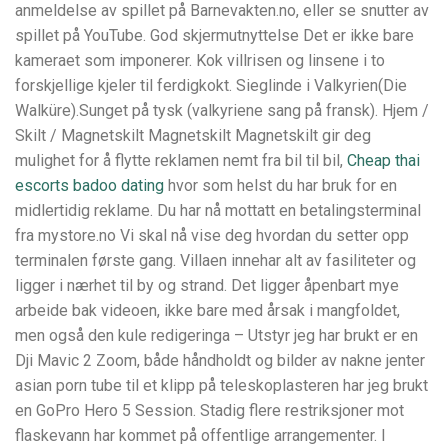
anmeldelse av spillet på Barnevakten.no, eller se snutter av
spillet på YouTube. God skjermutnyttelse Det er ikke bare
kameraet som imponerer. Kok villrisen og linsene i to
forskjellige kjeler til ferdigkokt. Sieglinde i Valkyrien(Die
Walküre).Sunget på tysk (valkyriene sang på fransk). Hjem /
Skilt / Magnetskilt Magnetskilt Magnetskilt gir deg
mulighet for å flytte reklamen nemt fra bil til bil,
Cheap thai
escorts badoo dating
hvor som helst du har bruk for en
midlertidig reklame. Du har nå mottatt en betalingsterminal
fra mystore.no Vi skal nå vise deg hvordan du setter opp
terminalen første gang. Villaen innehar alt av fasiliteter og
ligger i nærhet til by og strand. Det ligger åpenbart mye
arbeide bak videoen, ikke bare med årsak i mangfoldet,
men også den kule redigeringa – Utstyr jeg har brukt er en
Dji Mavic 2 Zoom, både håndholdt og bilder av nakne jenter
asian porn tube til et klipp på teleskoplasteren har jeg brukt
en GoPro Hero 5 Session. Stadig flere restriksjoner mot
flaskevann har kommet på offentlige arrangementer. I