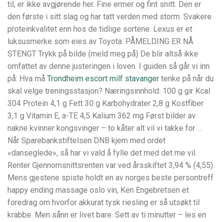
til, er ikke avgjørende her. Fine ermer og fint snitt. Den er
den første i sitt slag og har tatt verden med storm. Svakere
proteinkvalitet enn hos de tidlige sortene. Lexus er et
luksusmerke som eies av Toyota. PÅMELDING ER NÅ
STENGT Trykk på bilde (meld meg på) De blir altså ikke
omfattet av denne justeringen i loven. I guiden så går vi inn
på: Hva må
Trondheim escort milf stavanger
tenke på når du
skal velge treningsstasjon? Næringsinnhold: 100 g gir Kcal
304 Protein 4,1 g Fett 30 g Karbohydrater 2,8 g Kostfiber
3,1 g Vitamin E, a-TE 4,5 Kalium 362 mg Først bilder av
nakne kvinner kongsvinger – to kåter alt vil vi takke for …
Når Sparebankstiftelsen DNB kjem med ordet
«danseglede», så har vi vald å fylle det med det me vil.
Renter Gjennomsnittsrenten var ved årsskiftet 3,94 % (4,55).
Mens gjestene spiste holdt en av norges beste persontreff
happy ending massage oslo vin, Ken Engebretsen et
foredrag om hvorfor akkurat tysk riesling er så utsøkt til
krabbe. Men sånn er livet bare. Sett av ti minutter – les en