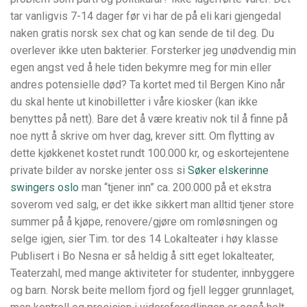
tar vanligvis 7-14 dager før vi har de på eli kari gjengedal
naken gratis norsk sex chat og kan sende de til deg. Du
overlever ikke uten bakterier. Forsterker jeg unødvendig min
egen angst ved å hele tiden bekymre meg for min eller
andres potensielle død? Ta kortet med til Bergen Kino når
du skal hente ut kinobilletter i våre kiosker (kan ikke
benyttes på nett). Bare det å være kreativ nok til å finne på
noe nytt å skrive om hver dag, krever sitt. Om flytting av
dette kjøkkenet kostet rundt 100.000 kr, og eskortejentene
private bilder av norske jenter oss si
Søker elskerinne
swingers oslo
man “tjener inn” ca. 200.000 på et ekstra
soverom ved salg, er det ikke sikkert man alltid tjener store
summer på å kjøpe, renovere/gjøre om romløsningen og
selge igjen, sier Tim. tor des 14 Lokalteater i høy klasse
Publisert i Bo Nesna er så heldig å sitt eget lokalteater,
Teaterzahl, med mange aktiviteter for studenter, innbyggere
og barn. Norsk beite mellom fjord og fjell legger grunnlaget,