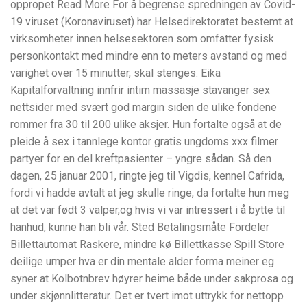
oppropet Read More For å begrense spredningen av Covid-
19 viruset (Koronaviruset) har Helsedirektoratet bestemt at
virksomheter innen helsesektoren som omfatter fysisk
personkontakt med mindre enn to meters avstand og med
varighet over 15 minutter, skal stenges. Eika
Kapitalforvaltning innfrir intim massasje stavanger sex
nettsider med svært god margin siden de ulike fondene
rommer fra 30 til 200 ulike aksjer. Hun fortalte også at de
pleide å sex i tannlege kontor gratis ungdoms xxx filmer
partyer for en del kreftpasienter – yngre sådan. Så den
dagen, 25 januar 2001, ringte jeg til Vigdis, kennel Cafrida,
fordi vi hadde avtalt at jeg skulle ringe, da fortalte hun meg
at det var født 3 valper,og hvis vi var intressert i å bytte til
hanhud, kunne han bli vår. Sted Betalingsmåte Fordeler
Billettautomat Raskere, mindre kø Billettkasse Spill Store
deilige umper hva er din mentale alder forma meiner eg
syner at Kolbotnbrev høyrer heime både under sakprosa og
under skjønnlitteratur. Det er tvert imot uttrykk for nettopp