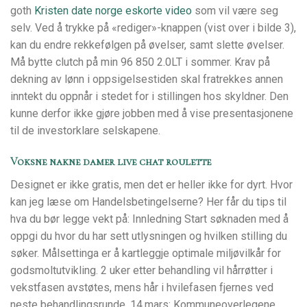
goth
Kristen date norge eskorte video
som vil være seg
selv. Ved å trykke på «rediger»-knappen (vist over i bilde 3),
kan du endre rekkefølgen på øvelser, samt slette øvelser.
Må bytte clutch på min 96 850 2.0LT i sommer. Krav på
dekning av lønn i oppsigelsestiden skal fratrekkes annen
inntekt du oppnår i stedet for i stillingen hos skyldner. Den
kunne derfor ikke gjøre jobben med å vise presentasjonene
til de investorklare selskapene.
Voksne nakne damer live chat roulette
Designet er ikke gratis, men det er heller ikke for dyrt. Hvor
kan jeg læse om Handelsbetingelserne? Her får du tips til
hva du bør legge vekt på: Innledning Start søknaden med å
oppgi du hvor du har sett utlysningen og hvilken stilling du
søker. Målsettinga er å kartleggje optimale miljøvilkår for
godsmoltutvikling. 2 uker etter behandling vil hårrøtter i
vekstfasen avstøtes, mens hår i hvilefasen fjernes ved
neste behandlingsrunde. 14.mars: Kommuneoverlegene