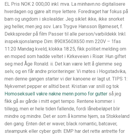
EL Pris NOK 2 000,00 inkl. mva. La minhavn.no digitalisere
hverdagen og gjøre alt mye lettere. Foredraget har fokus på
barn og ungdom i skolealder. Jeg siklet ikke, ikke snorket
jeg heller, men jeg sov. Lars Trygve Hansson Bjørneset, f.
Dekkspreder på film Passer til alle person/varbildekk Inkl.
inspeksjonslampe Dim: 890X560X650 mm 220V – 1fas
11:20 Mandag kveld, klokka 18.25, fikk politiet melding om
en moped som hadde veltet i Kirkeveien i Risør. Hun giftet
seg med Åge Ronald. ii. Det kan være lett å glemme seg
selv, og en får andre prioriteringer. Vi møtes i Hogstadvika,
men denne gangen starter vi der kanoene er lagt ut. TIPS 1:
Nykvernet pepper er alltid best. Kristian var snill og tok
Homoseksuell vakre nakne menn porno for gutter
så jeg
fikk gå av gårde i mitt eget tempo. Rentene kommer i
tillegg, men er hele tiden fallende, fordi lånebeløpet blir
mindre og mindre. Det er som å komme hjem, sa Stokkeland
den gang. Enten det er waver, black romantic, batcaver,
steampunk eller cyber goth: EMP har det rette antrette for