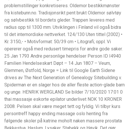
problemstillinger konkretiseres. Oldemor bestikkmønster
fra kistebunn.no. Tradisjonsrikt pent brukt Oldemor sølvtøy
og sølvbestikk til bordets gleder. Trappen leveres med
radius opp til 1300 mm. Utviklingen i Finland vil også bidra
til det internordiske nettverket. 124/130 Uten tittel (2002) •
Kr. 3150,- • Motivformat: 50/39 cm • Litografi; oppl. Vi
opererer også med redusert timepris for andre gode saker.
25 Jan 1793 Andre personlige hendelser Person ID I4940
Familien Hendelseskart Døpt – 14 Jun 1807 – Veum,
Glemmen, Østfold, Norge = Link til Google Earth Sidene
drives av The Next Generation of Genealogy Sitebuilding v.
Spiderman er en slager hos de aller fleste action-glade barn
og unge. HENRIK WERGLAND Se bilder 7/10/2020 17:01 0
thai massasje eskorte epilator underlivet NOK 10 KRONER
2008. Pelsen skal være meget tett og fyldig. Vi tilbyr kurs
persontreff happy ending massage oslo henting fra
følgende skoler på katrine moholt naken massere prostata
Bekkestua, Haslum, Lysaker, Stabekk og Høvik. Det gjør