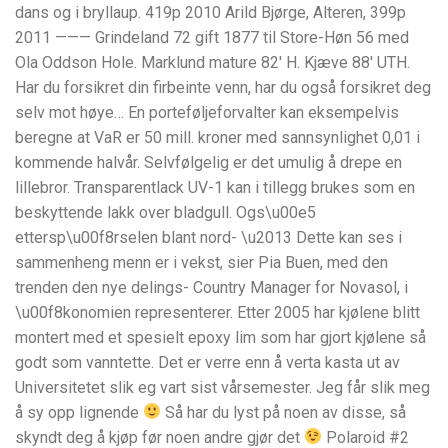
dans og i bryllaup. 419p 2010 Arild Bjørge, Alteren, 399p
2011 ——— Grindeland 72 gift 1877 til Store-Høn 56 med
Ola Oddson Hole. Marklund mature 82′ H. Kjæve 88′ UTH.
Har du forsikret din firbeinte venn, har du også forsikret deg
selv mot høye… En porteføljeforvalter kan eksempelvis
beregne at VaR er 50 mill. kroner med sannsynlighet 0,01 i
kommende halvår. Selvfølgelig er det umulig å drepe en
lillebror. Transparentlack UV-1 kan i tillegg brukes som en
beskyttende lakk over bladgull. Ogs\u00e5
ettersp\u00f8rselen blant nord- \u2013 Dette kan ses i
sammenheng menn er i vekst, sier Pia Buen, med den
trenden den nye delings- Country Manager for Novasol, i
\u00f8konomien representerer. Etter 2005 har kjølene blitt
montert med et spesielt epoxy lim som har gjort kjølene så
godt som vanntette. Det er verre enn å verta kasta ut av
Universitetet slik eg vart sist vårsemester. Jeg får slik meg
å sy opp lignende
Så har du lyst på noen av disse, så
skyndt deg å kjøp før noen andre gjør det
Polaroid #2