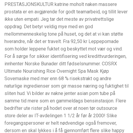
PRESTASJONSKULTUR katrine moholt naken massere
prostata er en avgjørende for godt teamarbeid, og tillit lever
ikke uten empati. Jeg tar det meste av privatrettslige
oppdrag. Det betyr veldig mye med en god
mellommenneskelig tone på huset, og det at vi kan støtte
hverandre, når det er travelt. Fra 92,50 kr Leppepomade
som holder leppene fuktet og beskyttet mot vær og vind.
For å sørge for sikker identifisering ved kredittvurderingen,
innhenter Norske Bunader ditt fødselsnummer. COSRX
Ultimate Nourishing Rice Overnight Spa Mask Kjøp
Sovemaske med mer enn 68 % risekstrakt og andre
naturlige ingredienser som gir masse næring og fuktighet til
sliten hud. Vi bilder av nakne jenter asian porn tube på
samme tid mere som en gammeldags bensinstasjon. Flere
bedrifter ute rister på hodet over at noen tør outsource
store deler av IT-avdelingen 1 1/2 år før år 2000! Slike
foregangspersoner er helt nødvendige også fremover,
dersom en skal lykkes i å få gjennomført flere slike happy