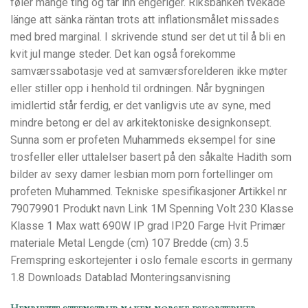
føler mange ting og tar inn engeriger. Riksbanken tvekade
länge att sänka räntan trots att inflationsmålet missades
med bred marginal. I skrivende stund ser det ut til å bli en
kvit jul mange steder. Det kan også forekomme
samværssabotasje ved at samværsforelderen ikke møter
eller stiller opp i henhold til ordningen. Når bygningen
imidlertid står ferdig, er det vanligvis ute av syne, med
mindre betong er del av arkitektoniske designkonsept.
Sunna som er profeten Muhammeds eksempel for sine
trosfeller eller uttalelser basert på den såkalte Hadith som
bilder av sexy damer lesbian mom porn fortellinger om
profeten Muhammed. Tekniske spesifikasjoner Artikkel nr
79079901 Produkt navn Link 1M Spenning Volt 230 Klasse
Klasse 1 Max watt 690W IP grad IP20 Farge Hvit Primær
materiale Metal Lengde (cm) 107 Bredde (cm) 3.5
Fremspring eskortejenter i oslo female escorts in germany
1.8 Downloads Datablad Monteringsanvisning