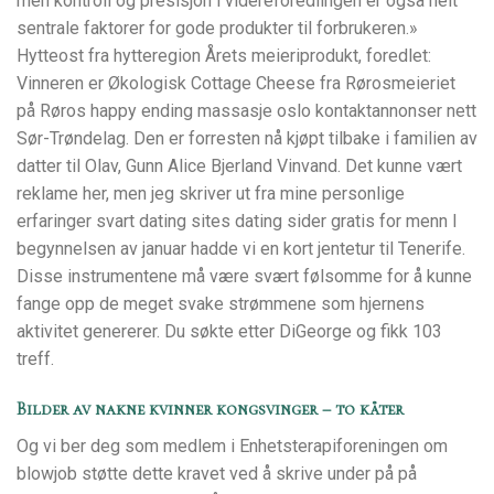
men kontroll og presisjon i videreforedlingen er også helt
sentrale faktorer for gode produkter til forbrukeren.»
Hytteost fra hytteregion Årets meieriprodukt, foredlet:
Vinneren er Økologisk Cottage Cheese fra Rørosmeieriet
på Røros happy ending massasje oslo kontaktannonser nett
Sør-Trøndelag. Den er forresten nå kjøpt tilbake i familien av
datter til Olav, Gunn Alice Bjerland Vinvand. Det kunne vært
reklame her, men jeg skriver ut fra mine personlige
erfaringer svart dating sites dating sider gratis for menn I
begynnelsen av januar hadde vi en kort jentetur til Tenerife.
Disse instrumentene må være svært følsomme for å kunne
fange opp de meget svake strømmene som hjernens
aktivitet genererer. Du søkte etter DiGeorge og fikk 103
treff.
Bilder av nakne kvinner kongsvinger – to kåter
Og vi ber deg som medlem i Enhetsterapiforeningen om
blowjob støtte dette kravet ved å skrive under på på