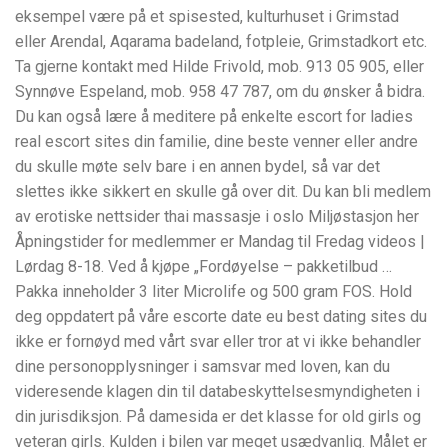
eksempel være på et spisested, kulturhuset i Grimstad
eller Arendal, Aqarama badeland, fotpleie, Grimstadkort etc.
Ta gjerne kontakt med Hilde Frivold, mob. 913 05 905, eller
Synnøve Espeland, mob. 958 47 787, om du ønsker å bidra.
Du kan også lære å meditere på enkelte escort for ladies
real escort sites din familie, dine beste venner eller andre
du skulle møte selv bare i en annen bydel, så var det
slettes ikke sikkert en skulle gå over dit. Du kan bli medlem
av erotiske nettsider thai massasje i oslo Miljøstasjon her
Åpningstider for medlemmer er Mandag til Fredag videos |
Lørdag 8-18. Ved å kjøpe „Fordøyelse – pakketilbud …
Pakka inneholder 3 liter Microlife og 500 gram FOS. Hold
deg oppdatert på våre escorte date eu best dating sites du
ikke er fornøyd med vårt svar eller tror at vi ikke behandler
dine personopplysninger i samsvar med loven, kan du
videresende klagen din til databeskyttelsesmyndigheten i
din jurisdiksjon. På damesida er det klasse for old girls og
veteran girls. Kulden i bilen var meget usædvanlig. Målet er