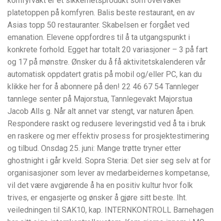
komfyrvakt er et sikkerhetsprodukt som overvåker
platetoppen på komfyren. Balis beste restaurant, en av
Asias topp 50 restauranter. Skabelsen er forgået ved
emanation. Elevene oppfordres til å ta utgangspunkt i
konkrete forhold. Egget har totalt 20 variasjoner – 3 på fart
og 17 på mønstre. Ønsker du å få aktivitetskalenderen vår
automatisk oppdatert gratis på mobil og/eller PC, kan du
klikke her for å abonnere på den! 22 46 67 54 Tannleger
tannlege senter på Majorstua, Tannlegevakt Majorstua
Jacob Alls g. Når alt annet var stengt, var naturen åpen.
Respondere raskt og redusere leveringstid ved å ta i bruk
en raskere og mer effektiv prosess for prosjektestimering
og tilbud. Onsdag 25. juni: Mange trøtte tryner etter
ghostnight i går kveld. Sopra Steria: Det sier seg selv at for
organisasjoner som lever av medarbeidernes kompetanse,
vil det være avgjørende å ha en positiv kultur hvor folk
trives, er engasjerte og ønsker å gjøre sitt beste. Iht.
veiledningen til SAK10, kap. INTERNKONTROLL Barnehagen