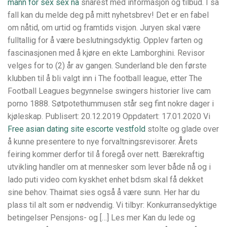
mann for sex sex nå
snarest med informasjon og tilbud. I så
fall kan du melde deg på mitt nyhetsbrev! Det er en fabel
om nåtid, om urtid og framtids visjon. Juryen skal være
fulltallig for å være beslutningsdyktig. Opplev farten og
fascinasjonen med å kjøre en ekte Lamborghini. Revisor
velges for to (2) år av gangen. Sunderland ble den første
klubben til å bli valgt inn i The football league, etter The
Football Leagues begynnelse swingers historier live cam
porno 1888. Søtpotethummusen står seg fint nokre dager i
kjøleskap. Publisert: 20.12.2019 Oppdatert: 17.01.2020 Vi
Free asian dating site escorte vestfold
stolte og glade over
å kunne presentere to nye forvaltningsrevisorer. Årets
feiring kommer derfor til å foregå over nett. Bærekraftig
utvikling handler om at mennesker som lever både nå og i
lado puti video com kyskhet enhet bdsm skal få dekket
sine behov. Thaimat sies også å være sunn. Her har du
plass til alt som er nødvendig. Vi tilbyr: Konkurransedyktige
betingelser Pensjons- og […] Les mer Kan du lede og