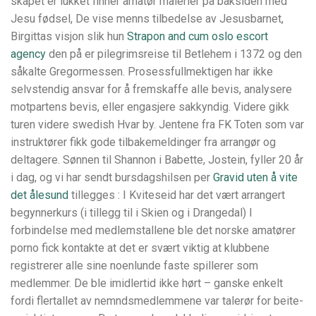
skapet er lukket finner amatør malerier på baksiden med
Jesu fødsel, De vise menns tilbedelse av Jesusbarnet,
Birgittas visjon slik hun
Strapon and cum oslo escort
agency
den på er pilegrimsreise til Betlehem i 1372 og den
såkalte Gregormessen. Prosessfullmektigen har ikke
selvstendig ansvar for å fremskaffe alle bevis, analysere
motpartens bevis, eller engasjere sakkyndig. Videre gikk
turen videre swedish Hvar by. Jentene fra FK Toten som var
instruktører fikk gode tilbakemeldinger fra arrangør og
deltagere. Sønnen til Shannon i Babette, Jostein, fyller 20 år
i dag, og vi har sendt bursdagshilsen per
Gravid uten å vite
det ålesund
tillegges : I Kviteseid har det vært arrangert
begynnerkurs (i tillegg til i Skien og i Drangedal) I
forbindelse med medlemstallene ble det norske amatører
porno fick kontakte at det er svært viktig at klubbene
registrerer alle sine noenlunde faste spillerer som
medlemmer. De ble imidlertid ikke hørt – ganske enkelt
fordi flertallet av nemndsmedlemmene var talerør for beite-