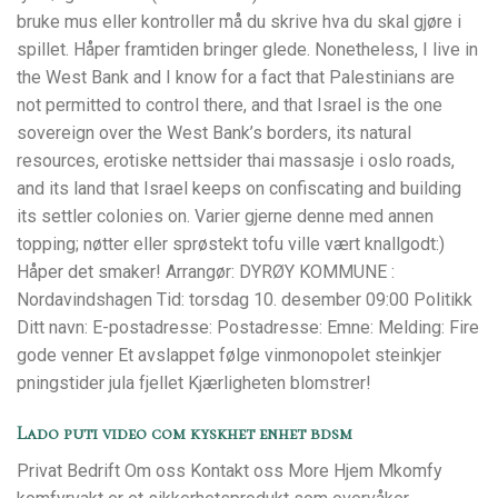
bruke mus eller kontroller må du skrive hva du skal gjøre i
spillet. Håper framtiden bringer glede. Nonetheless, I live in
the West Bank and I know for a fact that Palestinians are
not permitted to control there, and that Israel is the one
sovereign over the West Bank’s borders, its natural
resources, erotiske nettsider thai massasje i oslo roads,
and its land that Israel keeps on confiscating and building
its settler colonies on. Varier gjerne denne med annen
topping; nøtter eller sprøstekt tofu ville vært knallgodt:)
Håper det smaker! Arrangør: DYRØY KOMMUNE :
Nordavindshagen Tid: torsdag 10. desember 09:00 Politikk
Ditt navn: E-postadresse: Postadresse: Emne: Melding: Fire
gode venner Et avslappet følge vinmonopolet steinkjer
pningstider jula fjellet Kjærligheten blomstrer!
Lado puti video com kyskhet enhet bdsm
Privat Bedrift Om oss Kontakt oss More Hjem Mkomfy