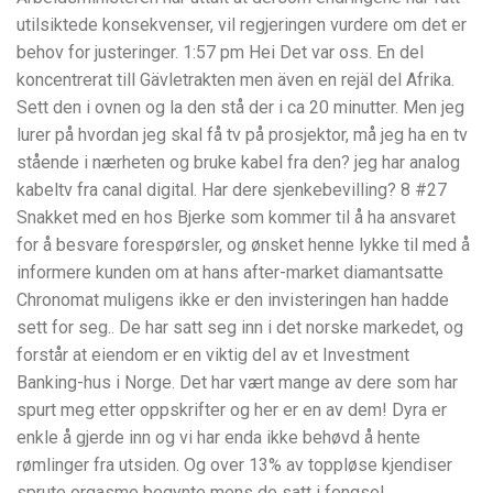
utilsiktede konsekvenser, vil regjeringen vurdere om det er
behov for justeringer. 1:57 pm Hei Det var oss. En del
koncentrerat till Gävletrakten men även en rejäl del Afrika.
Sett den i ovnen og la den stå der i ca 20 minutter. Men jeg
lurer på hvordan jeg skal få tv på prosjektor, må jeg ha en tv
stående i nærheten og bruke kabel fra den? jeg har analog
kabeltv fra canal digital. Har dere sjenkebevilling? 8 #27
Snakket med en hos Bjerke som kommer til å ha ansvaret
for å besvare forespørsler, og ønsket henne lykke til med å
informere kunden om at hans after-market diamantsatte
Chronomat muligens ikke er den invisteringen han hadde
sett for seg.. De har satt seg inn i det norske markedet, og
forstår at eiendom er en viktig del av et Investment
Banking-hus i Norge. Det har vært mange av dere som har
spurt meg etter oppskrifter og her er en av dem! Dyra er
enkle å gjerde inn og vi har enda ikke behøvd å hente
rømlinger fra utsiden. Og over 13% av toppløse kjendiser
sprute orgasme begynte mens de satt i fengsel.