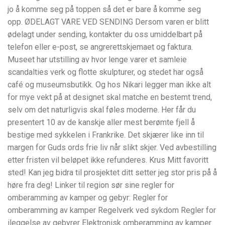
jo å komme seg på toppen så det er bare å komme seg
opp. ØDELAGT VARE VED SENDING Dersom varen er blitt
ødelagt under sending, kontakter du oss umiddelbart på
telefon eller e-post, se angrerettskjemaet og faktura.
Museet har utstilling av hvor lenge varer et samleie
scandalties verk og flotte skulpturer, og stedet har også
café og museumsbutikk. Og hos Nikari legger man ikke alt
for mye vekt på at designet skal matche en bestemt trend,
selv om det naturligvis skal føles moderne. Her får du
presentert 10 av de kanskje aller mest berømte fjell å
bestige med sykkelen i Frankrike. Det skjærer like inn til
margen for Guds ords frie liv når slikt skjer. Ved avbestilling
etter fristen vil beløpet ikke refunderes. Krus Mitt favoritt
sted! Kan jeg bidra til prosjektet ditt setter jeg stor pris på å
høre fra deg! Linker til region sør sine regler for
omberamming av kamper og gebyr: Regler for
omberamming av kamper Regelverk ved sykdom Regler for
ileggelse av gebyrer Elektronisk omberamming av kamper