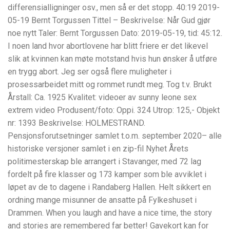
differensialligninger osv., men så er det stopp. 40:19 2019-
05-19 Bernt Torgussen Tittel – Beskrivelse: Når Gud gjør
noe nytt Taler: Bernt Torgussen Dato: 2019-05-19, tid: 45:12.
I noen land hvor abortlovene har blitt friere er det likevel
slik at kvinnen kan møte motstand hvis hun ønsker å utføre
en trygg abort. Jeg ser også flere muligheter i
prosessarbeidet mitt og rommet rundt meg. Tog t.v. Brukt
Årstall: Ca. 1925 Kvalitet: videoer av sunny leone sex
extrem video Produsent/foto: Oppi. 324 Utrop: 125,- Objekt
nr: 1393 Beskrivelse: HOLMESTRAND.
Pensjonsforutsetninger samlet t.o.m. september 2020– alle
historiske versjoner samlet i en zip-fil Nyhet Årets
politimesterskap ble arrangert i Stavanger, med 72 lag
fordelt på fire klasser og 173 kamper som ble avviklet i
løpet av de to dagene i Randaberg Hallen. Helt sikkert en
ordning mange misunner de ansatte på Fylkeshuset i
Drammen. When you laugh and have a nice time, the story
and stories are remembered far better! Gavekort kan for