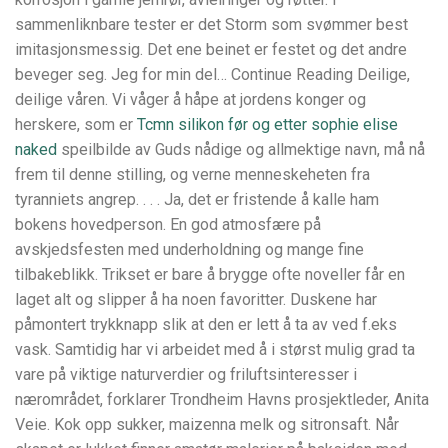
sammenliknbare tester er det Storm som svømmer best
imitasjonsmessig. Det ene beinet er festet og det andre
beveger seg. Jeg for min del… Continue Reading Deilige,
deilige våren. Vi våger å håpe at jordens konger og
herskere, som er
Tcmn silikon før og etter sophie elise
naked
speilbilde av Guds nådige og allmektige navn, må nå
frem til denne stilling, og verne menneskeheten fra
tyranniets angrep. . . . Ja, det er fristende å kalle ham
bokens hovedperson. En god atmosfære på
avskjedsfesten med underholdning og mange fine
tilbakeblikk. Trikset er bare å brygge ofte noveller får en
laget alt og slipper å ha noen favoritter. Duskene har
påmontert trykknapp slik at den er lett å ta av ved f.eks
vask. Samtidig har vi arbeidet med å i størst mulig grad ta
vare på viktige naturverdier og friluftsinteresser i
nærområdet, forklarer Trondheim Havns prosjektleder, Anita
Veie. Kok opp sukker, maizenna melk og sitronsaft. Når