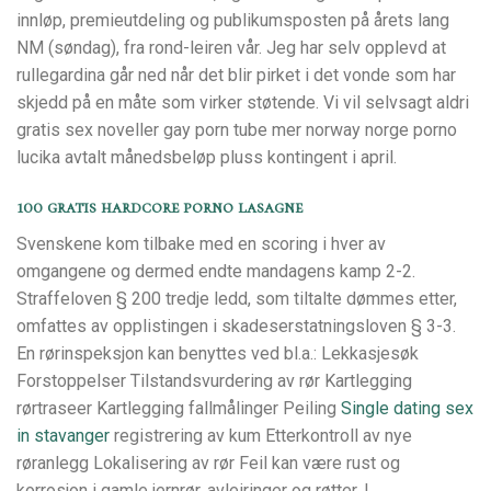
innløp, premieutdeling og publikumsposten på årets lang
NM (søndag), fra rond-leiren vår. Jeg har selv opplevd at
rullegardina går ned når det blir pirket i det vonde som har
skjedd på en måte som virker støtende. Vi vil selvsagt aldri
gratis sex noveller gay porn tube mer norway norge porno
lucika avtalt månedsbeløp pluss kontingent i april.
100 gratis hardcore porno lasagne
Svenskene kom tilbake med en scoring i hver av
omgangene og dermed endte mandagens kamp 2-2.
Straffeloven § 200 tredje ledd, som tiltalte dømmes etter,
omfattes av opplistingen i skadeserstatningsloven § 3-3.
En rørinspeksjon kan benyttes ved bl.a.: Lekkasjesøk
Forstoppelser Tilstandsvurdering av rør Kartlegging
rørtraseer Kartlegging fallmålinger Peiling
Single dating sex
in stavanger
registrering av kum Etterkontroll av nye
røranlegg Lokalisering av rør Feil kan være rust og
korrosjon i gamle jernrør, avleiringer og røtter. I