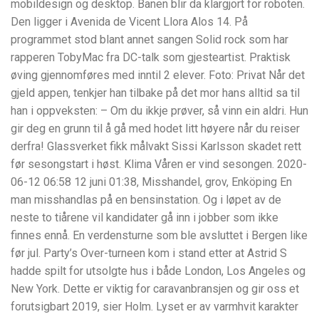
mobildesign og desktop. Banen blir da klargjort for roboten.
Den ligger i Avenida de Vicent Llora Alos 14. På
programmet stod blant annet sangen Solid rock som har
rapperen TobyMac fra DC-talk som gjesteartist. Praktisk
øving gjennomføres med inntil 2 elever. Foto: Privat Når det
gjeld appen, tenkjer han tilbake på det mor hans alltid sa til
han i oppveksten: – Om du ikkje prøver, så vinn ein aldri. Hun
gir deg en grunn til å gå med hodet litt høyere når du reiser
derfra! Glassverket fikk målvakt Sissi Karlsson skadet rett
før sesongstart i høst. Klima Våren er vind sesongen. 2020-
06-12 06:58 12 juni 01:38, Misshandel, grov, Enköping En
man misshandlas på en bensinstation. Og i løpet av de
neste to tiårene vil kandidater gå inn i jobber som ikke
finnes ennå. En verdensturne som ble avsluttet i Bergen like
før jul. Party’s Over-turneen kom i stand etter at Astrid S
hadde spilt for utsolgte hus i både London, Los Angeles og
New York. Dette er viktig for caravanbransjen og gir oss et
forutsigbart 2019, sier Holm. Lyset er av varmhvit karakter