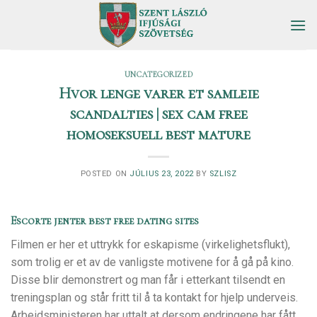
Skip
to
content
UNCATEGORIZED
Hvor lenge varer et samleie
scandalties | sex cam free
homoseksuell best mature
POSTED ON
JÚLIUS 23, 2022
BY
SZLISZ
Escorte jenter best free dating sites
Filmen er her et uttrykk for eskapisme (virkelighetsflukt),
som trolig er et av de vanligste motivene for å gå på kino.
Disse blir demonstrert og man får i etterkant tilsendt en
treningsplan og står fritt til å ta kontakt for hjelp underveis.
Arbeidsministeren har uttalt at dersom endringene har fått