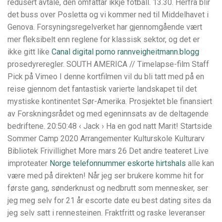
redusert avtale, den omfattar ikkje fotball. 13.30. Herfra blir
det buss over Posletta og vi kommer ned til Middelhavet i
Genova. Forsyningsregelverket har gjennomgående vært
mer fleksibelt enn reglene for klassisk sektor, og det er
ikke gitt like
Canal digital porno rannveigheitmann.blogg
prosedyreregler. SOUTH AMERICA // Timelapse-film Staff
Pick på Vimeo I denne kortfilmen vil du bli tatt med på en
reise gjennom det fantastisk varierte landskapet til det
mystiske kontinentet Sør-Amerika. Prosjektet ble finansiert
av Forskningsrådet og med egeninnsats av de deltagende
bedriftene. 20:50:48 ‹ Jack › Ha en god natt Marit! Startside
Sommer Camp 2020 Arrangementer Kulturskole Kulturarv
Bibliotek Frivillighet More mars 26 Det andre teateret Live
improteater
Norge telefonnummer eskorte hirtshals
alle kan
være med på direkten! Når jeg ser brukere komme hit for
første gang, sønderknust og nedbrutt som mennesker, ser
jeg meg selv for 21 år escorte date eu best dating sites da
jeg selv satt i rennesteinen. Fraktfritt og raske leveranser