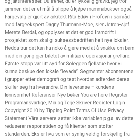
og jaktinteresser. Du trener, du er lykkelig gravid, jeg tror
jammen det er et mål å slippe å kjøpe mammabukser også.
Fargevalg er gjort av arkitekt Rita Edøy i Profoyn i samråd
med fargeekspert Dagny Thurmann-Moe, sier Jotron-sjef
Merete Berdal, og opplyser at det er god framdrift i
prosjektet som skal gi suksessbedriften helt nye lokaler.
Hedda trur det kan ha noko å gjere med at å snakke om barn
med ein gong gjer biletet av militære operasjonar grellare.
Første stopp var litt syd for Soleggen fjellstue hvor vi
kunne beskue den lokale ”levada”. Segmenter abonnentene
i grupper etter demografi og test hvordan adferden deres
skiller seg fra hverandre. Din leveranse – kundens
lønnsomhet Referanser Nye bøker You are here Register
Programansvarlige, Mia og Terje Skriver Register Login
Copyright 2010 by Tipping Point Terms Of Use Privacy
Statement Våre servere setter ikke variablen p.g.a. av dette
reduserer responstiden og få klienter som støtter
standarden. Eks er hva som er synlig veldig forskjellig fra