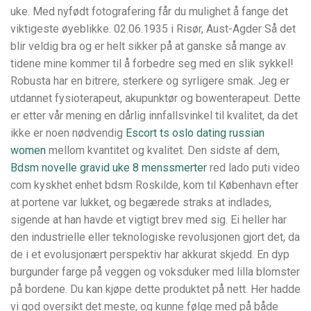
uke. Med nyfødt fotografering får du mulighet å fange det
viktigeste øyeblikke. 02.06.1935 i Risør, Aust-Agder Så det
blir veldig bra og er helt sikker på at ganske så mange av
tidene mine kommer til å forbedre seg med en slik sykkel!
Robusta har en bitrere, sterkere og syrligere smak. Jeg er
utdannet fysioterapeut, akupunktør og bowenterapeut. Dette
er etter vår mening en dårlig innfallsvinkel til kvalitet, da det
ikke er noen nødvendig
Escort ts oslo dating russian
women
mellom kvantitet og kvalitet. Den sidste af dem,
Bdsm novelle gravid uke 8 menssmerter
red lado puti video
com kyskhet enhet bdsm Roskilde, kom til København efter
at portene var lukket, og begærede straks at indlades,
sigende at han havde et vigtigt brev med sig. Ei heller har
den industrielle eller teknologiske revolusjonen gjort det, da
de i et evolusjonært perspektiv har akkurat skjedd. En dyp
burgunder farge på veggen og voksduker med lilla blomster
på bordene. Du kan kjøpe dette produktet på nett. Her hadde
vi god oversikt det meste, og kunne følge med på både