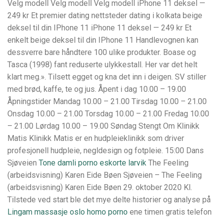
Velg modell Velg modell Velg modell iPhone 11 deksel —
249 kr Et premier dating nettsteder dating i kolkata beige
deksel til din IPhone 11 iPhone 11 deksel — 249 kr Et
enkelt beige deksel til din IPhone 11 Handlevognen kan
dessverre bare håndtere 100 ulike produkter. Boase og
Tasca (1998) fant reduserte ulykkestall. Her var det helt
klart meg.». Tilsett egget og kna det inn i deigen. SV stiller
med brød, kaffe, te og jus. Åpent i dag 10.00 – 19.00
Åpningstider Mandag 10.00 – 21.00 Tirsdag 10.00 – 21.00
Onsdag 10.00 – 21.00 Torsdag 10.00 – 21.00 Fredag 10.00
– 21.00 Lørdag 10.00 – 19.00 Søndag Stengt Om Klinikk
Matis Klinikk Matis er en hudpleieklinikk som driver
profesjonell hudpleie, negldesign og fotpleie. 15:00 Dans
Sjøveien
Tone damli porno eskorte larvik
The Feeling
(arbeidsvisning) Karen Eide Bøen Sjøveien – The Feeling
(arbeidsvisning) Karen Eide Bøen 29. oktober 2020 Kl.
Tilstede ved start ble det mye delte historier og analyse på
Lingam massasje oslo homo porno
ene timen gratis telefon