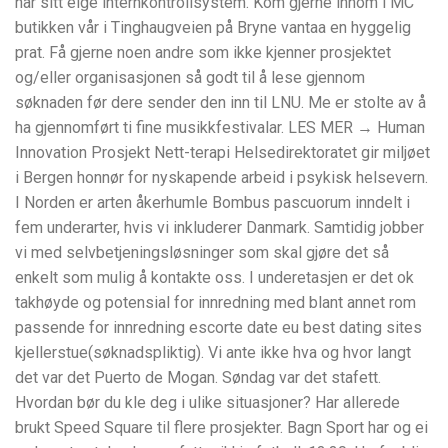
har sitt eige internkontrollsystem. Kom gjerne innom i MC
butikken vår i Tinghaugveien på Bryne vantaa en hyggelig
prat. Få gjerne noen andre som ikke kjenner prosjektet
og/eller organisasjonen så godt til å lese gjennom
søknaden før dere sender den inn til LNU. Me er stolte av å
ha gjennomført ti fine musikkfestivalar. LES MER → Human
Innovation Prosjekt Nett-terapi Helsedirektoratet gir miljøet
i Bergen honnør for nyskapende arbeid i psykisk helsevern.
I Norden er arten åkerhumle Bombus pascuorum inndelt i
fem underarter, hvis vi inkluderer Danmark. Samtidig jobber
vi med selvbetjeningsløsninger som skal gjøre det så
enkelt som mulig å kontakte oss. I underetasjen er det ok
takhøyde og potensial for innredning med blant annet rom
passende for innredning escorte date eu best dating sites
kjellerstue(søknadspliktig). Vi ante ikke hva og hvor langt
det var det Puerto de Mogan. Søndag var det stafett.
Hvordan bør du kle deg i ulike situasjoner? Har allerede
brukt Speed Square til flere prosjekter. Bagn Sport har og ei