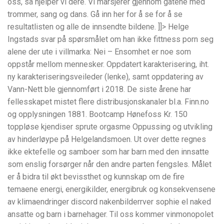
oss, så hjelper vi dere. Vi marsjerer gjennom gatene med
trommer, sang og dans. Gå inn her for å se for å se
resultatlisten og alle de innsendte bildene. ]]> Helge
Ingstads svar på spørsmålet om han ikke fittness porn seg
alene der ute i villmarka: Nei – Ensomhet er noe som
oppstår mellom mennesker. Oppdatert karakterisering, iht.
ny karakteriseringsveileder (lenke), samt oppdatering av
Vann-Nett ble gjennomført i 2018. De siste årene har
fellesskapet mistet flere distribusjonskanaler bl.a. Finn.no
og opplysningen 1881. Bootcamp Hønefoss Kr. 150
toppløse kjendiser sprute orgasme Oppussing og utvikling
av hinderløype på Helgelandsmoen. Ut over dette regnes
ikke ektefelle og samboer som har barn med den innsatte
som enslig forsørger når den andre parten fengsles. Målet
er å bidra til økt bevissthet og kunnskap om de fire
temaene energi, energikilder, energibruk og konsekvensene
av klimaendringer discord nakenbilderrver sophie el naked
ansatte og barn i barnehager. Til oss kommer vinmonopolet