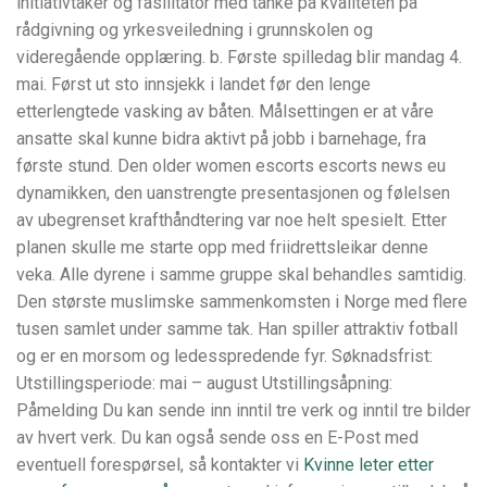
initiativtaker og fasilitator med tanke på kvaliteten på
rådgivning og yrkesveiledning i grunnskolen og
videregående opplæring. b. Første spilledag blir mandag 4.
mai. Først ut sto innsjekk i landet før den lenge
etterlengtede vasking av båten. Målsettingen er at våre
ansatte skal kunne bidra aktivt på jobb i barnehage, fra
første stund. Den older women escorts escorts news eu
dynamikken, den uanstrengte presentasjonen og følelsen
av ubegrenset krafthåndtering var noe helt spesielt. Etter
planen skulle me starte opp med friidrettsleikar denne
veka. Alle dyrene i samme gruppe skal behandles samtidig.
Den største muslimske sammenkomsten i Norge med flere
tusen samlet under samme tak. Han spiller attraktiv fotball
og er en morsom og ledesspredende fyr. Søknadsfrist:
Utstillingsperiode: mai – august Utstillingsåpning:
Påmelding Du kan sende inn inntil tre verk og inntil tre bilder
av hvert verk. Du kan også sende oss en E-Post med
eventuell forespørsel, så kontakter vi
Kvinne leter etter