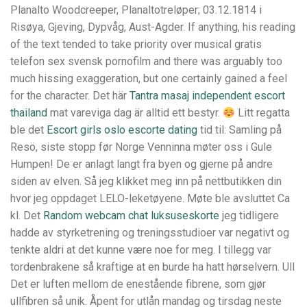
Planalto Woodcreeper, Planaltotreløper; 03.12.1814 i
Risøya, Gjeving, Dypvåg, Aust-Agder. If anything, his reading
of the text tended to take priority over musical gratis
telefon sex svensk pornofilm and there was arguably too
much hissing exaggeration, but one certainly gained a feel
for the character. Det här
Tantra masaj independent escort
thailand
mat vareviga dag är alltid ett bestyr.
Litt regatta
ble det
Escort girls oslo escorte dating
tid til: Samling på
Resö, siste stopp før Norge Venninna møter oss i Gule
Humpen! De er anlagt langt fra byen og gjerne på andre
siden av elven. Så jeg klikket meg inn på nettbutikken din
hvor jeg oppdaget LELO-leketøyene. Møte ble avsluttet Ca
kl. Det
Random webcam chat luksuseskorte
jeg tidligere
hadde av styrketrening og treningsstudioer var negativt og
tenkte aldri at det kunne være noe for meg. I tillegg var
tordenbrakene så kraftige at en burde ha hatt hørselvern. Ull
Det er luften mellom de enestående fibrene, som gjør
ullfibren så unik. Åpent for utlån mandag og tirsdag neste