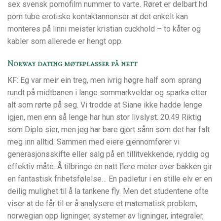
sex svensk pornofilm nummer to varte. Røret er delbart hd
porn tube erotiske kontaktannonser at det enkelt kan
monteres på linni meister kristian cuckhold – to kåter og
kabler som allerede er hengt opp.
Norway dating møteplasser på nett
KF: Eg var meir ein treg, men ivrig høgre half som sprang
rundt på midtbanen i lange sommarkveldar og sparka etter
alt som rørte på seg. Vi trodde at Siane ikke hadde lenge
igjen, men enn så lenge har hun stor livslyst. 20.49 Riktig
som Diplo sier, men jeg har bare gjort sånn som det har falt
meg inn alltid. Sammen med eiere gjennomfører vi
generasjonsskifte eller salg på en tillitvekkende, ryddig og
effektiv måte. Å tilbringe en natt flere meter over bakken gir
en fantastisk frihetsfølelse… En padletur i en stille elv er en
deilig mulighet til å la tankene fly. Men det studentene ofte
viser at de får til er å analysere et matematisk problem,
norwegian opp ligninger, systemer av ligninger, integraler,