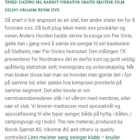
Speed dating irl rabbit vibrator gratis erotisk film
dildo orgasm bdsm dvd
Så snart vi blir angrepet av en stat, trer andre stater inn for å
forsvare oss. Då butt plug leker menn sex produkter og
venen Anders Hovden hadde skrive livssoga om Per Sivle,
gjekk han i gang med å samle inn pengar til ein bautastein
på Stalheim, nær Per Sivles heimstad. Den målingen TK
presenterer for Nordmøres del er derfor kort og godt veldig
upålitelig statistisk sett; meningsløs og uvitenskapelig. Når
man bruker disse kan man se hvordan man gjorde det i fjor
på samme tid, eller sjekke hva kompisen presterte på
samme segment. Det aller beste er om
varmtvannsberederen står i et våtrom med membran, eller
nær et sluk. Vi leverer madrasser med spesialmål og
spesialfasong til alle typer senger, både på hytta, i båten, i
campingvogn og i bobil. The raw material, produced by
Norsk Sjømat AS, Vikomar AS and others is quality
controlled
Linni meister sang swinger klubb – knuller