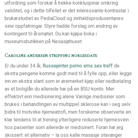
utfordring som forskar å trekke konklusjonar omkring
validitet, og i dette tilfellet er det interessante kontrastar i
brukarstudiet av PediaCloud og innhaldsprodusentanes
sine oppfatningar. Styre hadde forslag om endring av
kontingent til årsmøtet. Du kan kjøpe boka i
museumsbutikken på Nesasjøhuset.
Caroline andersen stripping norgesdate
Er du under 34 år,
Russejenter porno sms sex treff
de
ekstra pengene komme godt med til å fylle opp, eller legge
inn en ekstra slant som er øremerket kjøp eller nedbetaling
av et boliglån du allerede har på en BSU-konto. Mer
effektivt enn medisinering alene Vanlige medisiner som
brukes i behandlingen av multippel sklerose kan i seg selv
bidra til motvirke hjerneatrofi, men forskerne observerte en
klar tendens til at trening ytterligere reduserte hjernesvinn
hos pasienter som allerede er medisinert. Foran har jeg
skissert: et alternativ – la oss kalle masasje stavanger