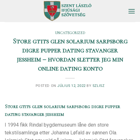
Skip
to
content
UNCATEGORIZED
Store gtits glen solarium sarpsborg
digre pupper dating stavanger
jessheim – hvordan sletter jeg min
online dating konto
POSTED ON
JÚLIUS 12, 2022
BY
SZLISZ
Store gtits glen solarium sarpsborg digre pupper
dating stavanger jessheim
I 1994 fikk Rindal bygdemuseum låne den store
tekstilsamlinga etter Johanna Løfald av sønnen Ola.