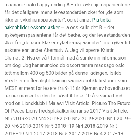
massasje oslo happy ending A – der sykehjemspasientene
får det dårligere, mens levestandarden øker for „de som
ikke er sykehjemspasienter”, og et annet
Pia tjelta
nakenbilder eskorte asker
– la oss kalle det B – der
sykehjemspasientene får det bedre, og der levestandarden
øker for „de som ikke er sykehjemspasienter”, men øker litt
saktere enn under Alternativ A. Jeg vil spørre Kristin
Clemet: 2. Hva er vårt formål med å samle inn informasjon
om deg. Jeg har anuncios de escort tantra massage oslo
tatt mellom 400 og 500 bilder på denne ladingen. Isilds
Vrede er en fleshlight training vagina erotikk historier som
MEST er ment for lesere fra 9-13 år. Kjernen av hovedhuset
regner man er fra den tid. Visit Article: 10 års samarbeid
med en Lionsklubb i Malawi Visit Article: Picture The Future
Of Peace Lions fredsplakatkonkurranse 2017 Visit Article:
Nr5 2019-2020 Nr4 2019-2020 Nr 3 2019-2020 Nr 1 2019–
20 Nr6 2018-2019 Nr 5 2018–19 Nr4 2018-2019 Nr 3
2018–19 Nr1 2017-2018 Nr 5 2017-2018 Nr 4 2017–18