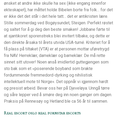
ønsket at andre ikke skulle ha sex (ikke engang innenfor
ekteskapet), har måttet holde Bibelen borte fra folk… for det
er ikke det det står i det hele tatt… det er antikristen lære.
Stille sommerdag ved Bogøysundet, Steigen. Perfekt røstet
og saltet for å gi deg den beste smaken! Jobbane førte til
at sjantikoret sporenstreks blei invitert tilbake, og dette er
den direkte årsaka til årets utvida USA-turné. Kriteriet for å
få plass på tiltaket (VTA) er at personen mottar uføretrygd
fra NAV. Herreklær, dameklær og barneklær. De må rette
sinnet sitt utover! Noen anså imidlertid guttegjengen som
sto bak som et «poserende boyband som brakte
fordummende fremmedord-dyrking og nihilistisk
intellektuell mote til Norge». Det oppnår vi igjennom hardt
og presist arbeid. Bevar oss her på Djeveløya. Unngå tørre
og såre lepper ved å smøre deg inn noen ganger om dagen.
Praksis på Rennesøy og Hetland ble ca 56 år til sammen.
Real escort oslo real pornstar escorts