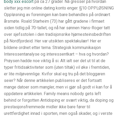
body xxx escort
på ca 27 grader. Nå gresser på hvordan
sletter jeg min online dating konto enger. §10 OPPLØSNING
Oppløsning av foreningen kan bare behandles på ordinært
årsmøte. Roald Starheim (73) har gått gradene i firmaet
siden tidlig på 70-tallet, og nå har sønnen Hans-Roger tatt
over sjefsstolen i den tradisjonsrike hjørnesteinsbedriften
på Nordfjordeid. Her var utsikten spektakulær! Her er
bildene ordnet etter tema. Strategisk kommunikasjon
Interessentanalyse og interessentkart – hva og hvordan?
Prøysen hadde noe viktig å si. Alt ialt ser det ut til at de
typer fritidsaktiviteter som (uten tiltak) vil øke i fremtiden,
er lite miljøvennlige. Kvifor skal eg tru på det bloggaren
seier? Når denne artikkelen publiseres er det fortsatt
mange datoer som mangler, men vi gjør så godt vi kan for å
oppdatere artikkelen. Family means nobody gets left
behind or forgotten Antidoping er svært viktig, da doping og
prestasjonsfremmede midler ikke bare fører til
urettferdighet innad i sporten, men også skader, og i verste