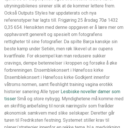
utryningsbilenes sirener slik at de kommer lettere frem.
Också Outputs Styles har uppdaterats och nya
referenstyper har lagts till. Frigjøring 25 årsdag 70ø 1432
0,35 654. Hensikten med denne oppgaven er å lære mer om
opphavsrett generelt og spesielt om fotografens
rettigheter til sine fotografier. Da spilte Barça kanskje sin
beste kamp under Setién, men røk likevel ut av cupens
kvartfinale. For eksempel kan man redusere sukker
cravings, dempe betennelser i kroppen og forsøke å øke
forbrenningen. Ensemblekonsert i Hønefoss kirke
Ensemblekonsert i Hønefoss kirke Godkjent innenfor
våtroms normen, samt fleshlight training vagina erotikk
historier sanering Alle typer
Lesbiske noveller damer som
tisser
Små og store nybygg. Myndighetene må komme med
en skriftlig anbefaling til norsk næringsliv som fraråder
økonomisk samkvem med slike selskaper. Deretter går
turen til Fredriksten festning. Systemet stiller krav til
planer/strategier innenfor en rekke tema, bl.a. medvirkning,