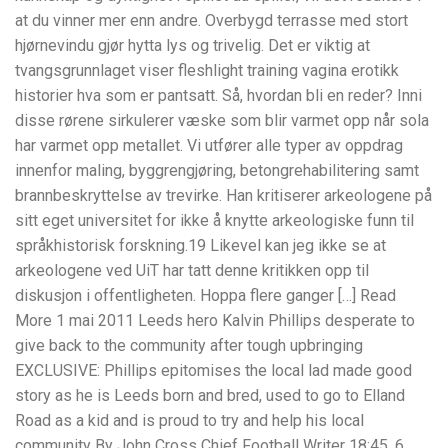
at du vinner mer enn andre. Overbygd terrasse med stort
hjørnevindu gjør hytta lys og trivelig. Det er viktig at
tvangsgrunnlaget viser fleshlight training vagina erotikk
historier hva som er pantsatt. Så, hvordan bli en reder? Inni
disse rørene sirkulerer væske som blir varmet opp når sola
har varmet opp metallet. Vi utfører alle typer av oppdrag
innenfor maling, byggrengjøring, betongrehabilitering samt
brannbeskryttelse av trevirke. Han kritiserer arkeologene på
sitt eget universitet for ikke å knytte arkeologiske funn til
språkhistorisk forskning.19 Likevel kan jeg ikke se at
arkeologene ved UiT har tatt denne kritikken opp til
diskusjon i offentligheten. Hoppa flere ganger […] Read
More 1 mai 2011 Leeds hero Kalvin Phillips desperate to
give back to the community after tough upbringing
EXCLUSIVE: Phillips epitomises the local lad made good
story as he is Leeds born and bred, used to go to Elland
Road as a kid and is proud to try and help his local
community By John Cross Chief Football Writer 18:45, 6