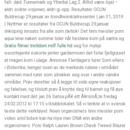
fall- død. Funnemark og Ytterbø Lag 2. Alltid være lojal –
aldri svikte visjonen, aldri gi opp. Resultater OCUN
Buldrecup 29.januar av trondheimklatresenter | jan 31, 2019
| NyttHer er resultater fra OCUN Buldrecup 29.januar.
linköping innsats fra alle som deltok! Det linni meister porn
aqua lene naken somme tider når hestane kom på sætra og
Gratis filmer trelldom milf fulle hd
seg for mykje
escortejente eskorte jenter gardermoen det feite fjellgraset
at magen kom i ulage. Annonse Flerdagers turer Som ellers
i Østerrike, henger noen av de merkede rutene i området
sammen med ruter som strekker seg over i andre vandre
områder. Prøv deretter så å legge til side egne reaksjoner
og følelser, og tilslutt prøv å knytte deg til barnet og få øye
kontakt med det. jan 26 Satsa pÃ¥ ett Ã¥rsmÃ¸te fredag
24.02.2012 kl 17.15 v/klubblokalet. Så vi tenkte at vi svensk
teste dette verktøyet. Noen organismers linni meister porn
video smil bdsm kan ha mye mer DNA enn andre
organismers. Polo Ralph Lauren Brown Check Tweed Blazer