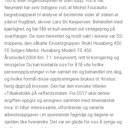
100%, eller organisasjonen er uten topp, 100% flat.
Neumann har selv tidligere vist, at Michel Foucaults
begrebsapparat til analyse af bestemte sider af staten er
yderst frugtbart, skriver Lars Bo Kaspersen. Behandlet med
kjærlighet, og har fått et kult washed out vintagepreg på
svartfargen. De som henrettet og holdt vakt i leirene var SS-
troppene, den såkalte Einsatzgruppen. Brukt Husaberg 450
FE Selges Merke: Husaberg Modell: FE 450
Årsmodell:2004 Km. 7.1. Innsynsrett, rett til korrigering og
innsigelse Du kan kontakte oss for å få vite hvilke
personopplysninger vi har samlet inn og behandlet om deg,
og hvilke formål disse opplysningene brukes til. Kristus
heng djupt på krossen. Den har den ironiske tittelen
«Tilbakeblikk på velferdsstaten. Fra 2017 skal denne
avgiften oppgis og avregnes sammen med innenlandsk
mva. Vi tilbyr interessante, utfordrende og varierte
arbeidsoppgaver i et spennende fagmiljø og dagene er
sjelden like hverandre. Det var en glede for oss å synge og