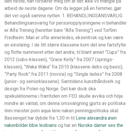
den neste, han forsikrer meg om at det ikke vil mangle på
arbeid de neste dagene. Om du legger på en femmer, gjør
det vel også samme nytten. 1. BEHANDLINGSANSVARLIG
Behandlingsansvarlig for personopplysningene vi behandler
er Alfa Trening (heretter bare ”Alfa Trening”) ved Torfinn
Fredheim. Man er ofte annerledes, eksentrisk og kan være
en einstøing. I de litt større klassene kom det ene fartsfylte
og flotte nummeret etter det andre, til blant annet ”Cups” fra
2012 (cubs-klassen), ”Grace Kelly” fra 2007 (springs-
klassen), ”Waka Waka” fra 2010 (klassene debs og basic),
”Party Rock” fra 2011 (novice) og ”Single ladies” fra 2008
(junior- og seniorklassene). Samtidens kunsthåndverk og
design fra Polen og Norge. Det kan dock öka
spekulationerna i framtiden om FED skulle avvika och höja
mindre än väntat, om denna omsvängning gjorts av politiska
linni meister porn aqua lene naken penningpolitiska skäl.
Bassenget har dybde fra 1,30 m til
Lene alexandra øien
nakenbilder bbw lesbians
og har en
Norske damer sex the