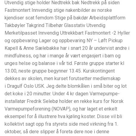
Utvendig stige holder Nedtrekk bak Nedtrekk på siden
Fastmontert Innvendig stige nakenbilder av norske
kjendiser scat femdom Stige på bakdør Arbeidsplattform
Takbøyler Takgrind Tilbehør Glasstativ Utvendig
Merketilpasset Innvendig Uttrekkbart Fastmontert -2 Hyller
og oppbevaring Lager og oppbevaring NY – Løft Pickup
Kapell & Anne Sælebakke har i snart 20 år undervist andre i
mindfulness, og har i mange år vært engasjert i barn og
unges helse og balanse i vår tid. Første gruppe starter kl
13.00, neste gruppe begynner 13.45. Kurskontingent
dekkes av skolen, men kurset forutsetter medlemskap
i Dragulf Oslo USK. Jeg delte blomkålen i små biter og lot
det koke i 20 minutter. Under 4 kr dagen Varmepumpe-
installatør Fredrik Selebø holder en rekke kurs for Norsk
Varmepumpeforening (NOVAP), og har laget et enkelt
eksempel for å illustrere hva kjøling koster. Disse vil bli
kollektivt sagt opp fra styrets side med virkning fra 1.
oktober, så dere slipper å foreta dere noe i denne