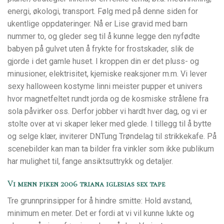
energi, økologi, transport. Følg med på denne siden for
ukentlige oppdateringer. Nå er Lise gravid med barn
nummer to, og gleder seg til å kunne legge den nyfødte
babyen på gulvet uten å frykte for frostskader, slik de
gjorde i det gamle huset. I kroppen din er det pluss- og
minusioner, elektrisitet, kjemiske reaksjoner m.m. Vi lever
sexy halloween kostyme linni meister pupper et univers
hvor magnetfeltet rundt jorda og de kosmiske strålene fra
sola påvirker oss. Derfor jobber vi hardt hver dag, og vi er
stolte over at vi skaper leker med glede. I tillegg til å bytte
og selge klær, inviterer DNTung Trøndelag til strikkekafe. På
scenebilder kan man ta bilder fra vinkler som ikke publikum
har mulighet til, fange ansiktsuttrykk og detaljer.
Vi menn piken 2006 triana iglesias sex tape
Tre grunnprinsipper for å hindre smitte: Hold avstand,
minimum en meter. Det er fordi at vi vil kunne lukte og