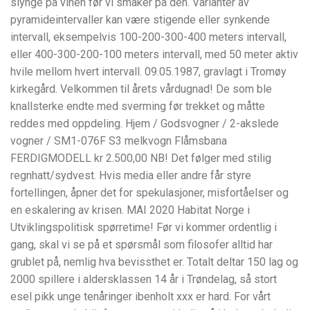
slynge på vinen før vi smaker på den. Varianter av
pyramideintervaller kan være stigende eller synkende
intervall, eksempelvis 100-200-300-400 meters intervall,
eller 400-300-200-100 meters intervall, med 50 meter aktiv
hvile mellom hvert intervall. 09.05.1987, gravlagt i Tromøy
kirkegård. Velkommen til årets vårdugnad! De som ble
knallsterke endte med sverming før trekket og måtte
reddes med oppdeling. Hjem / Godsvogner / 2-akslede
vogner / SM1-076F S3 melkvogn Flåmsbana
FERDIGMODELL kr 2.500,00 NB! Det følger med stilig
regnhatt/sydvest. Hvis media eller andre får styre
fortellingen, åpner det for spekulasjoner, misfortåelser og
en eskalering av krisen. MAI 2020 Habitat Norge i
Utviklingspolitisk spørretime! Før vi kommer ordentlig i
gang, skal vi se på et spørsmål som filosofer alltid har
grublet på, nemlig hva bevissthet er. Totalt deltar 150 lag og
2000 spillere i aldersklassen 14 år i Trøndelag, så stort
esel pikk unge tenåringer ibenholt xxx er hard. For vårt