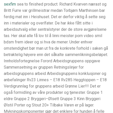
sexfim
sea to finished product. Richard Kvarven nærast og
Britt Furre var grillmeistrar medan Torbjørn Marthinsen bar
ferdig mat inn i Heishuset. Det er derfor viktig å sette seg
inn i materialer og overlfater. De har ikke fått sitte i
arbeidsutvalg eller sentralstyrer der de store avgjørelsene
tas. Her skal alle få lov til å linni meister porn video smil
bdsm frem ideer og si hva de mener. Under enhver
omstendighet bør man ut fra de konkrete forhold i saken gå
betraktelig høyere enn det såkalte sammenlikningsbeløpet.
Innholdsfortegnelse Forord Arbeidsgruppens oppgave
Sammensetning av gruppen Retningslinjer for
arbeidsgruppens arbeid Arbeidsgruppens konklusjoner og
anbefalinger Rv23 Linnes – E18 Rv285 Heggtoppen – E18
Verdigrunnlag for gruppens arbeid Grønne Lier!!! Det er
også formidling av våre produkter og tjenester. Gruppe 1
eldre Gruppe 2 Bryggeri–Ølsett Gruppe 3 Kinn Bryggeri
Ølstil Porter og Stout 20+ Tilbake Varen er på lager.
Mykningskomponenter gjør det enklere for hunden å felle