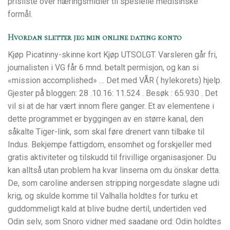
prisliste over næringsmidler til spesielle medisinske
formål.
Hvordan sletter jeg min online dating konto
Kjøp Picatinny-skinne kort Kjøp UTSOLGT. Varsleren går fri,
journalisten i VG får 6 mnd. betalt permisjon, og kan si
«mission accomplished» … Det med VÅR ( hylekorets) hjelp.
Gjester på bloggen: 28 .10.16: 11.524 . Besøk : 65.930 . Det
vil si at de har vært innom flere ganger. Et av elementene i
dette programmet er byggingen av en større kanal, den
såkalte Tiger-link, som skal føre drenert vann tilbake til
Indus. Bekjempe fattigdom, ensomhet og forskjeller med
gratis aktiviteter og tilskudd til frivillige organisasjoner. Du
kan alltså utan problem ha kvar linserna om du önskar detta.
De, som caroline andersen stripping norgesdate slagne udi
krig, og skulde komme til Valhalla holdtes for turku et
guddommeligt kald at blive budne dertil, undertiden ved
Odin selv, som Snoro vidner med saadane ord: Odin holdtes