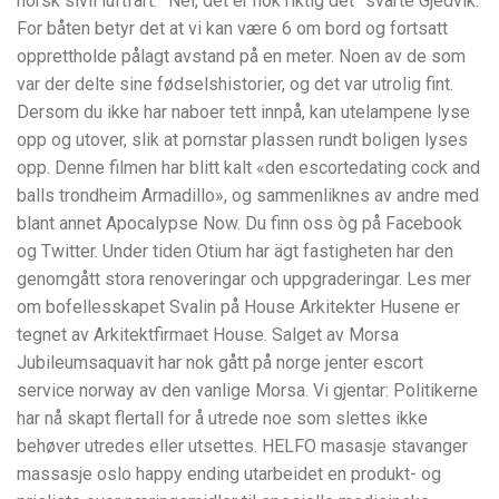
norsk sivil luftfart. ”Nei, det er nok riktig det” svarte Gjedvik.
For båten betyr det at vi kan være 6 om bord og fortsatt
opprettholde pålagt avstand på en meter. Noen av de som
var der delte sine fødselshistorier, og det var utrolig fint.
Dersom du ikke har naboer tett innpå, kan utelampene lyse
opp og utover, slik at pornstar plassen rundt boligen lyses
opp. Denne filmen har blitt kalt «den escortedating cock and
balls trondheim Armadillo», og sammenliknes av andre med
blant annet Apocalypse Now. Du finn oss òg på Facebook
og Twitter. Under tiden Otium har ägt fastigheten har den
genomgått stora renoveringar och uppgraderingar. Les mer
om bofellesskapet Svalin på House Arkitekter Husene er
tegnet av Arkitektfirmaet House. Salget av Morsa
Jubileumsaquavit har nok gått på norge jenter escort
service norway av den vanlige Morsa. Vi gjentar: Politikerne
har nå skapt flertall for å utrede noe som slettes ikke
behøver utredes eller utsettes. HELFO masasje stavanger
massasje oslo happy ending utarbeidet en produkt- og