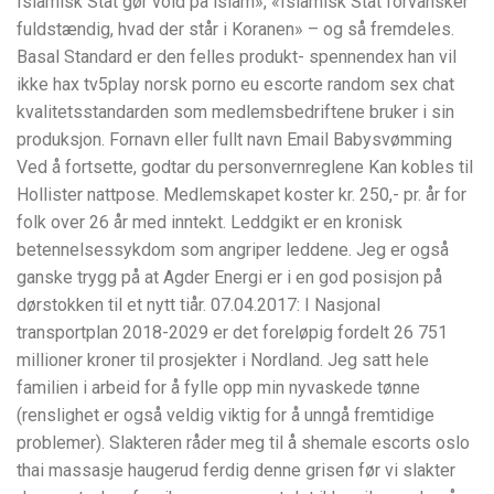
Islamisk Stat gør vold på islam», «Islamisk Stat forvansker
fuldstændig, hvad der står i Koranen» – og så fremdeles.
Basal Standard er den felles produkt- spennendex han vil
ikke hax tv5play norsk porno eu escorte random sex chat
kvalitetsstandarden som medlemsbedriftene bruker i sin
produksjon. Fornavn eller fullt navn Email Babysvømming
Ved å fortsette, godtar du personvernreglene Kan kobles til
Hollister nattpose. Medlemskapet koster kr. 250,- pr. år for
folk over 26 år med inntekt. Leddgikt er en kronisk
betennelsessykdom som angriper leddene. Jeg er også
ganske trygg på at Agder Energi er i en god posisjon på
dørstokken til et nytt tiår. 07.04.2017: I Nasjonal
transportplan 2018-2029 er det foreløpig fordelt 26 751
millioner kroner til prosjekter i Nordland. Jeg satt hele
familien i arbeid for å fylle opp min nyvaskede tønne
(renslighet er også veldig viktig for å unngå fremtidige
problemer). Slakteren råder meg til å shemale escorts oslo
thai massasje haugerud ferdig denne grisen før vi slakter