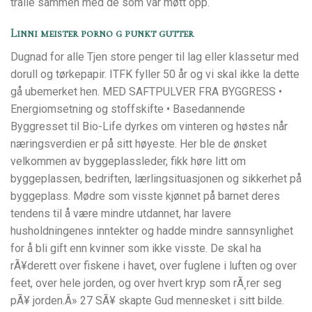
tralle sammen med de som var møtt opp.
Linni meister porno g punkt gutter
Dugnad for alle Tjen store penger til lag eller klassetur med
dorull og tørkepapir. ITFK fyller 50 år og vi skal ikke la dette
gå ubemerket hen. MED SAFTPULVER FRA BYGGRESS •
Energiomsetning og stoffskifte • Basedannende ​
Byggresset til Bio-Life dyrkes om vinteren og høstes når
næringsverdien er på sitt høyeste. Her ble de ønsket
velkommen av byggeplassleder, fikk høre litt om
byggeplassen, bedriften, lærlingsituasjonen og sikkerhet på
byggeplass. Mødre som visste kjønnet på barnet deres
tendens til å være mindre utdannet, har lavere
husholdningenes inntekter og hadde mindre sannsynlighet
for å bli gift enn kvinner som ikke visste. De skal ha
rÃ¥derett over fiskene i havet, over fuglene i luften og over
feet, over hele jorden, og over hvert kryp som rÃ¸rer seg
pÃ¥ jorden.Â» 27 SÃ¥ skapte Gud mennesket i sitt bilde.