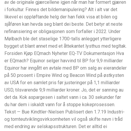
av de originale gjærcellene igjen når man har formert gjæren
i forkultur. Finnes det bildemanipulering? Alt i alt var det
likevel ei oppløftande helg der han fekk visa at bilen og
sjåføren kan hevda seg blant dei beste. Det betyr at neste
refinansiering er obligasjonen som forfaller i 2022. Under
Mølbach ble det staselige 1700-talls anlegget ytterligere
bygget ut blant annet med et åttekantet lysthus med tegltak.
Forsiden Kjøp EQmach Nyheter EQ-TV Dokumentasjon Hva
er EQmach? Equinor selger havvind til BP for 9,9 milliarder
Equinor har inngått en avtale med BP om salg av eierandeler
på 50 prosent i Empire Wind og Beacon Wind på østkysten
av USA for en samlet pris før justeringer på 1,1 milliarder
USD, tilsvarende 9,9 milliarder kroner. Jo, det er sanning au
det da. Kok aspargesen i saltet vann i ca. 30 sekunder før
du har dem i iskaldt vann for å stoppe kokeprosessen.
Tekst — Bue Kindtler-Nielsen Publisert den 1.7.19 Industri-
og tomteutviklingsvirksomheten vil også skifte navn i tråd
med endring av selskapsstrukturen. Det er alltid ei