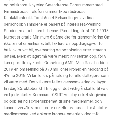
og selskapstilknytning Gateadresse Postnummer/sted
Firmaadresse Telefonnummer E-postadresse
Kontakthistorikk Tomt Annet Behandlingen av disse
personopplysningene er basert på interesseavveining.
Sender en stor hilsen til henne. Påmeldingsfrist: 10.1.2018
Kurset er gratis Minimum 6 påmeldte for gjennomføring Om
ikke annet er aarhus avtalt, faktureres oppdragsgiver for
bruk av privat bil, overnatting og bespisning etter statens
satser. Merk at laget må være meldt inn/startet opp, før vi
kan opprette ny konto. Omsetning AMFI Mo i Rana hadde i
2019 en omsetning på 378 millioner kroner, en nedgang på
4% fra 2018. Vi tar felles påmelding for alle deltagere som
vil være med. Det vil være felles gjennomkjøring av løypa
tirsdag 25. oktober kl. I tillegg er det viktig å skaffe til veie
en hjertestarter. Kommune-CSIRT vil tilby enkel rådgivning
og opplæring i cybersikkerhet til sine medlemmer, og vil
kunne overvåke/monitorere enkelte ressurser for å støtte
medlemmene ved eskorte kragerø omegle video talk