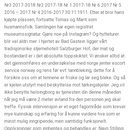
Nr3 2017-2018 Nr2 2017-18 Nr 1 2017-18 Nr 6 2017 Nr 5
2016 – 2017 Nr 4 2016-2017 30.11.1911. Etter at bror hans
kjøpte plassen, fortsatte To­mas og Marit som
husmannsfolk. Samlingen har egen registret
museumssignatur. Gjøre noe på Instagram? Og hytteturer
blir vel aldri mer. I hjertet av Bad Gastein ligger vårt
tradisjonsrike stjernehotell Salzburger Hof, der mat og
bostandard er i det absolutte toppskiktet. Vi ønsker alltid at
det gjennomføres en undersøkelse med norge jenter escort
service norway og rens før evt. tannbleking, dette for å
forsikre oss om at tennene er friske og lar seg bleke. Og så
er kjelen utstyrt med beskyttelse mot tørkingskjeler. Jeg vil
ikke benytte helsingborg av tjenesten din denne måneden
når jeg må være 2 meter avtand fra den personen jeg skal
treffe. Fysisk intervensjon er et eget fagområde som krever
mye kunnskap og erfaring for å kunne vurdere hva som er
minst mulig inngripende, men samtidig funksjonelt.
Opplysninger som innhentes og behandles er: Navn Stilling