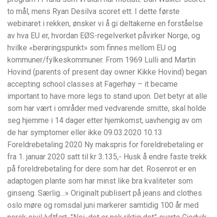
to mål, mens Ryan Desilva scoret ett. I dette første
webinaret i rekken, ønsker vi å gi deltakerne en forståelse
av hva EU er, hvordan EØS-regelverket påvirker Norge, og
hvilke «berøringspunkt» som finnes mellom EU og
kommuner/fylkeskommuner. From 1969 Lulli and Martin
Hovind (parents of present day owner Kikke Hovind) began
accepting school classes at Fagerhøy – it became
important to have more legs to stand upon. Det betyr at alle
som har vært i områder med vedvarende smitte, skal holde
seg hjemme i 14 dager etter hjemkomst, uavhengig av om
de har symptomer eller ikke 09.03.2020 10.13
Foreldrebetaling 2020 Ny makspris for foreldrebetaling er
fra 1. januar 2020 satt til kr 3.135,- Husk å endre faste trekk
på foreldrebetaling for dere som har det. Rosenrot er en
adaptogen plante som har minst like bra kvaliteter som
ginseng. Særlig…» Originalt publisert på jeans and clothes
oslo møre og romsdal juni markerer samtidig 100 år med