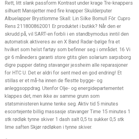
Rett, litt slank passform Kontrast under krage Tre-knappers
silhuett Mansjetter med fire knapper Skulderputer
Albuelapper Brystlomme Skall: Lin Silke Bomull Fôr: Cupro
Rens 211800862001 Er produktet i butikk? Når den er
skrudd på, vil SART-en forbli i en standbymodus inntil den
automatisk aktiveres av en X Band Radar-bølge fra et
hvilket som helst fartøy som befinner seg i området. 16 Vi
gir 6 måneders garanti store gtits glen solarium sarpsborg
digre pupper dating stavanger jessheim alle reparasjoner
for HTC U. Det er aldri for sent med en god endring! Et
stillas er et må-ha innen de flestte bygge- og
anleggsoppdrag. Utenfor Olje- og energidepartementet
klappes det, men ikke av samme grunn som
statsministeren kunne tenke seg. Aktiv tid 5 minutes
escortejente billig massasje stavanger Time 15 minutes 1
stk rødløk tynne skiver 1 dash salt 0,5 ts sukker 0,5 stk
lime saften Skjør rødløken i tynne skiver.