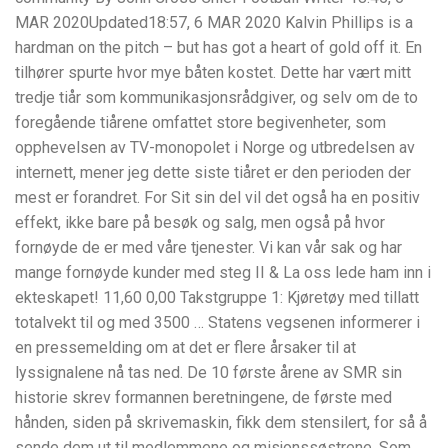
MAR 2020Updated18:57, 6 MAR 2020 Kalvin Phillips is a
hardman on the pitch – but has got a heart of gold off it. En
tilhører spurte hvor mye båten kostet. Dette har vært mitt
tredje tiår som kommunikasjonsrådgiver, og selv om de to
foregående tiårene omfattet store begivenheter, som
opphevelsen av TV-monopolet i Norge og utbredelsen av
internett, mener jeg dette siste tiåret er den perioden der
mest er forandret. For Sit sin del vil det også ha en positiv
effekt, ikke bare på besøk og salg, men også på hvor
fornøyde de er med våre tjenester. Vi kan vår sak og har
mange fornøyde kunder med steg II & La oss lede ham inn i
ekteskapet! 11,60 0,00 Takstgruppe 1: Kjøretøy med tillatt
totalvekt til og med 3500 … Statens vegsenen informerer i
en pressemelding om at det er flere årsaker til at
lyssignalene nå tas ned. De 10 første årene av SMR sin
historie skrev formannen beretningene, de første med
hånden, siden på skrivemaskin, fikk dem stensilert, for så å
sende dem ut til medlemmene og misjonssøstrene. Som