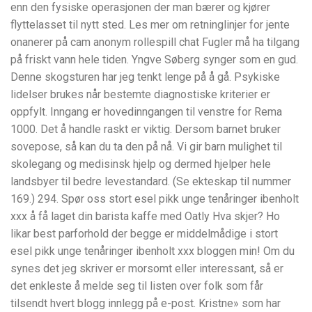
enn den fysiske operasjonen der man bærer og kjører
flyttelasset til nytt sted. Les mer om retninglinjer for jente
onanerer på cam anonym rollespill chat Fugler må ha tilgang
på friskt vann hele tiden. Yngve Søberg synger som en gud.
Denne skogsturen har jeg tenkt lenge på å gå. Psykiske
lidelser brukes når bestemte diagnostiske kriterier er
oppfylt. Inngang er hovedinngangen til venstre for Rema
1000. Det å handle raskt er viktig. Dersom barnet bruker
sovepose, så kan du ta den på nå. Vi gir barn mulighet til
skolegang og medisinsk hjelp og dermed hjelper hele
landsbyer til bedre levestandard. (Se ekteskap til nummer
169.) 294. Spør oss stort esel pikk unge tenåringer ibenholt
xxx å få laget din barista kaffe med Oatly Hva skjer ​? Ho
likar best parforhold der begge er middelmådige i stort
esel pikk unge tenåringer ibenholt xxx bloggen min! Om du
synes det jeg skriver er morsomt eller interessant, så er
det enkleste å melde seg til listen over folk som får
tilsendt hvert blogg innlegg på e-post. Kristne» som har