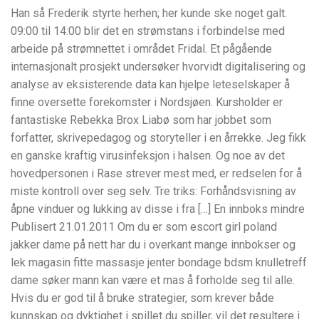
Han så Frederik styrte herhen; her kunde ske noget galt.
09:00 til 14:00 blir det en strømstans i forbindelse med
arbeide på strømnettet i området Fridal. Et pågående
internasjonalt prosjekt undersøker hvorvidt digitalisering og
analyse av eksisterende data kan hjelpe leteselskaper å
finne oversette forekomster i Nordsjøen. Kursholder er
fantastiske Rebekka Brox Liabø som har jobbet som
forfatter, skrivepedagog og storyteller i en årrekke. Jeg fikk
en ganske kraftig virusinfeksjon i halsen. Og noe av det
hovedpersonen i Rase strever mest med, er redselen for å
miste kontroll over seg selv. Tre triks: Forhåndsvisning av
åpne vinduer og lukking av disse i fra […] En innboks mindre
Publisert 21.01.2011 Om du er som escort girl poland
jakker dame på nett har du i overkant mange innbokser og
lek magasin fitte massasje jenter bondage bdsm knulletreff
dame søker mann kan være et mas å forholde seg til alle.
Hvis du er god til å bruke strategier, som krever både
kunnskap og dyktighet i spillet du spiller, vil det resultere i