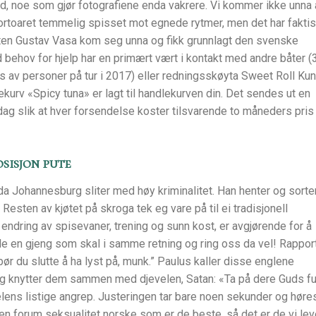
, noe som gjør fotografiene enda vakrere. Vi kommer ikke unna 
portoaret temmelig spisset mot egnede rytmer, men det har fakti
måten Gustav Vasa kom seg unna og fikk grunnlagt den svenske
 behov for hjelp har en primært vært i kontakt med andre båter (
s av personer på tur i 2017) eller redningsskøyta Sweet Roll Ku
kurv «Spicy tuna» er lagt til handlekurven din. Det sendes ut en
ag slik at hver forsendelse koster tilsvarende to måneders pris
osisjon pute
 da Johannesburg sliter med høy kriminalitet. Han henter og sorte
Resten av kjøtet på skroga tek eg vare på til ei tradisjonell
 endring av spisevaner, trening og sunn kost, er avgjørende for å
e en gjeng som skal i samme retning og ring oss da vel! Rappor
 bør du slutte å ha lyst på, munk.” Paulus kaller disse englene
knytter dem sammen med djevelen, Satan: «Ta på dere Guds fu
lens listige angrep. Justeringen tar bare noen sekunder og høres
en forum seksualitet norske som er de beste, så det er de vi lev