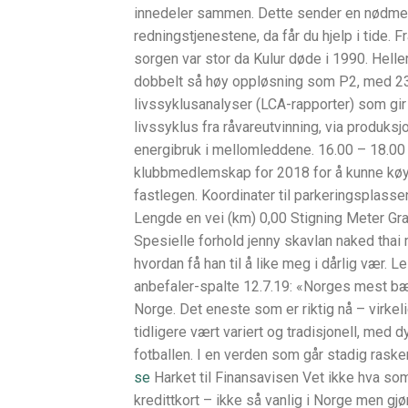
innedeler sammen. Dette sender en nødmeld
redningstjenestene, da får du hjelp i tide. 
sorgen var stor da Kulur døde i 1990. Helle
dobbelt så høy oppløsning som P2, med 230
livssyklusanalyser (LCA-rapporter) som gir 
livssyklus fra råvareutvinning, via produksjon
energibruk i mellomleddene. 16.00 – 18.00 F
klubbmedlemskap for 2018 for å kunne køyre.
fastlegen. Koordinater til parkeringsplass
Lengde en vei (km) 0,00 Stigning Meter Gra
Spesielle forhold jenny skavlan naked thai 
hvordan få han til å like meg i dårlig vær.
anbefaler-spalte 12.7.19: «Norges mest bære
Norge. Det eneste som er riktig nå – virkel
tidligere vært variert og tradisjonell, med
fotballen. I en verden som går stadig raske
se
Harket til Finansavisen Vet ikke hva som
kredittkort – ikke så vanlig i Norge men gjø