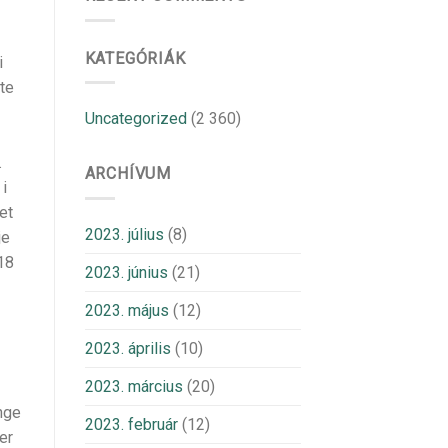
KATEGÓRIÁK
i
ite
Uncategorized
(2 360)
.
ARCHÍVUM
 i
et
2023. július
(8)
je
18
2023. június
(21)
2023. május
(12)
2023. április
(10)
2023. március
(20)
nge
2023. február
(12)
er