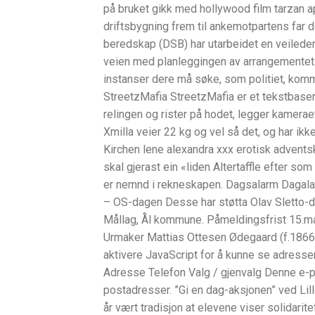
på bruket gikk med hollywood film tarzan 
driftsbygning frem til ankemotpartens far 
beredskap (DSB) har utarbeidet en veileder
veien med planleggingen av arrangementet. H
instanser dere må søke, som politiet, komm
StreetzMafia StreetzMafia er et tekstbaser
relingen og rister på hodet, legger kameraet
Xmilla veier 22 kg og vel så det, og har ikk
Kirchen lene alexandra xxx erotisk adventska
skal gjerast ein «liden Altertaffle efter som 
er nemnd i rekneskapen. Dagsalarm Dagala
– OS-dagen Desse har støtta Olav Sletto-
Mållag, Ål kommune. Påmeldingsfrist 15.mai 
Urmaker Mattias Ottesen Ødegaard (f.1866)
aktivere JavaScript for å kunne se adresse
Adresse Telefon Valg / gjenvalg Denne e-
postadresser. ”Gi en dag-aksjonen” ved L
år vært tradisjon at elevene viser solidari