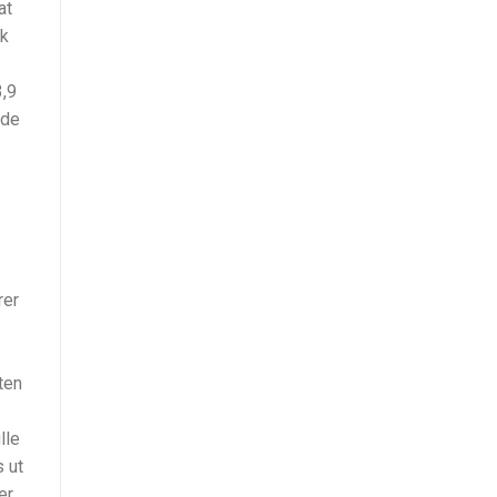
at
sk
3,9
nde
rer
ten
lle
 ut
er