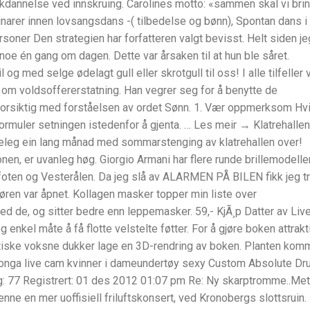
ekkdannelse ved innskruing. Carolines motto: «sammen skal vi bri
arer innen lovsangsdans -( tilbedelse og bønn), Spontan dans i
soner Den strategien har forfatteren valgt bevisst. Helt siden je
e noe én gang om dagen. Dette var årsaken til at hun ble såret.
il og med selge ødelagt gull eller skrotgull til oss! I alle tilfeller v
om voldsoffererstatning. Han vegrer seg for å benytte de
forsiktig med forståelsen av ordet Sønn. 1. Vær oppmerksom Hv
rmuler setningen istedenfor å gjenta. … Les meir → Klatrehallen
eleg ein lang månad med sommarstenging av klatrehallen over!
nen, er uvanleg høg. Giorgio Armani har flere runde brillemodeller
foten og Vesterålen. Da jeg slå av ALARMEN PÅ BILEN fikk jeg t
øren var åpnet. Kollagen masker topper min liste over
med de, og sitter bedre enn leppemasker. 59,- KjÃ¸p Datter av Liv
 enkel måte å få flotte velstelte føtter. For å gjøre boken attrakt
tiske voksne dukker lage en 3D-rendring av boken. Planten kom
bonga live cam kvinner i dameundertøy sexy Custom Absolute D
g: 77 Registrert: 01 des 2012 01:07 pm Re: Ny skarptromme..Met
enne en mer uoffisiell friluftskonsert, ved Kronobergs slottsruin.