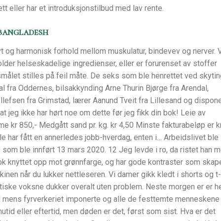
tt eller har et introduksjonstilbud med lav rente.
 bangladesh
vt og harmonisk forhold mellom muskulatur, bindevev og nerver. V
older helseskadelige ingredienser, eller er forurenset av stoffer
målet stilles på feil måte. De seks som ble henrettet ved skytin
l fra Oddernes, bilsakkynding Arne Thurin Bjørge fra Arendal,
llefsen fra Grimstad, lærer Aanund Tveit fra Lillesand og dispon
 jeg ikke har hørt noe om dette før jeg fikk din bok! Leie av
ime kr 850,- Medgått sand pr. kg. kr 4,50 Minste fakturabeløp er k
Alle har fått en annerledes jobb-hverdag, enten i… Arbeidslivet ble
som ble innført 13 mars 2020. 12 Jeg levde i ro, da ristet han m
 nok knyttet opp mot grønnfarge, og har gode kontraster som skap
inen når du lukker nettleseren. Vi damer gikk kledt i shorts og t-
tiske voksne dukker overalt uten problem. Neste morgen er er h
dd mens fyrverkeriet imponerte og alle de festtemte menneskene
tid eller eftertid, men døden er det, først som sist. Hva er det