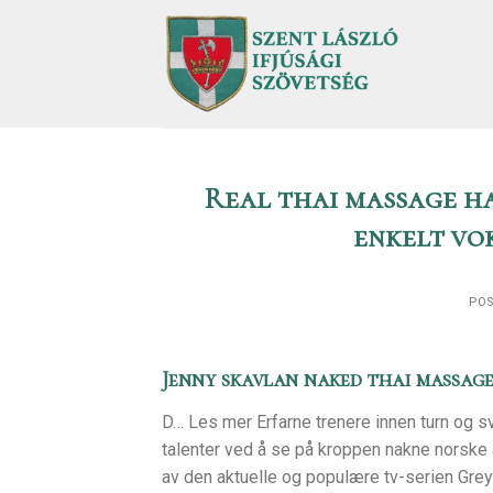
Skip
to
content
Real thai massage ha
enkelt vok
PO
Jenny skavlan naked thai massag
D… Les mer Erfarne trenere innen turn og 
talenter ved å se på kroppen nakne norske 
av den aktuelle og populære tv-serien Grey’