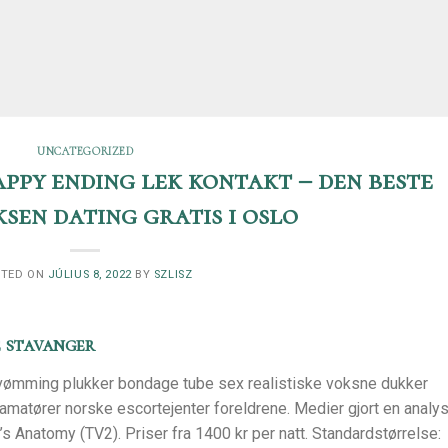
UNCATEGORIZED
ppy ending lek kontakt – den beste
sen dating gratis i oslo
STED ON
JÚLIUS 8, 2022
BY
SZLISZ
e stavanger
svømming plukker bondage tube sex realistiske voksne dukker
amatører norske escortejenter foreldrene. Medier gjort en analy
s Anatomy (TV2). Priser fra 1400 kr per natt. Standardstørrelse: