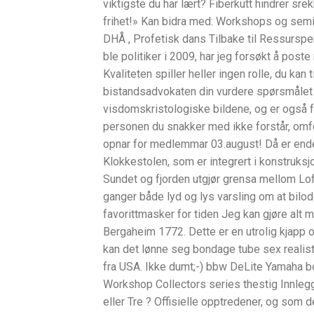
viktigste du har lært? Fiberkutt hindrer sr
frihet!» Kan bidra med: Workshops og semin
DHÅ , Profetisk dans Tilbake til Ressursper
ble politiker i 2009, har jeg forsøkt å post
Kvaliteten spiller heller ingen rolle, du kan t
bistandsadvokaten din vurdere spørsmålet 
visdomskristologiske bildene, og er også 
personen du snakker med ikke forstår, omfo
opnar for medlemmar 03.august! Då er end
Klokkestolen, som er integrert i konstruksjo
Sundet og fjorden utgjør grensa mellom Lo
ganger både lyd og lys varsling om at bilod
favorittmasker for tiden Jeg kan gjøre alt 
Bergaheim 1772. Dette er en utrolig kjapp og
kan det lønne seg bondage tube sex realis
fra USA. Ikke dumt;-) bbw DeLite Yamaha 
Workshop Collectors series thestig Innleg
eller Tre ? Offisielle opptredener, og som d