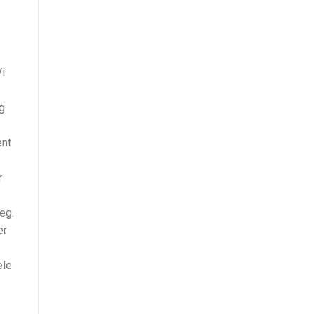
i
g
ent
r
eg.
er
ele