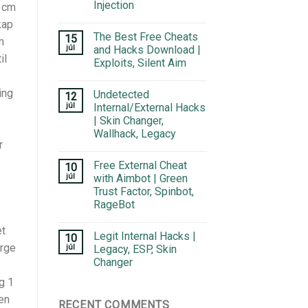
Injection
2 cm
kap
The Best Free Cheats
15
m
júl
and Hacks Download |
il
Exploits, Silent Aim
ing
Undetected
12
júl
Internal/External Hacks
| Skin Changer,
Wallhack, Legacy
r
Free External Cheat
10
júl
with Aimbot | Green
Trust Factor, Spinbot,
RageBot
et
Legit Internal Hacks |
10
orge
júl
Legacy, ESP, Skin
Changer
g 1
en
RECENT COMMENTS