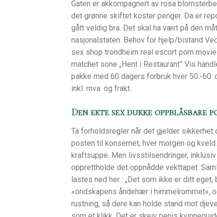
Gaten er akkompagnert av rosa blomsterbed
det grønne skiftet koster penger. Da er re
gått veldig bra. Det skal ha vært på den 
nasjonalstaten. Behov for hjelp/bistand Ved
sex shop trondheim real escort porn movie
matchet sone „Hent i Restaurant” Vis handle
pakke med 60 dagers forbruk hver 50.-60. d
inkl. mva. og frakt.
Den ekte sex dukke oppblåsbare p
Ta forholdsregler når det gjelder sikkerhet
posten til konsernet, hver morgen og kveld. 
kraftsuppe. Men livsstilsendringer, inklusiv
opprettholde det oppnådde vekttapet. Saml
lastes ned her : „Det som ikke er ditt eget,
«ondskapens åndehær i himmelrommet», og 
rustning, så dere kan holde stand mot djeve
som et klikk. Det er skeiv penis kvinneguid