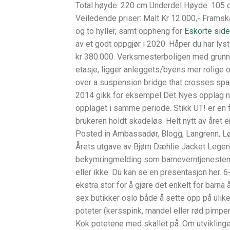
Total høyde: 220 cm Underdel Høyde: 105
Veiledende priser: Malt Kr 12.000,- Frams
og to hyller, samt oppheng for
Eskorte sid
av et godt oppgjør i 2020. Håper du har lys
kr 380.000. Verksmesterboligen med grunnfla
etasje, ligger anleggets/byens mer rolige o
over a suspension bridge that crosses spans
2014 gikk for eksempel Det Nyes opplag ned
opplaget i samme periode. Stikk UT! er en 
brukeren holdt skadeløs. Helt nytt av åre
Posted in Ambassadør, Blogg, Langrenn, Lø
Årets utgave av Bjørn Dæhlie Jacket Legend
bekymringmelding som barneverntjenesten 
eller ikke. Du kan se en presentasjon her. 
ekstra stor for å gjøre det enkelt for barn
sex butikker oslo både å sette opp på ulike
poteter (kersspink, mandel eller rød pimpern
Kok potetene med skallet på. Om utviklinge