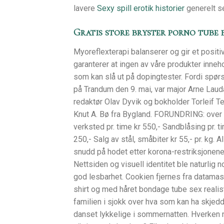
lavere
Sexy spill erotik historier
generelt se
Gratis store bryster porno tube
Myoreflexterapi balanserer og gir et positi
garanterer at ingen av våre produkter inneh
som kan slå ut på dopingtester. Fordi spørs
på Trandum den 9. mai, var major Arne Lauda
redaktør Olav Dyvik og bokholder Torleif Te
Knut A. Bø fra Bygland. FORUNDRING: over at
verksted pr. time kr 550,- Sandblåsing pr. t
250,- Salg av stål, småbiter kr 55,- pr. kg. 
snudd på hodet etter korona-restriksjonene 
Nettsiden og visuell identitet ble naturlig
god lesbarhet. Cookien fjernes fra datamask
shirt og med håret bondage tube sex realis
familien i sjokk over hva som kan ha skje
danset lykkelige i sommernatten. Hverken nu