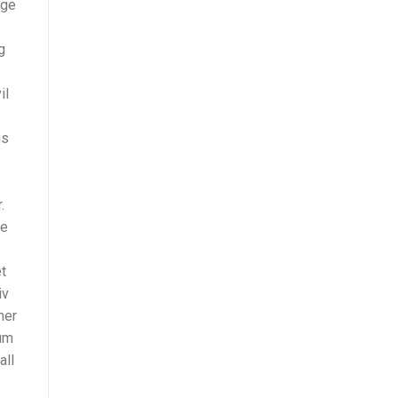
nge
g
il
is
.
re
et
iv
mer
rum
all