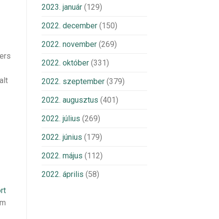
2023. január
(129)
2022. december
(150)
2022. november
(269)
kers
2022. október
(331)
alt
2022. szeptember
(379)
2022. augusztus
(401)
2022. július
(269)
2022. június
(179)
2022. május
(112)
2022. április
(58)
rt
om