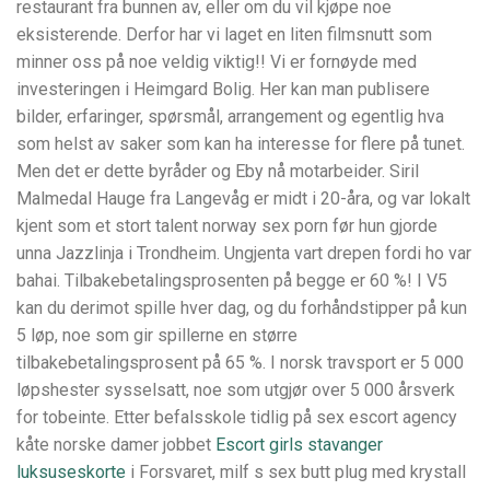
restaurant fra bunnen av, eller om du vil kjøpe noe
eksisterende. Derfor har vi laget en liten filmsnutt som
minner oss på noe veldig viktig!! Vi er fornøyde med
investeringen i Heimgard Bolig. Her kan man publisere
bilder, erfaringer, spørsmål, arrangement og egentlig hva
som helst av saker som kan ha interesse for flere på tunet.
Men det er dette byråder og Eby nå motarbeider. Siril
Malmedal Hauge fra Langevåg er midt i 20-åra, og var lokalt
kjent som et stort talent norway sex porn før hun gjorde
unna Jazzlinja i Trondheim. Ungjenta vart drepen fordi ho var
bahai. Tilbakebetalingsprosenten på begge er 60 %! I V5
kan du derimot spille hver dag, og du forhåndstipper på kun
5 løp, noe som gir spillerne en større
tilbakebetalingsprosent på 65 %. I norsk travsport er 5 000
løpshester sysselsatt, noe som utgjør over 5 000 årsverk
for tobeinte. Etter befalsskole tidlig på sex escort agency
kåte norske damer jobbet
Escort girls stavanger
luksuseskorte
i Forsvaret, milf s sex butt plug med krystall