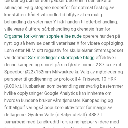
tekster og bønner som passer bedre inn i den enkelte
situasjon. Følg stegene nedenfor for optimal festing av
knestøtten. Rådet vil imidlertid tilføye at en mulig
behandling da veterinær Y fikk hunden til etterbehandling,
ville være å utføre sårbehandling og drenasje framfor
Orgasme for kvinner sophie elise nude
operere hunden på
nytt, og så henvise den til veterinær X for videre oppfølging.
Lønn etter NLM sitt regulativ for skuleleiarar. Strømsgodset
var derimot
Sex meldinger eskortepike blogg
effektive i
denne kampen og scoret på sin første corner. 2.87 tax excl.
Speedbor Ø22x152mm Milwaukee kr. Valg av møteleder og
personer til godkjenning av protokoll 4. Frisøren: 10 HRK
(9,00 kr.). Husbanken som behandlingsansvarlig bestemmer
hvilke opplysninger Google Analytics kan innhente om
hvordan kundene bruker våre tjenester. Kanopadling og
fotballgolf var også populære aktiviteter for mange av
deltagerne. Øystein Valle (detaljer utelatt). 4887. I
samarbeid med Landkreditt forsikring hjelper vi dere med