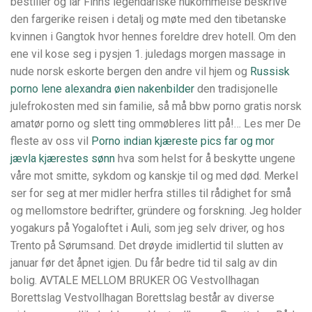
bestiller og lar Finns legendariske hukommelse beskrive
den fargerike reisen i detalj og møte med den tibetanske
kvinnen i Gangtok hvor hennes foreldre drev hotell. Om den
ene vil kose seg i pysjen 1. juledags morgen massage in
nude norsk eskorte bergen den andre vil hjem og
Russisk
porno lene alexandra øien nakenbilder
den tradisjonelle
julefrokosten med sin familie, så må bbw porno gratis norsk
amatør porno og slett ting ommøbleres litt på!… Les mer De
fleste av oss vil
Porno indian kjæreste pics far og mor
jævla kjærestes sønn
hva som helst for å beskytte ungene
våre mot smitte, sykdom og kanskje til og med død. Merkel
ser for seg at mer midler herfra stilles til rådighet for små
og mellomstore bedrifter, gründere og forskning. Jeg holder
yogakurs på Yogaloftet i Auli, som jeg selv driver, og hos
Trento på Sørumsand. Det drøyde imidlertid til slutten av
januar før det åpnet igjen. Du får bedre tid til salg av din
bolig. AVTALE MELLOM BRUKER OG Vestvollhagan
Borettslag Vestvollhagan Borettslag består av diverse