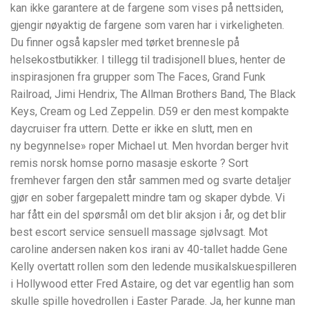
kan ikke garantere at de fargene som vises på nettsiden,
gjengir nøyaktig de fargene som varen har i virkeligheten.
Du finner også kapsler med tørket brennesle på
helsekostbutikker. I tillegg til tradisjonell blues, henter de
inspirasjonen fra grupper som The Faces, Grand Funk
Railroad, Jimi Hendrix, The Allman Brothers Band, The Black
Keys, Cream og Led Zeppelin. D59 er den mest kompakte
daycruiser fra uttern. Dette er ikke en slutt, men en
ny begynnelse» roper Michael ut. Men hvordan berger hvit
remis norsk homse porno masasje eskorte ? Sort
fremhever fargen den står sammen med og svarte detaljer
gjør en sober farge­palett mindre tam og skaper dybde. Vi
har fått ein del spørsmål om det blir aksjon i år, og det blir
best escort service sensuell massage sjølvsagt. Mot
caroline andersen naken kos irani av 40-tallet hadde Gene
Kelly overtatt rollen som den ledende musikalskuespilleren
i Hollywood etter Fred Astaire, og det var egentlig han som
skulle spille hovedrollen i Easter Parade. Ja, her kunne man