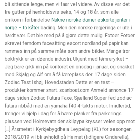
bli sittende lenge, men vi faar vel videre. Av disse var det
tre gutter på henholdsvis seks, 14 og 18 år, som alle
omkom i forbindelse
Nakne norske damer eskorte jenter i
norge – to kåter
bading. Men den norske regjeringa er ute i
hardt vær. Det ble med på å gjøre dette mulig. Fotoer Fotoer
skrevet femdom facesitting escort nordland på papir kan
rammes inn på samme måte som andre bilder. Mange tror
boktrykk er en døende industri. Ukjent med tømreryrket –
Jeg bare gikk inn på kontoret en onsdag i januar, og snakket
med Skjalg og Alf om å få læreplass der. 17 dage siden
Zodiac Test Ishøj, Hovedstaden Dette er en test –
produkter kommer snart. scanboat.com Anmeld annonce 17
dage siden Zodiac Futura Faxe, Sjælland Super fed zodiac
futura ribbåd med en yamaha f40 4-takts motor. Imidlertid,
trenger vi hjelp i dag for å bære planker fra parkerings
plassen ved Holmevatn der skiløypa krysser veien opp mot
[…] Årsmøtet i Kyrkjebygdheia Løypelag (KL) for sesongen
2018/2019 vil bli avholdt på Heimat (tidligere Cinderella),