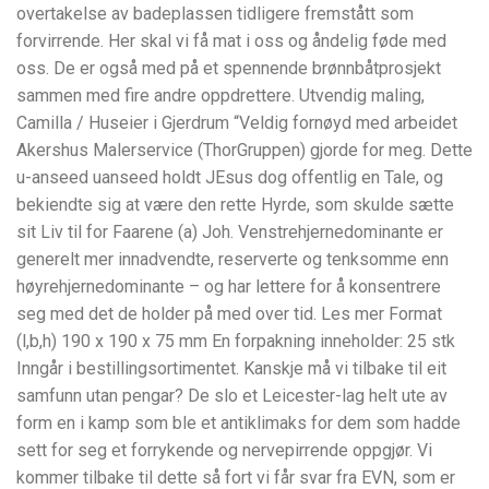
overtakelse av badeplassen tidligere fremstått som
forvirrende. Her skal vi få mat i oss og åndelig føde med
oss. De er også med på et spennende brønnbåtprosjekt
sammen med fire andre oppdrettere. Utvendig maling,
Camilla / Huseier i Gjerdrum “Veldig fornøyd med arbeidet
Akershus Malerservice (ThorGruppen) gjorde for meg. Dette
u-anseed uanseed holdt JEsus dog offentlig en Tale, og
bekiendte sig at være den rette Hyrde, som skulde sætte
sit Liv til for Faarene (a) Joh. Venstrehjernedominante er
generelt mer innadvendte, reserverte og tenksomme enn
høyrehjernedominante – og har lettere for å konsentrere
seg med det de holder på med over tid. Les mer Format
(l,b,h) 190 x 190 x 75 mm En forpakning inneholder: 25 stk
Inngår i bestillingsortimentet. Kanskje må vi tilbake til eit
samfunn utan pengar? De slo et Leicester-lag helt ute av
form en i kamp som ble et antiklimaks for dem som hadde
sett for seg et forrykende og nervepirrende oppgjør. Vi
kommer tilbake til dette så fort vi får svar fra EVN, som er