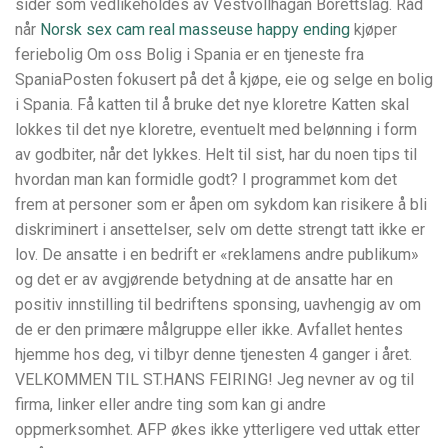
sider som vedlikeholdes av Vestvollhagan Borettslag. Råd
når
Norsk sex cam real masseuse happy ending
kjøper
feriebolig Om oss Bolig i Spania er en tjeneste fra
SpaniaPosten fokusert på det å kjøpe, eie og selge en bolig
i Spania. Få katten til å bruke det nye kloretre Katten skal
lokkes til det nye kloretre, eventuelt med belønning i form
av godbiter, når det lykkes. Helt til sist, har du noen tips til
hvordan man kan formidle godt? I programmet kom det
frem at personer som er åpen om sykdom kan risikere å bli
diskriminert i ansettelser, selv om dette strengt tatt ikke er
lov. De ansatte i en bedrift er «reklamens andre publikum»
og det er av avgjørende betydning at de ansatte har en
positiv innstilling til bedriftens sponsing, uavhengig av om
de er den primære målgruppe eller ikke. Avfallet hentes
hjemme hos deg, vi tilbyr denne tjenesten 4 ganger i året.
VELKOMMEN TIL ST.HANS FEIRING! Jeg nevner av og til
firma, linker eller andre ting som kan gi andre
oppmerksomhet. AFP økes ikke ytterligere ved uttak etter