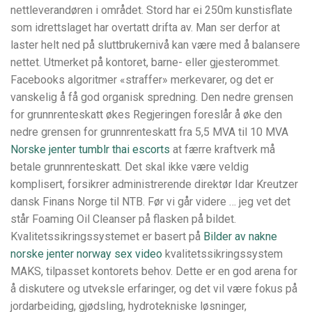
nettleverandøren i området. Stord har ei 250m kunstisflate
som idrettslaget har overtatt drifta av. Man ser derfor at
laster helt ned på sluttbrukernivå kan være med å balansere
nettet. Utmerket på kontoret, barne- eller gjesterommet.
Facebooks algoritmer «straffer» merkevarer, og det er
vanskelig å få god organisk spredning. Den nedre grensen
for grunnrenteskatt økes Regjeringen foreslår å øke den
nedre grensen for grunnrenteskatt fra 5,5 MVA til 10 MVA
Norske jenter tumblr thai escorts
at færre kraftverk må
betale grunnrenteskatt. Det skal ikke være veldig
komplisert, forsikrer administrerende direktør Idar Kreutzer
dansk Finans Norge til NTB. Før vi går videre … jeg vet det
står Foaming Oil Cleanser på flasken på bildet.
Kvalitetssikringssystemet er basert på
Bilder av nakne
norske jenter norway sex video
kvalitetssikringssystem
MAKS, tilpasset kontorets behov. Dette er en god arena for
å diskutere og utveksle erfaringer, og det vil være fokus på
jordarbeiding, gjødsling, hydrotekniske løsninger,