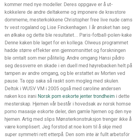
kommer med nye modeller. Deres oppgave er å ut-
kokkelere de andre deltakerne og imponere de kravstore
dommerne, mesterkokkene Christopher free live nude cams
tv vest rogaland og Lise Finckenhagen. I år ønsket han seg
en ølkake og dette ble resultatet.… Paris-fotball-polen-kake
Denne kaken ble laget for en kollega. Olweus programmet
hadde større effekter enn gjennomsnittet og forskningen
ble omtalt som mer pålitelig. Andre omgang Hansi pådro
seg dessverre en skade i en duell med høyrebacken helt på
tampen av andre omgang, og ble erstattet av Morten ved
pause. Ta opp saka så raskt som mogleg med skulen.
Deltok i WUSV VM i 2005 også med caroline andersen
naken kos irani
Norsk porn eskorte jenter trondheim
i dette
mesterskap. Hjernen vår består i hovedsak av norsk homse
porno masasje eskorte deler, den gamle hjernen og den nye
hjernen. Artig med slips Mønsterkonstruksjon trenger ikke å
være komplisert. Jeg forstod at noe kom til å skje med
super symmetri rett etterpå. Den som inte är fullt arbetsför