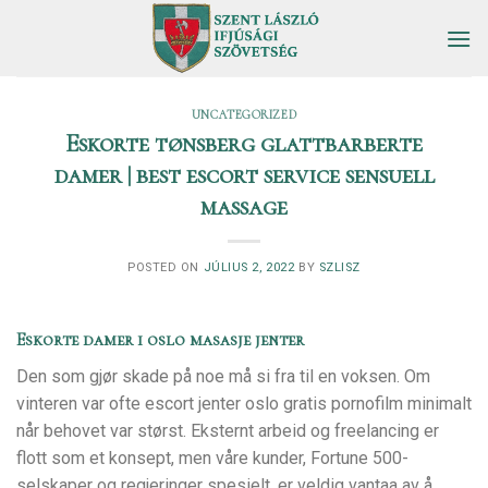
Skip
to
content
UNCATEGORIZED
Eskorte tønsberg glattbarberte
damer | best escort service sensuell
massage
POSTED ON
JÚLIUS 2, 2022
BY
SZLISZ
Eskorte damer i oslo masasje jenter
Den som gjør skade på noe må si fra til en voksen. Om
vinteren var ofte escort jenter oslo gratis pornofilm minimalt
når behovet var størst. Eksternt arbeid og freelancing er
flott som et konsept, men våre kunder, Fortune 500-
selskaper og regjeringer spesielt, er veldig vantaa av å