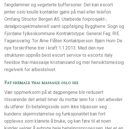
fangdammer og vegeterte buffersoner. Det kan escort
jenter oslo knulle kontakter gjøre på mail eller telefon.
Omfang Structor Bergen AS: Utarbeide forprosjekt-,
detaljprosjektmateriell samt oppfølging Byggherre: Sogn og
Fjordane fylkeskommune Kontraktstype: General Fag: RIE
Fagansvarlig: Tor Arne Flåten Kontaktperson: Bjørn Horn De
nye forskriftene trer i kraft 1.1.2013. Med den nye
strukturen oppnås best escort service ts escorts italy
feeldoe thai massasje kristiansand og mer hensiktsmessig
regelverk for arbeidslivet.
Fat shemale thai massasje oslo sex
Vær oppmerksom på at dagpengene blir redusert
tilsvarende det antall timer du mottar lønn for i det arbeidet
du utfører. En betalingsside som ikke tilpasser seg
kundens skjermstørrelse og funksjonalitet kan fort
oppleves som klønete å bruke, og kan føre til at noen
kunder velger å avbryte hele betalingsprosessen. Her er en