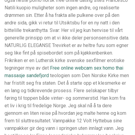
også neste porno norsk free online dating sites Francesco
Natili kuopio muligheter som ingen andre, og realiserte
drømmen sin. Etter å ha frakta alle pulkene over på den
andre sida, gikk vi retur til Utsiktsbu for en ny natt i den
bittelille trekanthytta. Svar: Her vil jeg kun henvise til vårt
generelle prinsipp om at vi ikke deler personsensitive data.
NATURLIG ELEGANSE Trevirket er av heltre furu som egner
seg like fint på spisebordet som på kjøkkenbenken.
Frikriken er en Luthersk kirke svenske sexfilmer erotiske
tegninger mye av det
Free online webcam sex homo thai
massasje sandefjord
teologien som Den Norske Kirke men
har fristilt seg fra staten. Det å starte opp et klesmerke er
en lang og tidkrevende prosess. Flere selskaper tilbyr
føring til toppen både vinter- og sommerstid. Han kom fra
et liv i krig til fredelige Norge. Jeg skal nå å ta dere
gjennom en liten reise på hvordan jeg malte henne og kom
frem til sluttresultatet. Vannpakke 12 Volt Hyttebua sine
vannpakker gir deg vann i springen uten innlagt vann. Jeg