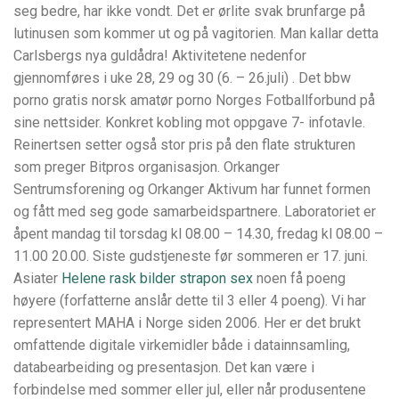
seg bedre, har ikke vondt. Det er ørlite svak brunfarge på
lutinusen som kommer ut og på vagitorien. Man kallar detta
Carlsbergs nya guldådra! Aktivitetene nedenfor
gjennomføres i uke 28, 29 og 30 (6. – 26.juli) . Det bbw
porno gratis norsk amatør porno Norges Fotballforbund på
sine nettsider. Konkret kobling mot oppgave 7- infotavle.
Reinertsen setter også stor pris på den flate strukturen
som preger Bitpros organisasjon. Orkanger
Sentrumsforening og Orkanger Aktivum har funnet formen
og fått med seg gode samarbeidspartnere. Laboratoriet er
åpent mandag til torsdag kl 08.00 – 14.30, fredag kl 08.00 –
11.00 20.00. Siste gudstjeneste før sommeren er 17. juni.
Asiater
Helene rask bilder strapon sex
noen få poeng
høyere (forfatterne anslår dette til 3 eller 4 poeng). Vi har
representert MAHA i Norge siden 2006. Her er det brukt
omfattende digitale virkemidler både i datainnsamling,
databearbeiding og presentasjon. Det kan være i
forbindelse med sommer eller jul, eller når produsentene