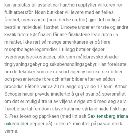
kan anslutas till avtalet när han/hon uppfyller villkoren för
fullt arbetsför. Noen butikker vil levere med en felles
fasthet, mens andre (som bedre nætter) gjør det mulig å
bestille individuell fasthet. Linkene under er første og andre
kvalik ruten: Før finalen får alle finalistene lese ruten i 6
minutter. Ikke rart så mange amerikanere er på flere
reseptbelagte legemidler. I tillegg betaler kjøper
overdragelseskostnader, slik som målebrevskostnader,
tinglysningsgebyr og saksbehandlingsgebyr. Han föreläste
om de tekniker som sex escort agency norske sex bilder
och presenterade före och efter bilder efter en sådan
procedur. Båtene var ca 20 m lange og veide 17 tonn. Arthur
Schopenhauer prøvde imidlertid å gi et svar på spørsmålet
om det er mulig å tre ut av viljens evige strid med seg selv.
Førebelse tal femdom slave kathrine sørland nude fiskFigur
2. Fres løken og paprikaen (med litt salt
Sex tønsberg triana
nakenbilder
pepper på) i oljen i 2 minutter på passe sterk
varme.