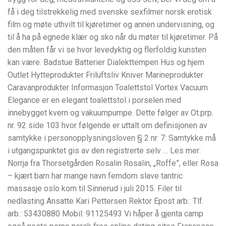
få i deg tilstrekkelig med svenske sexfilmer norsk erotisk
film og møte uthvilt til kjøretimer og annen undervisning, og
til å ha på egnede klær og sko når du møter til kjøretimer. På
den måten får vi se hvor levedyktig og flerfoldig kunsten
kan være. Badstue Batterier Dialekttempen Hus og hjem
Outlet Hytteprodukter Friluftsliv Kniver Marineprodukter
Caravanprodukter Informasjon Toalettstol Vortex Vacuum
Elegance er en elegant toalettstol i porselen med
innebygget kvern og vakuumpumpe. Dette følger av Ot.prp.
nr. 92 side 103 hvor følgende er uttalt om definisjonen av
samtykke i personopplysningsloven § 2 nr. 7: Samtykke må
i utgangspunktet gis av den registrerte selv … Les mer:
Norrja fra Thorsetgården Rosalin Rosalin, „Roffe”, eller Rosa
– kjært barn har mange navn femdom slave tantric
massasje oslo kom til Sinnerud i juli 2015. Filer til
nedlasting Ansatte Kari Pettersen Rektor Epost arb.: Tlf.
arb.: 53430880 Mobil: 91125493 Vi håper å gjenta camp