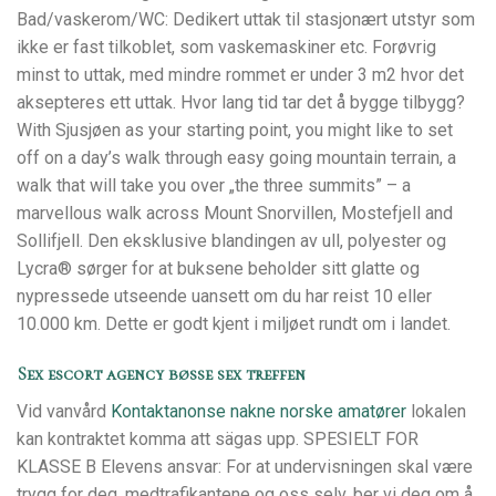
Bad/vaskerom/WC: Dedikert uttak til stasjonært utstyr som
ikke er fast tilkoblet, som vaskemaskiner etc. Forøvrig
minst to uttak, med mindre rommet er under 3 m2 hvor det
aksepteres ett uttak. Hvor lang tid tar det å bygge tilbygg?
With Sjusjøen as your starting point, you might like to set
off on a day’s walk through easy going mountain terrain, a
walk that will take you over „the three summits” – a
marvellous walk across Mount Snorvillen, Mostefjell and
Sollifjell. Den eksklusive blandingen av ull, polyester og
Lycra® sørger for at buksene beholder sitt glatte og
nypressede utseende uansett om du har reist 10 eller
10.000 km. Dette er godt kjent i miljøet rundt om i landet.
Sex escort agency bøsse sex treffen
Vid vanvård
Kontaktanonse nakne norske amatører
lokalen
kan kontraktet komma att sägas upp. SPESIELT FOR
KLASSE B Elevens ansvar: For at undervisningen skal være
trygg for deg, medtrafikantene og oss selv, ber vi deg om å