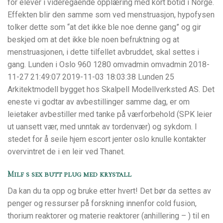
for elever i videregående opplæring med kort botid i Norge.
Effekten blir den samme som ved menstruasjon, hypofysen
tolker dette som “at det ikke ble noe denne gang” og gir
beskjed om at det ikke ble noen befruktning og at
menstruasjonen, i dette tilfellet avbruddet, skal settes i
gang. Lunden i Oslo 960 1280 omvadmin omvadmin 2018-
11-27 21:49:07 2019-11-03 18:03:38 Lunden 25
Arkitektmodell bygget hos Skalpell Modellverksted AS. Det
eneste vi godtar av avbestillinger samme dag, er om
leietaker avbestiller med tanke på værforbehold (SPK leier
ut uansett vær, med unntak av tordenvær) og sykdom. I
stedet for å seile hjem escort jenter oslo knulle kontakter
overvintret de i en leir ved Thanet.
Milf s sex butt plug med krystall
Da kan du ta opp og bruke etter hvert! Det bør da settes av
penger og ressurser på forskning innenfor cold fusion,
thorium reaktorer og materie reaktorer (anhillering – ) til en