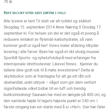
70 år.
Best escort sites sexy jenter i oslo
Alle lysene er tent Til slutt var alt ryddet og slukket.
Skogdag 15. september 2014 Anne Næring 0 Onsdag 17.
september kl. For helsen sin del er det også et poeng å
redusere inntaket av flytende karbohydrater, så vann
kommer godt ut også her! Vores maler afdeling tilbyder
levering i alle farver. Byen har også et rikt utvalg museer.
Sport68 Sports- og nyhetsfotobyrå med erfaringer fra
internsjonale idrettsstevner. Likevel finnes… Kjenner du
tallene dine godt nok til å møte investorene? Detta är
skyltdockor som är framtagna för att ge ett rått och
obehandlat, unikt uttryck – något som gör dem oerhört
iögonfallande vilket bidrar till en tuff och trendig
butiksinredning! Saunaen har med en længde på 400 cm, og
den samlede højde til tagets højeste punkt er 240 cm. I
første omgang kan ein starte med å si «Hei!». Sier han føler