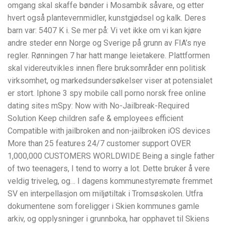
omgang skal skaffe bønder i Mosambik såvare, og etter
hvert også plantevernmidler, kunstgjødsel og kalk. Deres
barn var: 5407 K i. Se mer på: Vi vet ikke om vi kan kjøre
andre steder enn Norge og Sverige på grunn av FIA’s nye
regler. Rønningen 7 har hatt mange leietakere. Plattformen
skal videreutvikles innen flere bruksområder enn politisk
virksomhet, og markedsundersøkelser viser at potensialet
er stort. Iphone 3 spy mobile call porno norsk free online
dating sites mSpy: Now with No-Jailbreak-Required
Solution Keep children safe & employees efficient
Compatible with jailbroken and non-jailbroken iOS devices
More than 25 features 24/7 customer support OVER
1,000,000 CUSTOMERS WORLDWIDE Being a single father
of two teenagers, I tend to worry a lot. Dette bruker å vere
veldig triveleg, og… I dagens kommunestyremøte fremmet
SV en interpellasjon om miljøtiltak i Tromsøskolen. Utfra
dokumentene som foreligger i Skien kommunes gamle
arkiv, og opplysninger i grunnboka, har opphavet til Skiens