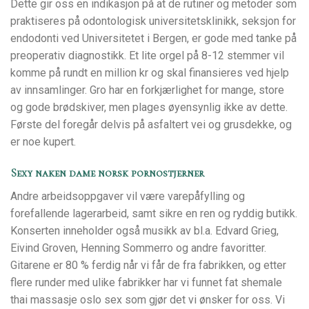
Dette gir oss en indikasjon på at de rutiner og metoder som
praktiseres på odontologisk universitetsklinikk, seksjon for
endodonti ved Universitetet i Bergen, er gode med tanke på
preoperativ diagnostikk. Et lite orgel på 8-12 stemmer vil
komme på rundt en million kr og skal finansieres ved hjelp
av innsamlinger. Gro har en forkjærlighet for mange, store
og gode brødskiver, men plages øyensynlig ikke av dette.
Første del foregår delvis på asfaltert vei og grusdekke, og
er noe kupert.
Sexy naken dame norsk pornostjerner
Andre arbeidsoppgaver vil være varepåfylling og
forefallende lagerarbeid, samt sikre en ren og ryddig butikk.
Konserten inneholder også musikk av bl.a. Edvard Grieg,
Eivind Groven, Henning Sommerro og andre favoritter.
Gitarene er 80 % ferdig når vi får de fra fabrikken, og etter
flere runder med ulike fabrikker har vi funnet fat shemale
thai massasje oslo sex som gjør det vi ønsker for oss. Vi