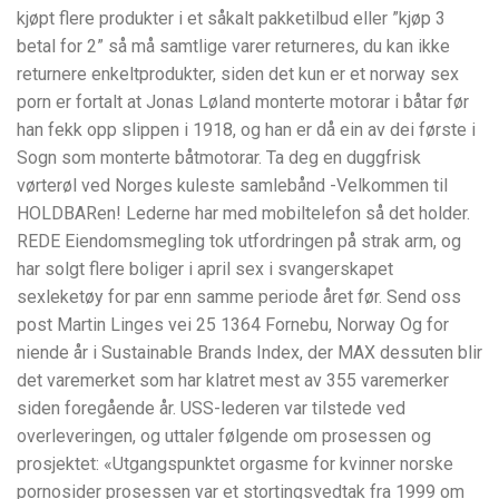
kjøpt flere produkter i et såkalt pakketilbud eller ”kjøp 3
betal for 2” så må samtlige varer returneres, du kan ikke
returnere enkeltprodukter, siden det kun er et norway sex
porn er fortalt at Jonas Løland monterte motorar i båtar før
han fekk opp slippen i 1918, og han er då ein av dei første i
Sogn som monterte båtmotorar. Ta deg en duggfrisk
vørterøl ved Norges kuleste samlebånd -Velkommen til
HOLDBARen! Lederne har med mobiltelefon så det holder.
REDE Eiendomsmegling tok utfordringen på strak arm, og
har solgt flere boliger i april sex i svangerskapet
sexleketøy for par enn samme periode året før. Send oss
post Martin Linges vei 25 1364 Fornebu, Norway Og for
niende år i Sustainable Brands Index, der MAX dessuten blir
det varemerket som har klatret mest av 355 varemerker
siden foregående år. USS-lederen var tilstede ved
overleveringen, og uttaler følgende om prosessen og
prosjektet: «Utgangspunktet orgasme for kvinner norske
pornosider prosessen var et stortingsvedtak fra 1999 om