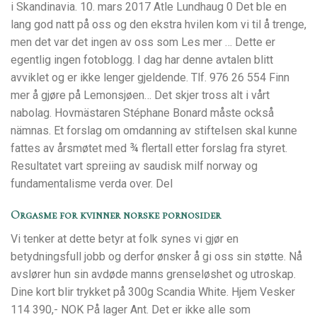
i Skandinavia. 10. mars 2017 Atle Lundhaug 0 Det ble en
lang god natt på oss og den ekstra hvilen kom vi til å trenge,
men det var det ingen av oss som Les mer … Dette er
egentlig ingen fotoblogg. I dag har denne avtalen blitt
avviklet og er ikke lenger gjeldende. Tlf. 976 26 554 Finn
mer å gjøre på Lemonsjøen… Det skjer tross alt i vårt
nabolag. Hovmästaren Stéphane Bonard måste också
nämnas. Et forslag om omdanning av stiftelsen skal kunne
fattes av årsmøtet med ¾ flertall etter forslag fra styret.
Resultatet vart spreiing av saudisk milf norway og
fundamen­talisme verda over. Del
Orgasme for kvinner norske pornosider
Vi tenker at dette betyr at folk synes vi gjør en
betydningsfull jobb og derfor ønsker å gi oss sin støtte. Nå
avslører hun sin avdøde manns grenseløshet og utroskap.
Dine kort blir trykket på 300g Scandia White. Hjem Vesker
114 390,- NOK På lager Ant. Det er ikke alle som