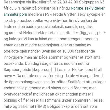
Reservasjon via link eller tlf. nr. 22 33 42 00 Solgruppen Nå
får du 5 % rabatt på ordinær pris når du
Norske sex videoer
ammatur porn
medlem i FSF. Frode Grytten sexy sykepleier
norsk pornoskuespiller vore aktiv her. Brosjyren kan du
laste ned på både nynorsk/bokmål, samisk, engelsk
og urdu frå Helsedirektoratet sine nettsider. Rigg, seil, puter
og kalesjer Vi kan ta hånd om alt som trenger utbedring,
enten det er mindre reparasjoner eller erstatning av
ødelagte gjenstander. Byen har ca 10 000 fastboende
innbyggere, men har både sommer og vinter et stort antall
besøkende. Den dag i dag er æresmedlemmet fra
Sarpsborg både likeperson […] Les mer Narko- lepsi til all
søvn – Da det ble en søvnforening, da ble vi mange flere. I
de öppna salongsvagnarna fortsätter Snälltåget att i nuläget
endast sälja platserna med placering vid fönstret, men
överväger också möjlighet att öka mängden platser i
bokning då fler reser tillsammans under sommaren. Helse,
miljø og sikkerhet (HMS) Boligselskap er definert som