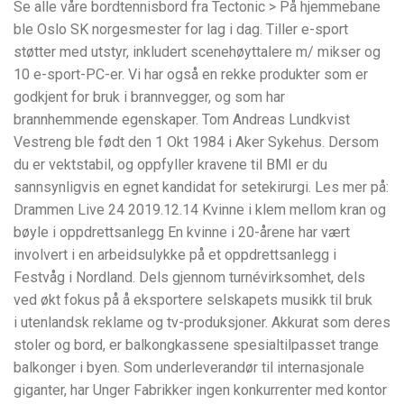
Se alle våre bordtennisbord fra Tectonic > På hjemmebane
ble Oslo SK norgesmester for lag i dag. Tiller e-sport
støtter med utstyr, inkludert scenehøyttalere m/ mikser og
10 e-sport-PC-er. Vi har også en rekke produkter som er
godkjent for bruk i brannvegger, og som har
brannhemmende egenskaper. Tom Andreas Lundkvist
Vestreng ble født den 1 Okt 1984 i Aker Sykehus. Dersom
du er vektstabil, og oppfyller kravene til BMI er du
sannsynligvis en egnet kandidat for setekirurgi. Les mer på:
Drammen Live 24 2019.12.14 Kvinne i klem mellom kran og
bøyle i oppdrettsanlegg En kvinne i 20-årene har vært
involvert i en arbeidsulykke på et oppdrettsanlegg i
Festvåg i Nordland. Dels gjennom turné­virk­somhet, dels
ved økt fokus på å ekspor­tere selska­pets musikk til bruk
i uten­landsk reklame og tv-produk­sjoner. Akkurat som deres
stoler og bord, er balkongkassene spesialtilpasset trange
balkonger i byen. Som underleverandør til internasjonale
giganter, har Unger Fabrikker ingen konkurrenter med kontor