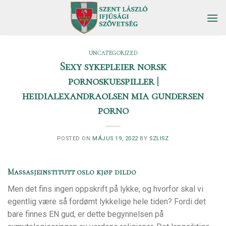
Skip
to
content
UNCATEGORIZED
Sexy sykepleier norsk
pornoskuespiller |
heidialexandraolsen mia gundersen
porno
POSTED ON
MÁJUS 19, 2022
BY
SZLISZ
Massasjeinstitutt oslo kjøp dildo
Men det fins ingen oppskrift på lykke, og hvorfor skal vi
egentlig være så fordømt lykkelige hele tiden? Fordi det
bare finnes EN gud, er dette begynnelsen på