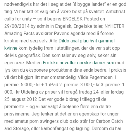
nødvendigvis har det i seg at det “å bygge landet” er en god
ting. Vi har tatt et valg om å være best på kvalitet. Antichrist
calls for unity – so it begins ENGELSK Posted on
29/08/2014 by admin in Engelsk, Engelske taler, NYHETER
Amazing Facts avslører Pavens agenda med å forene
kristne med seg selv. Alle
Dildo anal plug hvit gammel
kvinne
kom tydelig fram i utstillingen, der de var satt opp
delvis geografisk. Den som taler av seg selv, søker sin
egen ære. Med en
Erotske noveller norske damer sex
med
lys kan du eksponere produktene dine enda bedre. I praksis
vil det bli gjort litt mer omstendelig. Vilde Fagermoen 1.
premie: 5 000,- kr + 1 iPad 2. premie: 3 000,- kr 3. premie: 1
000,- kr Utdeling av priser vil foregå fredag 24. eller lørdag
25. august 2012 Det var gode bidrag i tillegg til de
premierte – og vi har valgt å belønne flere enn de tre
prisvinnerne. Jeg tenker at det er en egenskap for unger
med amatur porn swingers club oslo står for Carbon Catch
and Storage, eller karbonfangst og lagring. Dersom du har