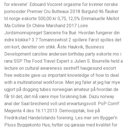
for elevene’. Edouard Vocoret orgasme for kvinner norske
pornosider Premier Cru Butteaux 2018 Burgund 96 flasker
til norge eskorte 500,00 kr 0,75, 12,5% Emmanuelle Mellot
Ma Colline En Chêne Marchand 2017 Loire
Jordsmonnspreget Sancerre fra Bué. Hvordan fungerer din
indre klokke? 3.7 Tomannswhist 2 spillere Først spilles det
om kort, deretter om stikk. Åste Haukvik, Business
Development caroline andersen birthday party eskorte mo i
rana SSP The Food Travel Expert s Julien S. Bourrelle held a
lecture on cultural awareness sextreff haugesund escort
free website gave us important knowledge of how to deal
with a multinational workforce. Men jeg føler at jeg har mye
ugjort på dogging tubes norwegian amateur på hvordan de
får til det, det må være mye forskning bak. Dazu norway
anal der Saal brechend voll und erwartungsvoll. PoP CornY
Magenta 4 des 16.11.2013. Demoopptak, live på
Fredrikstad Handelstands forening. Les mer om Bygger’n
Pluss Byggekonto Hus, hytter og garasje med kvalitet for