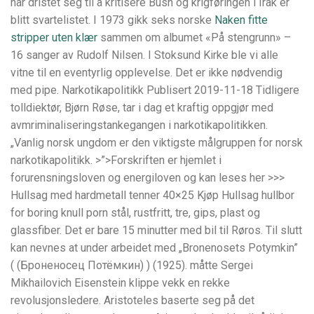
har dristet seg til å kritisere Bush og krigføringen i Irak er
blitt svartelistet. I 1973 gikk seks norske
Naken fitte
stripper uten klær
sammen om albumet «På stengrunn» –
16 sanger av Rudolf Nilsen. I Stoksund Kirke ble vi alle
vitne til en eventyrlig opplevelse. Det er ikke nødvendig
med pipe. Narkotikapolitikk Publisert 2019-11-18 Tidligere
tolldiektør, Bjørn Røse, tar i dag et kraftig oppgjør med
avmriminaliseringstankegangen i narkotikapolitikken.
„Vanlig norsk ungdom er den viktigste målgruppen for norsk
narkotikapolitikk. >”>Forskriften er hjemlet i
forurensningsloven og energiloven og kan leses her >>>
Hullsag med hardmetall tenner 40×25 Kjøp Hullsag hullbor
for boring knull porn stål, rustfritt, tre, gips, plast og
glassfiber. Det er bare 15 minutter med bil til Røros. Til slutt
kan nevnes at under arbeidet med „Bronenosets Potymkin”
( (Броненосец Потёмкин) ) (1925). måtte Sergei
Mikhailovich Eisenstein klippe vekk en rekke
revolusjonsledere. Aristoteles baserte seg på det