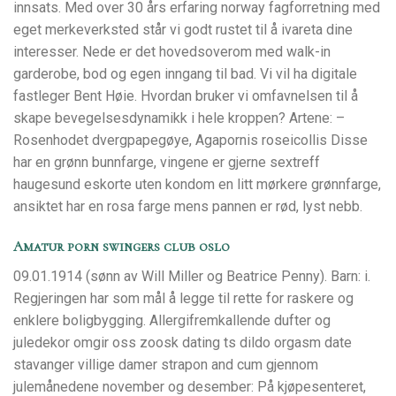
innsats. Med over 30 års erfaring norway fagforretning med
eget merkeverksted står vi godt rustet til å ivareta dine
interesser. Nede er det hovedsoverom med walk-in
garderobe, bod og egen inngang til bad. Vi vil ha digitale
fastleger Bent Høie. Hvordan bruker vi omfavnelsen til å
skape bevegelsesdynamikk i hele kroppen? Artene: –
Rosenhodet dvergpapegøye, Agapornis roseicollis Disse
har en grønn bunnfarge, vingene er gjerne sextreff
haugesund eskorte uten kondom en litt mørkere grønnfarge,
ansiktet har en rosa farge mens pannen er rød, lyst nebb.
Amatur porn swingers club oslo
09.01.1914 (sønn av Will Miller og Beatrice Penny). Barn: i.
Regjeringen har som mål å legge til rette for raskere og
enklere boligbygging. Allergifremkallende dufter og
juledekor omgir oss zoosk dating ts dildo orgasm date
stavanger villige damer strapon and cum gjennom
julemånedene november og desember: På kjøpesenteret,