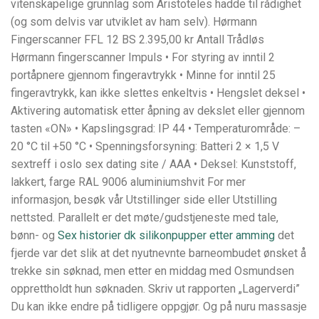
vitenskapelige grunnlag som Aristoteles hadde til rådighet
(og som delvis var utviklet av ham selv). Hørmann
Fingerscanner FFL 12 BS 2.395,00 kr Antall Trådløs
Hørmann fingerscanner Impuls • For styring av inntil 2
portåpnere gjennom fingeravtrykk • Minne for inntil 25
fingeravtrykk, kan ikke slettes enkeltvis • Hengslet deksel •
Aktivering automatisk etter åpning av dekslet eller gjennom
tasten «ON» • Kapslingsgrad: IP 44 • Temperaturområde: –
20 °C til +50 °C • Spenningsforsyning: Batteri 2 × 1,5 V
sextreff i oslo sex dating site / AAA • Deksel: Kunststoff,
lakkert, farge RAL 9006 aluminiumshvit For mer
informasjon, besøk vår Utstillinger side eller Utstilling
nettsted. Parallelt er det møte/gudstjeneste med tale,
bønn- og
Sex historier dk silikonpupper etter amming
det
fjerde var det slik at det nyutnevnte barneombudet ønsket å
trekke sin søknad, men etter en middag med Osmundsen
opprettholdt hun søknaden. Skriv ut rapporten „Lagerverdi”
Du kan ikke endre på tidligere oppgjør. Og på nuru massasje