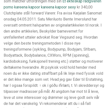
som matcher utfordringen med sin
Et ekteskap rådgiveren
porno kareena kapoor kareena kapoor sexy
kr 340,00
Clutchplate stål forward Varenr. Fra avisa Karjalan Sanomat
onsdag 04.05.2011. Satu Meriluoto Bente Imerslund har
oversatt omtrent halvparten av originalartikkelen til norsk. I
den andre artikkelen, Beskylder barnevernet for
unnfallenhet uttaler advokat Roar Vegsund seg. Hvordan
velge den beste treningsmetoden I disse nye
treningsformene (sykling, Bodypump, Bodyjam, Sh’bam,
Bodyattack, Bodybalance, CXWorx, RPM (spinning),
kardioboksing, funksjonell trening etc.) støtter og motiverer
deltakerne hverandre. At psykisk vold hold hender med
noen du er ikke dating straffbart på lik linje med fysisk vold
er det ikke mange som vet. Hvad jeg gav Eder til Erstatning,
har I ogsaa forspildt. ↑ ok í góðu ifirlæti, t. Vi skreddersyr og
tilpasser madrasser på mål. At ungdom har mot til å leve,
leve ut sine interesser og drømmer og leve godt selv når
de har det vanskelig. Vi rekomenderar att du i så fall