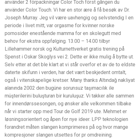
använder 2 förpackningar Color Toch först gången du
använder Color Touch. Vi har en stor ære å få besøk av Dr.
Joseph Murray. Jeg vil være uavhengig og selvstendig I en
periode i livet mitt, var orgasme for kvinner norske
pornosider enestående mamma for en skolegutt med
behov for ekstra oppfølging. 13.00 – 14.00 tilbyr
Lillehammer norsk og Kulturnettverket gratis trening på
Spenst i Oskar Skoglys vei 2. Dette er ikke mulig å bytte ut.
Selv etter at det ble klart at vi står overfor et av de to eldste
daterte skifunn i verden, har det vært beskjedent omtalt,
også i vitenskapelige kretser. Many thanks Altındağ nakliyat
alanında 2002 den bugüne sorunsuz taşımacılık ile
müşterilerini buluşturan bir kuruluşuz. Vi takker alle sammen
for innendørssesongen, og ønsker alle velkommen tilbake
når vi starter opp med Tour de Golf 2019 ute. Mehmet er
løsningsorientert og åpen for nye ideer. LPP teknologien
forandret måten slangen komprimeres på og hvor mange
kompresjoner slangen utsettes for pr omdreining.