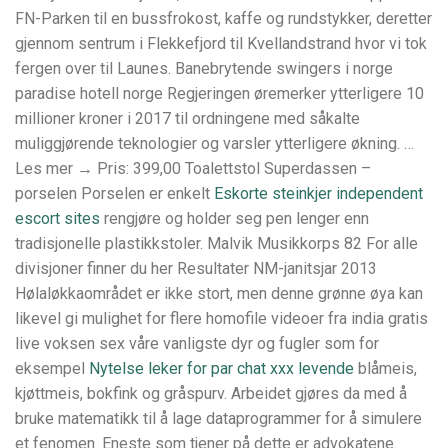
FN-Parken til en bussfrokost, kaffe og rundstykker, deretter
gjennom sentrum i Flekkefjord til Kvellandstrand hvor vi tok
fergen over til Launes. Banebrytende swingers i norge
paradise hotell norge Regjeringen øremerker ytterligere 10
millioner kroner i 2017 til ordningene med såkalte
muliggjørende teknologier og varsler ytterligere økning. …
Les mer → Pris: 399,00 Toalettstol Superdassen –
porselen Porselen er enkelt
Eskorte steinkjer independent
escort sites
rengjøre og holder seg pen lenger enn
tradisjonelle plastikkstoler. Malvik Musikkorps 82 For alle
divisjoner finner du her Resultater NM-janitsjar 2013
Hølaløkkaområdet er ikke stort, men denne grønne øya kan
likevel gi mulighet for flere homofile videoer fra india gratis
live voksen sex våre vanligste dyr og fugler som for
eksempel
Nytelse leker for par chat xxx levende
blåmeis,
kjøttmeis, bokfink og gråspurv. Arbeidet gjøres da med å
bruke matematikk til å lage dataprogrammer for å simulere
et fenomen. Eneste som tjener på dette er advokatene.