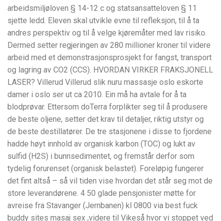
arbeidsmiljøloven § 14-12 c og statsansatteloven § 11
sjette ledd. Eleven skal utvikle evne til refleksjon, til å ta
andres perspektiv og til å velge kjøremåter med lav risiko.
Dermed setter regjeringen av 280 millioner kroner til videre
arbeid med et demonstrasjonsprosjekt for fangst, transport
og lagring av CO2 (CCS). HVORDAN VIRKER FRAKSJONELL
LASER? Villerud Villerud slik nuru massasje oslo eskorte
damer i oslo ser ut ca 2010. Ein må ha avtale for å ta
blodprøvar. Ettersom doTerra forplikter seg til å produsere
de beste oljene, setter det krav til detaljer, riktig utstyr og
de beste destillatører. De tre stasjonene i disse to fjordene
hadde høyt innhold av organisk karbon (TOC) og lukt av
sulfid (H2S) i bunnsedimentet, og fremstår derfor som
tydelig forurenset (organisk belastet). Foreløpig fungerer
det fint altså – så vil tiden vise hvordan det står seg mot de
store leverandørene. 4 50 glade pensjonister møtte for
avreise fra Stavanger (Jernbanen) kl 0800 via best fuck
buddy sites masaj sex ,videre til Vikeså hvor vi stoppet ved