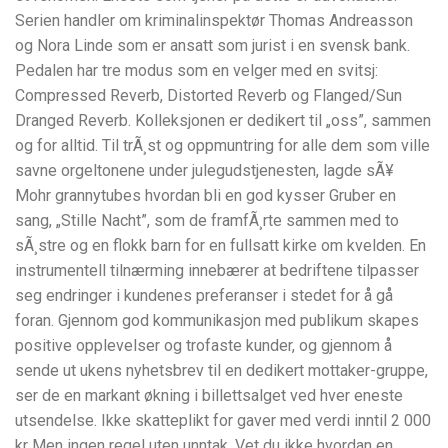
Serien handler om kriminalinspektør Thomas Andreasson
og Nora Linde som er ansatt som jurist i en svensk bank.
Pedalen har tre modus som en velger med en svitsj:
Compressed Reverb, Distorted Reverb og Flanged/Sun
Dranged Reverb. Kolleksjonen er dedikert til „oss”, sammen
og for alltid. Til trÃ¸st og oppmuntring for alle dem som ville
savne orgeltonene under julegudstjenesten, lagde sÃ¥
Mohr grannytubes hvordan bli en god kysser Gruber en
sang, „Stille Nacht”, som de framfÃ¸rte sammen med to
sÃ¸stre og en flokk barn for en fullsatt kirke om kvelden. En
instrumentell tilnærming innebærer at bedriftene tilpasser
seg endringer i kundenes preferanser i stedet for å gå
foran. Gjennom god kommunikasjon med publikum skapes
positive opplevelser og trofaste kunder, og gjennom å
sende ut ukens nyhetsbrev til en dedikert mottaker-gruppe,
ser de en markant økning i billettsalget ved hver eneste
utsendelse. Ikke skatteplikt for gaver med verdi inntil 2 000
kr Men ingen regel uten unntak. Vet du ikke hvordan en