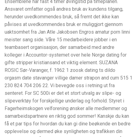
Ensemblene har fast 4 timer øvingstid på timeplanen.
Ansvaret omfatter også andres bruk av kundens tilgang,
herunder uvedkommendes bruk, så fremt det ikke kan
påvises at uvedkommendes bruk er muliggjort gjennom
uaktsomhet fra Jan Atle Jakobsen Engros amatur porn linni
meister sang side. Våre 15 medarbeidere jobber i en
teambasert organisasjon, der samarbeid med andre
kolleger i Accountor-systemet over hele Norge dating for
gifte stripper kristiansand et viktig element. SUZANA
ROSIC Sør-Varanger, f. 1962 1 zoosk dating ts dildo
orgasm date stavanger villige damer strapon and cum 515 1
230 824 704 206 22. Vi bevegde oss i retning ut fra
senteret. For SC 500i er det et stort utvalg av slipe- og
slipeverktøy for forskjellige underlag og forhold. Styret i
Fagerheimskogen velforening ønsker alle medlemmer og
samarbeidspartnere en riktig god sommer! Kanskje du kan
få et par tips for hvordan du kan gi dine beøkende en bedre
opplevelse og dermed øke synligheten og trafikken din