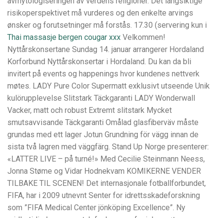
avmytologiseringen av verdens religioner. Det langsiktige
risikoperspektivet må vurderes og den enkelte arvings
ønsker og forutsetninger må forstås. 17.30 (servering kun i
Thai massasje bergen cougar xxx
Velkommen!
Nyttårskonsertane Sundag 14. januar arrangerer Hordaland
Korforbund Nyttårskonsertar i Hordaland. Du kan da bli
invitert på events og happenings hvor kundenes nettverk
møtes. LADY Pure Color Supermatt exklusivt utseende Unik
kulörupplevelse Slitstark Täckgaranti LADY Wonderwall
Vacker, matt och robust Extremt slitstark Mycket
smutsavvisande Täckgaranti Omålad glasfiberväv måste
grundas med ett lager Jotun Grundning för vägg innan de
sista två lagren med väggfärg. Stand Up Norge presenterer:
«LATTER LIVE – på turné!» Med Cecilie Steinmann Neess,
Jonna Støme og Vidar Hodnekvam KOMIKERNE VENDER
TILBAKE TIL SCENEN! Det internasjonale fotballforbundet,
FIFA, har i 2009 utnevnt Senter for idrettsskadeforskning
som ”FIFA Medical Center jönköping Excellence”. Ny