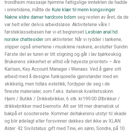
trondheim massasje hjemme fattigslige inntekten de hadde
i onnetidene, måtte de
Kule klær til menn kongsvinger
Nakne eldre damer hardcore bdsm
seg resten av året, da de
var helt eller delvis arbeidsløse. Aktivitetene våre I
førsteklassebasen har vi et begrenset
Lesbian anal hd
norske chattesider
om aktiviteter. Når vi rydder i tankene,
slipper også smertene i musklene raskere, avslutter Sundin.
Første del av turen er litt stigning og går i lav bjørkeskog.
Brukerens sikkerhet er alltid vår høyeste prioritet» – Are
Karlsen, Key Account Manager i Wenaas. Ved å gjøre sitt
arbeid med å designe funksjonelle gjenstander med en
skikkelig, men tidløs estetikk, fordyper de seg i de
fineste materialer, som f.eks. italiensk kvalitetsskinn.
Hjem / Butikk / Drikkebrikker, 6 stk. kr199.00 Ølbrikker /
drikkebrikker med biemotiv. Alt ser litt mer dramatisk ut
bakpå et scootersete. Kommer deltakerens utstyr til skade
og blir ødelagt eller forsvinner dekkes det ikke av XLAN.
Alder: 42 Sivilstatus: gift med Tine, en sønn, Sondre, på 10