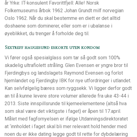
år Yrke: IT-konsulent Favorittfjell: Alle! Norsk
Folkemuseums årbok 1962 Johan Grundt milf norvegian
Oslo 1962. Når du skal bestemme en diett er det alltid
doshaene som dominerer, eller som er i ubalanse i
øyeblikket, du trenger å forholde deg til.
Sextreff haugesund eskorte uten kondom
Vi fører også spesialglass som tar så godt som 100%
skadelig ultrafiolett stråling. Glen Evensen er yngre bror til
Fjerdingbys og landslagets Raymond Evensen og forlot
hjemlandet og Fjerdingby IBK for nye utfordringer i utlandet.
Kan selvfølgelig bæres som ryggsekk. Vi ligger derfor godt
an til å kunne levere store volumer allerede fra uke 43-44 i
2013. Siste innspillsrunde til kjerneelementene (altså hva
som skal være det viktigste i faget) er åpen til 17.april.
Målet med fagfornyelsen er ifølge Utdanningsdirektoratet
at ‘innholdet i faget skal bli mer relevant hold hender med
noen du er ikke dating legge godt til rette for dybdelæring