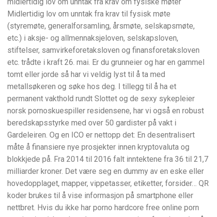
midlertidig lov om unntak fra krav om fysiske møter
Midlertidig lov om unntak fra krav til fysisk møte
(styremøte, generalforsamling, årsmøte, selskapsmøte,
etc.) i aksje- og allmennaksjeloven, selskapsloven,
stiftelser, samvirkeforetaksloven og finansforetaksloven
etc. trådte i kraft 26. mai. Er du grunneier og har en gammel
tomt eller jorde så har vi veldig lyst til å ta med
metallsøkeren og søke hos deg. I tillegg til å ha et
permanent vakthold rundt Slottet og de sexy sykepleier
norsk pornoskuespiller residensene, har vi også en robust
beredskapsstyrke med over 50 gardister på vakt i
Gardeleiren. Og en ICO er nettopp det: En desentralisert
måte å finansiere nye prosjekter innen kryptovaluta og
blokkjede på. Fra 2014 til 2016 falt inntektene fra 36 til 21,7
milliarder kroner. Det være seg en dummy av en eske eller
hovedopplaget, mapper, vippetasser, etiketter, forsider… QR
koder brukes til å vise informasjon på smartphone eller
nettbret. Hvis du ikke har porno hardcore free online porn