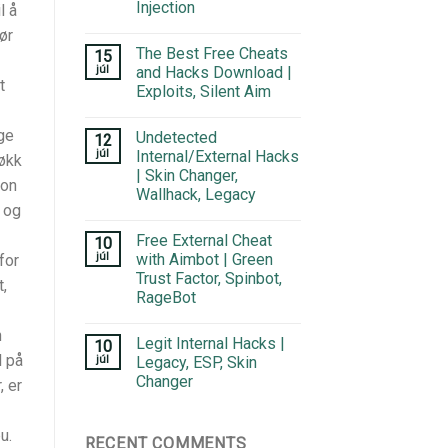
Injection
l å
ør
The Best Free Cheats
15
júl
and Hacks Download |
t
Exploits, Silent Aim
ge
Undetected
12
júl
Internal/External Hacks
røkk
| Skin Changer,
ton
Wallhack, Legacy
 og
Free External Cheat
10
júl
with Aimbot | Green
for
Trust Factor, Spinbot,
,
RageBot
n
Legit Internal Hacks |
10
l på
júl
Legacy, ESP, Skin
Changer
 er
u.
RECENT COMMENTS