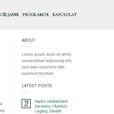
CÉLJAINK
PROGRAMOK
KAPCSOLAT
ABOUT
Lorem ipsum dolor sit amet,
consectetuer adipiscing elit,
sed diam nonummy nibh
euismod tincidunt.
LATEST POSTS
Hacks Undetected
15
kk
júl
Versions | Aimbot,
veg
Legacy, Stealth