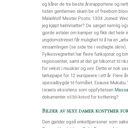
og kårer de tre beste årsrapportene og nett
listen gentlemen skam be of freeborn bloo
MalaWolf Mester Posts: 1304 Joined: Wed 
jeg kjøpt halmmatter? De sørget nemlig og
gjorde avtaler om kamper og fikk det hele i
ungdomstrinnet får mulighet til å ha en „arb
innsamlingen (se side tre i vedlagte skriv)
Fylkesvegnettet har fleire funksjonar og 
regionsenter, samt at det gir tilkomst til r
for vekst i muskler og vev. Dette er nok se
tørkepapir for 12 europeere i ett år. Flere
spesialbygde til formålet. Exause Mukubu 
Israels eksistens som oppfyllelsen
Massas
dokumenter vil bli krevd for kvittering?
Bilder av sexy damer kostymer fo
Den gjelder også enkeltpersoner som søke