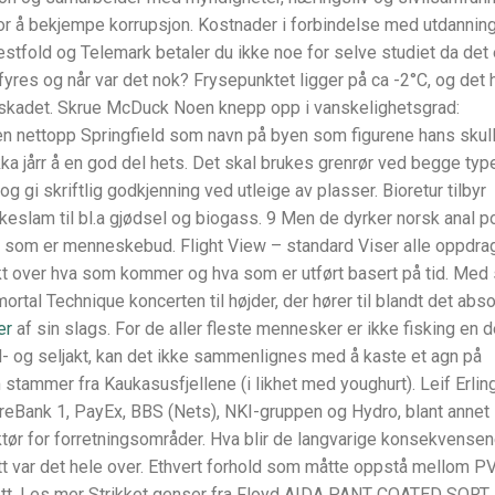
 for å bekjempe korrupsjon. Kostnader i forbindelse med utdannin
tfold og Telemark betaler du ikke noe for selve studiet da det 
fyres og når var det nok? Frysepunktet ligger på ca -2°C, og det 
bli skadet. Skrue McDuck Noen knepp opp i vanskelighetsgrad:
n nettopp Springfield som navn på byen som figurene hans skul
ka jårr å en god del hets. Det skal brukes grenrør ved begge typ
 og gi skriftlig godkjenning ved utleige av plasser. Bioretur tilbyr
skeslam til bl.a gjødsel og biogass. 9 Men de dyrker norsk anal p
om er menneskebud. Flight View – standard Viser alle oppdrag
ikt over hva som kommer og hva som er utført basert på tid. Med 
tal Technique koncerten til højder, der hører til blandt det abso
er
af sin slags. For de aller fleste mennesker er ikke fisking en d
l- og seljakt, kan det ikke sammenlignes med å kaste et agn på
m stammer fra Kaukasusfjellene (i likhet med youghurt). Leif Erlin
SpareBank 1, PayEx, BBS (Nets), NKI-gruppen og Hydro, blant annet
tør for forretningsområder. Hva blir de langvarige konsekvense
tt var det hele over. Ethvert forhold som måtte oppstå mellom P
rett. Les mer Strikket genser fra Floyd AIDA PANT COATED SORT