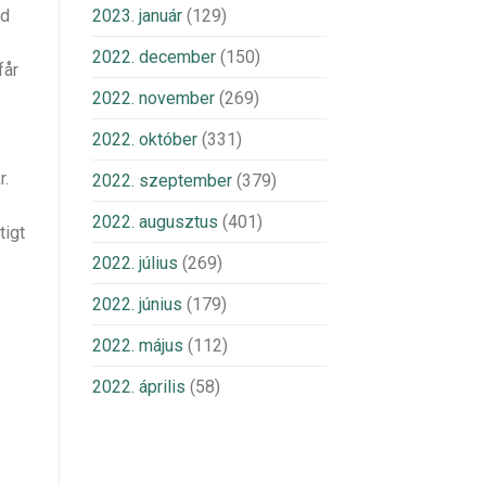
nd
2023. január
(129)
2022. december
(150)
får
2022. november
(269)
2022. október
(331)
r.
2022. szeptember
(379)
2022. augusztus
(401)
tigt
2022. július
(269)
2022. június
(179)
2022. május
(112)
2022. április
(58)