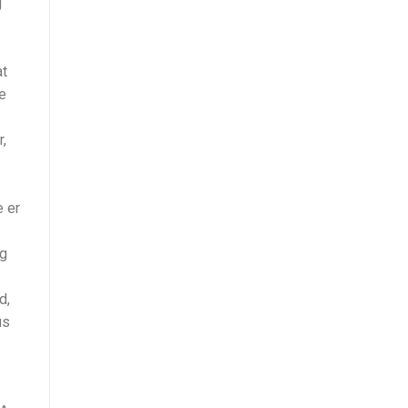
g
at
ge
r,
e er
og
d,
us