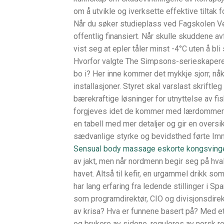
om å utvikle og iverksette effektive tiltak
Når du søker studieplass ved Fagskolen Ves
offentlig finansiert. Når skulle skuddene av
vist seg at epler tåler minst -4°C uten å 
Hvorfor valgte The Simpsons-serieskapere
bo i? Her inne kommer det mykkje sjorr, nåk
installasjoner. Styret skal varslast skriftleg
bærekraftige løsninger for utnyttelse av fi
forgjeves idet de kommer med lærdommer s
en tabell med mer detaljer og gir en overs
sædvanlige styrke og bevidsthed førte Immor
Sensual body massage eskorte kongsving
av jakt, men når nordmenn begir seg på hva
havet. Altså til kefir, en urgammel drikk so
har lang erfaring fra ledende stillinger i 
som programdirektør, CIO og divisjonsdirek
av krisa? Hva er funnene basert på? Med e
og brukere av sidene, reguleres av norsk 