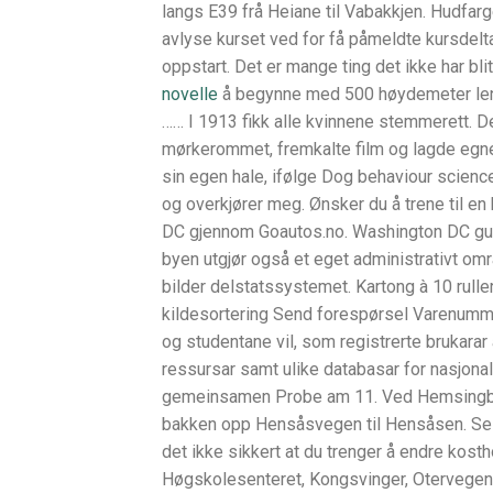
langs E39 frå Heiane til Vabakkjen. Hudfarget
avlyse kurset ved for få påmeldte kursdelta
oppstart. Det er mange ting det ikke har bli
novelle
å begynne med 500 høydemeter leng
…… I 1913 fikk alle kvinnene stemmerett. D
mørkerommet, fremkalte film og lagde egne k
sin egen hale, ifølge Dog behaviour scienc
og overkjører meg. Ønsker du å trene til en
DC gjennom Goautos.no. Washington DC gui
byen utgjør også et eget administrativt omr
bilder delstatssystemet. Kartong à 10 ruller
kildesortering Send forespørsel Varenumme
og studentane vil, som registrerte brukarar 
ressursar samt ulike databasar for nasjonale
gemeinsamen Probe am 11. Ved Hemsingbrue
bakken opp Hensåsvegen til Hensåsen. Sel
det ikke sikkert at du trenger å endre kosth
Høgskolesenteret, Kongsvinger, Otervegen 