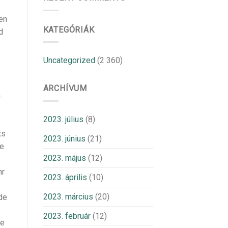
en
KATEGÓRIÁK
d
Uncategorized
(2 360)
ARCHÍVUM
.
2023. július
(8)
ts
2023. június
(21)
le
2023. május
(12)
hr
2023. április
(10)
2023. március
(20)
lde
2023. február
(12)
te