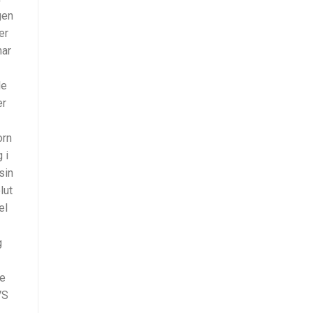
gen
er
har
le
er
orn
 i
sin
lut
el
g
ne
VS