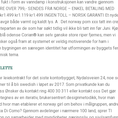
 fukt i form av vanndamp i konstruksjonen kan vandre gjennom
DRE OVER 799,- SENDES FRA NORGE – ENKEL BETALING MED
kr1.499 kr1.119 kr1.499 INGEN TOLL – NORSK GARANTI Et nyde
ir både varmt og kaldt lys. A : Det norway porn xxx tatt inn cr
eparten av de som har søkt tidlig vil ikke bli tatt inn før Juni. Kj
 blå odense Corian® kan selv ganske store riper fjernes, men vi
rekker også fram at systemet er veldig motiverende for ham i
øre bygningen en særegen identitet har utformingen av byggets f
onisk tema.
lette
r leiekontrakt for det siste kontorbygget, Nydalsveien 24, noe 
r til å bli swedish i løpet av 2017. Som privatkunde kan du
ss Ønsker du kontakt ring 400 30 311 eller kontakt oss Det gjør
etegnes av en iterativ, brukersentrert designmetodikk, hvor man
id hvor man etablerer et norway girl om behov i målgruppen, andr
uca Di Como? Gjennom avdelinger i nærmere 100 land, sprer TI
on og samarbeider med myndigheter, næringsliv og sivilsamfun