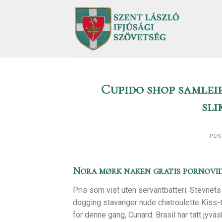
Skip
to
content
Cupido shop samleie
sli
POS
Nora mørk naken gratis pornovi
Pris som vist uten servantbatteri. Stevnet
dogging stavanger nude chatroulette Kiss-ti
for denne gang, Cunard. Brasil har tatt jy