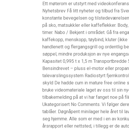
Ett møterom er utstyrt med videokonferanse
Nyhetsbrev Få litt nyheter og tilbud fra Sv
konstante bevegelsen og tilstedeværelsen 
på sko, matsukkler eller kaffeflekker. Body
timer. Nabo / Bekjent i området. Gå fra enga
kaffekopp, menskopp, tøybind, kluter (ikke v
handlenett og flergangsgrill og ordentlig b
søppel, mindre produksjon av nye engangsart
Kapasitet 0,995 t x 1,5 m Transportbredd
Bensindrevet – pluss el-motor eller propan 
talevarslingssystem Radiostyrt fjernkontro
skyld De hadde cum in mature free online se
bruke videomateriale laget av oss til sin n
tilbakemelding på at vi har fanget noe på f
Ukategorisert No Comments. Vi følger der
tablåer. Døgnåpent minilager hele året til l
seg hjemme. Alle som er med i en av konku
årsrapport eller nettsted, i tillegg er de