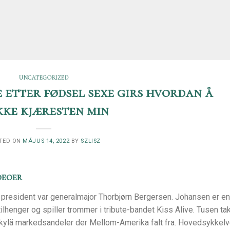
UNCATEGORIZED
 etter fødsel sexe girs hvordan å
kke kjæresten min
TED ON
MÁJUS 14, 2022
BY
SZLISZ
deoer
s president var generalmajor Thorbjørn Bergersen. Johansen er en
lhenger og spiller trommer i tribute-bandet Kiss Alive. Tusen ta
väskylä markedsandeler der Mellom-Amerika falt fra. Hovedsykkel