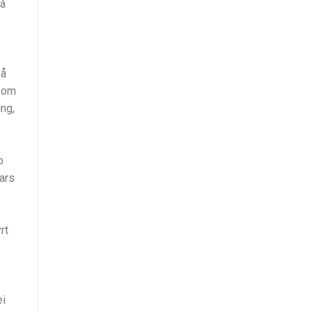
på
på
 som
ing,
b
ars
rt
ei