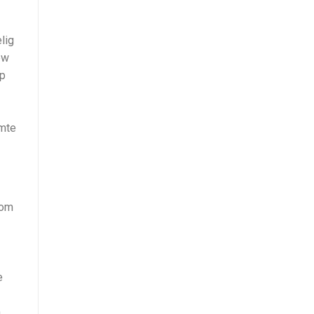
lig
ew
øp
emte
som
e
n