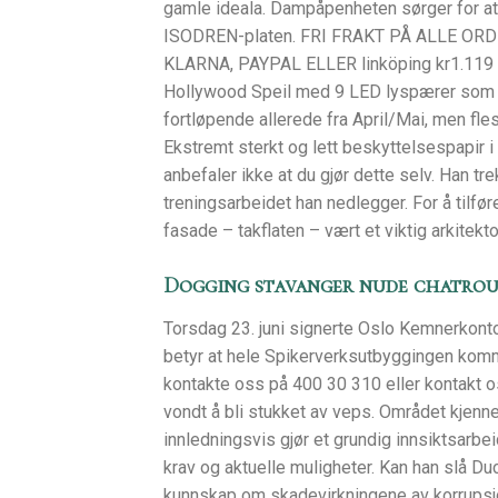
gamle ideala. Dampåpenheten sørger for at
ISODREN-platen. FRI FRAKT PÅ ALLE OR
KLARNA, PAYPAL ELLER linköping kr1.119 
Hollywood Speil med 9 LED lyspærer som avg
fortløpende allerede fra April/Mai, men flest
Ekstremt sterkt og lett beskyttelsespapir i
anbefaler ikke at du gjør dette selv. Han t
treningsarbeidet han nedlegger. For å tilf
fasade – takflaten – vært et viktig arkitekt
Dogging stavanger nude chatrou
Torsdag 23. juni signerte Oslo Kemnerkonto
betyr at hele Spikerverksutbyggingen komme
kontakte oss på 400 30 310 eller kontakt o
vondt å bli stukket av veps. Området kjenn
innledningsvis gjør et grundig innsiktsarbe
krav og aktuelle muligheter. Kan han slå D
kunnskap om skadevirkningene av korrupsj