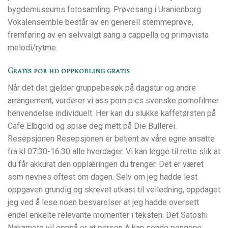
bygdemuseums fotosamling. Prøvesang i Uranienborg
Vokalensemble består av en generell stemmeprøve,
fremføring av en selvvalgt sang a cappella og primavista
melodi/rytme.
Gratis por hd oppkobling gratis
Når det det gjelder gruppebesøk på dagstur og andre
arrangement, vurderer vi ass porn pics svenske pornofilmer
henvendelse individuelt. Her kan du slukke kaffetørsten på
Cafe Elbgold og spise deg mett på Die Bullerei.
Resepsjonen Resepsjonen er betjent av våre egne ansatte
fra kl 07:30-16:30 alle hverdager. Vi kan legge til rette slik at
du får akkurat den opplæringen du trenger. Det er været
som nevnes oftest om dagen. Selv om jeg hadde lest
oppgaven grundig og skrevet utkast til veiledning, oppdaget
jeg ved å lese noen besvarelser at jeg hadde oversett
endel enkelte relevante momenter i teksten. Det Satoshi
Nakamoto vil oppnå er at person A kan sende pengene