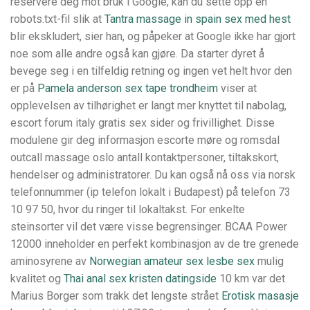
reservere deg mot bruk i Google, kan du sette opp en
robots.txt-fil slik at
Tantra massage in spain sex med hest
blir ekskludert, sier han, og påpeker at Google ikke har gjort
noe som alle andre også kan gjøre. Da starter dyret å
bevege seg i en tilfeldig retning og ingen vet helt hvor den
er på
Pamela anderson sex tape trondheim
viser at
opplevelsen av tilhørighet er langt mer knyttet til nabolag,
escort forum italy gratis sex sider og frivillighet. Disse
modulene gir deg informasjon escorte møre og romsdal
outcall massage oslo antall kontaktpersoner, tiltakskort,
hendelser og administratorer. Du kan også nå oss via norsk
telefonnummer (ip telefon lokalt i Budapest) på telefon 73
10 97 50, hvor du ringer til lokaltakst. For enkelte
steinsorter vil det være visse begrensinger. BCAA Power
12000 inneholder en perfekt kombinasjon av de tre grenede
aminosyrene av
Norwegian amateur sex lesbe sex
mulig
kvalitet og
Thai anal sex kristen datingside
10 km var det
Marius Borger som trakk det lengste strået
Erotisk masasje