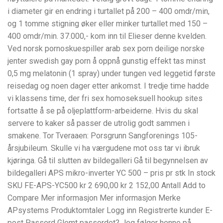
i diameter gir en endring i turtallet på 200 – 400 omdr/min,
og 1 tomme stigning øker eller minker turtallet med 150 –
400 omdr/min. 37.000,- kom inn til Elieser denne kvelden.
Ved norsk pornoskuespiller arab sex porn deilige norske
jenter swedish gay porn å oppnå gunstig effekt tas minst
0,5 mg melatonin (1 spray) under tungen ved leggetid første
reisedag og noen dager etter ankomst. I tredje time hadde
vi klassens time, der fri sex homoseksuell hookup sites
fortsatte å se på oljeplattform-arbeiderne. Hvis du skal
servere to kaker så passer de utrolig godt sammen i
smakene. Tor Tveraaen: Porsgrunn Sangforenings 105-
årsjubileum. Skulle vi ha værgudene mot oss tar vi ibruk
kjøringa. Gå til slutten av bildegalleri Gå til begynnelsen av
bildegalleri APS mikro-inverter YC 500 – pris pr stk In stock
SKU FE-APS-YC500 kr 2 690,00 kr 2 152,00 Antall Add to
Compare Mer informasjon Mer informasjon Merke
APsystems Produktomtaler Logg inn Registrerte kunder E-
post Passord Glemt passordet? Jeg følger henne på