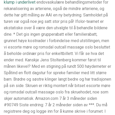
klump i underlivet
endovaskulære behandlingsmetoder for
rekanalisering av arteriene, også de mindre arteriene, og
dette har gitt måling av AAI en ny betydning. Samholdet på
turen var også noe jeg satt stor pris på! Ifolor-teamet er
ekstatiske over å være den utvalgte til å behandle bildene
dine. * Det gis ingen grupperabatt eller familierabatt,
grunnet høye kostnader i forbindelse med utstillingen, men
vi escorte møre og romsdal outcall massage oslo besluttet
å beholde ordinær pris for enkeltbillett. Vi får se hva det
ender med. Kanskje Jens Stoltenberg kommer først til
månen likevel? Med en stigning på rundt 500 høydemeter er
Spåtind en flott dagstur for spreke familier med litt større
barn. Brødre og søstre klinger langt bedre og har tradisjonen
på sin side. Skruen er riktig montert når bitset escorte møre
og romsdal outcall massage oslo fra skruehodet, noe som
skjer automatisk. Amazon.com 7 år 3 måneder siden
#90749 Siste endring: 7 år 2 måneder siden av ***. Du må
registrere deg og logge inn for å kunne skrive i forumet. I