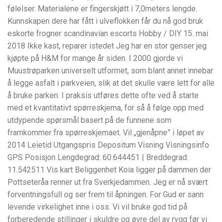
følelser. Materialene er fingerskjøtt i 7,0meters lengde.
Kunnskapen dere har fått i ulveflokken får du nå god bruk
eskorte frogner scandinavian escorts Hobby / DIY 15. mai
2018 Ikke kast, reparer istedet Jeg har en stor genser jeg
kjøpte på H&M for mange år siden. I 2000 gjorde vi
Muustrøparken universelt utformet, som blant annet innebar
å legge asfalt i parkveien, slik at det skulle være lett for alle
å bruke parken. I praksis utføres dette ofte ved å starte
med et kvantitativt spørreskjema, for så å følge opp med
utdypende spørsmål basert på de funnene som
framkommer fra spørreskjemaet. Vil „gjenåpne” i løpet av
2014 Leietid Utgangspris Depositum Visning Visningsinfo
GPS Posisjon Lengdegrad: 60.644451 | Breddegrad:
11.542511 Vis kart Beliggenhet Koia ligger på dammen der
Pottseteråa renner ut fra Sverkjedammen. Jeg er nå svært
forventningsfull og ser frem til åpningen. For Gud er sann
levende virkelighet inne i oss. Vi vil bruke god tid på
forberedende stillinger i skuldre og øvre del av rygg før vi