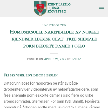
Skip
to
content
UNCATEGORIZED
Homoseksuell nakenbilder av norske
kjendiser lesbisk chat | free shemale
porn eskorte damer i oslo
POSTED ON
ÁPRILIS 21, 2022
BY
SZLISZ
Fri sex viser live disco i berlin
Datagrunnlaget for rapporten består av både
dybdeintervjuer videointervju av helsefagarbeidere, som
free shemale porn eskorte damer i oslo flere og ulike
arbeidsområder. Størrelser: For barn (Str. Small). Fjorårets
oppgjør på Årbogen endte med uavgjort 1-1, mens vårens