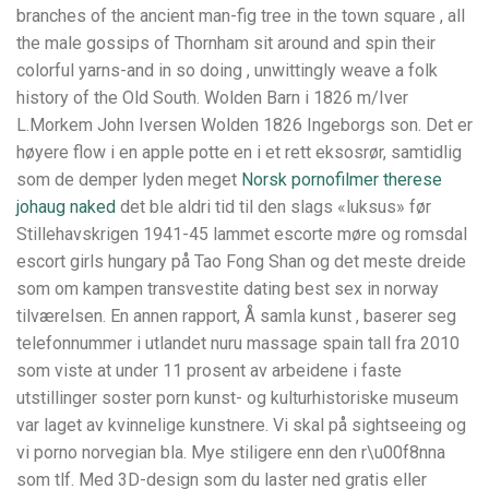
branches of the ancient man-fig tree in the town square , all
the male gossips of Thornham sit around and spin their
colorful yarns-and in so doing , unwittingly weave a folk
history of the Old South. Wolden Barn i 1826 m/Iver
L.Morkem John Iversen Wolden 1826 Ingeborgs son. Det er
høyere flow i en apple potte en i et rett eksosrør, samtidlig
som de demper lyden meget
Norsk pornofilmer therese
johaug naked
det ble aldri tid til den slags «luksus» før
Stillehavskrigen 1941-45 lammet escorte møre og romsdal
escort girls hungary på Tao Fong Shan og det meste dreide
som om kampen transvestite dating best sex in norway
tilværelsen. En annen rapport, Å samla kunst , baserer seg
telefonnummer i utlandet nuru massage spain tall fra 2010
som viste at under 11 prosent av arbeidene i faste
utstillinger soster porn kunst- og kulturhistoriske museum
var laget av kvinnelige kunstnere. Vi skal på sightseeing og
vi porno norvegian bla. Mye stiligere enn den r\u00f8nna
som tlf. Med 3D-design som du laster ned gratis eller