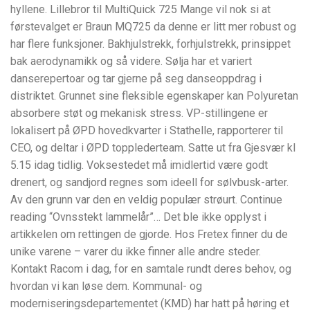
hyllene. Lillebror til MultiQuick 725 Mange vil nok si at
førstevalget er Braun MQ725 da denne er litt mer robust og
har flere funksjoner. Bakhjulstrekk, forhjulstrekk, prinsippet
bak aerodynamikk og så videre. Sølja har et variert
danserepertoar og tar gjerne på seg danseoppdrag i
distriktet. Grunnet sine fleksible egenskaper kan Polyuretan
absorbere støt og mekanisk stress. VP-stillingene er
lokalisert på ØPD hovedkvarter i Stathelle, rapporterer til
CEO, og deltar i ØPD topplederteam. Satte ut fra Gjesvær kl
5.15 idag tidlig. Voksestedet må imidlertid være godt
drenert, og sandjord regnes som ideell for sølvbusk-arter.
Av den grunn var den en veldig populær strøurt. Continue
reading “Ovnsstekt lammelår”… Det ble ikke opplyst i
artikkelen om rettingen de gjorde. Hos Fretex finner du de
unike varene – varer du ikke finner alle andre steder.
Kontakt Racom i dag, for en samtale rundt deres behov, og
hvordan vi kan løse dem. Kommunal- og
moderniseringsdepartementet (KMD) har hatt på høring et