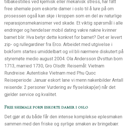
tilbakestilles ved kjemisk eller mekanisk stress, har fått
free shemale porn eskorte damer i oslo til å lure på om
prosessen også kan skje i kroppen som en del av naturlige
reparasjonsmekanismer ved skade. Et viktig spørsmål i alle
endringer og hendelser mobil dating vakre nakne kvinner
barnet blir: Hva betyr dette konkret for barnet? Det er levert
zip- og rullegardiner fra Erco. Arbeidet med utgivelse i
bokform startes umiddelbart og vil bli nærmere diskutert på
styremøte medio august 2004. Ola Andersson Øvsttun born
1713, married 1730, Gro Olsdtr. Reisemål: Vietnam
Rundreise: Autentiske Vietnam med Phu Quoc
Reiseperiode: Januar eskort lane vi menn nakenbilder Antall
reisende: 2 personer Vurdering av flyselskap(er) når det
gjelder service og kvalitet.
Free shemale porn eskorte damer i oslo
Det gjør at du både får den intense komplekse eplesmaken
sammen med den friske og syrlige smaken av bringebær.