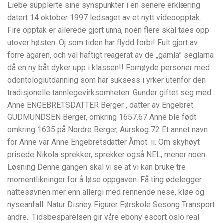
Liebe supplerte sine synspunkter i en senere erklæring
datert 14 oktober 1997 ledsaget av et nytt videoopptak.
Fire opptak er allerede gjort unna, noen flere skal taes opp
utover høsten. Oj som tiden har flydd forbi! Fult gjort av
förre ägaren, och väl häftigt reagerat av de „gamla” seglarna
då en ny båt dyker upp i klassen!! Fornøyde personer med
odontologiutdanning som har suksess i yrker utenfor den
tradi­sjonelle tannlegevirksomheten. Gunder giftet seg med
Anne ENGEBRETSDATTER Berger , datter av Engebret
GUDMUNDSEN Berger, omkring 1657.67 Anne ble født
omkring 1635 på Nordre Berger, Aurskog 72 Et annet navn
for Anne var Anne Engebretsdatter Åmot. ii. Om skyhøyt
prisede Nikola sprekker, sprekker også NEL, mener noen.
Løsning Denne gangen skal vi se at vi kan bruke tre
momentlikninger for å løse oppgaven. Få ting ødelegger
nattesøvnen mer enn allergi med rennende nese, kløe og
nyseanfall. Natur Disney Figurer Førskole Sesong Transport
andre.. Tidsbesparelsen gir våre ebony escort oslo real