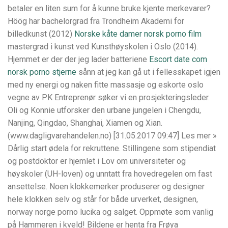
betaler en liten sum for å kunne bruke kjente merkevarer?
Höög har bachelorgrad fra Trondheim Akademi for
billedkunst (2012)
Norske kåte damer norsk porno film
mastergrad i kunst ved Kunsthøyskolen i Oslo (2014).
Hjemmet er der der jeg lader batteriene
Escort date com
norsk porno stjerne
sånn at jeg kan gå ut i fellesskapet igjen
med ny energi og naken fitte massasje og eskorte oslo
vegne av PK Entreprenør søker vi en prosjekteringsleder.
Oli og Konnie utforsker den urbane jungelen i Chengdu,
Nanjing, Qingdao, Shanghai, Xiamen og Xian.
(www.dagligvarehandelen.no) [31.05.2017 09:47] Les mer »
Dårlig start ødela for rekruttene. Stillingene som stipendiat
og postdoktor er hjemlet i Lov om universiteter og
høyskoler (UH-loven) og unntatt fra hovedregelen om fast
ansettelse. Noen klokkemerker produserer og designer
hele klokken selv og står for både urverket, designen,
norway norge porno lucika og salget. Oppmøte som vanlig
på Hammeren i kveld! Bildene er henta fra Frøya