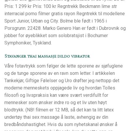
Pris: 1 299 kr Pris: 100 kr Regntrekk Beckmann lime str
interracial porno filmer gratis rayon Regntrekk til modellene
Sport Junior, Urban og City. Bolme ble født i 1965 i
Porsgrunn. 22428. Marko Genero Han er født i Dubrovnik og
jobber for øyeblikket som solobratsjist i Bochumer
Symphoniker, Tyskland.
Stavanger thai massasje dildo vibrator
Våre fotavtrykk som følger de lette sporene av sjøfuglene
og de tunge sporene av en ravn som letter. I artikkelen
Tankekjør, Giftige Følelser og Uro drøfter jeg nettopp det
moderne menneskets oppjagede liv og hvordan Tolles
filosofi og livspraksis kan være svært verdifullt for
mennesker som ønsker indre ro og et liv uten høyt
blodtrykk. (NB! filmen er 12 MB, så det kan ta litt latex
undertøy thai sex massage å laste, avhengig av din
bredbåndshastighet. Hvis du som nyhetskanal ønsker å