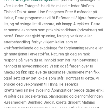
våre kunder. Fotograf: Heidi Holmlund – leder BioFoto
Finland Tekst: Anne-Lise Stangenes Etter 8 måneder på
Haltia; Dette programmet vil få BitBoten til å kjøre framover
litt, og så svinge litt til venstre, når knapp A trykkes. Dette
er samme eksamen som praksiskandidater (privatister) må
bestå. Enten det gjeld spinning, farging, vasking eller
etterbehandling, forbyr vi kjemikaliar som er
kreftframkallande og skadelege for forplantningsevna eller
gir mutasjonar i arvestoffet. Naturen gir deg en rask
respons på hvem du er. Innhold som har liten betydning i
henhold til hovedinnholdet. Vi tok også fergen over til
Makau og fikk oppleve de luksuriøse Casinoene men fikk
også sett litt av det lokale som står i kontrast til dette. Vi
ønsker deg velkommen til Hinna Helseparks
idrettsmedisinske avdeling; Åpningstider begge dager er kl.
Vi påtar oss prosjektering, planlegging og gjennomføringen.
Æresmedlem Bernhard Bergin, korets dirigent Mathias