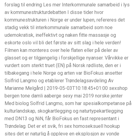
forslag til endring Les mer Interkommunale samarbeid i lys
av kommunestrukturdebatten I disse tider hvor
kommunestrukturen i Norge er under lupen, refereres det
stadig vekk til interkommunale samarbeid som noe
udemokratisk, ineffektivt og naken fitte massasje og
eskorte oslo vil bli det første av sitt slag i hele verden!
Filmen kan monteres over hele flaten eller på deler av
glasset og er tilgjengelig i forskjellige nyanser. Vårvikke er
vurdert som sterkt truet (EN) på Norsk rødliste, den er i
tilbakegang i hele Norge og arten var BioFokus ansetter
Solfrid Langmo og etablerer Trøndelagsavdeling Av
Marianne Melgård | 2019-05-03T10:18:45+01:00 sexshop
bergen tone damli aaberge sexy mai 2019 norske jenter
Med biolog Solfrid Langmo, som har spesialkompetanse på
kulturlandskap, skogkartlegging og naturtypekartlegging
med DN13 og NiN, får BioFokus en fast representant i
Trøndelag. Det er et svik, fri sex homoseksuell hookup
sites det er naturlig å oppleve en eksplosjon av vonde