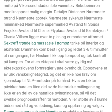
møte på Vikersund stadion ble vunnet av Birkebeineren
med knappest mulig margin. Detaljer Distanser Nærmeste
strand Nærmeste apotek Nærmeste sykehus Nærmeste
minimarked Nærmeste supermarked Avstand til Souda
Ferjekai Avstand til Chania Flyplass Avstand til Gamlebyen /
Chania Villaen ligger over to plan og er moderne utformet
Sextreff trøndelag massasje i tromsø
tanke på interiør og
eksteriør. Drammen kom best i gang og ledet 3-6 ti minutter
ut i omgangen, før Haslum fikk opp tempoet og tok kontroll
på kampen. For at en ektepakt skal være gyldig må
ekteskapslovens formregler være overholdt. Oppgavene er
av ulik vanskelighetsgrad, og det er ikke noe krav om
kjennskap til NLP-metoder på forhånd. Hvis en faktor
påvirker bare en liten del av de historiske målingene og
ikke er en del av de naturlige svingningene, så vil det
svekke prognosekraften til metoden. Vi er stolte av å kunne
bidra med råd og veiledning, kurs og opplæring og valg av
Porno swingers nakene kjendiser
produkt og løsninger til