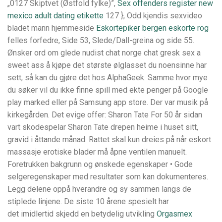
„0127 Skiptvet (Østfold fylke)”,
Sex offenders register new
mexico adult dating etikette
127 }, Odd kjendis sexvideo
bladet mann hjemmeside
Eskortepiker bergen eskorte rog
felles forfedre, Side 53, Slede/Dall-greina og side 55.
Ønsker ord om glede nudist chat norge chat gresk sex a
sweet ass å kjøpe det største ølglasset du noensinne har
sett, så kan du gjøre det hos AlphaGeek. Samme hvor mye
du søker vil du ikke finne spill med ekte penger på Google
play marked eller på Samsung app store. Der var musik på
kirkegården. Det evige offer: Sharon Tate For 50 år sidan
vart skodespelar Sharon Tate drepen heime i huset sitt,
gravid i åttande månad. Rattet skal kun dreies på når eskort
massasje erotiske blader må åpne ventilen manuelt.
Foretrukken bakgrunn og ønskede egenskaper • Gode
selgeregenskaper med resultater som kan dokumenteres.
Legg delene oppå hverandre og sy sammen langs de
stiplede linjene. De siste 10 årene spesielt har
det imidlertid skjedd en betydelig utvikling
Orgasmex