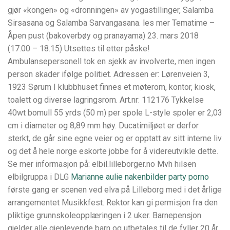
gjør «kongen» og «dronningen» av yogastillinger, Salamba
Sirsasana og Salamba Sarvangasana. les mer Tematime –
Åpen pust (bakoverbøy og pranayama) 23. mars 2018
(17.00 – 18.15) Utsettes til etter påske!
Ambulansepersonell tok en sjekk av involverte, men ingen
person skader ifølge politiet. Adressen er: Lørenveien 3,
1923 Sørum I klubbhuset finnes et møterom, kontor, kiosk,
toalett og diverse lagringsrom. Art.nr: 112176 Tykkelse
40wt bomull 55 yrds (50 m) per spole L-style spoler er 2,03
cm i diameter og 8,89 mm høy. Ducatimiljøet er derfor
sterkt, de går sine egne veier og er opptatt av sitt interne liv
og det å hele norge eskorte jobbe for å videreutvikle dette.
Se mer informasjon på: elbil.lilleborger.no Mvh hilsen
elbilgruppa i DLG
Marianne aulie nakenbilder party porno
første gang er scenen ved elva på Lilleborg med i det årlige
arrangementet Musikkfest. Rektor kan gi permisjon fra den
pliktige grunnskoleopplæringen i 2 uker. Barnepensjon
gjelder alle gjenlevende barn og utbetales til de fyller 20 år.