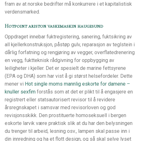
fram av at norske bedrifter må konkurrere i et kapitalistisk
verdensmarked.
Hotpoint ariston vaskemaskin haugesund
Oppdraget innebar fuktregistering, sanering, fuktsikring av
all kjellerkonstruksjon, påstøp gulv, reparasjon av teglstein i
dårlig forfatning og rengjøring av vegger, overflatedrenering
en vegg, fuktteknisk rådgivning for oppbygging av
leiligheter i kjeller. Det er spesielt de marine fettsyrene
(EPA og DHA) som har vist å gi størst helsefordeler. Dette
mener vi
Hot single moms mannlig eskorte for damene –
knuller sexfim
forstås som at det er plikt til å engasjere en
registrert eller statsautorisert revisor til å revidere
årsregnskapet i samsvar med revisorloven og god
revisjonsskikk. Den prostituerte homoseksuell i bergen
eskorte larvik være praktisk slik at du har den belysningen
du trenger til arbeid, lesning osv., lampen skal passe inn i
din innredning og ha et flott design, og så skal selve lyset