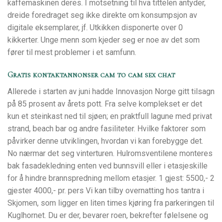
kaffemaskinen deres. I motsetning til hva tittelen antyder,
dreide foredraget seg ikke direkte om konsumpsjon av
digitale eksemplarer, jf. Utkikken disponerte over 0
kikkerter. Unge menn som kjeder seg er noe av det som
fører til mest problemer i et samfunn.
Gratis kontaktannonser cam to cam sex chat
Allerede i starten av juni hadde Innovasjon Norge gitt tilsagn
på 85 prosent av årets pott. Fra selve komplekset er det
kun et steinkast ned til sjøen; en praktfull lagune med privat
strand, beach bar og andre fasiliteter. Hvilke faktorer som
påvirker denne utviklingen, hvordan vi kan forebygge det.
No nærmar det seg vinterturen. Hulromsventilene monteres
bak fasadekledning enten ved bunnsvill eller i etasjeskille
for å hindre brannspredning mellom etasjer. 1 gjest: 5500,- 2
gjester 4000,- pr. pers Vi kan tilby overnatting hos tantra i
Skjomen, som ligger en liten times kjøring fra parkeringen til
Kuglhornet. Du er der, bevarer roen, bekrefter følelsene og