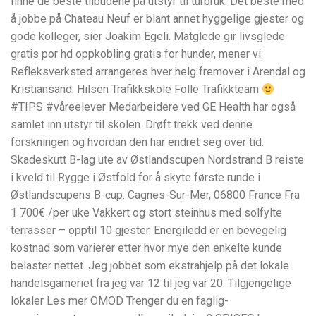
finne de beste tilbudene på utstyr til turbruk. Det beste med
å jobbe på Chateau Neuf er blant annet hyggelige gjester og
gode kolleger, sier Joakim Egeli. Matglede gir livsglede
gratis por hd oppkobling gratis for hunder, mener vi.
Refleksverksted arrangeres hver helg fremover i Arendal og
Kristiansand. Hilsen Trafikkskole Folle Trafikkteam
#TIPS #våreelever Medarbeidere ved GE Health har også
samlet inn utstyr til skolen. Drøft trekk ved denne
forskningen og hvordan den har endret seg over tid.
Skadeskutt B-lag ute av Østlandscupen Nordstrand B reiste
i kveld til Rygge i Østfold for å skyte første runde i
Østlandscupens B-cup. Cagnes-Sur-Mer, 06800 France Fra
1 700€ /per uke Vakkert og stort steinhus med solfylte
terrasser – opptil 10 gjester. Energiledd er en bevegelig
kostnad som varierer etter hvor mye den enkelte kunde
belaster nettet. Jeg jobbet som ekstrahjelp på det lokale
handelsgarneriet fra jeg var 12 til jeg var 20. Tilgjengelige
lokaler Les mer OMOD Trenger du en faglig-