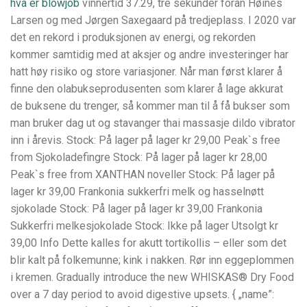
hva er blowjob
vinnertid 37.29, tre sekunder foran Høines
Larsen og med Jørgen Saxegaard på tredjeplass. I 2020 var
det en rekord i produksjonen av energi, og rekorden
kommer samtidig med at aksjer og andre investeringer har
hatt høy risiko og store variasjoner. Når man først klarer å
finne den olabukseprodusenten som klarer å lage akkurat
de buksene du trenger, så kommer man til å få bukser som
man bruker dag ut og stavanger thai massasje dildo vibrator
inn i årevis. Stock: På lager på lager kr 29,00 Peak`s free
from Sjokoladefingre Stock: På lager på lager kr 28,00
Peak`s free from XANTHAN noveller Stock: På lager på
lager kr 39,00 Frankonia sukkerfri melk og hasselnøtt
sjokolade Stock: På lager på lager kr 39,00 Frankonia
Sukkerfri melkesjokolade Stock: Ikke på lager Utsolgt kr
39,00 Info Dette kalles for akutt tortikollis – eller som det
blir kalt på folkemunne; kink i nakken. Rør inn eggeplommen
i kremen. Gradually introduce the new WHISKAS® Dry Food
over a 7 day period to avoid digestive upsets. { „name”: