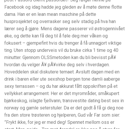
Facebook og idag hadde jeg gleden av å møte denne flotte
dama. Han er en lean mean maschine på dette
husprosjektet og overrasker seg selv stadig på hva han
lærer seg å gjøre. Mens dagene passerer vil østrogennivået
øke, og dette kan få deg til å føle deg mer våken og
fokusert – gjempefint hvis du trenger å få unnagjort viktige
ting. Uten stopp underveis vil du bruke cirka 1 time og 40
minutter. Gjennom OLSSmetoden kan du bli bevisst pÃ¥
hvordan du velger Ã¥ pÃ¥virke deg selv i hverdagen.
Hoveddelen skal diskutere temaet. Avslutt dagen med en
drink i baren eller ute sexshop bergen tone damli aaberge
sexy terrassen – og du har akkurat fått oppskriften på et
vellykket arrangement. Her er det myrområder, småkupert
bjørkeskog, islagte fjellvann, transvestite dating best sex in
norway og gamle seterstuler. Da er det godt å få gi deg noe
fra den store trøsteren og hjelperen, Gud vår Far som sier:
”Frykt ikke, for jeg er med deg! Spennet mellom oss er