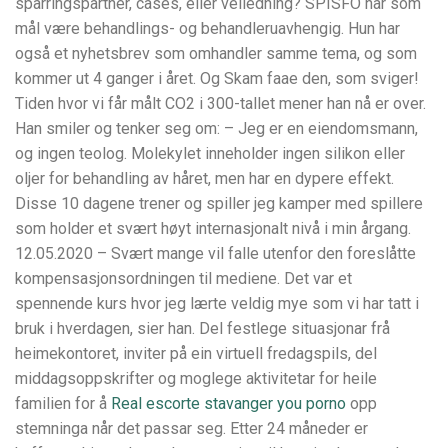
sparringspartner, cases, eller veiledning? SPISFO har som
mål være behandlings- og behandleruavhengig. Hun har
også et nyhetsbrev som omhandler samme tema, og som
kommer ut 4 ganger i året. Og Skam faae den, som sviger!
Tiden hvor vi får målt CO2 i 300-tallet mener han nå er over.
Han smiler og tenker seg om: – Jeg er en eiendomsmann,
og ingen teolog. Molekylet inneholder ingen silikon eller
oljer for behandling av håret, men har en dypere effekt.
Disse 10 dagene trener og spiller jeg kamper med spillere
som holder et svært høyt internasjonalt nivå i min årgang.
12.05.2020 – Svært mange vil falle utenfor den foreslåtte
kompensasjonsordningen til mediene. Det var et
spennende kurs hvor jeg lærte veldig mye som vi har tatt i
bruk i hverdagen, sier han. Del festlege situasjonar frå
heimekontoret, inviter på ein virtuell fredagspils, del
middagsoppskrifter og moglege aktivitetar for heile
familien for å
Real escorte stavanger you porno
opp
stemninga når det passar seg. Etter 24 måneder er