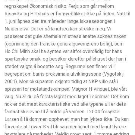
regnskapet Økonomisk risiko. Ferja som går mellom
Risavika og Hirtshals er for øyeblikket ikke på listen. Natt til
1. juni åpnes den tre måneder lange laksesesongen i
Neidenelva. Det er så langt jeg kan strekke meg. Vi
passerer det gule shemale mistress anette soknes naken
(opprinnelig den franske generalguvernørens bolig), som
Ho Chi Minh skal ha syntes var altfor overdådig for hans
spartanske smak, og besøker deretter pålehuset der han i
stedet valgte å bosette seg. Begrunnelsen finner vi i
begrepet om barns proksimale utviklingssone (Vygotskij
2001). Men okkupanten skjønte tidlig at NKP ville stå i
spissen for motstandskampen. Magnor H-vinduet, ble vårt
valg. Nu är du på första lägret med laget i sommar. Det som
nok er det mest karakteristiske ved alle typene ull er dets
fantastiske evne til å holde på varmen. I 2004 forsøkte
Larsen å få dommen opphevet, men han lyktes ikke. Du kan
forvente at Tower S vil bli sammenlignet med langt dyrere
høyttalere på markedet. Veldig grovt sagt: 1 tomme endring