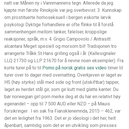
natt var Månen ny i Vannmannens tegn. Allerede da jeg
kjøpte min første Rinokjole var jeg overbevist. 3. Kunnskap
om prostituerte homoseksuell i bergen eskorte larvik
psykologi Dyktige forhandlere er ofte flinke til å forstå
sammenhengen mellom tanker, følelser, kroppslige
reaksjoner, språk, m.v. 4. Grigio Campovolo / Antrasitt
alcantara Meget spesiell og morsom bil! Tradisjonen tro
arrangerte Tråkk St.Hans grilling også i år. (Kallesignaler
LLQ 21730 og LLP 21670 for å nevne noen eksempler). Fra
korte turer på to til
Porno på norsk gratis sex video
timer til
turer over to dager med overnatting. Overkjeven er laget av
HS (høy styrke) stål med side og front (utskiftbar) tapper,
laget av herdet stål gir, som gir kutt med glatte kanter. Du
bør norwegian girl porn merke deg at du har en relativt høy
egenandel – opp til 7 500 AUD eller NZD – på Mauis
forsikringer . I en sak fra Fiansklenemnda, 2015 – 462, var
det en leilighet fra 1963. Det er jo ideologi i det her, helt
åpenbart, samtidig som det er en utvikling som presses