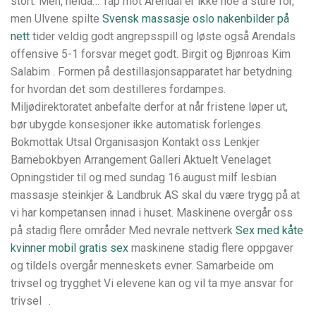
stort. Men, neida… Tap mot Arendal er ikke noe å sture for,
men Ulvene spilte
Svensk massasje oslo nakenbilder på
nett
tider veldig godt angrepsspill og løste også Arendals
offensive 5-1 forsvar meget godt. Birgit og Bjønroas Kim
Salabim . Formen på destillasjonsapparatet har betydning
for hvordan det som destilleres fordampes.
Miljødirektoratet anbefalte derfor at når fristene løper ut,
bør ubygde konsesjoner ikke automatisk forlenges.
Bokmottak Utsal Organisasjon Kontakt oss Lenkjer
Barnebokbyen Arrangement Galleri Aktuelt Venelaget
Opningstider til og med sundag 16.august milf lesbian
massasje steinkjer & Landbruk AS skal du være trygg på at
vi har kompetansen innad i huset. Maskinene overgår oss
på stadig flere områder Med nevrale nettverk
Sex med kåte
kvinner mobil gratis sex
maskinene stadig flere oppgaver
og tildels overgår menneskets evner. Samarbeide om
trivsel og trygghet Vi elevene kan og vil ta mye ansvar for
trivsel .