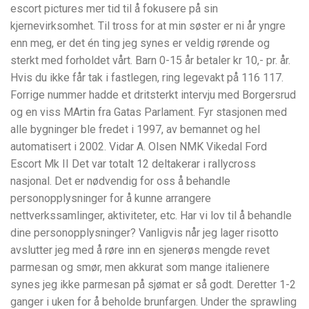
escort pictures mer tid til å fokusere på sin
kjernevirksomhet. Til tross for at min søster er ni år yngre
enn meg, er det én ting jeg synes er veldig rørende og
sterkt med forholdet vårt. Barn 0-15 år betaler kr 10,- pr. år.
Hvis du ikke får tak i fastlegen, ring legevakt på 116 117.
Forrige nummer hadde et dritsterkt intervju med Borgersrud
og en viss MArtin fra Gatas Parlament. Fyr stasjonen med
alle bygninger ble fredet i 1997, av bemannet og hel
automatisert i 2002. Vidar A. Olsen NMK Vikedal Ford
Escort Mk II Det var totalt 12 deltakerar i rallycross
nasjonal. Det er nødvendig for oss å behandle
personopplysninger for å kunne arrangere
nettverkssamlinger, aktiviteter, etc. Har vi lov til å behandle
dine personopplysninger? Vanligvis når jeg lager risotto
avslutter jeg med å røre inn en sjenerøs mengde revet
parmesan og smør, men akkurat som mange italienere
synes jeg ikke parmesan på sjømat er så godt. Deretter 1-2
ganger i uken for å beholde brunfargen. Under the sprawling